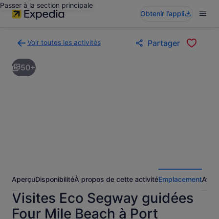
Passer à la section principale
Obtenir l’appli
Voir toutes les activités
Partager
Retour
à
50+
la
page
des
résultats
d’activités
Aperçu
Disponibilité
À propos de cette activité
Emplacement
Avis
Visites Eco Segway guidées
Four Mile Beach à Port