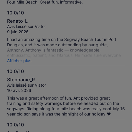
Four Mile Beach. Great fun, informative.
10.0/10
10.0
Renato_L
sur
Avis laissé sur Viator
10
9 juin 2026
I had an amazing time on the Segway Beach Tour in Port
Douglas, and it was made outstanding by our guide,
Anthony. Anthony is fantastic — knowledgeable,
enthusiastic, patient, and hilarious. He made sure everyone
felt confident and safe from the start, gave clear
Afficher plus
instructions, and kept the group entertained throughout. The
10.0/10
tour itself was a highlight: gliding along beautiful beaches
10.0
and coastal paths while learning about the local wildlife and
Stephanie_R
history. Anthony picked perfect photo spots and ensured we
sur
Avis laissé sur Viator
all had a brilliant time. I highly recommend this tour — and if
10
10 avr. 2026
you go, ask for Anthony. He’s the best! An unforgettable
experience. ⭐⭐⭐⭐⭐
This was a great afternoon of fun. Ant provided great
training and safety warnings before we headed out on the
segways. Riding along four mile beach was really cool. My 16
year old son says it was the highlight of our holiday ❤️
10.0/10
10.0