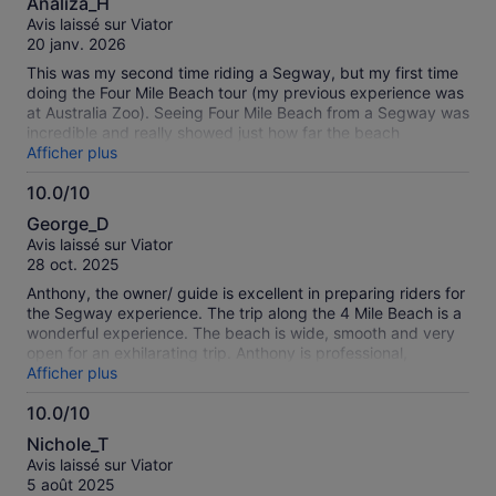
Analiza_H
sur
Avis laissé sur Viator
10
20 janv. 2026
This was my second time riding a Segway, but my first time
doing the Four Mile Beach tour (my previous experience was
at Australia Zoo). Seeing Four Mile Beach from a Segway was
incredible and really showed just how far the beach
stretches. The instructor was very informative and explained
Afficher plus
all safety precautions clearly, which made the experience
10.0/10
feel safe and enjoyable. A fantastic activity that I would
10.0
highly recommend for a group of friends, family, or even a
George_D
work group.
sur
Avis laissé sur Viator
10
28 oct. 2025
Anthony, the owner/ guide is excellent in preparing riders for
the Segway experience. The trip along the 4 Mile Beach is a
wonderful experience. The beach is wide, smooth and very
open for an exhilarating trip. Anthony is professional,
personable and very qualified which makes it all worthwhile.
Afficher plus
10.0/10
10.0
Nichole_T
sur
Avis laissé sur Viator
10
5 août 2025