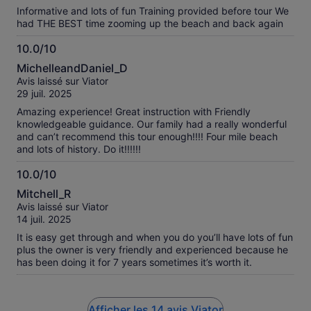
Informative and lots of fun Training provided before tour We
had THE BEST time zooming up the beach and back again
10.0/10
10.0
MichelleandDaniel_D
sur
Avis laissé sur Viator
10
29 juil. 2025
Amazing experience! Great instruction with Friendly
knowledgeable guidance. Our family had a really wonderful
and can’t recommend this tour enough!!!! Four mile beach
and lots of history. Do it!!!!!!
10.0/10
10.0
Mitchell_R
sur
Avis laissé sur Viator
10
14 juil. 2025
It is easy get through and when you do you’ll have lots of fun
plus the owner is very friendly and experienced because he
has been doing it for 7 years sometimes it’s worth it.
Afficher les 14 avis Viator