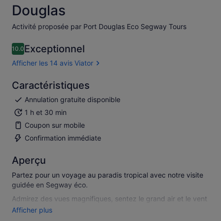
Douglas
Activité proposée par Port Douglas Eco Segway Tours
Exceptionnel
10.0
10.0 sur 10
Afficher les 14 avis Viator
Caractéristiques
Annulation gratuite disponible
1 h et 30 min
Coupon sur mobile
Confirmation immédiate
Aperçu
Partez pour un voyage au paradis tropical avec notre visite
guidée en Segway éco.
Admirez des vues magnifiques, sentez le grand air et le vent
qui souffle sur votre visage pendant que vous glissez
Afficher plus
doucement et sans effort sur votre propre Segway sur la