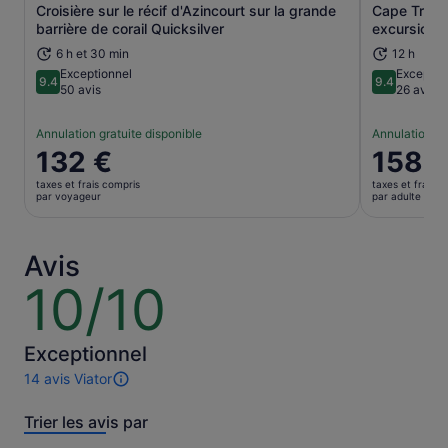
Croisière sur le récif d'Azincourt sur la grande
Cape Tribul
S’ouvre dans un nouvel onglet.
barrière de corail Quicksilver
excursion a
6 h et 30 min
12 h
Exceptionnel
Exceptio
9.4
9.4
9.4 sur 10
9.4 sur 10
50 avis
26 avis
Annulation gratuite disponible
Annulation gr
Le
132 €
Le
158 
prix
prix
taxes et frais compris
taxes et frais c
est
est
par voyageur
par adulte
de 132 €.
de 158 €.
par
par
voyageur
adulte
Avis
10/10
10
sur
10
Exceptionnel
14 avis Viator
14 avis
sur
Trier les avis par
cette
activité.