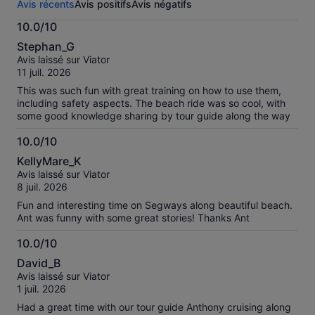
Avis récents
Avis positifs
Avis négatifs
Plus
d’informations
10.0/10
sur
10.0
nos
Stephan_G
sur
avis
Avis laissé sur Viator
10
vérifiés
11 juil. 2026
This was such fun with great training on how to use them,
including safety aspects. The beach ride was so cool, with
some good knowledge sharing by tour guide along the way
10.0/10
10.0
KellyMare_K
sur
Avis laissé sur Viator
10
8 juil. 2026
Fun and interesting time on Segways along beautiful beach.
Ant was funny with some great stories! Thanks Ant
10.0/10
10.0
David_B
sur
Avis laissé sur Viator
10
1 juil. 2026
Had a great time with our tour guide Anthony cruising along