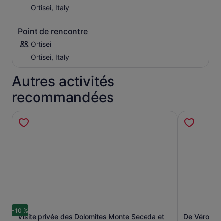
Ortisei, Italy
Point de rencontre
Ortisei
Ortisei, Italy
Autres activités
recommandées
-10 %
Visite privée des Dolomites Monte Seceda et
De Vérone:
S’ouvre dans un nouvel onglet.