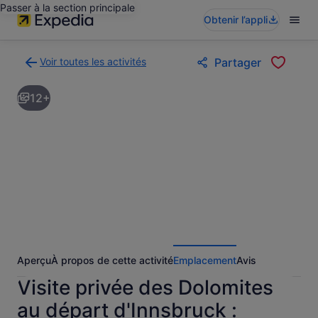
Passer à la section principale
Obtenir l’appli
Voir toutes les activités
Partager
Retour
à
12+
la
page
des
résultats
d’activités
Aperçu
À propos de cette activité
Emplacement
Avis
Visite privée des Dolomites
au départ d'Innsbruck :