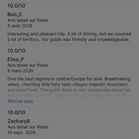
d’informations
prix
10.0/10
sur
10.0
en
nos
Bob_C
sur
sélectionnant
avis
Avis laissé sur Viator
10
plusieurs
vérifiés
5 août 2026
adultes
Interesting and pleasant trip. A lot of driving, but we covered
a lot of territory. Our guide was friendly and knowledgeable.
10.0/10
10.0
Elisa_P
sur
Avis laissé sur Viator
10
9 mars 2026
One the best régions in central Europe for sure. Breathtaking
views, charming little fairy tales villages majestic mountains
and good food. The guide Anna is very passionate about her
job and very dynamic, I was in very good company, lots of
anecdotes and laughs
Afficher plus
10.0/10
10.0
ZacharyB
sur
Avis laissé sur Viator
10
10 sept. 2024