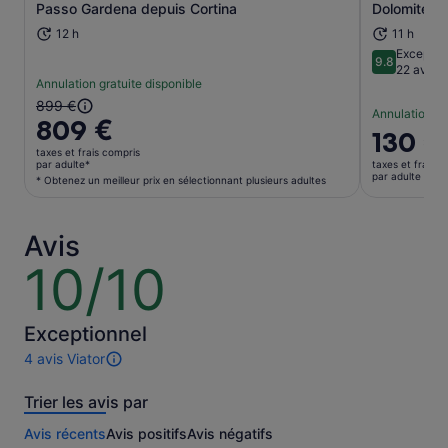
Passo Gardena depuis Cortina
Dolomites
12 h
11 h
Exceptio
9.8
9.8 sur 10
22 avis
Annulation gratuite disponible
Le
899 €
Annulation gr
809 €
prix
Le
130 €
précédent
prix
taxes et frais compris
était
par adulte*
taxes et frais c
est
par adulte
* Obtenez un meilleur prix en sélectionnant plusieurs adultes
de
de 130 €.
899 €
par
et
adulte
Avis
le
prix
10/10
10
actuel
sur
est
10
de
Exceptionnel
809 €
4 avis Viator
par
4 avis
adulte*
sur
Trier les avis par
cette
* Obtenez
activité.
un
Avis récents
Avis positifs
Avis négatifs
Plus
meilleur