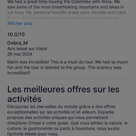
We had a great time touring the Dolomites with Anna. We
saw some of the most breathtaking mountains and lakes in
our lives. My personal favorite areas were Seceda and Lake
Brienz. Anna was the best tour guide we’ve ever had she
was extremely knowledgeable about the places we visited
Afficher plus
and the history and culture. She also has a great personality
10.0/10
and sense of humor and was a pleasure to be around. We
10.0
highly recommend this tour. Zach and Jacki USA
Debra_M
sur
Avis laissé sur Viator
10
26 mai 2024
Marin was incredible! This is a must do tour. We had so much
fun and the tour is tailored to the group. The scenery was
incredible!!!
Les meilleures offres sur les
activités
Découvrez les merveilles du monde grâce à des offres
exceptionnelles sur les activités ici et ailleurs. Expedia
propose des activités uniques qui vous permettent
d’explorer Ortisei à votre guise. Que vous aimiez la nature, la
culture, la gastronomie ou partir à l’aventure, nous avons
l’activité idéale pour vous.