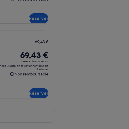
Non
remboursable
Réserver
69,43 €
Le
69,43 €
prix
taxes et frais compris
est
eilleurs prix en sélectionnant plus de
2 adultes
de 69,43 €.
Non remboursable
Non
remboursable
Réserver