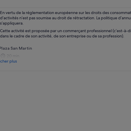
un
nouvel
onglet.
En vertu de la réglementation européenne sur les droits des consommate
d’activités n’est pas soumise au droit de rétractation. La politique d’annu
s’appliquera.
Cette activité est proposée par un commerçant professionnel (c’est-à-d
dans le cadre de son activité, de son entreprise ou de sa profession).
Plaza San Martin
20 min
icher plus