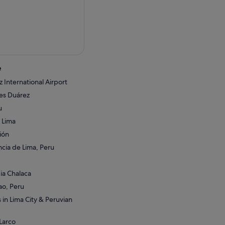
e
International Airport
es Duárez
u
 Lima
ión
ncia de Lima, Peru
ia Chalaca
lao, Peru
 in Lima City & Peruvian
Larco