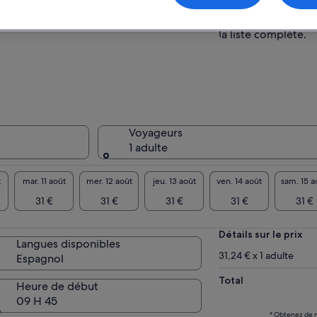
disponibles. Consu
de souvenirs mémorables.
concernant l’empl
plus, sachez que la mission de notre
la liste complète.
reprise est de soutenir notre organisation
r à but non lucratif, Reciprocity NGO. Avec
 bénéfices de nos tournées, l'ONG Reciprocity
 en mesure de mettre en œuvre des projets
iaux qui améliorent la qualité de vie des
munautés vivant en dessous du seuil de
vreté.
Voyageurs
1 adulte
t
mar. 11 août
mer. 12 août
jeu. 13 août
ven. 14 août
sam. 15 a
31 €
31 €
31 €
31 €
31 €
Détails sur le prix
Langues disponibles
31,24 € x 1 adulte
Espagnol
Total
Heure de début
09 H 45
* Obtenez de m