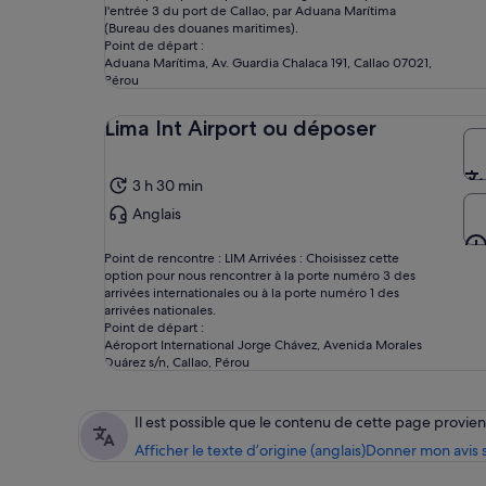
l'entrée 3 du port de Callao, par Aduana Marítima
(Bureau des douanes maritimes).
Point de départ :
Aduana Marítima, Av. Guardia Chalaca 191, Callao 07021,
Pérou
Lima Int Airport ou déposer
3 h 30 min
Anglais
Point de rencontre : LIM Arrivées : Choisissez cette
option pour nous rencontrer à la porte numéro 3 des
arrivées internationales ou à la porte numéro 1 des
arrivées nationales.
Point de départ :
Aéroport International Jorge Chávez, Avenida Morales
Duárez s/n, Callao, Pérou
Il est possible que le contenu de cette page provi
Afficher le texte d’origine (anglais)
Donner mon avis s