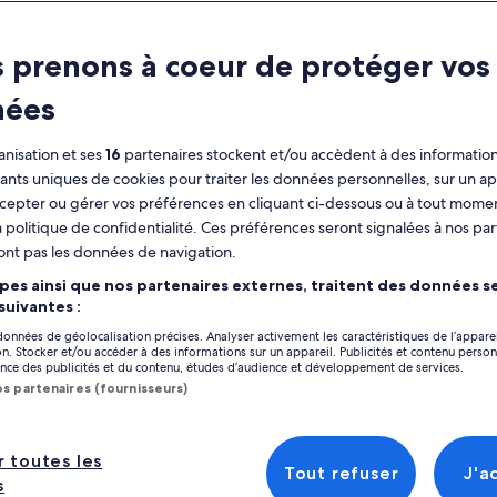
ractéristiques
 prenons à coeur de protéger vos
Annulation
3 h et 30 min
nées
gratuite
disponible
nisation et ses
16
partenaires stockent et/ou accèdent à des information
Coupon sur
Confirmation
fiants uniques de cookies pour traiter les données personnelles, sur un ap
mobile
immédiate
Afficher
cepter ou gérer vos préférences en cliquant ci-dessous ou à tout momen
Prise en charge
Plusieurs langues
 politique de confidentialité. Ces préférences seront signalées à nos par
depuis certains
ont pas les données de navigation.
hôtels
Emplacement de l’
pes ainsi que nos partenaires externes, traitent des données se
Plaza San Martin
perçu
 suivantes :
Lima, Peru
 données de géolocalisation précises. Analyser activement les caractéristiques de l’appare
ouvrez la ville de Lima connue comme la “Cité
tion. Stocker et/ou accéder à des informations sur un appareil. Publicités et contenu perso
Point de rencontr
ce des publicités et du contenu, études d’audience et développement de services.
 Rois” ! Nous visiterons les points forts du
New Jorge Chávez 
os partenaires (fournisseurs)
tre historique de Lima tels que la Plaza de
as, la cathédrale de Lima, le monastère de
s/n Avenida Moral
icher plus
 Francisco avec ses incroyables catacombes
Callao, Callao, Per
d'autres lieux historiques qui rendent cette
r toutes les
Plusieurs points d
Tout refuser
J'a
érience unique pleine de culture, d'histoire
s