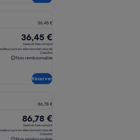
36,45 €
Le
36,45 €
prix
taxes et frais compris
est
eilleurs prix en sélectionnant plus de
2 adultes
de 36,45 €.
Non remboursable
Non
remboursable
Réserver
86,78 €
Le
86,78 €
prix
taxes et frais compris
est
eilleurs prix en sélectionnant plus de
2 adultes
de 86,78 €.
Non remboursable