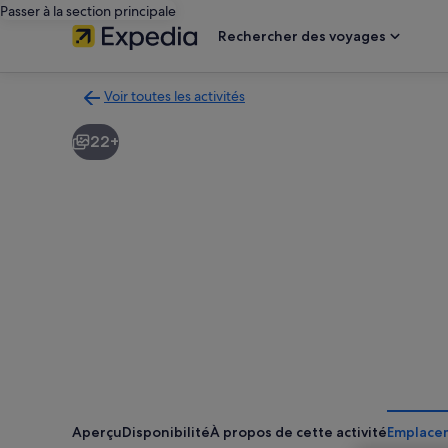
Passer à la section principale
Rechercher des voyages
Voir toutes les activités
Retour
à
22+
la
page
des
résultats
d’activités
Aperçu
Disponibilité
À propos de cette activité
Emplace