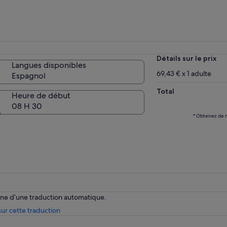
Détails sur le prix
Langues disponibles
69,43 € x 1 adulte
Espagnol
Total
Heure de début
08 H 30
* Obtenez de m
enne d’une traduction automatique.
S’ouvre
ur cette traduction
dans