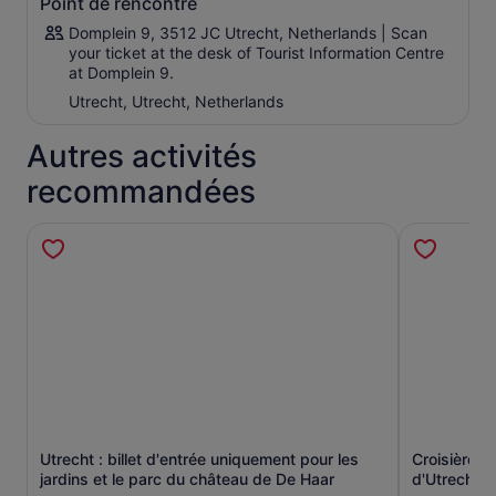
Point de rencontre
Domplein 9, 3512 JC Utrecht, Netherlands | Scan
your ticket at the desk of Tourist Information Centre
at Domplein 9.
Utrecht, Utrecht, Netherlands
Autres activités
recommandées
Utrecht : billet d'entrée uniquement pour les
Croisière s
S’ouvre dans un nouvel onglet.
jardins et le parc du château de De Haar
d'Utrecht a