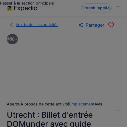
Passer à la section principale
Obtenir l’appli
Voir toutes les activités
Partager
Retour
à
8+
la
page
des
résultats
d’activités
Aperçu
À propos de cette activité
Emplacement
Avis
Utrecht : Billet d'entrée
DOMunder avec guide