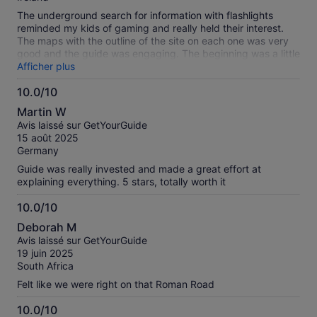
The underground search for information with flashlights
reminded my kids of gaming and really held their interest.
The maps with the outline of the site on each one was very
good and the guide was engaging. The beginning was a little
shaky - thought it was just the two rooms at first. overall a
Afficher plus
great experience. one of the highlights of our visit to The
10.0/10
Netherlands.
10.0
Martin W
sur
Avis laissé sur GetYourGuide
10
15 août 2025
Germany
Guide was really invested and made a great effort at
explaining everything. 5 stars, totally worth it
10.0/10
10.0
Deborah M
sur
Avis laissé sur GetYourGuide
10
19 juin 2025
South Africa
Felt like we were right on that Roman Road
10.0/10