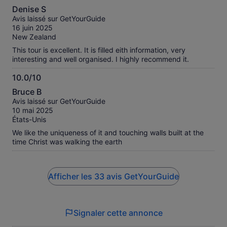
10.0
Denise S
sur
Avis laissé sur GetYourGuide
10
16 juin 2025
New Zealand
This tour is excellent. It is filled eith information, very
interesting and well organised. I highly recommend it.
10.0/10
10.0
Bruce B
sur
Avis laissé sur GetYourGuide
10
10 mai 2025
États-Unis
We like the uniqueness of it and touching walls built at the
time Christ was walking the earth
Afficher les 33 avis GetYourGuide
Signaler cette annonce