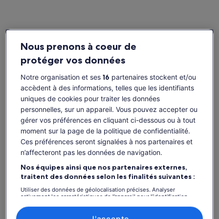
Disponibilité
Nous prenons à coeur de
Dates
protéger vos données
sam. 8 août – sam. 22 août
Notre organisation et ses
16
partenaires stockent et/ou
accèdent à des informations, telles que les identifiants
sam. 8 août
dim. 9 août
lun. 10 août
mar. 11 août
mer. 
uniques de cookies pour traiter les données
-
-
-
-
personnelles, sur un appareil. Vous pouvez accepter ou
Il est possible que le contenu de cette page
gérer vos préférences en cliquant ci-dessous ou à tout
provienne d’une traduction automatique.
moment sur la page de la politique de confidentialité.
Voir les billets
Afficher le texte d’origine (anglais)
Ces préférences seront signalées à nos partenaires et
S’ouvre
Donner mon avis sur cette traduction
n’affecteront pas les données de navigation.
dans
Nos équipes ainsi que nos partenaires externes,
un
nouvel
traitent des données selon les finalités suivantes :
Ce qui est inclus ou non
onglet.
Utiliser des données de géolocalisation précises. Analyser
activement les caractéristiques de l’appareil pour l’identification.
Billet d'entrée DOMunder
Stocker et/ou accéder à des informations sur un appareil. Publicités
et contenu personnalisés, mesure de performance des publicités
et du contenu, études d’audience et développement de services.
J'accepte