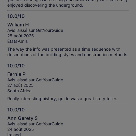
enjoyed discovering the underground.
10.0/10
10.0
William H
sur
Avis laissé sur GetYourGuide
10
28 août 2025
États-Unis
The way the info was presented as a time sequence with
descriptions of the building styles and construction methods.
10.0/10
10.0
Fernie P
sur
Avis laissé sur GetYourGuide
10
27 août 2025
South Africa
Really interesting history, guide was a great story teller.
10.0/10
10.0
Ann Gerety S
sur
Avis laissé sur GetYourGuide
10
24 août 2025
Ireland