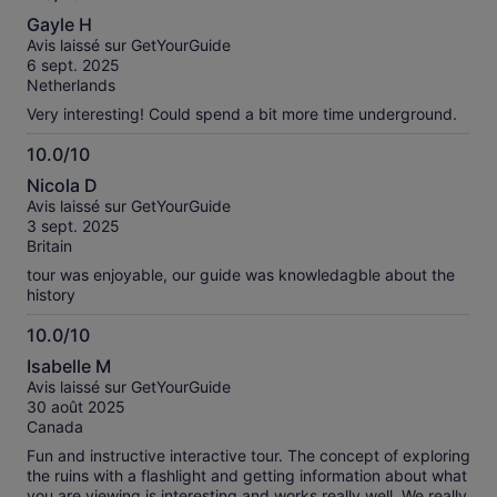
sur
8.0
nos
Gayle H
sur
avis
Avis laissé sur GetYourGuide
10
vérifiés
6 sept. 2025
Netherlands
Very interesting! Could spend a bit more time underground.
10.0/10
10.0
Nicola D
sur
Avis laissé sur GetYourGuide
10
3 sept. 2025
Britain
tour was enjoyable, our guide was knowledagble about the
history
10.0/10
10.0
Isabelle M
sur
Avis laissé sur GetYourGuide
10
30 août 2025
Canada
Fun and instructive interactive tour. The concept of exploring
the ruins with a flashlight and getting information about what
you are viewing is interesting and works really well. We really