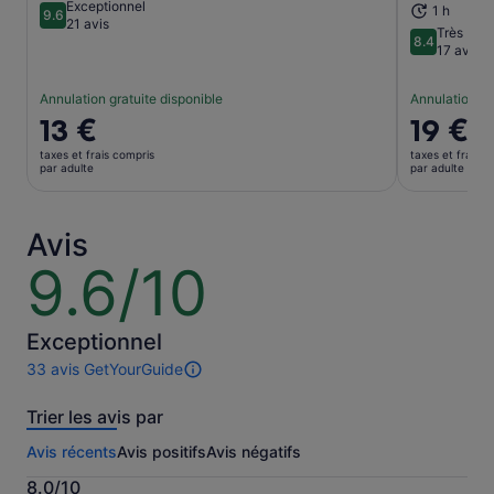
Exceptionnel
1 h
9.6
9.6 sur 10
21 avis
Très bien
8.4
8.4 sur 10
17 avis
Annulation gratuite disponible
Annulation gr
Le
13 €
Le
19 €
prix
prix
taxes et frais compris
taxes et frais c
est
est
par adulte
par adulte
de 13 €.
de 19 €.
par
par
adulte
adulte
Avis
9.6/10
9.6
sur
10
Exceptionnel
33 avis GetYourGuide
33 avis
sur
Trier les avis par
cette
activité.
Avis récents
Avis positifs
Avis négatifs
Plus
d’informations
8.0/10