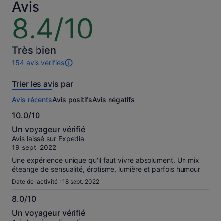
adulte
et
Avis
le
8.4/10
8.4
prix
sur
actuel
10
est
Très bien
de
35 €
154 avis vérifiés
154 avis
par
sur
adulte
Trier les avis par
cette
activité.
Avis récents
Avis positifs
Avis négatifs
Plus
d’informations
10.0/10
sur
10.0
nos
Un voyageur vérifié
sur
avis
Avis laissé sur Expedia
10
vérifiés
19 sept. 2022
Une expérience unique qu'il faut vivre absolument. Un mix
éteange de sensualité, érotisme, lumière et parfois humour
Date de l’activité : 18 sept. 2022
8.0/10
8.0
Un voyageur vérifié
sur