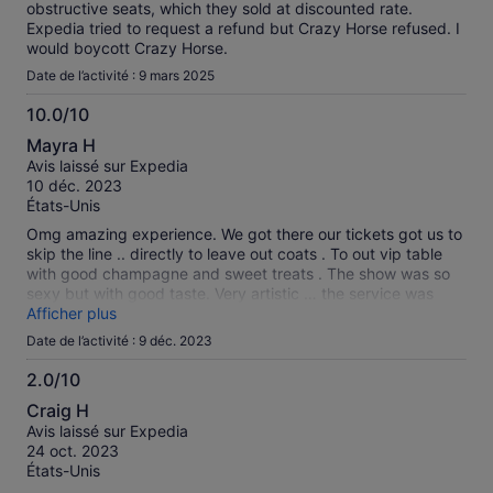
obstructive seats, which they sold at discounted rate.
Expedia tried to request a refund but Crazy Horse refused. I
would boycott Crazy Horse.
Date de l’activité : 9 mars 2025
10.0/10
10.0
Mayra H
sur
Avis laissé sur Expedia
10
10 déc. 2023
États-Unis
Omg amazing experience. We got there our tickets got us to
skip the line .. directly to leave out coats . To out vip table
with good champagne and sweet treats . The show was so
sexy but with good taste. Very artistic … the service was
amazing .. very polite and attentive. We absolutely loved it .
Afficher plus
We canceled moulin rouge’s tickets to come here . If you are
Date de l’activité : 9 déc. 2023
a insecure women we do not recommend. For women are so
beautiful and classy is crazy … crazy horse baby ❤️
2.0/10
&#x1f484;&#x1f377;
2.0
Craig H
sur
Avis laissé sur Expedia
10
24 oct. 2023
États-Unis