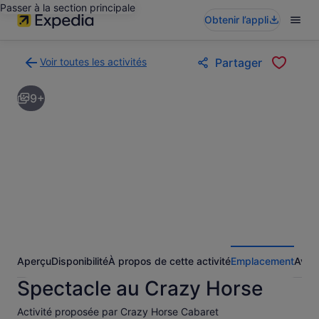
Passer à la section principale
Obtenir l’appli
Voir toutes les activités
Partager
Retour
à
9+
la
page
des
résultats
d’activités
Aperçu
Disponibilité
À propos de cette activité
Emplacement
Avis
Spectacle au Crazy Horse
Activité proposée par Crazy Horse Cabaret