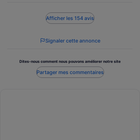
Crazyhorse. I found out that I could have had better seating
How do I purchase the tickets directly from Crazyhorse.
Afficher les 154 avis
Signaler cette annonce
Dites-nous comment nous pouvons améliorer notre site
Partager mes commentaires