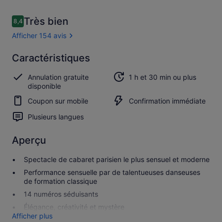
Avis
Très bien
8,4
8,4 sur 10
voyageurs
Afficher 154 avis
Très
Caractéristiques
8.4
8.4 sur 10
bien
Annulation gratuite
1 h et 30 min ou plus
Afficher
disponible
les
Coupon sur mobile
Confirmation immédiate
154 avis
Plusieurs langues
Aperçu
Spectacle de cabaret parisien le plus sensuel et moderne
Performance sensuelle par de talentueuses danseuses
de formation classique
14 numéros séduisants
Élégance, créativité et mystère
Afficher plus