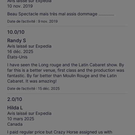
Avis laissé sur Expedia
10
10 nov. 2019
Beau Spectacle mais très mal assis dommage .............
Date de l’activité : 9 nov. 2019
10.0/10
10.0
Randy S
sur
Avis laissé sur Expedia
10
16 déc. 2025
États-Unis
I have seen the Long rouge and the Latin Cabaret show. By
far this is a better venue, first class and the production was
fantastic. By far better than Moulin Rouge and the Latin
Cabaret. It was amazing!
Date de l’activité : 15 déc. 2025
2.0/10
2.0
Hilda L
sur
Avis laissé sur Expedia
10
10 mars 2025
Canada
I paid regular price but Crazy Horse assigned us with