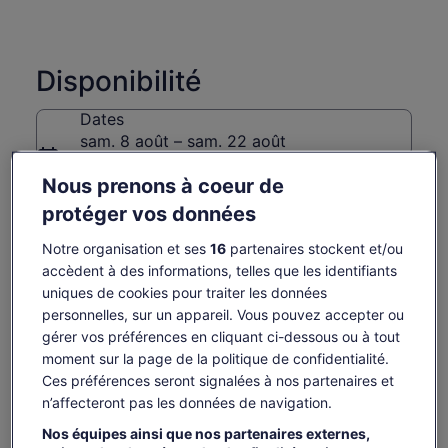
Disponibilité
Dates
sam. 8 août – sam. 22 août
Voyageurs
Nous prenons à coeur de
1 voyageur
protéger vos données
sam. 8 août
dim. 9 août
lun. 10 août
mar. 11 août
mer. 
Notre organisation et ses
16
partenaires stockent et/ou
accèdent à des informations, telles que les identifiants
139 €
139 €
119 €
119 €
11
uniques de cookies pour traiter les données
Il est possible que le contenu de cette page
personnelles, sur un appareil. Vous pouvez accepter ou
provienne d’une traduction automatique.
gérer vos préférences en cliquant ci-dessous ou à tout
Le
119 €
Afficher le texte d’origine (anglais)
Voir les billets
prix
moment sur la page de la politique de confidentialité.
taxes et frais compris
S’ouvre
Donner mon avis sur cette traduction
est
Ces préférences seront signalées à nos partenaires et
par voyageur
dans
de 119 €.
n’affecteront pas les données de navigation.
un
Ce qui est inclus ou non
par
nouvel
Nos équipes ainsi que nos partenaires externes,
voyageur
onglet.