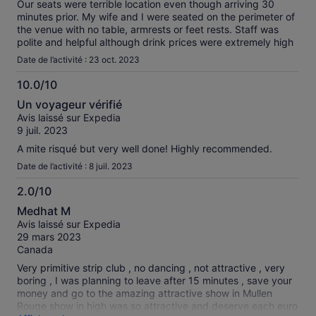
Our seats were terrible location even though arriving 30
minutes prior. My wife and I were seated on the perimeter of
the venue with no table, armrests or feet rests. Staff was
polite and helpful although drink prices were extremely high
Date de l’activité : 23 oct. 2023
10.0/10
10.0
Un voyageur vérifié
sur
Avis laissé sur Expedia
10
9 juil. 2023
A mite risqué but very well done! Highly recommended.
Date de l’activité : 8 juil. 2023
2.0/10
2.0
Medhat M
sur
Avis laissé sur Expedia
10
29 mars 2023
Canada
Very primitive strip club , no dancing , not attractive , very
boring , I was planning to leave after 15 minutes , save your
money and go to the amazing attractive show in Mullen
Rouge show in high was so attractive and deserve each euro