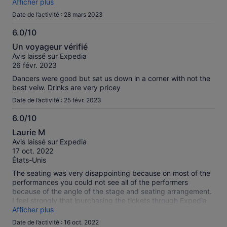
.
Afficher plus
Date de l’activité : 28 mars 2023
6.0/10
6.0
Un voyageur vérifié
sur
Avis laissé sur Expedia
10
26 févr. 2023
Dancers were good but sat us down in a corner with not the
best veiw. Drinks are very pricey
Date de l’activité : 25 févr. 2023
6.0/10
6.0
Laurie M
sur
Avis laissé sur Expedia
10
17 oct. 2022
États-Unis
The seating was very disappointing because on most of the
performances you could not see all of the performers
because of the angle of the stage and seating arrangement.
I feel strongly that lpurchasing the tickets through Expedia
put me at a disadvantage and I was not given better seats
Afficher plus
that I could’ve gotten through purchasing it directly with
Date de l’activité : 16 oct. 2022