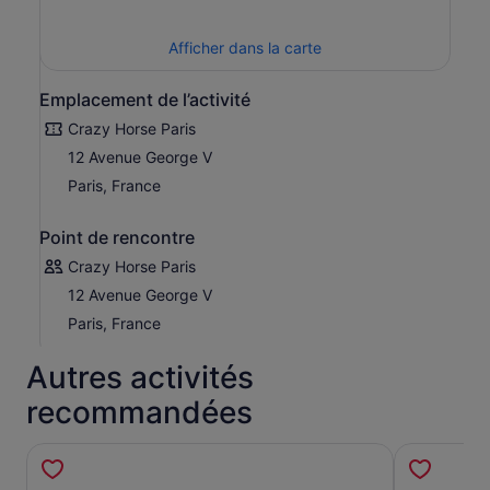
forme féminine.
Tandis que les silhouettes sulfureuses de 15 danseuses
Afficher dans la carte
de formation classique se pavanent sur la scène, laissez-
vous séduire par leurs perruques, leurs lèvres rouge rubis
Emplacement de l’activité
et leurs talons hauts conçus par le roi parisien de la
chaussure de luxe, Christian Louboutin.
Crazy Horse Paris
12 Avenue George V
Laissez-vous séduire par le charme du Crazy Horse
Paris… « Totally Crazy !“.
Paris, France
Point de rencontre
Crazy Horse Paris
12 Avenue George V
Paris, France
Autres activités
recommandées