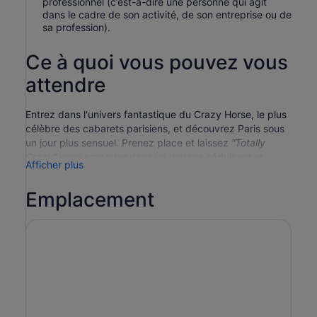
professionnel (c’est-à-dire une personne qui agit
dans le cadre de son activité, de son entreprise ou de
sa profession).
Ce à quoi vous pouvez vous
attendre
Entrez dans l'univers fantastique du Crazy Horse, le plus
célèbre des cabarets parisiens, et découvrez Paris sous
un jour plus sensuel. Prenez place et laissez
“Totally
Crazy”
vous emporter dans un voyage séduisant et
Afficher plus
audacieux de musique, de danse et de mystère.
Le Crazy Horse célèbre la beauté féminine avec
Emplacement
exotisme et sensualité depuis son ouverture en 1951.
Cette représentation de
“Totally Crazy”
vous offre une
soirée envoûtante, mêlant séduction et enchantement,
mouvement et musique.
Installez-vous dans le théâtre historique d'Alain Bernardin
pour découvrir 14 scènes charmantes et suggestives
dirigées par le célèbre Philippe Decouflé qui dévoile,
littéralement, la notion du chic parisien dans sa plus belle