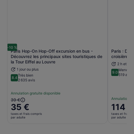
-10 %
Paris Hop-On Hop-Off excursion en bus -
Paris : Dî
Découvrez les principaux sites touristiques de
croisière su
S’ouvre dans un nouvel onglet.
la Tour Eiffel au Louvre
2 h et 30
1 jour ou plus
Merveill
9.0
9.0 sur 10
519 avis
Très bien
8.4
8.4 sur 10
2 635 avis
Annulation gratuite disponible
Annulation gr
Le
39 €
35 €
Le
114 €
prix
prix
précédent
taxes et frais compris
taxes et frais c
est
était
par adulte
par adulte
de 114 €.
de
par
39 €