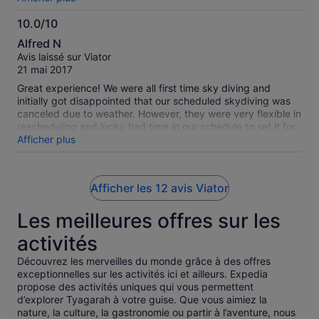
10.0/10
10.0
Alfred N
sur
Avis laissé sur Viator
10
21 mai 2017
Great experience! We were all first time sky diving and
initially got disappointed that our scheduled skydiving was
canceled due to weather. However, they were very flexible in
rescheduling and lucky had time in our schedule to set it for
the next day. Needless to say, we jumped and had one of
Afficher plus
the best experience ever! Initially flying out to 14K feet with
the view of Byron Bay was beautiful. However, jumping out
looking at the same view at a different perspective was a
Afficher les 12 avis Viator
whole new experience!
Les meilleures offres sur les
activités
Découvrez les merveilles du monde grâce à des offres
exceptionnelles sur les activités ici et ailleurs. Expedia
propose des activités uniques qui vous permettent
d’explorer Tyagarah à votre guise. Que vous aimiez la
nature, la culture, la gastronomie ou partir à l’aventure, nous