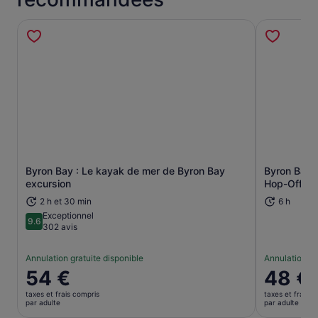
Byron Bay : Le kayak de mer de Byron Bay
Byron Bay 
S’ouvre dans un nouvel onglet.
excursion
Hop-Off Pa
2 h et 30 min
6 h
Exceptionnel
9.6
9.6 sur 10
302 avis
Annulation gratuite disponible
Annulation gr
Le
54 €
Le
48 €
prix
prix
taxes et frais compris
taxes et frais c
est
est
par adulte
par adulte
de 54 €.
de 48 €.