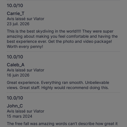
spoke with Rebecca at their service number insisting on a
10.0/10
REFUND which she said she would process. The next day, I
10.0
get multiple messages - receive an email, text message and
Carrie_T
WhatsApp asking me to reschedule! Really ... only flew to Oz
sur
Avis laissé sur Viator
from Canada for 5 days and even more upset that I had to
10
23 juil. 2026
pay $100's of dollars extra for "high risk activity insurance"
that I cannot get a refund on so out over $600!
This is the best skydiving in the world!!!! They were super
amazing about making you feel comfortable and having the
best experience ever. Get the photo and video package!
Worth every penny!
10.0/10
10.0
Caleb_A
sur
Avis laissé sur Viator
10
16 juin 2026
Great experience. Everything ran smooth. Unbelievable
views. Great staff. Highly would recommend doing this.
10.0/10
10.0
John_C
sur
Avis laissé sur Viator
10
15 mars 2024
The free fall was amazing words can’t describe how great it