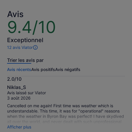
par
par
adulte
adulte
Avis
9.4/10
9.4
sur
10
Exceptionnel
12 avis Viator
12 avis
sur
Trier les avis par
cette
activité.
Avis récents
Avis positifs
Avis négatifs
Plus
d’informations
2.0/10
sur
2.0
nos
Niklas_S
sur
avis
Avis laissé sur Viator
10
vérifiés
3 août 2026
Cancelled on me again! First time was weather which is
understandable. This time, it was for "operational" reasons
when the weather in Byron Bay was perfect! I have skydived
all over the world, and never dealt with such unprofessional
people! After receiving the "Skydive Cancellation email",
Afficher plus