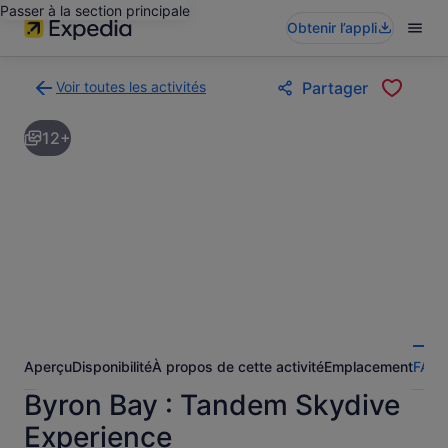
Passer à la section principale
Obtenir l’appli
Voir toutes les activités
Partager
Retour
à
12+
la
page
des
résultats
d’activités
Aperçu
Disponibilité
À propos de cette activité
Emplacement
FAQ
A
Byron Bay : Tandem Skydive
Experience