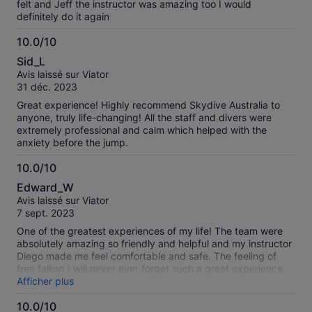
felt and Jeff the instructor was amazing too I would
definitely do it again
10.0/10
10.0
Sid_L
sur
Avis laissé sur Viator
10
31 déc. 2023
Great experience! Highly recommend Skydive Australia to
anyone, truly life-changing! All the staff and divers were
extremely professional and calm which helped with the
anxiety before the jump.
10.0/10
10.0
Edward_W
sur
Avis laissé sur Viator
10
7 sept. 2023
One of the greatest experiences of my life! The team were
absolutely amazing so friendly and helpful and my instructor
Diego made me feel comfortable and safe. The feeling of
free falling I will never ever forget such a great experience
and I would recommend it to anyone
Afficher plus
10.0/10