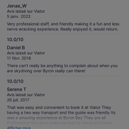
10.0
Jenae_W
sur
Avis laissé sur Viator
10
5 janv. 2023
Very professional staff, and friendly making it a fun and less
nerve wracking experience. Really enjoyed it, would return.
10.0/10
10.0
Daniel B
sur
Avis laissé sur Viator
10
11 févr. 2018
There can’t really be anything to complain about when you
are skydiving over Byron really can there!
10.0/10
10.0
Serene T
sur
Avis laissé sur Viator
10
26 juil. 2017
That was easy and convenient to book it at Viator They
having a two way transport and the guide was friendly Its
was a amazing experience at Byron Bay They are all
Professional sky diver make me feel no stress and worry
Thank you Viator
Afficher plus