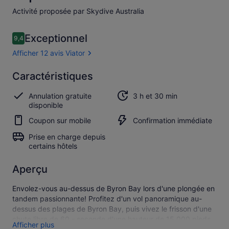
Activité proposée par Skydive Australia
Avis
Exceptionnel
9,4
9,4 sur 10
voyageurs
Afficher 12 avis Viator
Exceptionnel
Caractéristiques
9.4
9.4 sur 10
Afficher
Annulation gratuite
3 h et 30 min
les
disponible
12 avis
Viator
Coupon sur mobile
Confirmation immédiate
Prise en charge depuis
certains hôtels
Aperçu
Envolez-vous au-dessus de Byron Bay lors d'une plongée en
tandem passionnante! Profitez d'un vol panoramique au-
dessus des plages de Byron Bay, puis vivez le frisson d'une
chute libre de 60 - seconde d'une hauteur de 15 000 pieds
Afficher plus