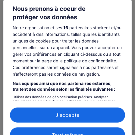
Nous prenons à coeur de
Transferts facultatifs depuis certains endroits
protéger vos données
Taxe APF et frais inclus
Notre organisation et ses
16
partenaires stockent et/ou
Commentaire en direct
accèdent à des informations, telles que les identifiants
Comprend une assurance accident personnelle
uniques de cookies pour traiter les données
obligatoire de la Fédération australienne de
personnelles, sur un appareil. Vous pouvez accepter ou
parachutistes
gérer vos préférences en cliquant ci-dessous ou à tout
Certificat commémoratif de saut en parachute
moment sur la page de la politique de confidentialité.
Vol panoramique de 20 minutes au-dessus de Byron
Ces préférences seront signalées à nos partenaires et
Bay
n’affecteront pas les données de navigation.
Formation professionnelle par des maîtres en
Nos équipes ainsi que nos partenaires externes,
tandem hautement qualifiés
traitent des données selon les finalités suivantes :
Forfaits vidéo et photo (payable à la dropzone)
Utiliser des données de géolocalisation précises. Analyser
activement les caractéristiques de l’appareil pour l’identification.
Des suppléments de poids s'appliquent pour les
Stocker et/ou accéder à des informations sur un appareil. Publicités
poids de plus de 94 kg - payable à la dropzone
et contenu personnalisés, mesure de performance des publicités
et du contenu, études d’audience et développement de services.
J'accepte
À savoir avant de réserver
Liste de nos partenaires (fournisseurs)
Tout refuser
Accès pour les personnes à mobilité réduite