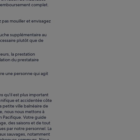
n remboursement complet.
 pas mouiller et envisagez
ouche supplémentaire au
écessaire plutôt que de
urs, la prestation
lation du prestataire
ire une personne qui agit
 qu'il est plus important
gnifique et accidentée côte
petite ville balnéaire de
ge, nous nous mettons à
éan Pacifique. Votre guide
age, des saisons et de tout
ues par notre personnel. La
imaux sauvages, notamment
eux phoques communs. Nous