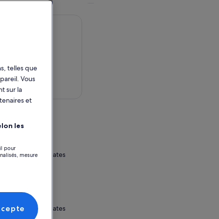
s, telles que
pareil. Vous
 dans la carte
t sur la
tenaires et
activité
lon les
il pour
ifornia, United States
nnalisés, mesure
e
ccepte
ifornia, United States