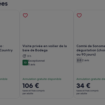
ées
o :
Visite privée en voilier de la
Comté de Sonoma 
Country
baie de Bodega
dégustation (chois
ou 90 jours)
vre dans un nouvel onglet.
S’ouvre dans un nouvel onglet.
S’
3 h
2.0
2 avis
Exceptionnel
2.0 sur 10
10
10 sur 10
5 avis
onible
Annulation gratuite disponible
Annulation gratuite di
Le
106 €
Le
34 €
prix
prix
taxes et frais compris
taxes et frais compris
est
est
par adulte
par adulte
de 106 €.
de 34 €.
par
par