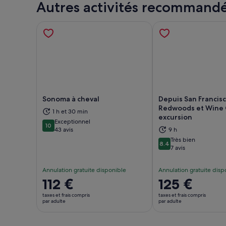
Autres activités recommand
Sonoma à cheval
Depuis San Francisc
Redwoods et Wine 
1 h et 30 min
excursion
S’ouvre dans un nouvel onglet.
S’ou
Exceptionnel
10
10 sur 10
43 avis
9 h
Très bien
8.4
8.4 sur 10
7 avis
Annulation gratuite disponible
Annulation gratuite disp
Le
112 €
Le
125 €
prix
prix
taxes et frais compris
taxes et frais compris
est
est
par adulte
par adulte
de 112 €.
de 125 €.
par
par