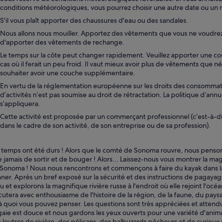
conditions météorologiques, vous pourrez choisir une autre date ou u
S'il vous plaît apporter des chaussures d'eau ou des sandales.
Nous allons nous mouiller. Apportez des vêtements que vous ne voudrez
d'apporter des vêtements de rechange.
Le temps sur la côte peut changer rapidement. Veuillez apporter une c
cas où il ferait un peu froid. Il vaut mieux avoir plus de vêtements que n
souhaiter avoir une couche supplémentaire.
En vertu de la réglementation européenne sur les droits des consommate
d’activités n’est pas soumise au droit de rétractation. La politique d’annu
s’appliquera.
Cette activité est proposée par un commerçant professionnel (c’est-à-d
dans le cadre de son activité, de son entreprise ou de sa profession).
 temps ont été durs ! Alors que le comté de Sonoma rouvre, nous pensons
 jamais de sortir et de bouger ! Alors... Laissez-nous vous montrer la ma
Sonoma ! Nous nous rencontrons et commençons à faire du kayak dans la 
ner. Après un bref exposé sur la sécurité et des instructions de pagaya
au et explorons la magnifique rivière russe à l'endroit où elle rejoint l'oc
cutera avec enthousiasme de l'histoire de la région, de la faune, du pays
à quoi vous pouvez penser. Les questions sont très appréciées et attend
aie est douce et nous gardons les yeux ouverts pour une variété d'an
 loutres de rivière, des pélicans, des balbuzards pêcheurs et de curi