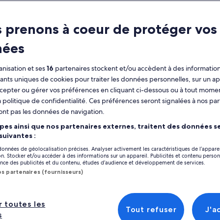
ractéristiques
 prenons à coeur de protéger vos
Annulation
2 h et 30 min
nées
gratuite
disponible
nisation et ses
16
partenaires stockent et/ou accèdent à des information
Coupon sur
Confirmation
fiants uniques de cookies pour traiter les données personnelles, sur un ap
mobile
immédiate
Afficher
cepter ou gérer vos préférences en cliquant ci-dessous ou à tout momen
 politique de confidentialité. Ces préférences seront signalées à nos par
perçu
ont pas les données de navigation.
Emplacement de l’
re excursion en kayak sur la côte de Sonoma
pes ainsi que nos partenaires externes, traitent des données se
10451 CA-1
s emmène au bord du magnifique océan
 suivantes :
ifique où nous explorons la rivière russe
10451 California 1
 données de géolocalisation précises. Analyser activement les caractéristiques de l’appare
squ'elle rencontre la mer. Les oiseaux, les
95450, Jenner, Cal
tion. Stocker et/ou accéder à des informations sur un appareil. Publicités et contenu perso
icher plus
ques, le passage occasionnel des baleines et
ce des publicités et du contenu, études d’audience et développement de services.
Point de rencontr
détente sur la rivière sont les points forts de
os partenaires (fournisseurs)
te belle journée sur l'eau. Attendez-vous à
10451 CA-1
ser environ 2,5 heures sur cette excursion qui
10451 California 1
prend pagayer sur la rivière et marcher sur la
r toutes les
Tout refuser
J'a
95450, Jenner, Cal
ge tout en admirant l'océan Pacifique.
s