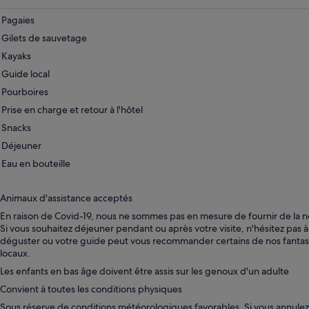
nouvel
onglet.
Pagaies
Gilets de sauvetage
Kayaks
Guide local
Pourboires
Prise en charge et retour à l'hôtel
Snacks
Déjeuner
Eau en bouteille
Animaux d'assistance acceptés
En raison de Covid-19, nous ne sommes pas en mesure de fournir de la n
Si vous souhaitez déjeuner pendant ou après votre visite, n'hésitez pas
déguster ou votre guide peut vous recommander certains de nos fantast
locaux.
Les enfants en bas âge doivent être assis sur les genoux d'un adulte
Convient à toutes les conditions physiques
Sous réserve de conditions météorologiques favorables. Si vous annulez