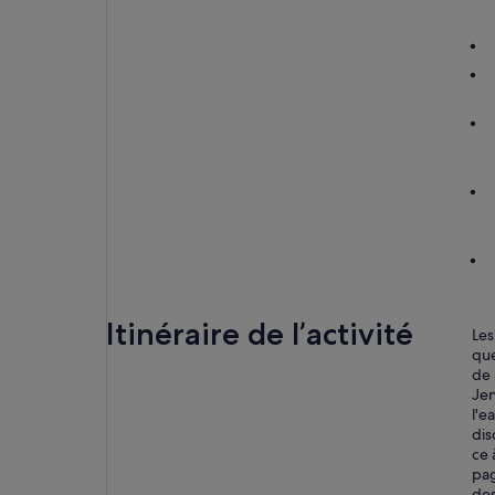
Itinéraire de l’activité
Les
que
de 
Jen
l'e
dis
ce 
pag
des