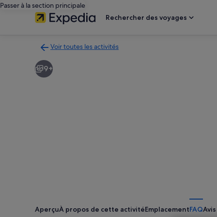
Passer à la section principale
Rechercher des voyages
Voir toutes les activités
Retour
à
9+
la
page
des
résultats
d’activités
Aperçu
À propos de cette activité
Emplacement
FAQ
Avis