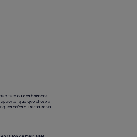
ourriture ou des boissons.
 à apporter quelque chose à
iques cafés ou restaurants
 en raison de mauvaises