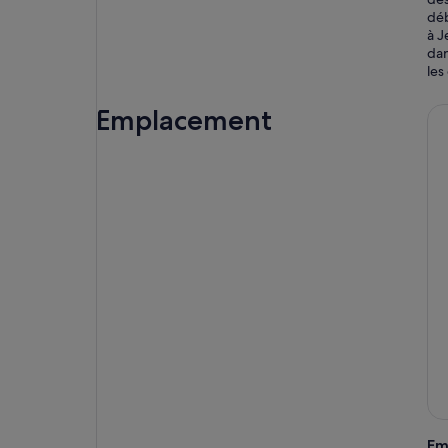
déb
à J
dan
les
Emplacement
Em