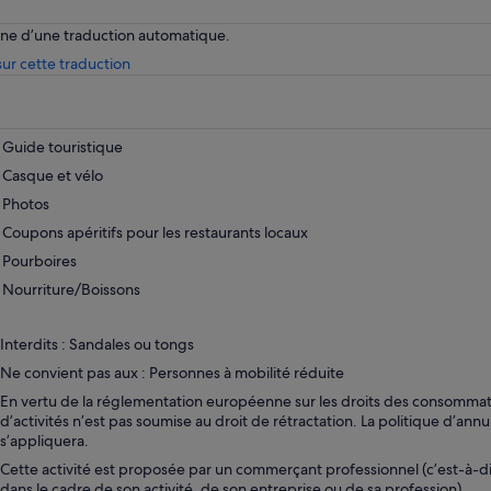
enne d’une traduction automatique.
S’ouvre
ur cette traduction
dans
un
nouvel
onglet.
Guide touristique
Casque et vélo
Photos
Coupons apéritifs pour les restaurants locaux
Pourboires
Nourriture/Boissons
Interdits : Sandales ou tongs
Ne convient pas aux : Personnes à mobilité réduite
En vertu de la réglementation européenne sur les droits des consommate
d’activités n’est pas soumise au droit de rétractation. La politique d’annu
s’appliquera.
Cette activité est proposée par un commerçant professionnel (c’est-à-d
dans le cadre de son activité, de son entreprise ou de sa profession).