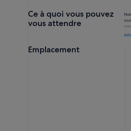
Ce à quoi vous pouvez
Notr
souh
vous attendre
nou
Au c
Aff
Stri
Nou
Emplacement
pou
la 
pas
Un 
30%
de 
Nou
tou
est