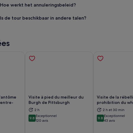
Hoe werkt het annuleringsbeleid?
Is de tour beschikbaar in andere talen?
ées
 fantôme
Visite à pied du meilleur du
Visite de la rébell
centre-
Burgh de Pittsburgh
prohibition du wh
vre dans un nouvel onglet.
S’ouvre dans un nouvel onglet.
S’
2 h
2 h et 30 min
Exceptionnel
Exceptionnel
9.8
9.8
9.8 sur 10
9.8 sur 10
120 avis
43 avis