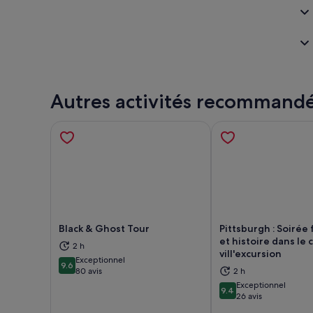
Autres activités recommand
Black & Ghost Tour
Pittsburgh : Soirée
et histoire dans le 
2 h
vill'excursion
S’ouvre dans un nouvel onglet.
S’ou
Exceptionnel
9.6
9.6 sur 10
80 avis
2 h
Exceptionnel
9.4
9.4 sur 10
26 avis