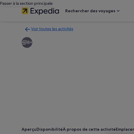
Passer à la section principale
Rechercher des voyages
Voir toutes les activités
Retour
à
8+
la
page
des
résultats
d’activités
Aperçu
Disponibilité
À propos de cette activité
Emplace