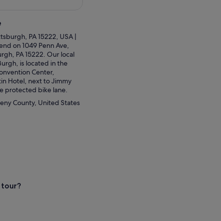
e
ttsburgh, PA 15222, USA |
d end on 1049 Penn Ave,
gh, PA 15222. Our local
Burgh, is located in the
onvention Center,
in Hotel, next to Jimmy
he protected bike lane.
heny County, United States
 tour?