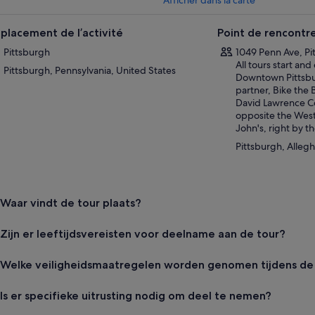
placement de l’activité
Point de rencontr
Pittsburgh
1049 Penn Ave, Pi
All tours start an
Pittsburgh, Pennsylvania, United States
Downtown Pittsbur
partner, Bike the 
David Lawrence C
opposite the West
John's, right by t
Pittsburgh, Alleg
Waar vindt de tour plaats?
Zijn er leeftijdsvereisten voor deelname aan de tour?
Welke veiligheidsmaatregelen worden genomen tijdens de
Is er specifieke uitrusting nodig om deel te nemen?