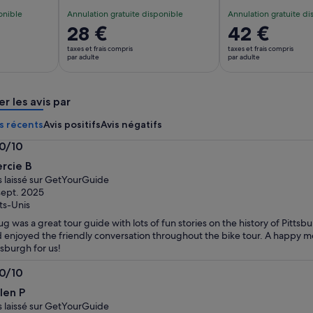
onible
Annulation gratuite disponible
Annulation gratuite di
Le
28 €
Le
42 €
prix
prix
taxes et frais compris
taxes et frais compris
est
est
par adulte
par adulte
de 28 €.
de 42 €.
par
par
er les avis par
adulte
adulte
s récents
Avis positifs
Avis négatifs
.0/10
0
rcie B
s laissé sur GetYourGuide
sept. 2025
ts-Unis
g was a great tour guide with lots of fun stories on the history of Pitts
 enjoyed the friendly conversation throughout the bike tour. A happy m
tsburgh for us!
.0/10
0
len P
s laissé sur GetYourGuide