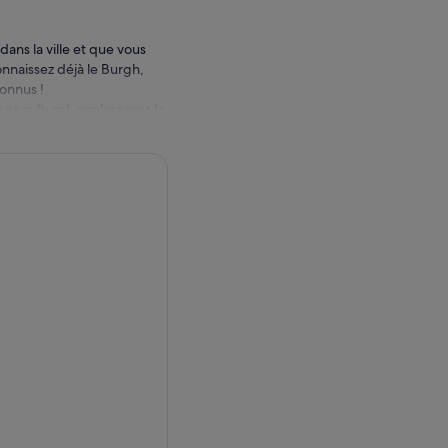
 dans la ville et que vous
connaissez déjà le Burgh,
onnus !
 et culturel, explorerons le
ques.
 ont façonné cette ville
et nouveaux, les places de
(re)découvertes
compensé par une remise de
ment un joli petit souvenir
voyer un courriel à
que l'espagnol excursion