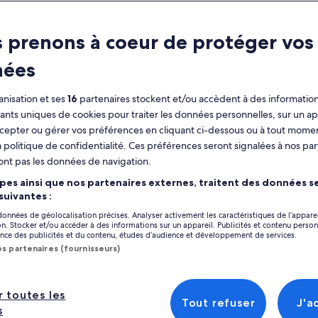
ractéristiques
 prenons à coeur de protéger vos
Annulation
3 h
nées
gratuite
disponible
nisation et ses
16
partenaires stockent et/ou accèdent à des information
Coupon sur
Confirmation
fiants uniques de cookies pour traiter les données personnelles, sur un ap
mobile
immédiate
Afficher
cepter ou gérer vos préférences en cliquant ci-dessous ou à tout momen
 politique de confidentialité. Ces préférences seront signalées à nos par
perçu
ont pas les données de navigation.
Emplacement de l’
Découvrez la beauté de Pittsburgh en
pes ainsi que nos partenaires externes, traitent des données se
Pittsburgh
explorant les quartiers les plus intéressants
 suivantes :
du centre-ville.
Pittsburgh, Penns
 données de géolocalisation précises. Analyser activement les caractéristiques de l’appare
Apprenez l'histoire de la ville tout en
tion. Stocker et/ou accéder à des informations sur un appareil. Publicités et contenu perso
Point de rencontr
parcourant à vélo ses quartiers les plus
ce des publicités et du contenu, études d’audience et développement de services.
pittoresques.
1049 Penn Ave, Pi
os partenaires (fournisseurs)
All tours start an
Découvrez le Strip District et le Northshore
Downtown Pittsbur
partner, Bike the 
r toutes les
David Lawrence C
Tout refuser
J'a
s
opposite the West