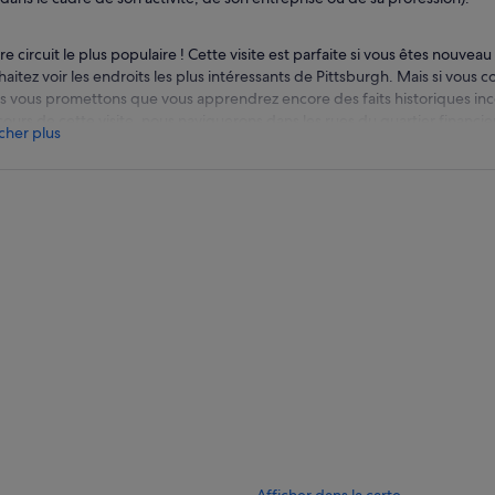
e circuit le plus populaire ! Cette visite est parfaite si vous êtes nouveau
aitez voir les endroits les plus intéressants de Pittsburgh. Mais si vous 
s vous promettons que vous apprendrez encore des faits historiques inc
ours de cette visite, nous naviguerons dans les rues du quartier financier
icher plus
p District et découvrirons la Côte-Nord sur ses sentiers fluviaux pittores
s plongerons dans l'histoire de Pittsburgh, en traquant les personnes qui
r en faire ce qu'elle est aujourd'hui : une beauté. Les bâtiments anciens 
ville et l'art public feront de cette balade un événement unique plein de 
sionnantes du Burgh.
quiz amusant fera également partie de cette visite. Le gagnant sera ré
 sur la prochaine tournée ! Les participants à cette visite recevront égale
Pittsburgh.
s avons le plaisir de vous proposer ce excursion en espagnol. Veuillez en
rs@biketheburgh.com au moins 2 semaines à l'avance pour vous assurer 
 disponible.
Afficher dans la carte