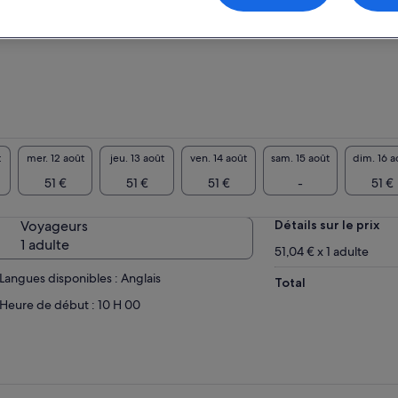
John's, right by t
Pittsburgh, Alleg
t
mer. 12 août
jeu. 13 août
ven. 14 août
sam. 15 août
dim. 16 a
51 €
51 €
51 €
-
51 €
Voyageurs
Détails sur le prix
1 adulte
51,04 € x 1 adulte
Langues disponibles : Anglais
Total
Heure de début : 10 H 00