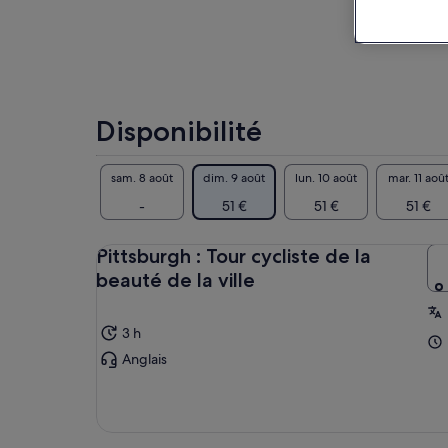
Disponibilité
sam. 8 août
dim. 9 août
lun. 10 août
mar. 11 aoû
-
51 €
51 €
51 €
Pittsburgh : Tour cycliste de la
beauté de la ville
3 h
Anglais