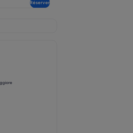
Réserver
remboursable
aggiore