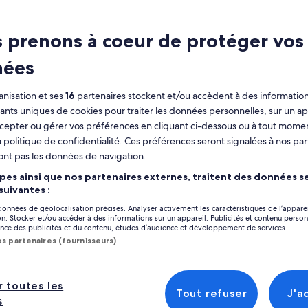
ractéristiques
 prenons à coeur de protéger vos
Annulation gratuite
7 h
disponible
nées
Coupon sur mobile
Évitez la file
d’attente
nisation et ses
16
partenaires stockent et/ou accèdent à des information
Confirmation
fiants uniques de cookies pour traiter les données personnelles, sur un ap
immédiate
Afficher
cepter ou gérer vos préférences en cliquant ci-dessous ou à tout momen
 politique de confidentialité. Ces préférences seront signalées à nos par
perçu
ont pas les données de navigation.
Emplacement de l’
Un excursion complet des attractions les plus
pes ainsi que nos partenaires externes, traitent des données se
Cadorna Train Sat
connues de Milan
 suivantes :
Milan, Lombardy, I
Fascinant excursion de la célèbre cathédrale
 données de géolocalisation précises. Analyser activement les caractéristiques de l’appare
Duomo
tion. Stocker et/ou accéder à des informations sur un appareil. Publicités et contenu perso
Point de rencontr
ce des publicités et du contenu, études d’audience et développement de services.
#Le château des Sforza et la Scala font partie
Meet your guide a
os partenaires (fournisseurs)
des lieux à visiter.
Cadorna train stat
Excursion à la « Cène » mondialement
Piazza Luigi Cador
connue
14 Piazzale Luigi 
r toutes les
icher plus
Tout refuser
J'a
20123, Milano, Lom
s