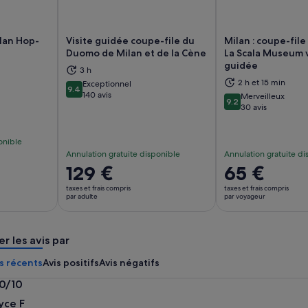
ilan Hop-
Visite guidée coupe-file du
Milan : coupe-fil
Duomo de Milan et de la Cène
La Scala Museum v
guidée
3 h
vre dans un nouvel onglet.
S’ouvre dans un nouvel onglet.
S’
2 h et 15 min
Exceptionnel
9.4
9.4 sur 10
140 avis
Merveilleux
9.2
9.2 sur 10
30 avis
onible
Annulation gratuite disponible
Annulation gratuite di
Le
129 €
Le
65 €
prix
prix
taxes et frais compris
taxes et frais compris
est
est
par adulte
par voyageur
de 129 €.
de 65 €.
par
par
er les avis par
adulte
voyageur
s récents
Avis positifs
Avis négatifs
.0/10
0
yce F