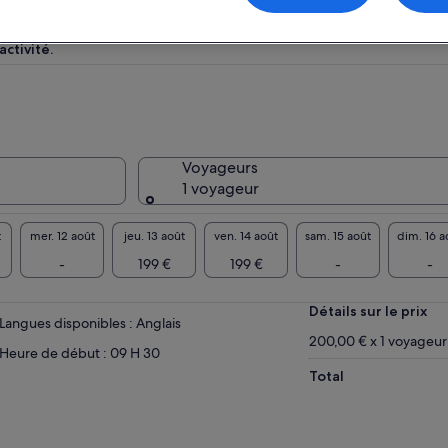
ctivité.
Voyageurs
1 voyageur
t
mer. 12 août
jeu. 13 août
ven. 14 août
sam. 15 août
dim. 16 a
-
199 €
199 €
-
-
Détails sur le prix
Langues disponibles : Anglais
200,00 € x 1 voyageur
Heure de début : 09 H 30
Total