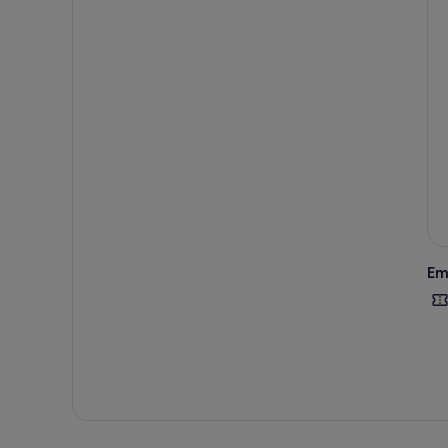
Magg
Suiv
plus
de p
nefs
Dans
Cèn
excl
Rema
de l
Em