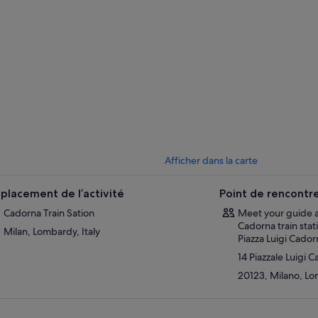
iore, appelée chapelle Sixtine de Milan.
ez votre guide jusqu'à la luxueuse Galleria Vittorio Emanuele II et rend
 grande cathédrale d'Italie. Prenez le temps d'admirer son impressionna
énétrer à l'intérieur pour apprécier les nombreuses œuvres d'art réparti
.
 le couvent de Santa Maria delle Grazie, admirez l'un des plus grands 
e
, peinte par Léonard de Vinci sur le mur du réfectoire. Bénéficiez d'une 
usive dans le réfectoire et admirez cette peinture fragile mais étonnante
rque importante : le dimanche, la visite de la cathédrale de Milan peut 
a Piazza Gae Aulenti.
Afficher dans la carte
placement de l’activité
Point de rencontr
Cadorna Train Sation
Meet your guide a
Cadorna train stat
Milan, Lombardy, Italy
Piazza Luigi Cador
14 Piazzale Luigi 
20123, Milano, Lom