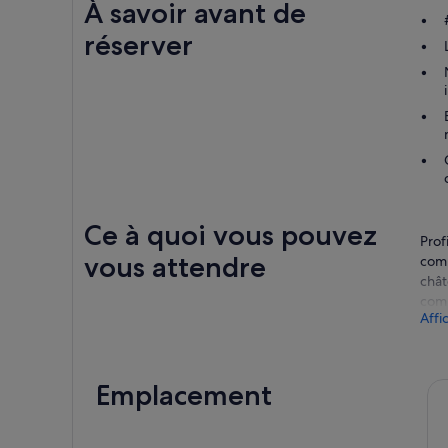
À savoir avant de
réserver
Ce à quoi vous pouvez
Prof
vous attendre
comp
chât
comp
Affi
Comm
chât
célè
Emplacement
qui 
Les 
l'un