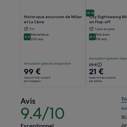
-15 %
Historique excursion de Milan
City Sightseeing M
et La Cène
on Hop-off
3 h
1 jour ou plus
S’ouvre dans un nouvel onglet.
S’ou
Merveilleux
Très bien
9.2
8.0
9.2 sur 10
8.0 sur 10
209 avis
174 avis
Annulation gratuite disp
Annulation gratuite disponible
Le
25 €
Le
99 €
21 €
prix
prix
précédent
taxes et frais compris
taxes et frais compris
est
par voyageur
par adulte
était
de 99 €.
de
par
25 €
Avis
voyageur
Tri
et
9.4/10
le
9.4
Avi
prix
sur
10
actuel
10
10.
est
Exceptionnel
Jo