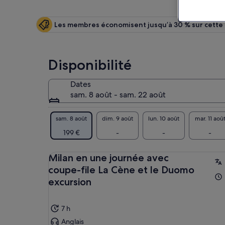
Les membres économisent jusqu’à 30 % sur cette a
Disponibilité
Dates
sam. 8 août - sam. 22 août
sam. 8 août
dim. 9 août
lun. 10 août
mar. 11 aoû
199 €
-
-
-
Milan en une journée avec
coupe-file La Cène et le Duomo
excursion
7 h
Anglais