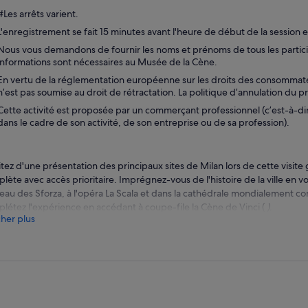
#Les arrêts varient.
L'enregistrement se fait 15 minutes avant l'heure de début de la session 
Nous vous demandons de fournir les noms et prénoms de tous les partici
informations sont nécessaires au Musée de la Cène.
En vertu de la réglementation européenne sur les droits des consommateur
n’est pas soumise au droit de rétractation. La politique d’annulation du pr
Cette activité est proposée par un commerçant professionnel (c’est-à-di
dans le cadre de son activité, de son entreprise ou de sa profession).
itez d'une présentation des principaux sites de Milan lors de cette visit
lète avec accès prioritaire. Imprégnez-vous de l'histoire de la ville en 
eau des Sforza, à l'opéra La Scala et dans la cathédrale mondialement 
létez l'expérience en accédant à coupe-file la Cène de Vinci (
)
.
cher plus
encez votre journée par une promenade tranquille dans le centre de Mi
eau des Sforza, ancienne résidence de la famille ducale, et l'opéra La Scal
bres au monde. Découvrez l'histoire du théâtre, ainsi que les nombreux a
s'y sont produits.
arrêts suivants de votre circuit sont Santa Maria presso San Satiro, une ég
 des premiers trompe-l'œil de l'histoire de l'art, et l'étonnante église de