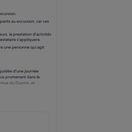
excursion.
pants au excursion, car ces
s, la prestation d’activités
estataire s’appliquera.
re une personne qui agit
e guidée d'une journée
vous promenant dans le
connue du Duomo, et
lan. Passez devant l'ancien
a, l'un des théâtres les plus
rtistes et chanteurs d'opéra
lise du XVe siècle, qui abrite
 San Maurizio al Monastero