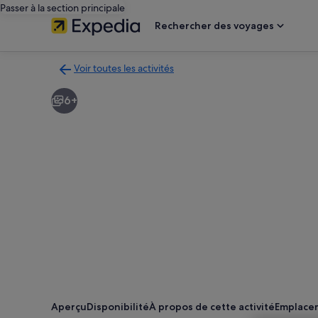
Passer à la section principale
Rechercher des voyages
Voir toutes les activités
Retour
à
6+
la
page
des
résultats
d’activités
Aperçu
Disponibilité
À propos de cette activité
Emplace