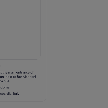
ez-vous au célèbre Duomo, la
nt extérieur gothique avant
es dans les cinq longues
chefs-d'œuvre du monde :
La
entrée prioritaire et
.
être remplacée par une visite
e
t the main entrance of
ion, next to Bar Marinoni,
na n.14
Cadorna
bardia, Italy