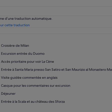
enne d’une traduction automatique.
S’ouvre
ur cette traduction
dans
un
nouvel
onglet.
Croisière de Milan
Excursion entrée du Duomo
Accès prioritaire pour voir La Cène
Entrée à Santa Maria presso San Satiro et San Maurizio al Monastero M
Visite guidée commentée en anglais
Casque pour les commentaires sur excursion
Déjeuner
Entrée à la Scala et au château des Sforza