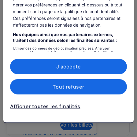
gérer vos préférences en cliquant ci-dessous ou à tout
Promenade le long de la Via Muro, qui figure dans
l'évasion de Bond.
moment sur la page de la politique de confidentialité.
Afficher plus
Ces préférences seront signalées à nos partenaires et
n’affecteront pas les données de navigation.
Nos équipes ainsi que nos partenaires externes,
traitent des données selon les finalités suivantes :
Disponibilité
Utiliser des données de géolocalisation précises. Analyser
activement les caractéristiques de l’appareil pour l’identification.
Dates
Stocker et/ou accéder à des informations sur un appareil. Publicités
et contenu personnalisés, mesure de performance des publicités
ven. 7 août – ven. 21 août
et du contenu, études d’audience et développement de services.
J'accepte
Liste de nos partenaires (fournisseurs)
Voyageurs
1 voyageur
Tout refuser
ven. 7 août
sam. 8 août
dim. 9 août
lun. 10 août
mar. 
-
65 €
65 €
65 €
6
Afficher toutes les finalités
Il est possible que le contenu de cette page
provienne d’une traduction automatique.
Voir les billets
Afficher le texte d’origine (anglais)
S’ouvre
Donner mon avis sur cette traduction