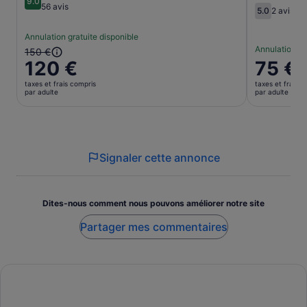
9.0
9.0 sur 10
56 avis
5.0
2 avis
5.0 sur 10
Annulation gratuite disponible
Annulation gr
Le
150 €
120 €
Le
75 €
prix
prix
précédent
taxes et frais compris
taxes et frais c
est
était
par adulte
par adulte
de 75 €.
de
par
150 €
adulte
et
le
Signaler cette annonce
prix
actuel
est
de
Dites-nous comment nous pouvons améliorer notre site
120 €
Partager mes commentaires
par
adulte