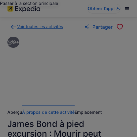
Passer à la section principale
Obtenir l’appli
Voir toutes les activités
Partager
Retour
à
9+
la
page
des
résultats
d’activités
Aperçu
À propos de cette activité
Emplacement
James Bond à pied
excursion : Mourir peut