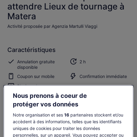
attendre Lieux de tournage à
Matera
Activité proposée par Agenzia Martulli Viaggi
Caractéristiques
Annulation gratuite
2 h
disponible
Coupon sur mobile
Confirmation immédiate
Plusieurs langues
Nous prenons à coeur de
Aperçu
protéger vos données
Suivez les pas de James Bond dans les Sassi de Matera
Notre organisation et ses
16
partenaires stockent et/ou
Voir la cathédrale où a été filmé le saut de Bond
accèdent à des informations, telles que les identifiants
uniques de cookies pour traiter les données
Visitez les principaux sites de poursuite automobile de
Mourir peut attendre
personnelles, sur un appareil. Vous pouvez accepter ou