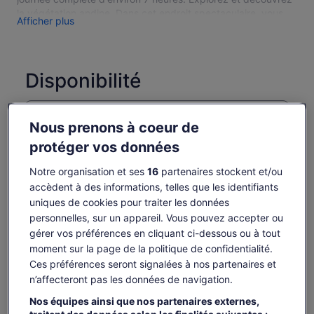
la végétation andine. Dans cet endroit spectaculaire, vous
Afficher plus
pouvez profiter d'un système de lacs qui a plus de 200 lacs
d'origine glaciaire. En plus du paysage magnifique, vous
pourrez profiter de la présence de beaux oiseaux, lamas et
alpagas.
Disponibilité
Le parc est situé à 30km à l'ouest de la ville de Cuenca,
entre 3160 et 4450masl, la superficie du parc est de 28544
Dates
hectares et l'écosystème connu sous le nom de paramo
jeu. 6 août – jeu. 20 août
Nous prenons à coeur de
prédomine. Vivez l'authentique !
protéger vos données
Voyageurs
1 adulte
Notre organisation et ses
16
partenaires stockent et/ou
accèdent à des informations, telles que les identifiants
jeu. 6 août
ven. 7 août
sam. 8 août
dim. 9 août
lun. 
uniques de cookies pour traiter les données
-
41 €
41 €
41 €
4
personnelles, sur un appareil. Vous pouvez accepter ou
gérer vos préférences en cliquant ci-dessous ou à tout
Il est possible que le contenu de cette page
moment sur la page de la politique de confidentialité.
provienne d’une traduction automatique.
Le
87 €
Ces préférences seront signalées à nos partenaires et
Afficher le texte d’origine (anglais)
Voir les billets
prix
n’affecteront pas les données de navigation.
taxes et frais compris
S’ouvre
Donner mon avis sur cette traduction
est
par adulte
dans
Nos équipes ainsi que nos partenaires externes,
de 87 €.
un