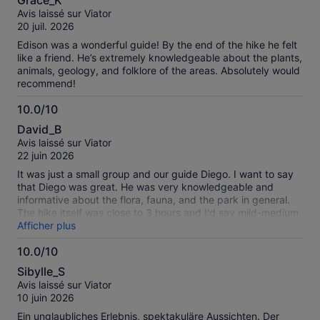
Grace_K
sur
avis
Avis laissé sur Viator
10
vérifiés
20 juil. 2026
Edison was a wonderful guide! By the end of the hike he felt
like a friend. He’s extremely knowledgeable about the plants,
animals, geology, and folklore of the areas. Absolutely would
recommend!
10.0/10
10.0
David_B
sur
Avis laissé sur Viator
10
22 juin 2026
It was just a small group and our guide Diego. I want to say
that Diego was great. He was very knowledgeable and
informative about the flora, fauna, and the park in general.
The hike itself was close to 3 hours and I'd say mild-medium
difficulty if you have any kind of experience. Definitely one
Afficher plus
of the highlights if you are in the Cuenca region and worth a
10.0/10
day's visit.
10.0
Sibylle_S
sur
Avis laissé sur Viator
10
10 juin 2026
Ein unglaubliches Erlebnis, spektakuläre Aussichten. Der