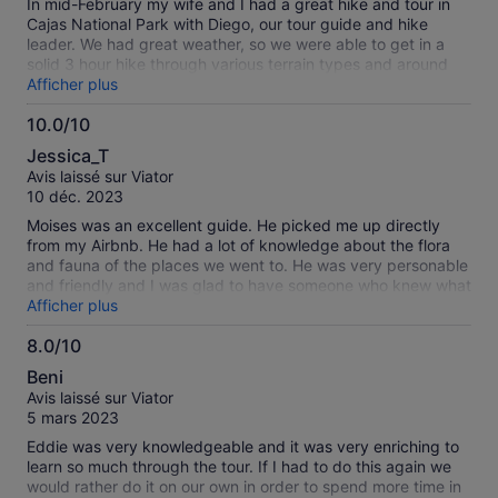
In mid-February my wife and I had a great hike and tour in
Cajas National Park with Diego, our tour guide and hike
leader. We had great weather, so we were able to get in a
solid 3 hour hike through various terrain types and around
many lakes. Diego adjusted our hike to challenge us and to
Afficher plus
make us earn, through solid cardio, a great lunch. The
10.0/10
landscape was incredible and Diego's explanation of the
10.0
flora, fauna and geology of the park made for a real
Jessica_T
education. The natural beauty of the park, the excellent
sur
Avis laissé sur Viator
guidance of Diego and a feeling of cardio accomplishment
10
10 déc. 2023
made for a great day.
Moises was an excellent guide. He picked me up directly
from my Airbnb. He had a lot of knowledge about the flora
and fauna of the places we went to. He was very personable
and friendly and I was glad to have someone who knew what
they were doing.
Afficher plus
8.0/10
8.0
Beni
sur
Avis laissé sur Viator
10
5 mars 2023
Eddie was very knowledgeable and it was very enriching to
learn so much through the tour. If I had to do this again we
would rather do it on our own in order to spend more time in