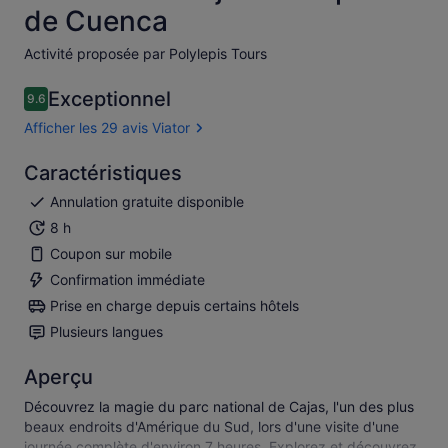
de Cuenca
Activité proposée par Polylepis Tours
Exceptionnel
9.6
9.6 sur 10
Afficher les 29 avis Viator
Caractéristiques
Annulation gratuite disponible
8 h
Coupon sur mobile
Confirmation immédiate
Prise en charge depuis certains hôtels
Plusieurs langues
Aperçu
Découvrez la magie du parc national de Cajas, l'un des plus
beaux endroits d'Amérique du Sud, lors d'une visite d'une
journée complète d'environ 7 heures. Explorez et découvrez