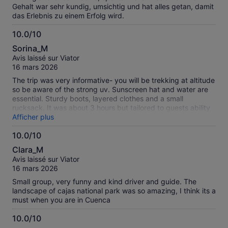
Gehalt war sehr kundig, umsichtig und hat alles getan, damit
das Erlebnis zu einem Erfolg wird.
10.0/10
10.0
Sorina_M
sur
Avis laissé sur Viator
10
16 mars 2026
The trip was very informative- you will be trekking at altitude
so be aware of the strong uv. Sunscreen hat and water are
essential. Sturdy boots, layered clothes and a small
rucksack. It was about 3 hours but tailored to guests ability
and desire. We visited 3 separate climates and altitudes the
Afficher plus
highest 4200m. The main trek at 3800m. We stopped for a
10.0/10
great lunch as part of the deal and then visited the lower
10.0
part of the valley. Diego our guide was excellent in every
Clara_M
aspect.
sur
Avis laissé sur Viator
10
16 mars 2026
Small group, very funny and kind driver and guide. The
landscape of cajas national park was so amazing, I think its a
must when you are in Cuenca
10.0/10