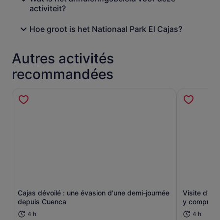
activiteit?
Hoe groot is het Nationaal Park El Cajas?
Autres activités
recommandées
Cajas dévoilé : une évasion d'une demi-journée
Visite d'un
S’ouvre dans un nouvel onglet.
depuis Cuenca
y compris 
4 h
4 h