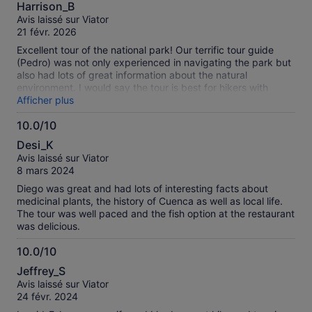
10.0
Harrison_B
sur
Avis laissé sur Viator
10
21 févr. 2026
Excellent tour of the national park! Our terrific tour guide
(Pedro) was not only experienced in navigating the park but
also had lots of great information about the natural
environment. I would say the tour is best for hikers with
medium level of fitness/experience - there are some steeper
Afficher plus
hills and rock scrambles but nothing unmanageable. The
10.0/10
lunch add-on is definitely worth it. A lot of good food at a
10.0
traditional Ecuadorian restaurant. The park itself is absolutely
Desi_K
stunning - towering mountains, chilly lakes, marshes, forests,
sur
Avis laissé sur Viator
and out of this world fauna. Truly unmissable if you’re
10
8 mars 2024
traveling in Ecuador.
Diego was great and had lots of interesting facts about
medicinal plants, the history of Cuenca as well as local life.
The tour was well paced and the fish option at the restaurant
was delicious.
10.0/10
10.0
Jeffrey_S
sur
Avis laissé sur Viator
10
24 févr. 2024