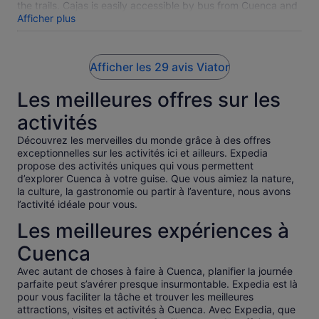
the trails. Cajas is easily accessible by bus from Cuenca and
there is no entrance fees, as for all national parks in Ecuador.
Afficher plus
The price of the tour was just too high to justify the expense
given our budget and personal interest considering going on
our own would have been way less expensive and that we
Afficher les 29 avis Viator
could have enjoyed the nature and trails even longer.
Les meilleures offres sur les
activités
Découvrez les merveilles du monde grâce à des offres
exceptionnelles sur les activités ici et ailleurs. Expedia
propose des activités uniques qui vous permettent
d’explorer Cuenca à votre guise. Que vous aimiez la nature,
la culture, la gastronomie ou partir à l’aventure, nous avons
l’activité idéale pour vous.
Les meilleures expériences à
Cuenca
Avec autant de choses à faire à Cuenca, planifier la journée
parfaite peut s’avérer presque insurmontable. Expedia est là
pour vous faciliter la tâche et trouver les meilleures
attractions, visites et activités à Cuenca. Avec Expedia, que