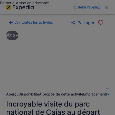
Passer à la section principale
Obtenir l’appli
Voir toutes les activités
Partager
Retour
à
13+
la
page
des
résultats
d’activités
Aperçu
Disponibilité
À propos de cette activité
Emplacement
FAQ
A
Incroyable visite du parc
national de Cajas au départ