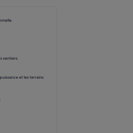
nnelle.
 sentiers.
issance et les terrains
l