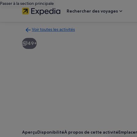
Passer à la section principale
Rechercher des voyages
Voir toutes les activités
Retour
à
49+
la
page
des
résultats
d’activités
Aperçu
Disponibilité
À propos de cette activité
Emplace