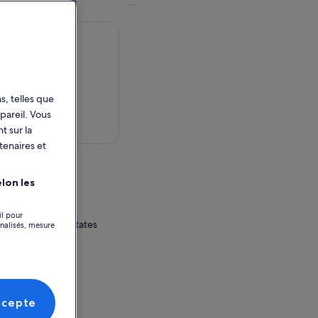
s, telles que
pareil. Vous
 dans la carte
t sur la
tenaires et
activité
lon les
nter
il pour
, Utah, United States
nnalisés, mesure
e
nter
treet
ccepte
h, United States