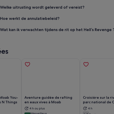
Welke uitrusting wordt geleverd of vereist?
Hoe werkt de annulatiebeleid?
Wat kan ik verwachten tijdens de rit op het Hell’s Revenge T
ées
 Moab You-
Aventure guidée de rafting
Croisière sur la ri
ns N Things
en eaux vives à Moab
parc national de
4 h ou plus
4 h
vre dans un nouvel onglet.
S’ouvre dans un nouvel onglet.
S’
Merveilleux