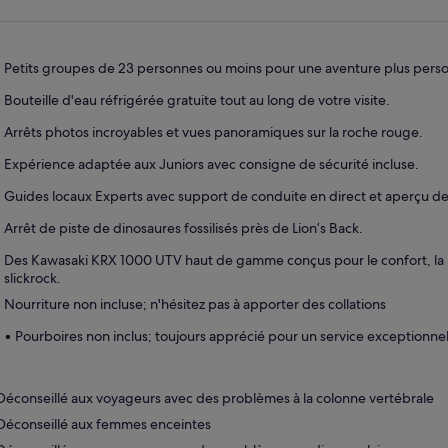
dans
un
nouvel
onglet.
Petits groupes de 23 personnes ou moins pour une aventure plus perso
Bouteille d'eau réfrigérée gratuite tout au long de votre visite.
Arrêts photos incroyables et vues panoramiques sur la roche rouge.
Expérience adaptée aux Juniors avec consigne de sécurité incluse.
Guides locaux Experts avec support de conduite en direct et aperçu des
Arrêt de piste de dinosaures fossilisés près de Lion’s Back.
Des Kawasaki KRX 1000 UTV haut de gamme conçus pour le confort, la pu
slickrock.
Nourriture non incluse; n'hésitez pas à apporter des collations
• Pourboires non inclus; toujours apprécié pour un service exceptionne
Déconseillé aux voyageurs avec des problèmes à la colonne vertébrale
Déconseillé aux femmes enceintes