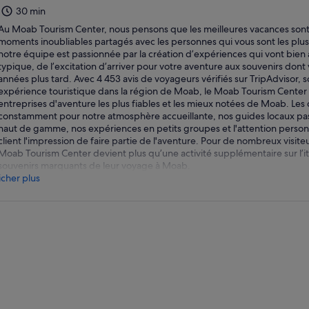
30 min
Au Moab Tourism Center, nous pensons que les meilleures vacances sont
moments inoubliables partagés avec les personnes qui vous sont les plus
notre équipe est passionnée par la création d’expériences qui vont bien 
typique, de l’excitation d’arriver pour votre aventure aux souvenirs dont
années plus tard. Avec 4 453 avis de voyageurs vérifiés sur TripAdvisor, s
expérience touristique dans la région de Moab, le Moab Tourism Center 
entreprises d'aventure les plus fiables et les mieux notées de Moab. Les 
constamment pour notre atmosphère accueillante, nos guides locaux pas
haut de gamme, nos expériences en petits groupes et l'attention perso
client l'impression de faire partie de l'aventure. Pour de nombreux visiteu
Moab Tourism Center devient plus qu’une activité supplémentaire sur l’itin
souvenirs marquants de leur voyage à Moab.
icher plus