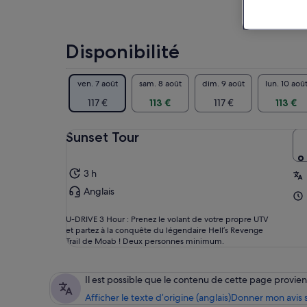
val
tou
Une
Disponibilité
Hel
Esc
des
ven. 7 août
sam. 8 août
dim. 9 août
lun. 10 aoû
et 
117 €
113 €
117 €
113 €
rou
de 
Sunset Tour
Ave
l'e
et 
3 h
rec
Anglais
ou 
ami
U-DRIVE 3 Hour : Prenez le volant de votre propre UTV
lon
et partez à la conquête du légendaire Hell’s Revenge
Trail de Moab ! Deux personnes minimum.
Il est possible que le contenu de cette page provi
Afficher le texte d’origine (anglais)
Donner mon avis s