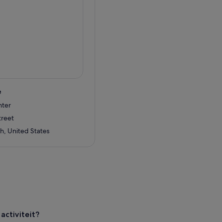
e
nter
treet
h, United States
ctiviteit?