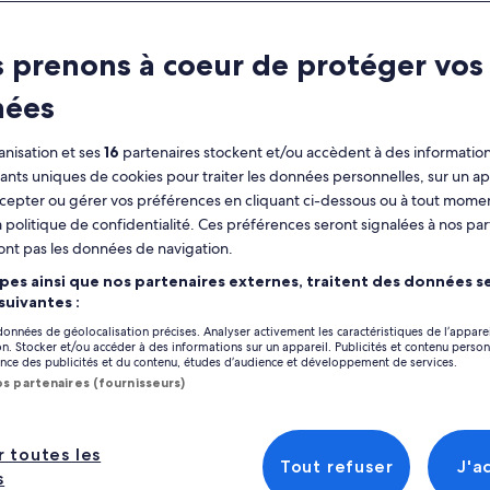
ractéristiques
 prenons à coeur de protéger vos
Annulation
3 h
nées
gratuite
disponible
nisation et ses
16
partenaires stockent et/ou accèdent à des information
Coupon sur
Confirmation
fiants uniques de cookies pour traiter les données personnelles, sur un ap
mobile
immédiate
Afficher
cepter ou gérer vos préférences en cliquant ci-dessous ou à tout momen
 politique de confidentialité. Ces préférences seront signalées à nos par
perçu
ont pas les données de navigation.
Emplacement de l’
parez-vous pour l’aventure ultime hors route
pes ainsi que nos partenaires externes, traitent des données se
Moab Tourism Ce
b sur Hell’s Revenge
 suivantes :
606 S Main St
re aventure commence par un rapide briefing
 données de géolocalisation précises. Analyser activement les caractéristiques de l’appare
sécurité avant de monter dans un puissant
84532-2926, Moab
tion. Stocker et/ou accéder à des informations sur un appareil. Publicités et contenu perso
icher plus
ce des publicités et du contenu, études d’audience et développement de services.
asaki Teryx® KRX4TM 1000, construit pour le
Point de rencontr
os partenaires (fournisseurs)
endaire terrain slickrock de Moab. Ces
Moab Tourism Ce
hines incroyables élèvent vraiment
xpérience avec une manipulation douce, la
606 South Main S
r toutes les
bilité et la confiance au volant. Les
Tout refuser
J'a
84532, Moab, Uta
ducteurs de 21 ans et plus avec un permis
s