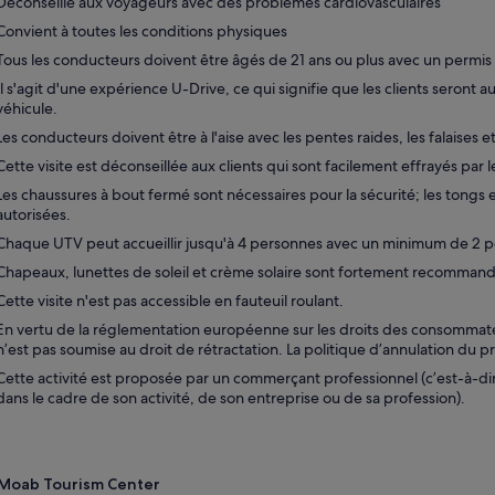
Déconseillé aux voyageurs avec des problèmes cardiovasculaires
Convient à toutes les conditions physiques
Tous les conducteurs doivent être âgés de 21 ans ou plus avec un permis
Il s'agit d'une expérience U-Drive, ce qui signifie que les clients seront a
véhicule.
Les conducteurs doivent être à l'aise avec les pentes raides, les falaises et
Cette visite est déconseillée aux clients qui sont facilement effrayés par 
Les chaussures à bout fermé sont nécessaires pour la sécurité; les tongs e
autorisées.
Chaque UTV peut accueillir jusqu'à 4 personnes avec un minimum de 2 p
Chapeaux, lunettes de soleil et crème solaire sont fortement recomman
Cette visite n'est pas accessible en fauteuil roulant.
En vertu de la réglementation européenne sur les droits des consommateur
n’est pas soumise au droit de rétractation. La politique d’annulation du pr
Cette activité est proposée par un commerçant professionnel (c’est-à-di
dans le cadre de son activité, de son entreprise ou de sa profession).
Moab Tourism Center