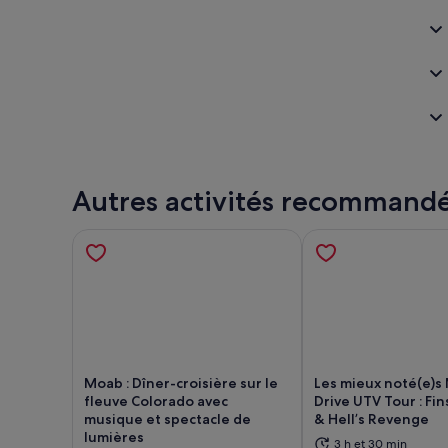
Autres activités recommand
Moab : Dîner-croisière sur le
Les mieux noté(e)s
fleuve Colorado avec
Drive UTV Tour : Fi
musique et spectacle de
& Hell’s Revenge
lumières
S’ouvre dans un nouvel onglet.
S’ou
3 h et 30 min