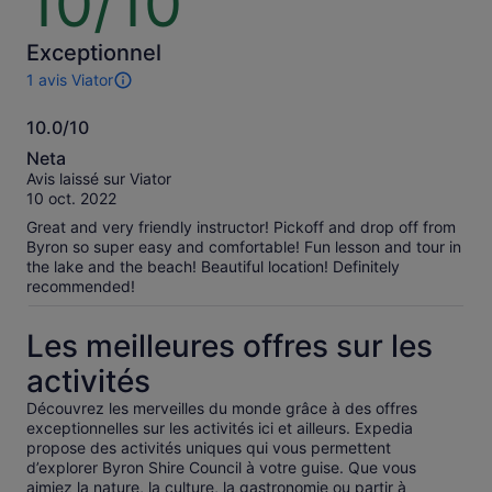
10/10
sur
prix
10
en
Exceptionnel
sélection
1 avis Viator
plusieurs
1 avis
voyageur
sur
10.0/10
cette
10.0
activité.
Neta
Plus
sur
Avis laissé sur Viator
d’informations
10
10 oct. 2022
sur
nos
Great and very friendly instructor! Pickoff and drop off from
avis
Byron so super easy and comfortable! Fun lesson and tour in
vérifiés
the lake and the beach! Beautiful location! Definitely
recommended!
Les meilleures offres sur les
activités
Découvrez les merveilles du monde grâce à des offres
exceptionnelles sur les activités ici et ailleurs. Expedia
propose des activités uniques qui vous permettent
d’explorer Byron Shire Council à votre guise. Que vous
aimiez la nature, la culture, la gastronomie ou partir à