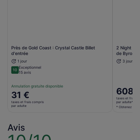
Près de Gold Coast : Crystal Castle Billet
2 Night Ra
S’ouvre dans un nouvel onglet.
d'entrée
de Byron B
1 jour
3 jours
Exceptionnel
10
10 sur 10
15 avis
Annulation gratuite disponible
Le
608 
Le
31 €
prix
prix
taxes et frais c
est
taxes et frais compris
par adulte*
est
par adulte
de 608 €.
* Obtenez un me
de 31 €.
par
par
adulte*
adulte
Avis
* Obtenez
un
10
meilleur