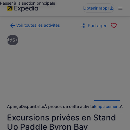
Passer à la section principale
Obtenir l’appli
Voir toutes les activités
Partager
Retour
à
5+
la
page
des
résultats
d’activités
Aperçu
Disponibilité
À propos de cette activité
Emplacement
Avis
Excursions privées en Stand
Up Paddle Byron Bay