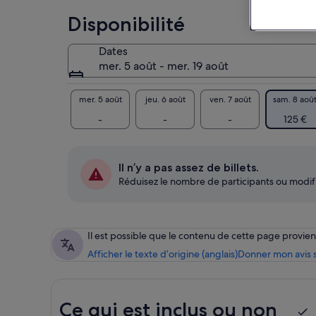
Pro
pri
Disponibilité
dan
Enf
Dates
jus
mer. 5 août - mer. 19 août
jou
jus)
mer. 5 août
jeu. 6 août
ven. 7 août
sam. 8 aoû
CE
-
-
-
125 €
L'
• -
• -
Il n’y a pas assez de billets.
• -
Réduisez le nombre de participants ou modifi
• -
• -
•
• D
Il est possible que le contenu de cette page provi
Afficher le texte d’origine (anglais)
Donner mon avis s
Ce qui est inclus ou non