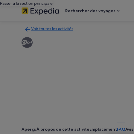
Passer à la section principale
Rechercher des voyages
Voir toutes les activités
Retour
à
6+
la
page
des
résultats
d’activités
Aperçu
À propos de cette activité
Emplacement
FAQ
Avis