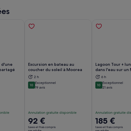
ées
 d'une
Excursion en bateau au
Lagoon Tour + lun
partagé
coucher du soleil à Moorea
dans l'eau sur un
2 h
6 h
vre dans un nouvel onglet.
S’ouvre dans un nouvel onglet.
S’
Exceptionnel
Exceptionnel
10
10
10 sur 10
10 sur 10
19 avis
21 avis
onible
Annulation gratuite disponible
Annulation gratuite di
Le
92 €
Le
185 €
prix
prix
taxes et frais compris
taxes et frais compris
par adulte
par adulte