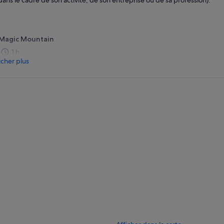
dans le cadre de son activité, de son entreprise ou de sa profession).
Magic Mountain
1 h
icher plus