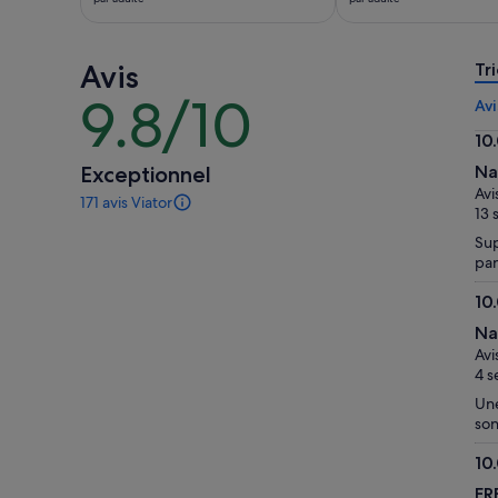
est
est
de 155 €.
de 113 €.
par
par
Avis
adulte
adulte
Tri
9.8/10
9.8
Avi
sur
10
10
10.
Exceptionnel
Na
sur
Avi
171 avis Viator
10
171 avis
13 
sur
Sup
cette
pan
activité.
Plus
10
d’informations
10.
sur
Na
sur
nos
Avi
10
avis
4 s
vérifiés
Une
son
10
10.
FR