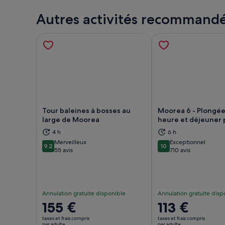
Autres activités recommand
Tour baleines à bosses au
Moorea 6 - Plongée
large de Moorea
heure et déjeuner 
4 h
6 h
S’ouvre dans un nouvel onglet.
S’ou
Merveilleux
Exceptionnel
9.2
10
9.2 sur 10
10 sur 10
55 avis
710 avis
Annulation gratuite disponible
Annulation gratuite disp
Le
155 €
Le
113 €
prix
prix
taxes et frais compris
taxes et frais compris
par adulte
par adulte