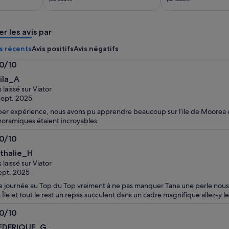
est
est
de 92 €.
de 185 €.
par
par
er les avis par
adulte
adulte
s récents
Avis positifs
Avis négatifs
.0/10
0
ila_A
s laissé sur Viator
sept. 2025
er expérience, nous avons pu apprendre beaucoup sur l’ile de Moorea et 
oramiques étaient incroyables
.0/10
0
thalie_H
s laissé sur Viator
ept. 2025
 journée au Top du Top vraiment à ne pas manquer Tana une perle nous 
 Île et tout le rest un repas succulent dans un cadre magnifique allez-y 
.0/10
0
EDERIQUE_G