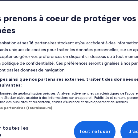
ractéristiques
 prenons à coeur de protéger vos
Annulation
7 h
nées
gratuite
disponible
nisation et ses
16
partenaires stockent et/ou accèdent à des information
Coupon sur
Confirmation
fiants uniques de cookies pour traiter les données personnelles, sur un ap
mobile
immédiate
Afficher
cepter ou gérer vos préférences en cliquant ci-dessous ou à tout momen
Prise en charge
Plusieurs langues
 politique de confidentialité. Ces préférences seront signalées à nos par
depuis certains
ont pas les données de navigation.
hôtels
Emplacement de l’
pes ainsi que nos partenaires externes, traitent des données se
Paopao
perçu
 suivantes :
Paopao, French Po
 données de géolocalisation précises. Analyser activement les caractéristiques de l’appare
ez passer la journée avec moi, habitant de
tion. Stocker et/ou accéder à des informations sur un appareil. Publicités et contenu perso
Point de rencontr
ce des publicités et du contenu, études d’audience et développement de services.
rea, afin que je puisse vous montrer les
Toatea Lookout
os partenaires (fournisseurs)
lleurs sites de l'île.
Moorea-Maiao, Fr
 montagnes, les cascades, la plage privée et
icher plus
 autres merveilles de Moorea, c'est ce qui vous
r toutes les
end avec Enjoy Moorea !
Tout refuser
J'a
s