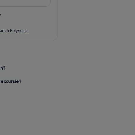
e
ench Polynesia
en?
excursie?