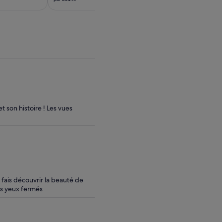
est
plusieurs adultes
par
de 100 €.
adulte*
par
* Obtenez
adulte
un
meilleur
prix
en
sélectionnant
plusieurs
adultes
son histoire ! Les vues
fais découvrir la beauté de
les yeux fermés