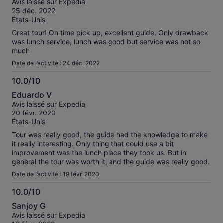
Avis laissé sur Expedia
10
25 déc. 2022
États-Unis
Great tour! On time pick up, excellent guide. Only drawback
was lunch service, lunch was good but service was not so
much
Date de l’activité : 24 déc. 2022
10.0/10
10.0
Eduardo V
sur
Avis laissé sur Expedia
10
20 févr. 2020
États-Unis
Tour was really good, the guide had the knowledge to make
it really interesting. Only thing that could use a bit
improvement was the lunch place they took us. But in
general the tour was worth it, and the guide was really good.
Date de l’activité : 19 févr. 2020
10.0/10
10.0
Sanjoy G
sur
Avis laissé sur Expedia
10