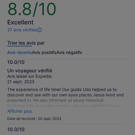
un
8.8/10
8.8
meilleur
sur
prix
10
en
Excellent
sélection
37 avis vérifiés
plusieurs
37 avis
voyageur
sur
Trier les avis par
cette
activité.
Avis récents
Avis positifs
Avis négatifs
Plus
d’informations
10.0/10
sur
10.0
nos
Un voyageur vérifié
sur
avis
Avis laissé sur Expedia
10
vérifiés
21 sept. 2023
The experience of life time! Our guide Udo helped us to
discover and see with our own eyes places Jesus lived and
preached in. He also informed us about historical
backgrounds of ancient events. Udo also watched for our
group carefully and helped in eventual complications.
Afficher plus
Date de l’activité : 20 sept. 2023
10.0/10