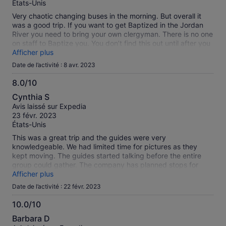
États-Unis
Very chaotic changing buses in the morning. But overall it
was a good trip. If you want to get Baptized in the Jordan
River you need to bring your own clergyman. There is no one
on staff to Baptize you. You don’t find this out until after you
have paid and dressed.
Afficher plus
Date de l’activité : 8 avr. 2023
8.0/10
8.0
Cynthia S
sur
Avis laissé sur Expedia
10
23 févr. 2023
États-Unis
This was a great trip and the guides were very
knowledgeable. We had limited time for pictures as they
kept moving. The guides started talking before the entire
group could gather. The company has planned stops for
lunch and you only have the one option which was pricey.
Afficher plus
Date de l’activité : 22 févr. 2023
10.0/10
10.0
Barbara D
sur