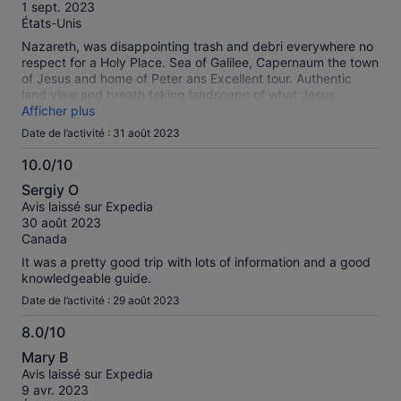
10
1 sept. 2023
États-Unis
Nazareth, was disappointing trash and debri everywhere no
respect for a Holy Place. Sea of Galilee, Capernaum the town
of Jesus and home of Peter ans Excellent tour. Authentic
land view and breath taking landscape of what Jesus
actually saw. Here history transcends time. Great Experience
Afficher plus
to pause and thank our God in Heaven.
Date de l’activité : 31 août 2023
10.0/10
10.0
Sergiy O
sur
Avis laissé sur Expedia
10
30 août 2023
Canada
It was a pretty good trip with lots of information and a good
knowledgeable guide.
Date de l’activité : 29 août 2023
8.0/10
8.0
Mary B
sur
Avis laissé sur Expedia
10
9 avr. 2023