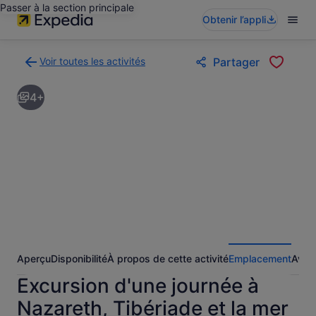
Passer à la section principale
Obtenir l’appli
Voir toutes les activités
Partager
Retour
à
4+
la
page
des
résultats
d’activités
Aperçu
Disponibilité
À propos de cette activité
Emplacement
Avis
Excursion d'une journée à
Nazareth, Tibériade et la mer