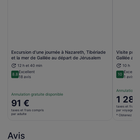
Excursion d'une journée à Nazareth, Tibériade
Visite priv
S’ouvre dans un nouvel onglet.
et la mer de Galilée au départ de Jérusalem
Galilée au 
12 h et 40 min
10 h
Excellent
Exceptio
8.8
10
8.8 sur 10
10 sur 10
18 avis
1 avis
Annulation gr
Annulation gratuite disponible
Le
1 280
Le
91 €
prix
prix
taxes et frais c
est
taxes et frais compris
par voyageur*
est
par adulte
de 1 280 
* Obtenez un me
de 91 €.
par
par
voyageur
adulte
Avis
* Obtenez