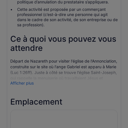
politique d’annulation du prestataire s’appliquera.
Cette activité est proposée par un commerçant
professionnel (c’est-à-dire une personne qui agit
dans le cadre de son activité, de son entreprise ou de
sa profession).
Ce à quoi vous pouvez vous
attendre
Départ de Nazareth pour visiter l'église de l'Annonciation,
construite sur le site où l'ange Gabriel est apparu à Marie
(Luc 1:26ff). Juste à côté se trouve l'église Saint-Joseph,
qui rappelle la menuiserie où travaillaient Jésus et
Afficher plus
Joseph. L'église orthodoxe grecque de Saint-Gabriel et le
puits attenant figurent parmi les autres sites d'intérêt.
A la périphérie de Nazareth, offrant une vue
Emplacement
panoramique sur la vallée de Jezreel, se trouve le Mont
des Précipitations où « ils le conduisirent au sommet de
la colline… pour le jeter en bas » (Luc 4,28-30).
Cana, site du premier prodige accompli par Jésus, la