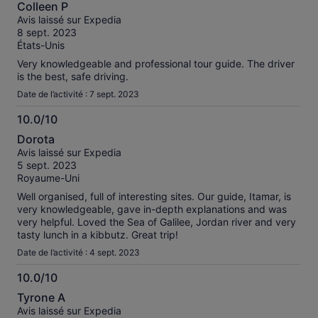
10.0
Colleen P
sur
Avis laissé sur Expedia
10
8 sept. 2023
États-Unis
Very knowledgeable and professional tour guide. The driver
is the best, safe driving.
Date de l’activité : 7 sept. 2023
10.0/10
10.0
Dorota
sur
Avis laissé sur Expedia
10
5 sept. 2023
Royaume-Uni
Well organised, full of interesting sites. Our guide, Itamar, is
very knowledgeable, gave in-depth explanations and was
very helpful. Loved the Sea of Galilee, Jordan river and very
tasty lunch in a kibbutz. Great trip!
Date de l’activité : 4 sept. 2023
10.0/10
10.0
Tyrone A
sur
Avis laissé sur Expedia