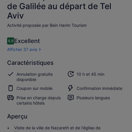
de Galilée au départ de Tel
Aviv
Activité proposée par Bein Harim Tourism
Avis
Excellent
8,8
8,8 sur 10
voyageurs
Afficher 37 avis
Excellent
Caractéristiques
8.8
8.8 sur 10
Afficher
Annulation gratuite
10 h et 45 min
les
disponible
37 avis
Coupon sur mobile
Confirmation immédiate
Prise en charge depuis
Plusieurs langues
certains hôtels
Aperçu
Visite de la ville de Nazareth et de l'église de