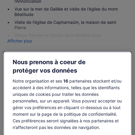
l'Annonciation
Vue sur la mer de Galilée et visite de l'église du mont
Béatitude
Visite de l'église de Capharnaüm, la maison de saint
Pierre
Visitez Tabgha et l'église de la Multiplication
Afficher plus
Nous prenons à coeur de
Disponibilité
protéger vos données
Modifier les dates
Notre organisation et ses
16
partenaires stockent et/ou
Modifier
accèdent à des informations, telles que les identifiants
les
dim. 9 août
lun. 10 août
mar. 11 août
mer. 12 août
jeu. 
dates
uniques de cookies pour traiter les données
-
82 €
-
-
personnelles, sur un appareil. Vous pouvez accepter ou
gérer vos préférences en cliquant ci-dessous ou à tout
Il est possible que le contenu de cette page
moment sur la page de la politique de confidentialité.
provienne d’une traduction automatique.
Le
82 €
Ces préférences seront signalées à nos partenaires et
Afficher le texte d’origine (anglais)
Voir les billets
prix
n’affecteront pas les données de navigation.
taxes et frais compris
S’ouvre
Donner mon avis sur cette traduction
est
par adulte
dans