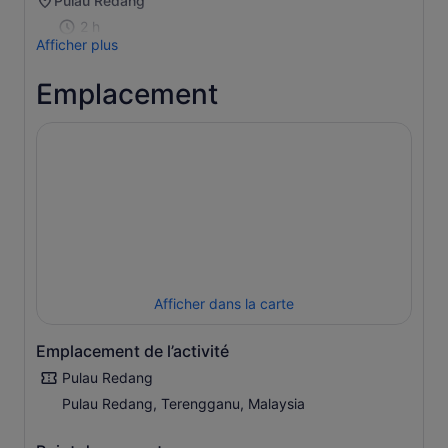
Pulau Redang
prix
2 h
en
Afficher plus
sélectionnant
plus
Emplacement
de
2 adultes
Afficher dans la carte
Emplacement de l’activité
Pulau Redang
Pulau Redang, Terengganu, Malaysia