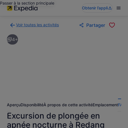
Passer à la section principale
Obtenir l’appli
Voir toutes les activités
Partager
Retour
à
4+
la
page
des
résultats
d’activités
Aperçu
Disponibilité
À propos de cette activité
Emplacement
FAQ
Excursion de plongée en
apnée nocturne à Redang