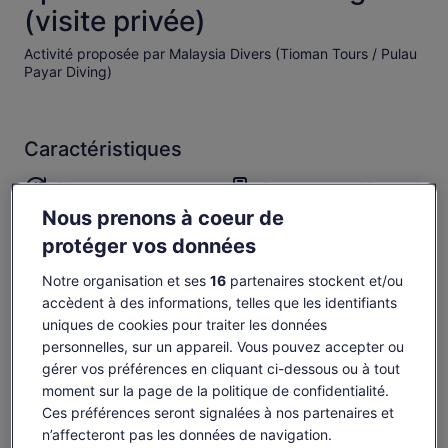
(visite privée)
Activité proposée par Malaysia Divers (Tioman Tours / Pulau
Payar Diving)
Caractéristiques
2 h
Coupon sur mobile
Nous prenons à coeur de
Confirmation immédiate
Prise en charge depuis
certains hôtels
protéger vos données
Aperçu
Notre organisation et ses
16
partenaires stockent et/ou
accèdent à des informations, telles que les identifiants
En tant que parc marin désigné, l'île de Redang offre un
uniques de cookies pour traiter les données
avantage unique aux plongeurs et aux plongeurs. Le statut
personnelles, sur un appareil. Vous pouvez accepter ou
de protection garantit que l'écosystème marin reste intact et
gérer vos préférences en cliquant ci-dessous ou à tout
prospère avec diverses espèces de poissons, coraux et
moment sur la page de la politique de confidentialité.
Afficher plus
autres créatures sous-marines fascinantes.
Ces préférences seront signalées à nos partenaires et
Pendant la nuit, les choses changent et les majestueuses
n’affecteront pas les données de navigation.