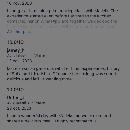
10
vérifiés
16 nov. 2023
I had great time taking the cooking class with Mariela. The
experience started even before I arrived to the kitchen. I
contacted her on WhatsApp and together we decided the
time of day for the class, as well as tailoring the the three
course menu to my preference. I got to learn a nice
Afficher plus
technique to slice an onion and loved the roasted vegetables
10.0/10
salad. In addition of being a patient mentor, Mariela is an
10.0
interesting person to talk to. Let her tell you about her vast
jamey_h
experience as a cook, hotel manager, real estate person and
sur
Avis laissé sur Viator
her travles round the world. On the down side, we ended up
10
13 nov. 2023
with dishes to big for a single serving. That's the
disadvantage of being a solo traveller. Also, the whole
Mariela was so generous with her time, experiences, history
activity starting at the grocery store and ending at the
of Sofia and friendship. Of course the cooking was superb,
dinner table took more time then I expected. Started at
delicious and left us wanting more.
4:00pm and said goodbye at about 9:30 pm.
10.0/10
10.0
Robin_J
sur
Avis laissé sur Viator
10
28 oct. 2023
I had a wonderful day with Mariela and we cooked and
shared a delicious meal ! I highly recommend :)