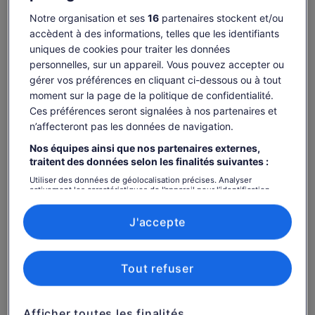
permet et si c'est un jour ouvrable, vous pourrez visiter un
Notre organisation et ses
16
partenaires stockent et/ou
Afficher plus
marché local, choisir des ingrédients exotiques et apprendre
accèdent à des informations, telles que les identifiants
à cuisiner 3 plats typiques bulgares.
uniques de cookies pour traiter les données
personnelles, sur un appareil. Vous pouvez accepter ou
Disponibilité
gérer vos préférences en cliquant ci-dessous ou à tout
moment sur la page de la politique de confidentialité.
Dates
Ces préférences seront signalées à nos partenaires et
jeu. 6 août – jeu. 20 août
n’affecteront pas les données de navigation.
Nos équipes ainsi que nos partenaires externes,
Voyageurs
traitent des données selon les finalités suivantes :
1 adulte
Utiliser des données de géolocalisation précises. Analyser
activement les caractéristiques de l’appareil pour l’identification.
jeu. 6 août
ven. 7 août
sam. 8 août
dim. 9 août
lun. 10 août
Stocker et/ou accéder à des informations sur un appareil. Publicités
et contenu personnalisés, mesure de performance des publicités
-
-
115 €
115 €
115 €
et du contenu, études d’audience et développement de services.
J'accepte
Liste de nos partenaires (fournisseurs)
Il est possible que le contenu de cette page
provienne d’une traduction automatique.
Le
115 €
Tout refuser
Afficher le texte d’origine (anglais)
Voir les billets
prix
taxes et frais compris
S’ouvre
Donner mon avis sur cette traduction
est
par adulte
dans
de 115 €.
un
Afficher toutes les finalités