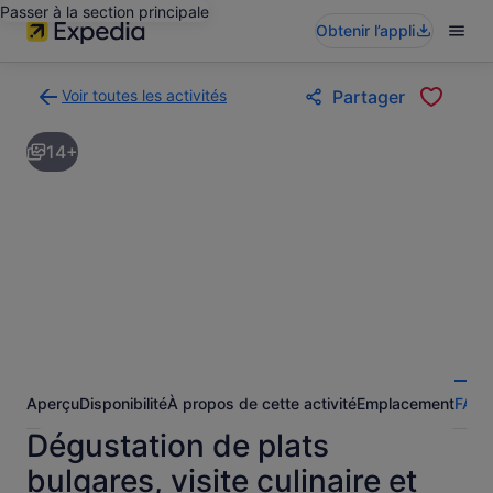
Passer à la section principale
Obtenir l’appli
Voir toutes les activités
Partager
Retour
à
14+
la
page
des
résultats
d’activités
Aperçu
Disponibilité
À propos de cette activité
Emplacement
FAQ
A
Dégustation de plats
bulgares, visite culinaire et