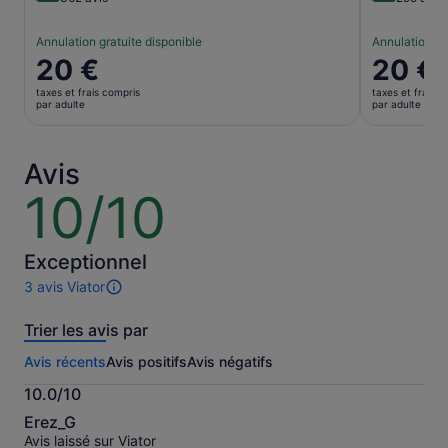
Annulation gratuite disponible
Annulation gr
Le
20 €
Le
20 €
prix
prix
taxes et frais compris
taxes et frais c
est
est
par adulte
par adulte
de 20 €.
de 20 €.
par
par
adulte
adulte
Avis
10/10
10
sur
10
Exceptionnel
3 avis Viator
3 avis
sur
Trier les avis par
cette
activité.
Avis récents
Avis positifs
Avis négatifs
Plus
d’informations
10.0/10
sur
10.0
nos
Erez_G
sur
avis
Avis laissé sur Viator