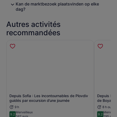
Kan de marktbezoek plaatsvinden op elke
dag?
Autres activités
recommandées
Depuis Sofia : Les incontournables de Plovdiv
Depuis Sofi
S’ouvre dans un nouvel onglet.
guidés par excursion d’une journée
de Boyana 
9 h
8 h ou plu
Merveilleux
Merveill
9.2
9.2
9.2 sur 10
9.2 sur 10
362 avis
295 avis