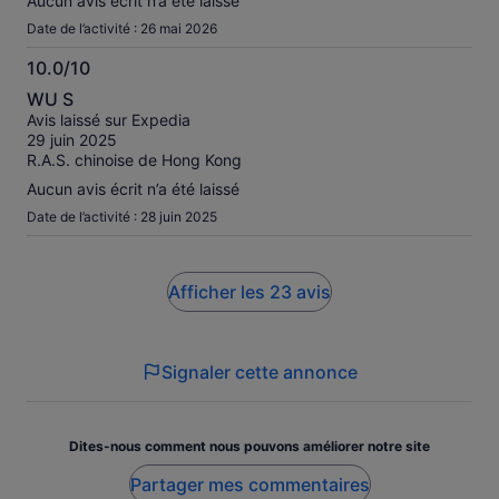
Aucun avis écrit n’a été laissé
Date de l’activité : 26 mai 2026
10.0/10
10.0
WU S
sur
Avis laissé sur Expedia
10
29 juin 2025
R.A.S. chinoise de Hong Kong
Aucun avis écrit n’a été laissé
Date de l’activité : 28 juin 2025
Afficher les 23 avis
Signaler cette annonce
Dites-nous comment nous pouvons améliorer notre site
Partager mes commentaires