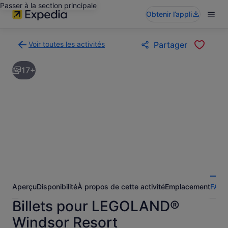
Passer à la section principale
Obtenir l’appli
Voir toutes les activités
Partager
Retour
à
17+
la
page
des
résultats
d’activités
Aperçu
Disponibilité
À propos de cette activité
Emplacement
FAQ
A
Billets pour LEGOLAND®
Windsor Resort