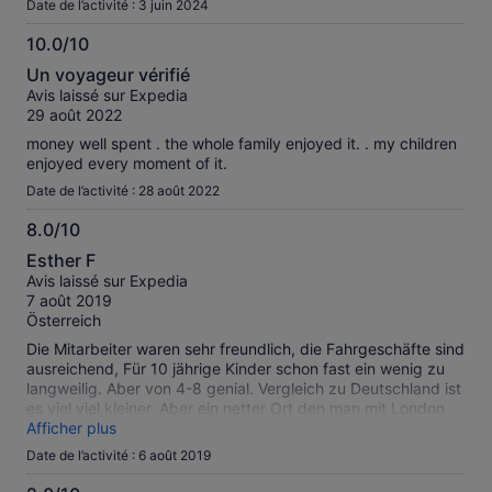
Date de l’activité : 3 juin 2024
10.0/10
10.0
Un voyageur vérifié
sur
Avis laissé sur Expedia
10
29 août 2022
money well spent . the whole family enjoyed it. . my children
enjoyed every moment of it.
Date de l’activité : 28 août 2022
8.0/10
8.0
Esther F
sur
Avis laissé sur Expedia
10
7 août 2019
Österreich
Die Mitarbeiter waren sehr freundlich, die Fahrgeschäfte sind
ausreichend, Für 10 jährige Kinder schon fast ein wenig zu
langweilig. Aber von 4-8 genial. Vergleich zu Deutschland ist
es viel viel kleiner. Aber ein netter Ort den man mit London
Sightseeing gut verbinden kann. Windsor ist super schön
Afficher plus
und das hinkommen ist auch "fast" perfekt
Date de l’activité : 6 août 2019