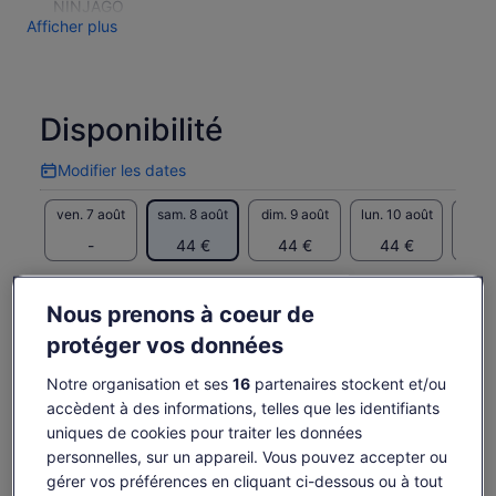
NINJAGO
Afficher plus
Disponibilité
Modifier les dates
Modifier
les
ven. 7 août
sam. 8 août
dim. 9 août
lun. 10 août
mar. 
dates
-
44 €
44 €
44 €
4
Il est possible que le contenu de cette page
provienne d’une traduction automatique.
Nous prenons à coeur de
Le
44 €
Afficher le texte d’origine (anglais)
Voir les billets
prix
protéger vos données
taxes et frais compris
S’ouvre
Donner mon avis sur cette traduction
est
par voyageur
dans
de 44 €.
Notre organisation et ses
16
partenaires stockent et/ou
un
par
accèdent à des informations, telles que les identifiants
nouvel
Ce qui est inclus ou non
voyageur
onglet.
uniques de cookies pour traiter les données
personnelles, sur un appareil. Vous pouvez accepter ou
Entrée à LEGOLAND Windsor complexe touristique
gérer vos préférences en cliquant ci-dessous ou à tout