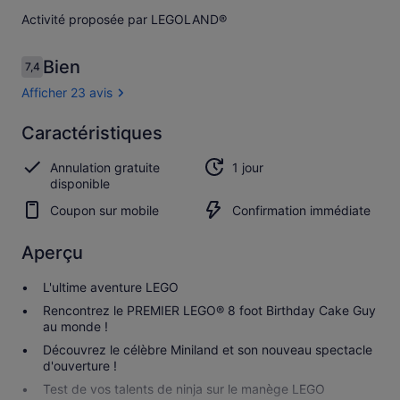
Activité proposée par LEGOLAND®
Avis
Bien
7,4
7,4 sur 10
voyageurs
Afficher 23 avis
Bien
Caractéristiques
7.4
7.4 sur 10
Afficher
Annulation gratuite
1 jour
les
disponible
23 avis
Coupon sur mobile
Confirmation immédiate
Aperçu
L'ultime aventure LEGO
Rencontrez le PREMIER LEGO® 8 foot Birthday Cake Guy
au monde !
Découvrez le célèbre Miniland et son nouveau spectacle
d'ouverture !
Test de vos talents de ninja sur le manège LEGO