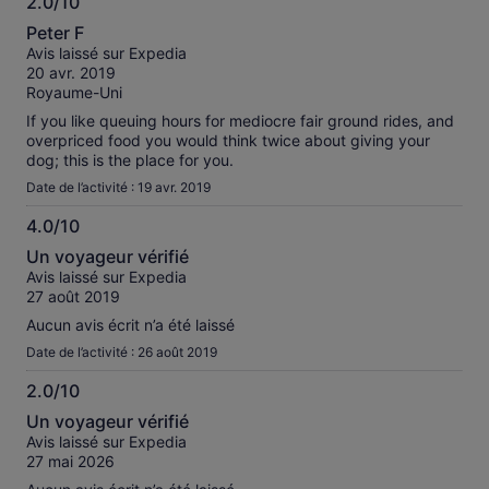
2.0/10
2.0
Peter F
sur
Avis laissé sur Expedia
10
20 avr. 2019
Royaume-Uni
If you like queuing hours for mediocre fair ground rides, and
overpriced food you would think twice about giving your
dog; this is the place for you.
Date de l’activité : 19 avr. 2019
4.0/10
4.0
Un voyageur vérifié
sur
Avis laissé sur Expedia
10
27 août 2019
Aucun avis écrit n’a été laissé
Date de l’activité : 26 août 2019
2.0/10
2.0
Un voyageur vérifié
sur
Avis laissé sur Expedia
10
27 mai 2026