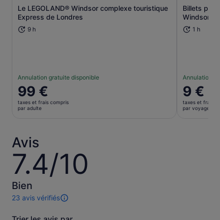
Le LEGOLAND® Windsor complexe touristique
Billets pou
S’ouvre dans un nouvel onglet.
Express de Londres
Windsor
9 h
1 h
Annulation gratuite disponible
Annulation gr
Le
99 €
Le
9 €
prix
prix
taxes et frais compris
taxes et frais c
est
est
par adulte
par voyageur
de 99 €.
de 9 €.
par
par
adulte
voyageur
Avis
7.4/10
7.4
sur
10
Bien
23 avis vérifiés
23 avis
sur
Trier les avis par
cette