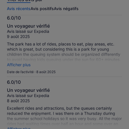
activité.
Avis récents
Avis positifs
Avis négatifs
Plus
d’informations
6.0/10
sur
6.0
nos
Un voyageur vérifié
sur
avis
Avis laissé sur Expedia
10
vérifiés
9 août 2025
The park has a lot of rides, places to eat, play areas, etc.
which is great, but considering this is a park for young
children the queuing system should be organized differently
to avoid having kids queuing under the sun for 60+ minutes.
We only managed to see half of the park in one day.
Afficher plus
Date de l’activité : 8 août 2025
6.0/10
6.0
Un voyageur vérifié
sur
Avis laissé sur Expedia
10
8 août 2025
Excellent rides and attractions, but the queues certainly
reduced the enjoyment. I was there on a Thursday during
the summer school holidays so it was very busy. All the major
rides had waiting times over half an hour and some over an
hour. The lego 'miniland' which displays a vast array of lego
Afficher plus