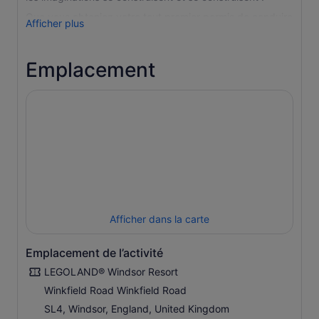
Que vous obteniez votre tout premier permis de conduire
Afficher plus
au volant d'une voiture LEGO à l'école de conduite
LEGO® City, que vous chevauchiez un dragon dans un
château médiéval ou que vous découvriez une ville sous-
Emplacement
marine perdue dans votre propre sous-marin, avec plus
de 55 manèges, spectacles et attractions, LEGOLAND
Windsor complexe touristique a quelque chose à offrir à
toute la famille.
Depuis 30 ans, LEGOLAND® Windsor complexe
touristique est l'endroit où les enfants (et les enfants de
cœur) laissent libre cours à leur imagination et où le jeu
occupe une place centrale.
Il est temps de faire la fête ! Rejoignez-nous pour une
fête de 30 ans remplie de gâteaux, de spectacles en
Afficher dans la carte
direct, de jeux LEGO et de surprises nostalgiques à
chaque coin de rue !
Emplacement de l’activité
LEGOLAND® Windsor Resort
Winkfield Road Winkfield Road
SL4, Windsor, England, United Kingdom