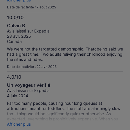
constructions is very impressive and well worth visiting. So,
Date de l’activité : 7 août 2025
overall a good park but really spoilt by the lengthy waits for
attractions.
10.0/10
10.0
Calvin B
sur
Avis laissé sur Expedia
10
23 avr. 2025
Canada
We were not the targetted demographic. Thatcbeing said we
had a great time. Two adults reliving their childhood enjoying
the sites and rides.
Date de l’activité : 22 avr. 2025
4.0/10
4.0
Un voyageur vérifié
sur
Avis laissé sur Expedia
10
4 juin 2024
Far too many people, causing hour long queues at
attractions meant for toddlers. The staff are alarmingly slow
too - thing would be significantly quicker otherwise. As
expected, everything is prohibitively expensive. When you
get on the rides they are good and enjoyable though. If you
Afficher plus
can find a very quiet day I suggest going then.