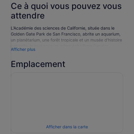
Ce à quoi vous pouvez vous
attendre
L'Académie des sciences de Californie, située dans le
Golden Gate Park de San Francisco, abrite un aquarium,
un planétarium, une forêt tropicale et un musée d'histoire
naturelle, le tout sous un même toit ! Dans l'un des
Afficher plus
musées les plus écologiques du monde, les visiteurs
peuvent découvrir des expériences captivantes,
Emplacement
notamment près de 60 000 animaux vivants, et de
nouvelles expositions sont ajoutées chaque année.
Les expositions comprennent
Aquarium Steinhart
- Cet aquarium plus que centenaire
abrite près de 60 000 animaux vivants, représentant
plus de 1 000 espèces uniques.
Osher Rainforest
- Mêlez-vous aux oiseaux et aux
papillons qui volent librement à l'intérieur d'un dôme de
verre rempli d'une forêt tropicale luxuriante de quatre
étages.
Afficher dans la carte
Planétarium Morrison
- Assistez à un spectacle