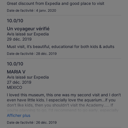
Great discount from Expedia and good place to visit
Date de l’activité : 4 janv. 2020
10.0/10
10.0
Un voyageur vérifié
sur
Avis laissé sur Expedia
10
29 déc. 2019
Must visit, it’s beautiful, educational for both kids & adults
Date de l’activité : 28 déc. 2019
10.0/10
10.0
MARIA V
sur
Avis laissé sur Expedia
10
27 déc. 2019
MEXICO
I loved this museum, this one was my second visit and I don't
even have little kids. I especially love the aquarium...if you
don't like kids, then you shouldn't visit the Academy..... If
you're planning to go, I'd recommend to go early, especially
during the holidays, the place was packed. we arrived
Afficher plus
10:00am and we could find a parking space close to the
Date de l’activité : 26 déc. 2019
entrance.