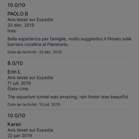
10.0/10
10.0
PAOLO B
sur
Avis laissé sur Expedia
10
23 déc. 2019
Italy
Bella esperienza per famiglie, molto suggestivo il filmato sulla
barriera corallina al Planetario.
Date de l’activité : 22 déc. 2019
8.0/10
8.0
Erin L
sur
Avis laissé sur Expedia
10
11 juil. 2019
États-Unis
The aquarium tunnel was amazing, rain forest was beautiful
Date de l’activité : 10 juil. 2019
10.0/10
10.0
Karen
sur
Avis laissé sur Expedia
10
22 juin 2019