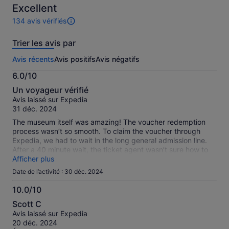
Excellent
de
44 €
134 avis vérifiés
134 avis
par
sur
adulte
Trier les avis par
cette
activité.
Avis récents
Avis positifs
Avis négatifs
Plus
d’informations
6.0/10
sur
6.0
nos
Un voyageur vérifié
sur
avis
Avis laissé sur Expedia
10
vérifiés
31 déc. 2024
The museum itself was amazing! The voucher redemption
process wasn’t so smooth. To claim the voucher through
Expedia, we had to wait in the long general admission line.
After a 40 minute wait, the ticket agent wasn’t sure how to
process the redemption code and had to call a manager.
Afficher plus
From there, I had to send an email with the voucher codes to
Date de l’activité : 30 déc. 2024
an email address provided by the ticket agent in order for
the ticket agent to print our tickets into the museum. I’m total
10.0/10
it took us nearly a hour to get in, and would have been faster
10.0
Scott C
had we purchased our tickets directly through the museum’s
sur
Avis laissé sur Expedia
website. It wouldn’tbe great to see this admission process
10
20 déc. 2024
more streamlined if purchasing through Expedia.