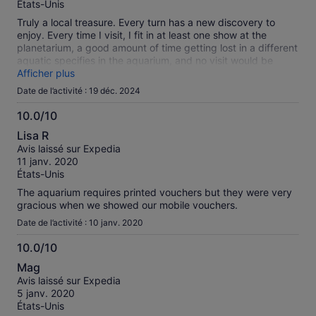
États-Unis
Truly a local treasure. Every turn has a new discovery to
enjoy. Every time I visit, I fit in at least one show at the
planetarium, a good amount of time getting lost in a different
aquatic specifies in the aquarium, and no visit would be
complete without visiting the one original wing of the old
Afficher plus
Academy, The Africa Wing. The dioramas are gorgeous, but
Date de l’activité : 19 déc. 2024
stay for the penguins- they are everything.
10.0/10
10.0
Lisa R
sur
Avis laissé sur Expedia
10
11 janv. 2020
États-Unis
The aquarium requires printed vouchers but they were very
gracious when we showed our mobile vouchers.
Date de l’activité : 10 janv. 2020
10.0/10
10.0
Mag
sur
Avis laissé sur Expedia
10
5 janv. 2020
États-Unis