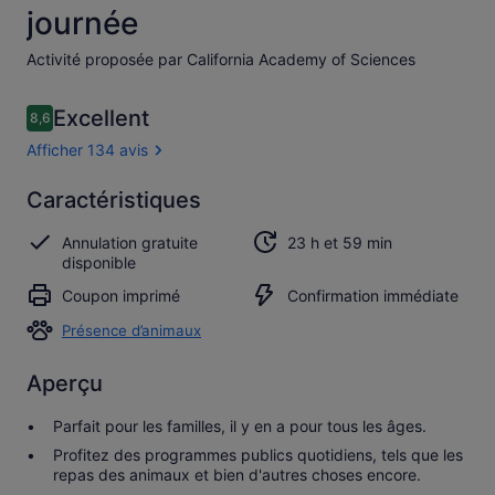
journée
Activité proposée par California Academy of Sciences
Avis
Excellent
8,6
8,6 sur 10
voyageurs
Afficher 134 avis
Excellent
Caractéristiques
8.6
8.6 sur 10
Afficher
Annulation gratuite
23 h et 59 min
les
disponible
134 avis
Coupon imprimé
Confirmation immédiate
Présence d’animaux
Aperçu
Parfait pour les familles, il y en a pour tous les âges.
Profitez des programmes publics quotidiens, tels que les
repas des animaux et bien d'autres choses encore.