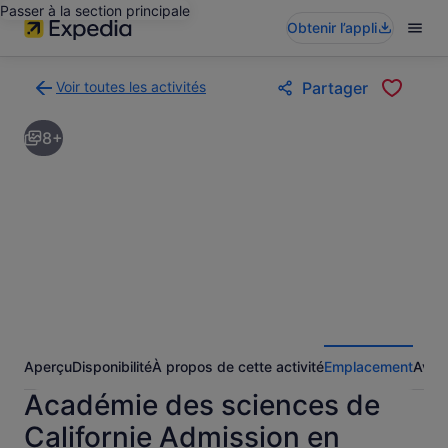
Passer à la section principale
Obtenir l’appli
Voir toutes les activités
Partager
Retour
à
8+
la
page
des
résultats
d’activités
Aperçu
Disponibilité
À propos de cette activité
Emplacement
Avis
Académie des sciences de
Californie Admission en