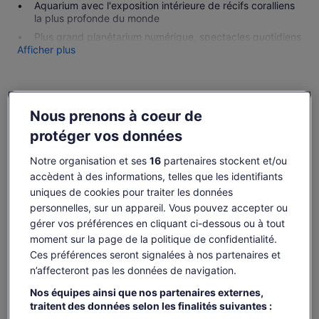
Aquarium avec l'exposition intérieure de récifs coralliens
la plus profonde du monde
Plus grand planétarium numérique, spectacles quotidiens
Afficher plus
Disponibilité
Nous prenons à coeur de
protéger vos données
Modifier les dates
Modifier
Notre organisation et ses
16
partenaires stockent et/ou
les
ven. 7 août
sam. 8 août
dim. 9 août
lun. 10 août
mar. 
dates
accèdent à des informations, telles que les identifiants
48 €
48 €
48 €
48 €
4
uniques de cookies pour traiter les données
personnelles, sur un appareil. Vous pouvez accepter ou
Il est possible que le contenu de cette page
gérer vos préférences en cliquant ci-dessous ou à tout
provienne d’une traduction automatique.
Le
43 €
moment sur la page de la politique de confidentialité.
Afficher le texte d’origine (anglais)
Voir les billets
prix
Ces préférences seront signalées à nos partenaires et
taxes et frais compris
S’ouvre
Donner mon avis sur cette traduction
est
par adulte
n’affecteront pas les données de navigation.
dans
de 43 €.
un
Ce qui est inclus ou non
par
Nos équipes ainsi que nos partenaires externes,
nouvel
traitent des données selon les finalités suivantes :
adulte
onglet.