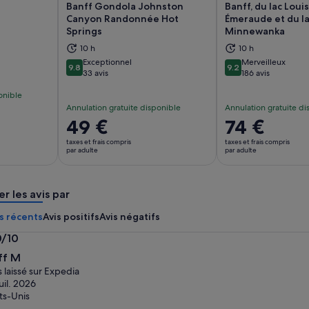
Banff Gondola Johnston
Banff, du lac Louis
Canyon Randonnée Hot
Émeraude et du l
Springs
Minnewanka
vre dans un nouvel onglet.
S’ouvre dans un nouvel onglet.
S’
10 h
10 h
Exceptionnel
Merveilleux
9.8
9.2
9.8 sur 10
9.2 sur 10
33 avis
186 avis
onible
Annulation gratuite disponible
Annulation gratuite di
Le
49 €
Le
74 €
prix
prix
taxes et frais compris
taxes et frais compris
est
est
par adulte
par adulte
de 49 €.
de 74 €.
par
par
er les avis par
adulte
adulte
s récents
Avis positifs
Avis négatifs
0/10
0
ff M
s laissé sur Expedia
juil. 2026
ts-Unis