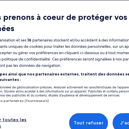
ractéristiques
 prenons à coeur de protéger vos
2 h
Coupon sur
nées
mobile
Confirmation
nisation et ses
16
partenaires stockent et/ou accèdent à des information
immédiate
fiants uniques de cookies pour traiter les données personnelles, sur un ap
Afficher
cepter ou gérer vos préférences en cliquant ci-dessous ou à tout momen
perçu
 politique de confidentialité. Ces préférences seront signalées à nos par
ont pas les données de navigation.
Profitez d'un trajet en gondole jusqu'au
Emplacement de l’
sommet du mont Sulphur.
pes ainsi que nos partenaires externes, traitent des données se
Banff Gondola
Profitez d'une vue à 360 degrés depuis la
 suivantes :
Improvement Distr
terrasse d'observation sur le toit.
 données de géolocalisation précises. Analyser activement les caractéristiques de l’appare
Banff, Alberta, C
tion. Stocker et/ou accéder à des informations sur un appareil. Publicités et contenu perso
Promenade à Sanson's Peak et à Sulphur
ce des publicités et du contenu, études d’audience et développement de services.
Mountain Cosmic Ray Station
Point de rencontr
os partenaires (fournisseurs)
Renseignez-vous sur la région au centre
The Banff Gondola 
d'interprétation Above Banff.
Sulphur Mountain 
icher plus
Avenue
r toutes les
Tout refuser
J'a
100 Mountain Av
s