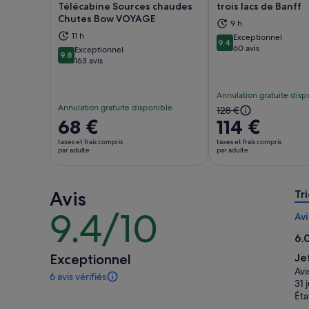
Télécabine Sources chaudes
trois lacs de Banff
Chutes Bow VOYAGE
9 h
S’ouvre dans un nouvel onglet.
S’ou
11 h
Exceptionnel
9.4
9.4 sur 10
60 avis
Exceptionnel
9.8
9.8 sur 10
163 avis
Annulation gratuite disp
Annulation gratuite disponible
Le
128 €
Le
68 €
114 €
prix
prix
précédent
taxes et frais compris
taxes et frais compris
est
par adulte
par adulte
était
de 68 €.
de
par
128 €
Avis
adulte
Tri
et
9.4/10
le
9.4
Avi
prix
sur
6.
actuel
10
6.
est
Exceptionnel
Je
sur
de
Avi
6 avis vérifiés
10
6 avis
114 €
31 
sur
Éta
par
cette