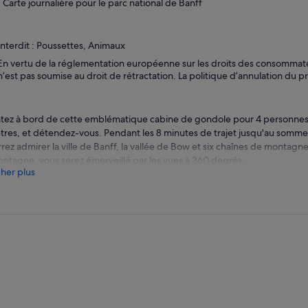
Carte journalière pour le parc national de Banff
Interdit : Poussettes, Animaux
En vertu de la réglementation européenne sur les droits des consommateur
n’est pas soumise au droit de rétractation. La politique d’annulation du pr
ez à bord de cette emblématique cabine de gondole pour 4 personnes
tres, et détendez-vous. Pendant les 8 minutes de trajet jusqu'au somme
rez admirer la ville de Banff, la vallée de Bow et six chaînes de montag
ontagne, vous serez émerveillé par les vues à 360 degrés.
cher plus
orez le centre d'interprétation interactif Above Banff pour en savoir plus
orateurs, la faune et la flore et la région.
e billet comprend le « Above Banff Theatre », qui vous permet de vous é
agneux et de traverser la vallée de Bow pour un voyage cinématographi
rations. En chemin, vous rencontrerez des alpinistes audacieux, des skie
es étonnantes de la faune et de la flore de montagne.
ieurs sentiers de randonnée pittoresques s'éloignent du complexe du s
laires est le sentier d'interprétation autoguidé de Sulphur Mountain B
 et à la Sulphur Mountain Cosmic Ray Station, un site historique national.