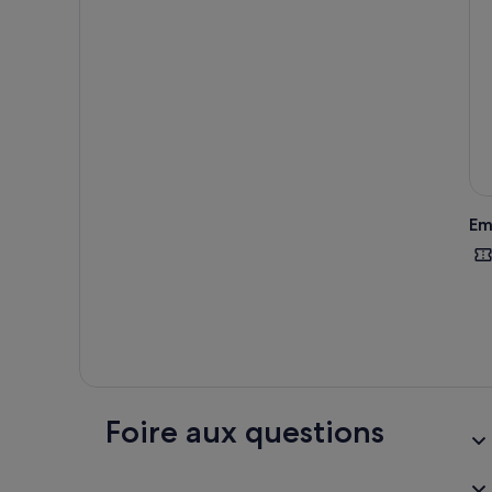
Pour
souh
buff
Aprè
Nigh
de l
Pous
Fest
L'he
Em
tran
bill
Foire aux questions