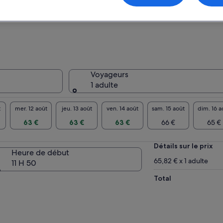
T1L 1B2, Banff, Al
Voyageurs
1 adulte
t
mer. 12 août
jeu. 13 août
ven. 14 août
sam. 15 août
dim. 16 a
63 €
63 €
63 €
66 €
65 €
Détails sur le prix
Heure de début
65,82 € x 1 adulte
11 H 50
Total