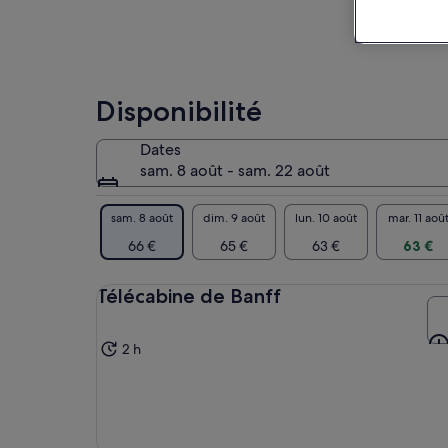
Disponibilité
Dates
sam. 8 août - sam. 22 août
sam. 8 août
dim. 9 août
lun. 10 août
mar. 11 aoû
66 €
65 €
63 €
63 €
Télécabine de Banff
2 h