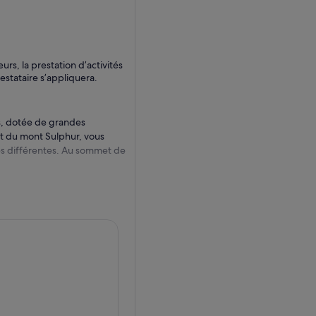
s, la prestation d’activités
estataire s’appliquera.
, dotée de grandes
t du mont Sulphur, vous
nes différentes. Au sommet de
 sur les premiers
lever au-dessus des pics
que qui traverse les
urs de haut vol et des
ommet. L'un des plus
oardwalk, qui mène à Sanson's