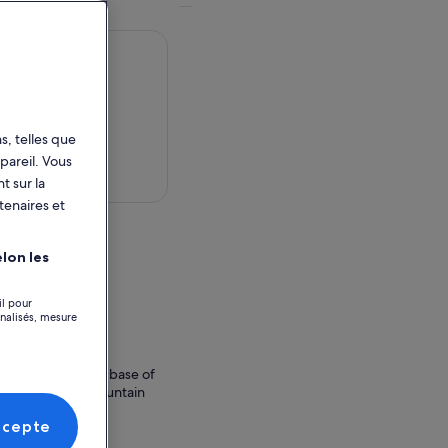
s, telles que
pareil. Vous
 dans la carte
t sur la
tenaires et
activité
lon les
ict No. 9
il pour
anada
nnalisés, mesure
e
is located at the base of
at the end of Mountain
ccepte
enue