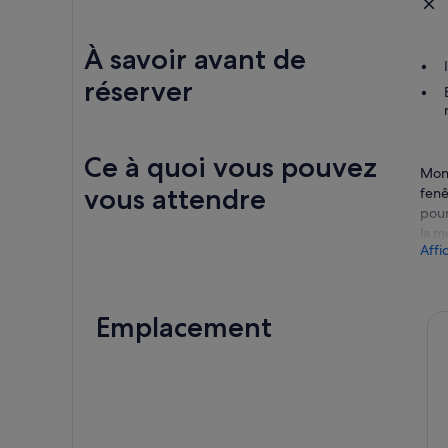
À savoir avant de
réserver
Ce à quoi vous pouvez
Mont
vous attendre
fenê
pour
la m
Affi
Expl
expl
Votr
Emplacement
mont
géné
imag
Plus
popu
Peak