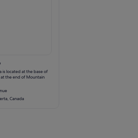
ain Coffee Co. Si vous
itchen, qui propose un
s), faites l'expérience du
 quatre stations immersives
- Rayons cosmiques,
 le Sunset Festival
e
trée est incluse dans votre
is located at the base of
at the end of Mountain
enue
berta, Canada