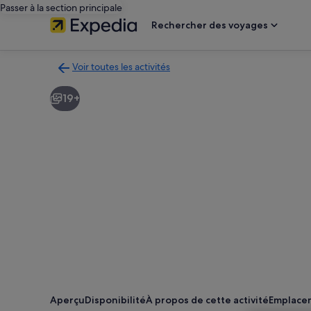
Passer à la section principale
Rechercher des voyages
Voir toutes les activités
Retour
à
19+
la
page
des
résultats
d’activités
Aperçu
Disponibilité
À propos de cette activité
Emplace