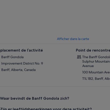
 prendre un verre ou un en-cas au sommet, rendez-vous au Castle Mount
aitez un repas complet, réservez au restaurant Northern Lights Alpine K
et, ou au Sky Bistro, qui sert une cuisine canadienne raffinée.
s le coucher du soleil pendant les mois d'hiver (de mi-novembre à fin mar
trise, qui rend hommage à la magie de ces montagnes sacrées. Explorez
umière, de son et de projections réparties dans le bâtiment du sommet 
sière de diamant, Alpenglow et Vagues givrées.
Afficher dans la carte
ival du crépuscule :
ure d'or atteint de nouveaux sommets. Du 27 juin au 1er septembre 2025,
placement de l’activité
Point de rencontr
sforme le mont Sulphur en la plus grande fête en plein air de Banff - l'en
Banff Gondola
The Banff Gondola 
et de gondole.
Sulphur Mountain 
Improvement District No. 9
Avenue
Banff, Alberta, Canada
100 Mountain Av
T1L 1B2, Banff, Al
Waar bevindt de Banff Gondola zich?
Zijn er leeftijdsbeperkingen voor deze activiteit?