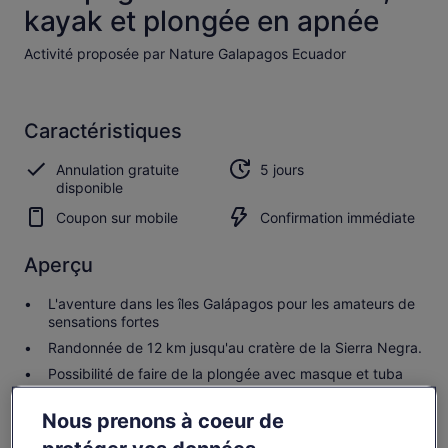
kayak et plongée en apnée
Activité proposée par Nature Galapagos Ecuador
Caractéristiques
Annulation gratuite
5 jours
disponible
Coupon sur mobile
Confirmation immédiate
Aperçu
L'aventure dans les îles Galápagos pour les amateurs de
sensations fortes
Randonnée de 12 km jusqu'au cratère de la Sierra Negra.
Possibilité de faire de la plongée avec masque et tuba
parmi des lions de mer sympathiques et des poissons
colorés.
Nous prenons à coeur de
Excursion en kayak pour observer les pingouins et les