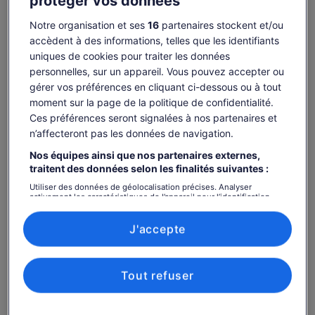
protéger vos données
iguanes sur Las Tintoreras
Afficher plus
Notre organisation et ses
16
partenaires stockent et/ou
accèdent à des informations, telles que les identifiants
uniques de cookies pour traiter les données
personnelles, sur un appareil. Vous pouvez accepter ou
Disponibilité
gérer vos préférences en cliquant ci-dessous ou à tout
moment sur la page de la politique de confidentialité.
Modifier les dates
Modifier
Ces préférences seront signalées à nos partenaires et
les
n’affecteront pas les données de navigation.
jeu. 6 août
ven. 7 août
sam. 8 août
dim. 9 août
lun. 
dates
Nos équipes ainsi que nos partenaires externes,
-
1 045 €
1 045 €
1 045 €
1 0
traitent des données selon les finalités suivantes :
Il est possible que le contenu de cette page
Utiliser des données de géolocalisation précises. Analyser
provienne d’une traduction automatique.
activement les caractéristiques de l’appareil pour l’identification.
Le
1 045 €
Stocker et/ou accéder à des informations sur un appareil. Publicités
Afficher le texte d’origine (anglais)
Voir les billets
prix
et contenu personnalisés, mesure de performance des publicités
taxes et frais compris
S’ouvre
Donner mon avis sur cette traduction
et du contenu, études d’audience et développement de services.
est
J'accepte
par voyageur
dans
Liste de nos partenaires (fournisseurs)
de 1 045 €.
un
Ce qui est inclus ou non
par
nouvel
voyageur
onglet.
Tout refuser
5 jours visite guidée de l'île Isabela et de l'île Santa
Cruz