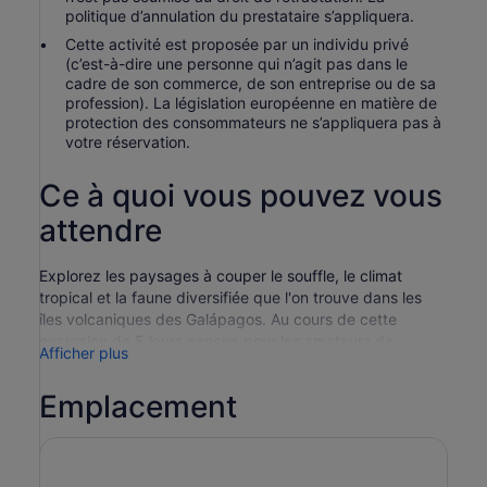
politique d’annulation du prestataire s’appliquera.
Cette activité est proposée par un individu privé
(c’est-à-dire une personne qui n’agit pas dans le
cadre de son commerce, de son entreprise ou de sa
profession). La législation européenne en matière de
protection des consommateurs ne s’appliquera pas à
votre réservation.
Ce à quoi vous pouvez vous
attendre
Explorez les paysages à couper le souffle, le climat
tropical et la faune diversifiée que l'on trouve dans les
îles volcaniques des Galápagos. Au cours de cette
excursion de 5 jours conçue pour les amateurs de
Afficher plus
sensations fortes, embarquez pour des aventures de
randonnée, de vélo et de plongée avec tuba sur deux
Emplacement
des îles de la province.
Jour 1 : Arrivée et transfert vers l'île d'Isabela
Un guide
vous conduit à l'île de Santa Cruz. Embarquez à bord
d'un bateau à grande vitesse pour vous rendre à Isabela.