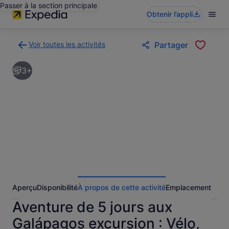
Passer à la section principale
Obtenir l’appli
Voir toutes les activités
Partager
Retour
à
3+
la
page
des
résultats
d’activités
Aperçu
Disponibilité
À propos de cette activité
Emplacement
Aventure de 5 jours aux
Galápagos excursion : Vélo,