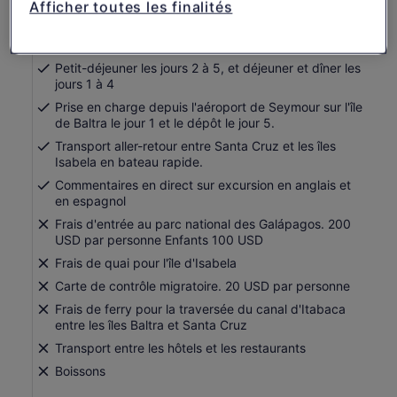
Afficher toutes les finalités
Hébergement en hôtel pour 4 nuits
Tous les équipements de plongée avec tuba, de
kayak et de vélo, ainsi que le matériel de sécurité.
Petit-déjeuner les jours 2 à 5, et déjeuner et dîner les
jours 1 à 4
Prise en charge depuis l'aéroport de Seymour sur l'île
de Baltra le jour 1 et le dépôt le jour 5.
Transport aller-retour entre Santa Cruz et les îles
Isabela en bateau rapide.
Commentaires en direct sur excursion en anglais et
en espagnol
Frais d'entrée au parc national des Galápagos. 200
USD par personne Enfants 100 USD
Frais de quai pour l'île d'Isabela
Carte de contrôle migratoire. 20 USD par personne
Frais de ferry pour la traversée du canal d'Itabaca
entre les îles Baltra et Santa Cruz
Transport entre les hôtels et les restaurants
Boissons