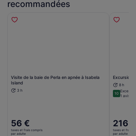
recommandées
Jour 5 : Départ
Faites un dernier arrêt aux anciennes
chambres magmatiques souterraines des Twin Craters
avant de retourner à l'aéroport.
Visite de la baie de Perla en apnée à Isabela
Excursion à
S’ouvre dans un nouvel onglet.
Island
8 h
3 h
Exceptio
10
10 sur 10
1 avis
Le
56 €
Le
216 €
prix
prix
taxes et frais compris
taxes et frais c
est
est
par adulte
par adulte