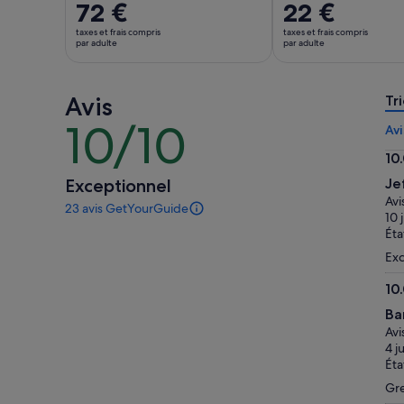
Le
72 €
Le
22 €
prix
prix
taxes et frais compris
taxes et frais compris
est
est
par adulte
par adulte
de 72 €.
de 22 €.
par
par
Avis
adulte
adulte
Tri
10/10
10
Avi
sur
10
10
10.
Exceptionnel
Je
sur
Avi
23 avis GetYourGuide
10
23 avis
10 
sur
Éta
cette
Exc
activité.
Plus
10
d’informations
10.
sur
Ba
sur
nos
Avi
10
avis
4 j
vérifiés
Éta
Gre