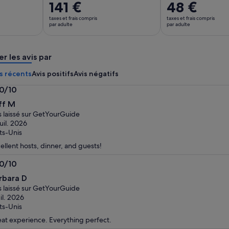
Le
141 €
48 €
prix
prix
précédent
taxes et frais compris
taxes et frais compris
est
par adulte
par adulte
était
de 141 €.
de
par
76 €
er les avis par
adulte
et
le
s récents
Avis positifs
Avis négatifs
prix
.0/10
actuel
0
est
ff M
de
s laissé sur GetYourGuide
48 €
juil. 2026
ts-Unis
par
adulte
ellent hosts, dinner, and guests!
.0/10
0
rbara D
s laissé sur GetYourGuide
uil. 2026
ts-Unis
at experience. Everything perfect.