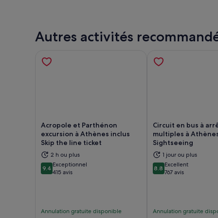
Autres activités recommand
Acropole et Parthénon
Circuit en bus à arr
excursion à Athènes inclus
multiples à Athènes
Skip the line ticket
Sightseeing
S’ouvre dans un nouvel onglet.
S’ou
2 h ou plus
1 jour ou plus
Exceptionnel
Excellent
9.4
8.8
9.4 sur 10
8.8 sur 10
415 avis
767 avis
Annulation gratuite disponible
Annulation gratuite disp