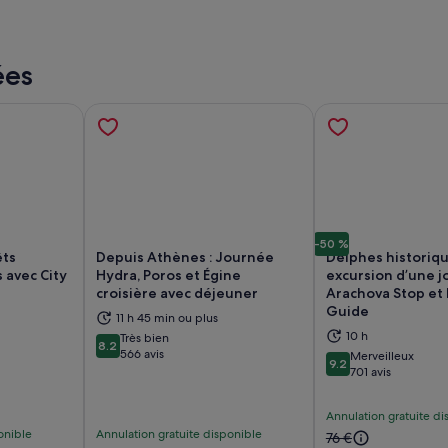
ées
-50 %
êts
Depuis Athènes : Journée
Delphes historiq
 avec City
Hydra, Poros et Égine
excursion d’une j
croisière avec déjeuner
Arachova Stop et 
Guide
vre dans un nouvel onglet.
S’ouvre dans un nouvel onglet.
S’
11 h 45 min ou plus
10 h
Très bien
8.2
8.2 sur 10
566 avis
Merveilleux
9.2
9.2 sur 10
701 avis
Annulation gratuite di
onible
Annulation gratuite disponible
Le
76 €