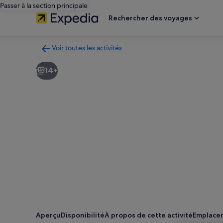
Passer à la section principale
Rechercher des voyages
Voir toutes les activités
Retour
à
14+
la
page
des
résultats
d’activités
Aperçu
Disponibilité
À propos de cette activité
Emplace