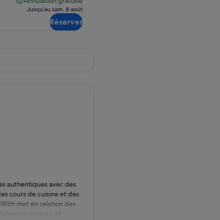
Annulation gratuite
Annulation
de 84,50 €.
Jusqu’au sam. 8 août
gratuite
Réserver
es authentiques avec des
des cours de cuisine et des
tWith met en relation des
culinaires uniques et