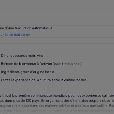
enne d’une traduction automatique.
S’ouvre
ur cette traduction
dans
un
nouvel
onglet.
Dîner et accords mets-vins
Boisson de bienvenue à l'arrivée (ouzo traditionnel)
Ingrédients grecs d'origine locale
Faites l'expérience de la culture et de la cuisine locales
ith est la première communauté mondiale pour les expériences culinair
ux, dans plus de 130 pays. En organisant des dîners, des soupers clubs, 
tes gastronomiques dans des maisons privées et des lieux particuliers, Ea
s locaux triés sur le volet et des voyageurs à la recherche d'expériences 