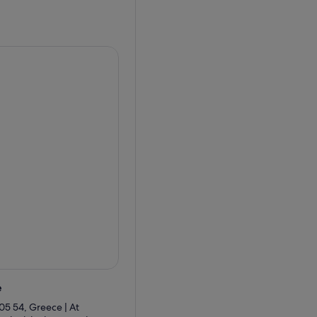
t en apprenant la cuisine
c vous et vous offrir
xpérience est à ne pas
e
105 54, Greece | At