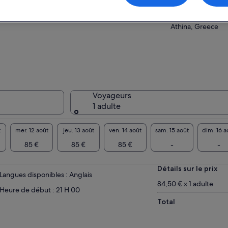
Street. Please mak
floor of the buildi
Athina, Greece
Voyageurs
1 adulte
t
mer. 12 août
jeu. 13 août
ven. 14 août
sam. 15 août
dim. 16 a
85 €
85 €
85 €
-
-
Détails sur le prix
Langues disponibles : Anglais
84,50 € x 1 adulte
Heure de début : 21 H 00
Total