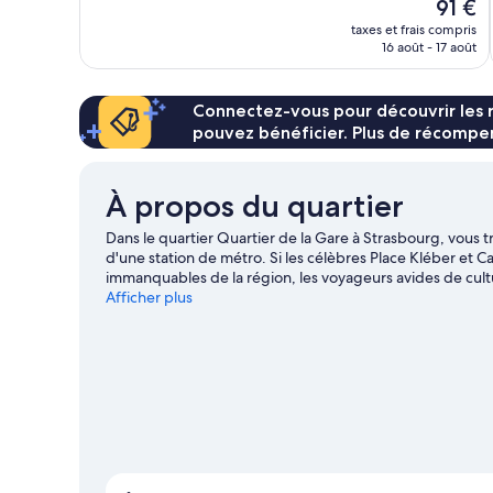
Le
91 €
428 avis
nouvea
taxes et frais compris
prix
16 août - 17 août
est
de
91 €
Connectez-vous pour découvrir les 
pouvez bénéficier. Plus de récompen
À propos du quartier
Dans le quartier Quartier de la Gare à Strasbourg, vous 
d'une station de métro. Si les célèbres Place Kléber et
immanquables de la région, les voyageurs avides de cult
également à ajouter Marché de Noël de Strasbourg et Pala
Afficher plus
voyage sur Strasbourg