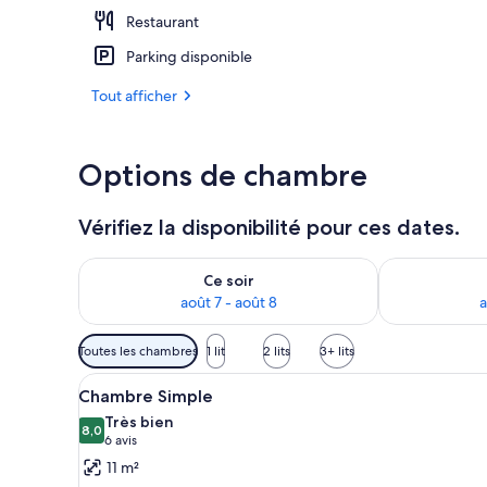
Restaurant
Petit déjeune
Parking disponible
Tout afficher
Options de chambre
Vérifiez la disponibilité pour ces dates.
Vérifier la disponibilité pour ce soir août 7 - août 8
Vérifier la di
Ce soir
août 7 - août 8
a
Filtres
Toutes les chambres
1 lit
2 lits
3+ lits
disponibles
Afficher
Literie de qualité supérieure, 
pour
7
Chambre Simple
toutes
les
Très bien
les
8,0
chambres
8,0 sur 10
(6 avis)
6 avis
photos
11 m²
pour