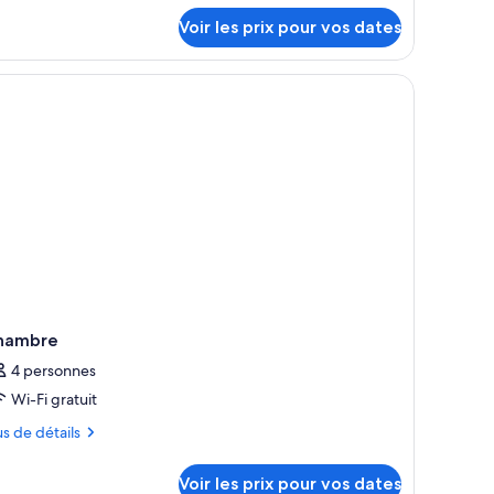
tails
Voir les prix pour vos dates
r
pe
ambre
ambre
mille
hambre
4 personnes
Wi-Fi gratuit
us
us de détails
tails
Voir les prix pour vos dates
r