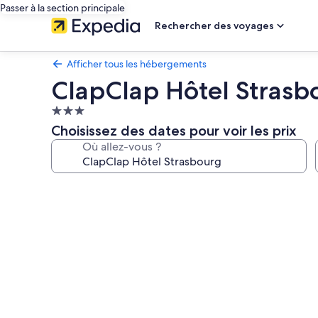
Passer à la section principale
Rechercher des voyages
Afficher tous les hébergements
ClapClap Hôtel Strasb
Hébergement
3.0 étoiles
Choisissez des dates pour voir les prix
Où allez-vous ?
Galerie
photos
de
l’hébergement
ClapClap
Hôtel
Strasbourg