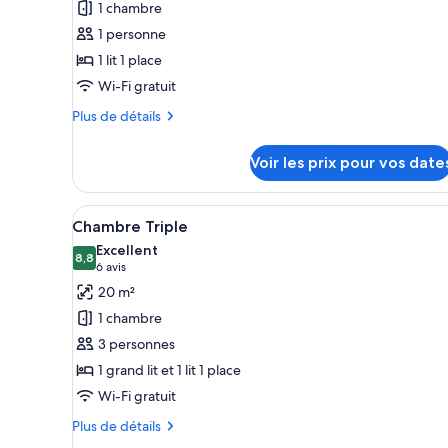
1 chambre
ce
1 personne
type
1 lit 1 place
de
Wi-Fi gratuit
chambre :
Chambre
Plus
Plus de détails
Simple
de
détails
Voir les prix pour vos date
sur
le
type
Afficher
Une chambre d’hôtel avec un gra
10
de
Chambre Triple
toutes
chambre
Excellent
Chambre
les
8,8
8,8 sur 10
(6 avis)
6 avis
Simple
photos
20 m²
pour
1 chambre
ce
3 personnes
type
1 grand lit et 1 lit 1 place
de
Wi-Fi gratuit
chambre :
Chambre
Plus
Plus de détails
Triple
de