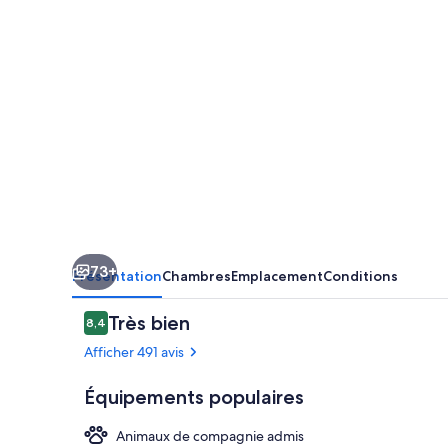
73+
Présentation
Chambres
Emplacement
Conditions
Avis
Très bien
8,4
8,4 sur 10
voyageurs
Afficher 491 avis
Équipements populaires
Animaux de compagnie admis