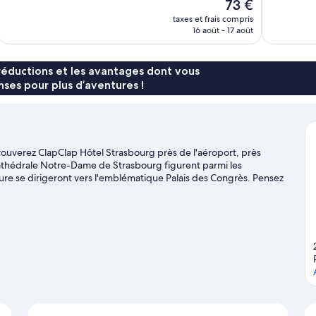
Le
73 €
1 005 avis
387 avis
u
nouveau
taxes et frais compris
prix
16 août - 17 août
est
de
73 €
réductions et les avantages dont vous
ses pour plus d’aventures !
trouverez ClapClap Hôtel Strasbourg près de l'aéroport, près
 Cathédrale Notre-Dame de Strasbourg figurent parmi les
ure se dirigeront vers l'emblématique Palais des Congrès. Pensez
is Rohan à votre liste de choses à voir.
Consultez notre guide de