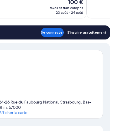
Le
100 €
Très
nouveau
bien,
taxes et frais compris
prix
486 avis
23 août - 24 août
est
de
100 €
Se connecter
S’inscrire gratuitement
24-26 Rue du Faubourg National, Strasbourg, Bas-
Rhin, 67000
Afficher la carte
Carte