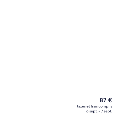
Literie de qualité supérieure, coffres
Le
87 €
prix
taxes et frais compris
actuel
6 sept. - 7 sept.
Salle de réunion
est
de
87 €.