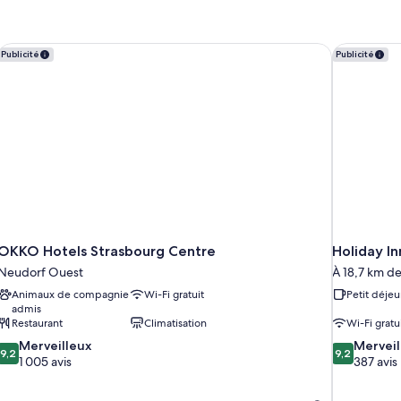
OKKO Hotels Strasbourg Centre
Holiday In
Publicité
Publicité
OKKO Hotels Strasbourg Centre
Holiday I
Neudorf Ouest
À 18,7 km de
Animaux de compagnie
Wi-Fi gratuit
Petit déjeu
admis
Restaurant
Climatisation
Wi-Fi gratu
9.2
9.2
Merveilleux
Merveil
9,2
9,2
sur
sur
1 005 avis
387 avis
10,
10,
Merveilleux,
Merveilleux,