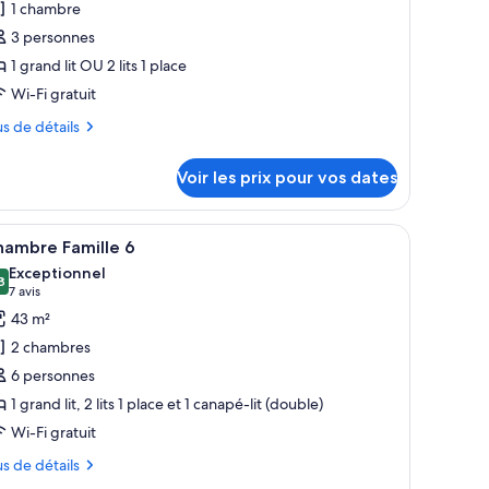
1 chambre
e
3 personnes
ype
1 grand lit OU 2 lits 1 place
e
Wi-Fi gratuit
hambre :
hambre
us
us de détails
ouble
tails
upérieure
Voir les prix pour vos dates
r
pe
 un canapé, deux fauteuils, une petite table, un miroir et un téléviseur fixé
fficher
Une chambre moderne avec un lit, un bureau, 
7
hambre Famille 6
outes
ambre
Exceptionnel
ambre
s
8
,8 sur 10
(7 avis)
7 avis
uble
hotos
43 m²
périeure
our
2 chambres
e
6 personnes
ype
1 grand lit, 2 lits 1 place et 1 canapé-lit (double)
e
Wi-Fi gratuit
hambre :
hambre
us
us de détails
amille