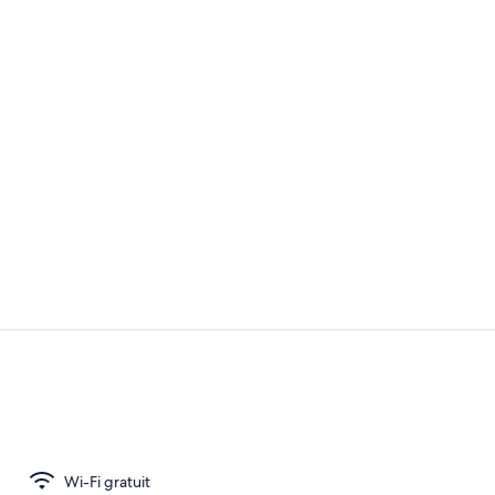
Snack-bar
Site d’intérêt
Wi-Fi gratuit