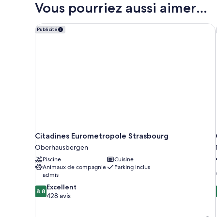
Vous pourriez aussi aimer…
de
chambre
Chambre
Citadines Eurometropole Strasbourg
Publicité
Citadines Eurometropole Strasbourg
Oberhausbergen
Piscine
Cuisine
Animaux de compagnie
Parking inclus
admis
8.8
Excellent
8,8
sur
428 avis
10,
Excellent,