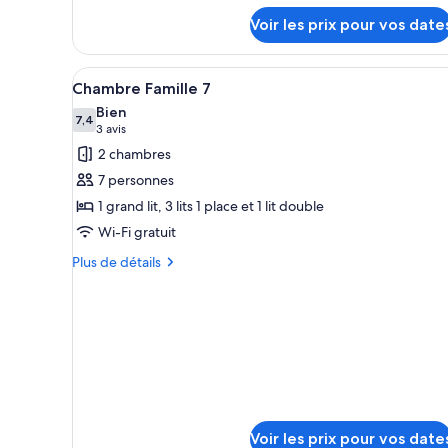
détails
Voir les prix pour vos date
sur
le
type
Afficher
Un salon moderne avec un canap
8
de
Chambre Famille 7
toutes
chambre
Bien
Chambre
les
7,4
7,4 sur 10
(3 avis)
3 avis
Triple
photos
2 chambres
pour
7 personnes
ce
1 grand lit, 3 lits 1 place et 1 lit double
type
Wi-Fi gratuit
de
chambre :
Plus
Plus de détails
de
Chambre
détails
Famille
sur
7
le
type
de
chambre
Chambre
Famille
Voir les prix pour vos date
7