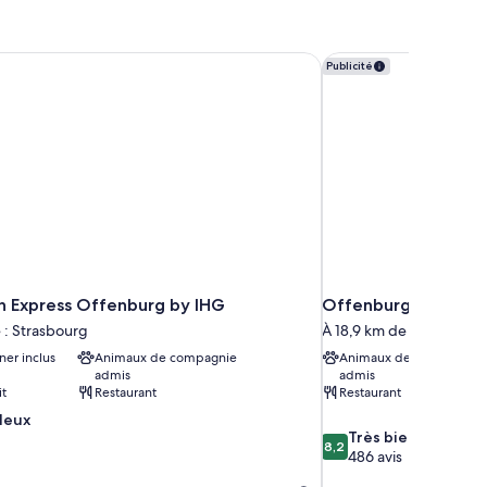
n Express Offenburg by IHG
Offenburg City Hotel 
Publicité
nn Express Offenburg by IHG
Offenburg City Hote
 : Strasbourg
À 18,9 km de : Strasbour
ner inclus
Animaux de compagnie
Animaux de compagnie
admis
admis
it
Restaurant
Restaurant
leux
8.2
Très bien
8,2
sur
486 avis
10,