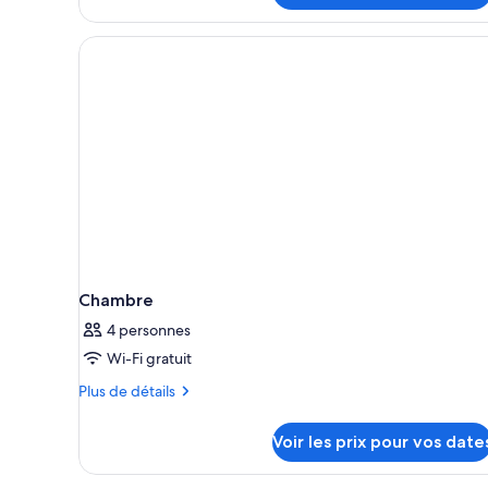
Chambre
4 personnes
Wi-Fi gratuit
Plus
Plus de détails
de
détails
Voir les prix pour vos date
sur
le
type