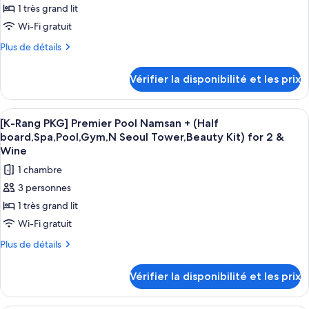
Spa,
1 très grand lit
+
type
Pool,
(Half
Wi-Fi gratuit
de
Gym,
board,
chambre :
Plus
Plus de détails
Spa,
N
de
[K-
Pool,
Seoul
détails
Gym,
Rang
Vérifier la disponibilité et les prix
Tower,
sur
N
PKG]
le
Seoul
Beauty
Deluxe
type
Tower,
Kit)
Afficher
Une chambre d’hôtel moderne dotée d’
5
de
Beauty
Pool
[K-Rang PKG] Premier Pool Namsan + (Half
for
toutes
chambre
Kit)
board,Spa,Pool,Gym,N Seoul Tower,Beauty Kit) for 2 &
Namsan
2
[K-
les
for
Wine
View
Rang
2
&
photos
1 chambre
+
PKG]
&
Wine
pour
Deluxe
Wine
(Half
3 personnes
ce
Pool
board,Spa,Pool,Gym,N
1 très grand lit
Namsan
type
Seoul
View
Wi-Fi gratuit
de
+
Tower,Beauty
chambre :
Plus
Plus de détails
(Half
Kit)for
de
[K-
board,Spa,Pool,Gym,N
2
détails
Seoul
Rang
Vérifier la disponibilité et les prix
sur
&
Tower,Beauty
PKG]
le
Kit)for
Wine
Premier
type
2