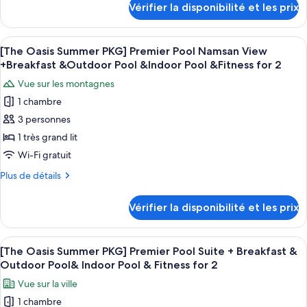
Oasis
for2
Vérifier la disponibilité et les prix
Outdoor
sur
Summer
Pool&Indoor
le
PKG]
Pool&Fitness
type
Afficher
Une chambre d’hôtel moderne dotée d’
for2
Premier
6
de
[The Oasis Summer PKG] Premier Pool Namsan View
toutes
chambre
Pool
+Breakfast &Outdoor Pool &Indoor Pool &Fitness for 2
[The
les
+Breakfast
Vue sur les montagnes
Oasis
photos
for
Summer
1 chambre
pour
2
PKG]
3 personnes
ce
Premier
+Oasis
Pool
type
1 très grand lit
Outdoor
+Breakfast
de
Wi-Fi gratuit
Pool
for
chambre :
2
&Indoor
Plus
Plus de détails
[The
+Oasis
de
Pool
Outdoor
Oasis
détails
&Fitness
Vérifier la disponibilité et les prix
Pool
sur
Summer
for
&Indoor
le
PKG]
Pool
2
type
Afficher
Une chambre d’hôtel moderne dotée d’u
&Fitness
Premier
2
de
[The Oasis Summer PKG] Premier Pool Suite + Breakfast &
toutes
for
chambre
Pool
Outdoor Pool& Indoor Pool & Fitness for 2
2
[The
les
Namsan
Vue sur la ville
Oasis
photos
View
Summer
1 chambre
pour