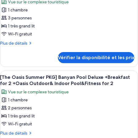
+
Vue sur le complexe touristique
Oasis
photos
Breakfast
Summer
1 chambre
pour
for
PKG]
3 personnes
ce
Banyan
2+Oasis
Room
type
1 très grand lit
Outdoor
+
de
Wi-Fi gratuit
Pool
Breakfast
chambre :
for
&Indoor
Plus
Plus de détails
[The
2+Oasis
de
Pool
Outdoor
Oasis
détails
&Fitness
Vérifier la disponibilité et les prix
Pool
sur
Summer
for
&Indoor
le
PKG]
Pool
2
type
Afficher
Une chambre d’hôtel moderne dotée d’u
&Fitness
Banyan
5
de
[The Oasis Summer PKG] Banyan Pool Deluxe +Breakfast
toutes
for
chambre
Suite
for 2 +Oasis Outdoor& Indoor Pool&Fitness for 2
2
[The
les
+
Vue sur le complexe touristique
Oasis
photos
Breakfast
Summer
1 chambre
pour
for
PKG]
2 personnes
ce
Banyan
2+Oasis
Suite
type
1 très grand lit
Outdoor
+
de
Wi-Fi gratuit
Pool
Breakfast
chambre :
for
&Indoor
Plus
Plus de détails
[The
2+Oasis