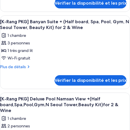
Gym,
Rang
Vérifier la disponibilité et les prix
Tower,
sur
N
Package]Banyan
le
Seoul
Beauty
Pool
type
Tower,
Kit)
Afficher
Une chambre d’hôtel avec un grand lit
5
de
Beauty
Deluxe+
[K-Rang PKG] Banyan Suite + (Half board, Spa, Pool, Gym, N
for
toutes
chambre
Kit)
Seoul Tower, Beauty Kit) for 2 & Wine
(Half
2
[K-
les
for
board,Spa,Pool,Gym,N
1 chambre
Rang
2
&
photos
Seoul
Package]Banyan
&
3 personnes
Wine
pour
Pool
Wine
Tower,Beauty
1 très grand lit
ce
Deluxe+
Kit)for
(Half
type
Wi-Fi gratuit
2
board,Spa,Pool,Gym,N
de
Plus
Plus de détails
Seoul
&
chambre :
de
Tower,Beauty
Wine
détails
[K-
Kit)for
Vérifier la disponibilité et les prix
sur
2
Rang
le
&
PKG]
type
Wine
Afficher
Une chambre d’hôtel moderne, dotée d’
6
Banyan
de
[K-Rang PKG] Deluxe Pool Namsan View +(Half
toutes
chambre
Suite
board,Spa,Pool,Gym,N Seoul Tower,Beauty Kit)for 2 &
[K-
les
Wine
+
Rang
photos
(Half
1 chambre
PKG]
pour
Banyan
board,
2 personnes
ce
Suite