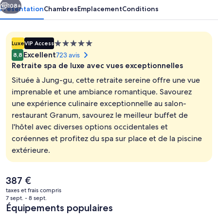
Seoul
108+
Présentation
Chambres
Emplacement
Conditions
Hébergement
Luxe
VIP Access
5.0 étoiles
Excellent
723 avis
8,8
Retraite spa de luxe avec vues exceptionnelles
Située à Jung-gu, cette retraite sereine offre une vue
imprenable et une ambiance romantique. Savourez
une expérience culinaire exceptionnelle au salon-
Literie de qualité supérieure, couette 
restaurant Granum, savourez le meilleur buffet de
l'hôtel avec diverses options occidentales et
coréennes et profitez du spa sur place et de la piscine
extérieure.
Le
387 €
prix
taxes et frais compris
actuel
7 sept. - 8 sept.
est
Équipements populaires
de