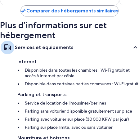
est
Literie hypoallergénique, couette en duvet d'oie et lits
de
Comparer des hébergements similaires
pliants/supplémentaires (en supplément)
428 €
Salle de bains avec baignoire relaxante profonde et bidet
Plus d’informations sur cet
Télévision haute définition 49 pouces avec chaînes par câble et
hébergement
lecteur de DVD
Garde-robe ou placard, réfrigérateur et lits bébé gratuits
Services et équipements
Internet
Disponibles dans toutes les chambres : Wi-Fi gratuit et
accès à Internet par câble
Disponible dans certaines parties communes : Wi-Fi gratuit
Parking et transports
Service de location de limousines/berlines
Parking sans voiturier disponible gratuitement sur place
Parking avec voiturier sur place (30 000 KRW par jour)
Parking sur place limité, avec ou sans voiturier
Nourriture et boissons