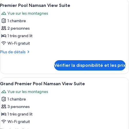
Afficher
Une salle de spa moderne avec un gran
View
4
de
Premier Pool Namsan View Suite
toutes
chambre
Vue sur les montagnes
Premier
les
Pool
1 chambre
photos
Namsan
pour
2 personnes
View
ce
1 très grand lit
type
Wi-Fi gratuit
de
Plus
Plus de détails
chambre :
de
Premier
détails
Vérifier la disponibilité et les prix
sur
Pool
le
Namsan
type
Afficher
Une chambre d’hôtel moderne dotée d’u
View
6
de
Grand Premier Pool Namsan View Suite
toutes
Suite
chambre
Vue sur les montagnes
Premier
les
Pool
1 chambre
photos
Namsan
pour
3 personnes
View
ce
Suite
1 très grand lit
type
Wi-Fi gratuit
de