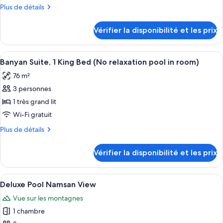
de
room)
pool
Plus
Plus de détails
chambre :
in
de
Banyan
room)
détails
Vérifier la disponibilité et les prix
sur
Pool
le
Deluxe
type
Afficher
Une chambre d’hôtel avec un grand lit
Room,
4
de
Banyan Suite, 1 King Bed (No relaxation pool in room)
toutes
1
chambre
76 m²
Banyan
les
King
Pool
3 personnes
photos
Bed
Deluxe
pour
1 très grand lit
Room,
ce
1
Wi-Fi gratuit
King
type
Plus
Plus de détails
Bed
de
de
chambre :
détails
Vérifier la disponibilité et les prix
sur
Banyan
le
Suite,
type
Afficher
Une chambre d’hôtel moderne, dotée d’
1
5
de
Deluxe Pool Namsan View
toutes
chambre
King
Vue sur les montagnes
Banyan
les
Bed
Suite,
1 chambre
photos
(No
1