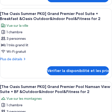
Summer
Fitness
Indoor
le
PKG]
Pool
for
type
Afficher
Une chambre d’hôtel moderne dotée d’u
&
Premier
3
de
[The Oasis Summer PKG] Grand Premier Pool Suite +
2
toutes
Fitness
chambre
Pool
Breakfast &Oasis Outdoor&Indoor Pool&Fitness for 2
for
[The
les
Namsan
2
Vue sur la ville
Oasis
photos
View
Summer
1 chambre
pour
Suite
PKG]
3 personnes
ce
Premier
+Breakfast
Pool
type
1 très grand lit
&Outdoor&Indoor
Namsan
de
Wi-Fi gratuit
Pool
View
chambre :
Suite
&Fitness
Plus
Plus de détails
[The
+Breakfast
de
for
&Outdoor&Indoor
Oasis
détails
2
Vérifier la disponibilité et les prix
Pool
sur
Summer
&Fitness
le
PKG]
for
type
Afficher
Une chambre d’hôtel moderne dotée d’u
2
Grand
7
de
[The Oasis Summer PKG] Grand Premier Pool Namsan View
toutes
chambre
Premier
Suite + BF &Outdoor&Indoor Pool&Fitness for 2
[The
les
Pool
Vue sur les montagnes
Oasis
photos
Suite
Summer
1 chambre
pour
+
PKG]
3 personnes