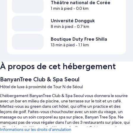
Théâtre national de Corée
1 min à pied
- 0.0 km
Université Dongguk
8 min à pied
- 0.7 km
Boutique Duty Free Shilla
13 min à pied
- 1.1 km
À propos de cet hébergement
BanyanTree Club & Spa Seoul
Hôtel de luxe à proximité de Tour N de Séoul
L'hébergement BanyanTree Club & Spa Seoul vous donnera le sourire
avec un bar en milieu de piscine, une terrasse sur le toit et un café.
Mettez-vous au green dans cet hôtel, qui offre un practice et des
leçons de golf. Faites-vous chouchouter avec un soin du visage, un
massage ou un soin corporel au spa sur place, Banyan Tree Spa. Ne
manquez pas de vous régaler dans l’un des 3 restaurants sur place, qui
offrent le petit déjeuner, le déjeuner, le dîner et Cuisine européenne
Informations sur les droits d’annulation