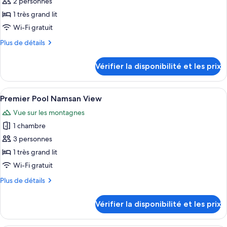
pour
2 personnes
relaxation
King
ce
Bed
1 très grand lit
pool
(No
type
in
Wi-Fi gratuit
relaxation
de
room)
pool
Plus
Plus de détails
chambre :
in
de
Deluxe
room)
détails
Vérifier la disponibilité et les prix
sur
Pool
le
Namsan
type
Afficher
Une chambre d’hôtel moderne dotée d’
View
5
de
Premier Pool Namsan View
toutes
chambre
Vue sur les montagnes
Deluxe
les
Pool
1 chambre
photos
Namsan
pour
3 personnes
View
ce
1 très grand lit
type
Wi-Fi gratuit
de
Plus
Plus de détails
chambre :
de
Premier
détails
Vérifier la disponibilité et les prix
sur
Pool
le
Namsan
type