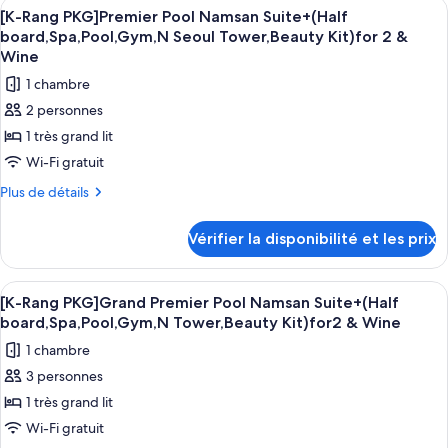
Afficher
Une salle de spa moderne avec un gran
4
de
&
Pool
[K-Rang PKG]Premier Pool Namsan Suite+(Half
toutes
chambre
Wine
board,Spa,Pool,Gym,N Seoul Tower,Beauty Kit)for 2 &
Namsan
[K-
les
Wine
+
Rang
photos
1 chambre
(Half
PKG]
pour
Premier
board,Spa,Pool,Gym,N
2 personnes
ce
Pool
Seoul
1 très grand lit
Namsan
type
Tower,Beauty
+
Wi-Fi gratuit
de
(Half
Kit)
chambre :
Plus
Plus de détails
board,Spa,Pool,Gym,N
for
de
[K-
Seoul
2
détails
Tower,Beauty
Rang
Vérifier la disponibilité et les prix
sur
&
Kit)
PKG]Premier
le
for
Wine
Pool
type
2
Afficher
Une chambre d’hôtel moderne dotée d’u
7
de
&
Namsan
[K-Rang PKG]Grand Premier Pool Namsan Suite+(Half
toutes
chambre
Wine
board,Spa,Pool,Gym,N Tower,Beauty Kit)for2 & Wine
Suite+
[K-
les
(Half
1 chambre
Rang
photos
board,Spa,Pool,Gym,N
PKG]Premier
3 personnes
pour
Pool
Seoul
1 très grand lit
ce
Namsan
Tower,Beauty
Suite+
type
Wi-Fi gratuit
Kit)for
(Half