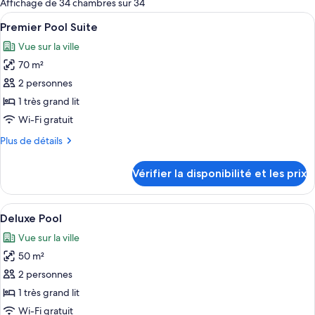
Affichage de 34 chambres sur 34
les
Afficher
Une chambre d’hôtel moderne dotée d’u
2
Premier Pool Suite
chambres
toutes
Vue sur la ville
les
70 m²
photos
pour
2 personnes
ce
1 très grand lit
type
Wi-Fi gratuit
de
Plus
Plus de détails
chambre :
de
Premier
détails
Vérifier la disponibilité et les prix
sur
Pool
le
Suite
type
Afficher
Une chambre d’hôtel comprenant un lit
2
de
Deluxe Pool
toutes
chambre
Vue sur la ville
Premier
les
Pool
50 m²
photos
Suite
pour
2 personnes
ce
1 très grand lit
type
Wi-Fi gratuit