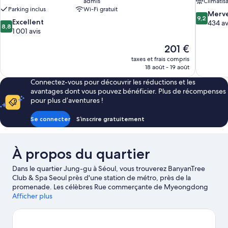
admis
Climatis
Parking inclus
Wi-Fi gratuit
9.2
Merve
9,2
8.8
Excellent
sur
434 av
8,8
sur
1 001 avis
10,
10,
Merveilleu
Le
201 €
Excellent,
434 avis
nouveau
1 001 avis
taxes et frais compris
prix
18 août - 19 août
est
Connectez-vous pour découvrir les réductions et les
de
avantages dont vous pouvez bénéficier. Plus de récompenses
201 €
pour plus d’aventures !
Se connecter
S’inscrire gratuitement
À propos du quartier
Dans le quartier Jung-gu à Séoul, vous trouverez BanyanTree
Club & Spa Seoul près d'une station de métro, près de la
promenade. Les célèbres Rue commerçante de Myeongdong
et Marché Namdaemun valent le détour si une mission
Afficher plus
shopping est à l'ordre du jour. Vous préférez vous poser et
apprécier la beauté naturelle des lieux ? Partez à la découverte
des tout aussi sympathiques Parc culturel et historique de