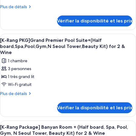
Kit)
(Half
de
Plus
Plus de détails
board,Spa,Pool,Gym,N
for
chambre :
de
Seoul
2
détails
[K-
Tower,Beauty
Vérifier la disponibilité et les prix
&
sur
Kit)
Rang
le
Wine
for
PKG]
type
2
Afficher
Une chambre d’hôtel moderne dotée d’u
2
Premier
de
[K-Rang PKG]Grand Premier Pool Suite+(Half
&
toutes
chambre
Wine
Pool
board,Spa,Pool,Gym,N Seoul Tower,Beauty Kit) for 2 &
[K-
les
Wine
+
Rang
photos
(Half
1 chambre
PKG]
pour
Premier
board,
3 personnes
ce
Pool
Spa,
1 très grand lit
+
type
Pool,
(Half
Wi-Fi gratuit
de
Gym,
board,
chambre :
Plus
Plus de détails
Spa,
N
de
[K-
Pool,
Seoul
détails
Gym,
Rang
Vérifier la disponibilité et les prix
Tower,
sur
N
PKG]Grand
le
Seoul
Beauty
Premier
type
Tower,
Kit)
Afficher
Une chambre d’hôtel moderne avec un gr
6
de
Beauty
Pool
[K-Rang Package] Banyan Room + (Half board, Spa, Pool,
for
toutes
chambre
Kit)
Gym, N Seoul Tower, Beauty Kit) for 2 & Wine
Suite+