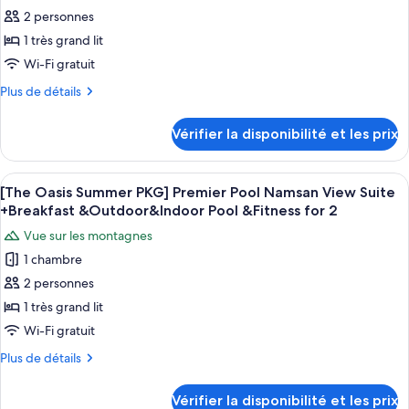
+Breakfast
PKG]
2 personnes
ce
Premier
&Outdoor
Pool
type
1 très grand lit
Pool
Namsan
de
Wi-Fi gratuit
&Indoor
View
chambre :
+Breakfast
Pool
Plus
Plus de détails
[The
&Outdoor
de
&Fitness
Pool
Oasis
détails
for
Vérifier la disponibilité et les prix
&Indoor
sur
Summer
2
Pool
le
PKG]
&Fitness
type
Afficher
Une salle de spa moderne avec un gran
for
Premier
5
de
[The Oasis Summer PKG] Premier Pool Namsan View Suite
toutes
2
chambre
Pool
+Breakfast &Outdoor&Indoor Pool &Fitness for 2
[The
les
Suite
Vue sur les montagnes
Oasis
photos
+
Summer
1 chambre
pour
Breakfast
PKG]
2 personnes
ce
Premier
&
Pool
type
1 très grand lit
Outdoor
Suite
de
Wi-Fi gratuit
Pool&
+
chambre :
Breakfast
Indoor
Plus
Plus de détails
[The
&
de
Pool
Outdoor
Oasis
détails
&
Vérifier la disponibilité et les prix
Pool&
sur