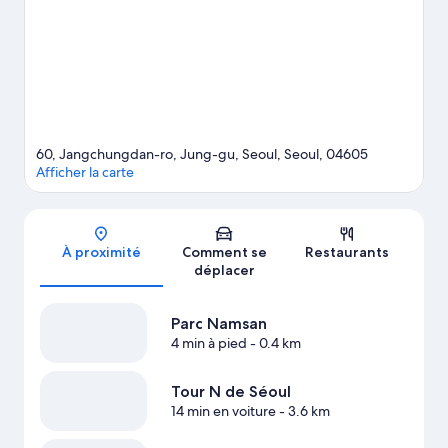
Dongdaemun et Parc de la Montagne Namsan. Consultez
l'affiche de l'emblématique Stade Gocheok Sky Dome et
prévoyez du temps pour passer par l'agréable Lotte World,
attraction prisée des environs.
Consultez notre guide de voyage
sur Séoul
60, Jangchungdan-ro, Jung-gu, Seoul, Seoul, 04605
Afficher la carte
Carte
À proximité
Comment se
Restaurants
déplacer
Parc Namsan
4 min à pied
- 0.4 km
Tour N de Séoul
14 min en voiture
- 3.6 km