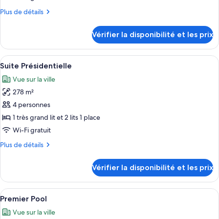
de
Plus
Plus de détails
chambre :
de
Deluxe
détails
Vérifier la disponibilité et les prix
sur
Pool
le
type
Afficher
Une chambre d’hôtel avec un grand lit, 
8
de
Suite Présidentielle
toutes
chambre
Vue sur la ville
Deluxe
les
Pool
278 m²
photos
pour
4 personnes
ce
1 très grand lit et 2 lits 1 place
type
Wi-Fi gratuit
de
Plus
Plus de détails
chambre :
de
Suite
détails
Vérifier la disponibilité et les prix
sur
Présidentielle
le
type
Afficher
Une chambre d’hôtel moderne, équipée d
3
de
Premier Pool
toutes
chambre
Vue sur la ville
Suite
les