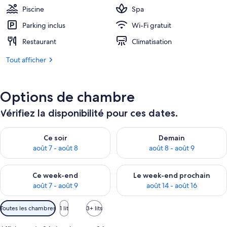
387 €.
Piscine
Spa
Parking inclus
Wi-Fi gratuit
Restaurant
Climatisation
Tout afficher
Options de chambre
Vérifiez la disponibilité pour ces dates.
Vérifier la disponibilité pour ce soir août 7 - août 8
Vérifier la disponibilité pour 
Ce soir
Demain
août 7 - août 8
août 8 - août 9
Vérifier la disponibilité pour ce week-end août 7 - août 9
Vérifier la disponibilité pour 
Ce week-end
Le week-end prochain
août 7 - août 9
août 14 - août 16
Filtres
Toutes les chambres
1 lit
3+ lits
disponibles
pour