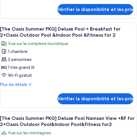
de
Pool
Outdoor
Oasis
détails
&Fitness
Vérifier la disponibilité et les prix
Pool
sur
Summer
for
&Indoor
le
PKG]
Pool
2
type
Afficher
Une chambre d’hôtel comprenant un lit
&Fitness
Banyan
3
de
[The Oasis Summer PKG] Deluxe Pool + Breakfast for
toutes
for
chambre
Pool
2+Oasis Outdoor Pool &Indoor Pool &Fitness for 2
2
[The
les
Deluxe
Vue sur le complexe touristique
Oasis
photos
+Breakfast
Summer
1 chambre
pour
for
PKG]
2 personnes
ce
Banyan
2
Pool
type
1 très grand lit
+Oasis
Deluxe
de
Wi-Fi gratuit
Outdoor&
+Breakfast
chambre :
for
Indoor
Plus
Plus de détails
[The
2
de
Pool&Fitness
+Oasis
Oasis
détails
for
Vérifier la disponibilité et les prix
Outdoor&
sur
Summer
2
Indoor
le
PKG]
Pool&Fitness
type
Afficher
Une chambre d’hôtel moderne, dotée d’
for
Deluxe
6
de
[The Oasis Summer PKG] Deluxe Pool Namsan View +BF for
toutes
2
chambre
Pool
2+Oasis Outdoor Pool&Indoor Pool&Fitness for2
[The
les
+
Vue sur les montagnes
Oasis
photos