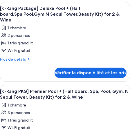
Premier
type
Pool&Fitness
Afficher
Une chambre d’hôtel comprenant un lit
2
de
for
Pool
[K-Rang Package] Deluxe Pool + (Half
toutes
chambre
2
board,Spa,Pool,Gym,N Seoul Tower,Beauty Kit) for 2 &
Suite
[K-
les
Wine
+
Rang
photos
1 chambre
(Half
PKG]
pour
Premier
board,Spa,Pool,Gym,N
2 personnes
ce
Pool
Seoul
1 très grand lit
Suite
type
Tower,Beauty
+
Wi-Fi gratuit
de
(Half
Kit)
chambre :
Plus
Plus de détails
board,Spa,Pool,Gym,N
for
de
[K-
Seoul
2
détails
Tower,Beauty
Rang
Vérifier la disponibilité et les prix
sur
&
Kit)
Package]
le
for
Wine
Deluxe
type
2
Afficher
Une chambre d’hôtel moderne, équipée d
3
de
&
Pool
[K-Rang PKG] Premier Pool + (Half board, Spa, Pool, Gym, N
toutes
chambre
Wine
Seoul Tower, Beauty Kit) for 2 & Wine
+
[K-
les
(Half
1 chambre
Rang
photos
board,Spa,Pool,Gym,N
Package]
3 personnes
pour
Deluxe
Seoul
1 très grand lit
ce
Pool
Tower,Beauty
+
type
Wi-Fi gratuit