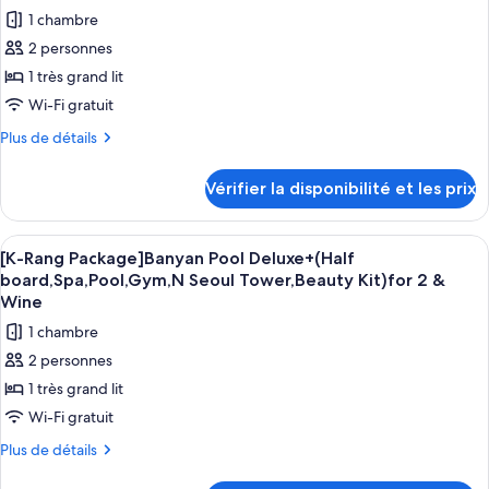
2
[K-
les
for
(Half
1 chambre
Rang
2
&
photos
board,Spa,Pool,Gym,N
PKG]Grand
&
2 personnes
Wine
pour
Premier
Wine
Seoul
1 très grand lit
ce
Pool
Tower,Beauty
Suite+
type
Wi-Fi gratuit
Kit)
(Half
de
Plus
Plus de détails
board,Spa,Pool,Gym,N
for
chambre :
de
Seoul
2
détails
[K-
Tower,Beauty
Vérifier la disponibilité et les prix
&
sur
Kit)
Rang
le
Wine
for
Package]
type
2
Afficher
Une chambre d’hôtel moderne dotée d’u
5
Banyan
de
[K-Rang Package]Banyan Pool Deluxe+(Half
&
toutes
chambre
Wine
Room
board,Spa,Pool,Gym,N Seoul Tower,Beauty Kit)for 2 &
[K-
les
Wine
+
Rang
photos
(Half
1 chambre
Package]
pour
Banyan
board,
2 personnes
ce
Room
Spa,
1 très grand lit
+
type
Pool,
(Half
Wi-Fi gratuit
de
Gym,
board,
chambre :
Plus
Plus de détails
Spa,
N
de
[K-
Pool,
Seoul
détails