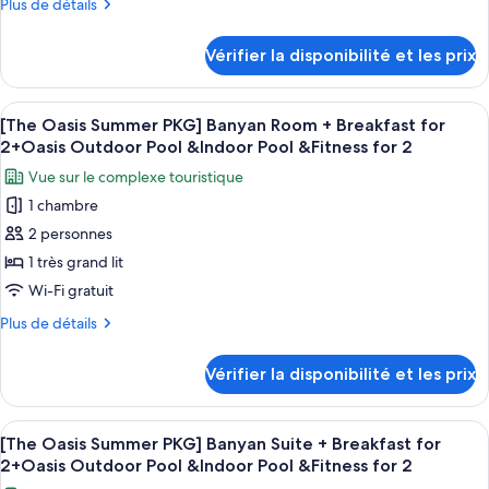
Plus
Plus de détails
chambre :
de
Grand
détails
Vérifier la disponibilité et les prix
sur
Premier
le
Pool
type
Afficher
Une chambre d’hôtel moderne avec un gr
Namsan
6
de
[The Oasis Summer PKG] Banyan Room + Breakfast for
toutes
View
chambre
2+Oasis Outdoor Pool &Indoor Pool &Fitness for 2
Grand
les
Suite
Vue sur le complexe touristique
Premier
photos
Pool
1 chambre
pour
Namsan
2 personnes
ce
View
Suite
type
1 très grand lit
de
Wi-Fi gratuit
chambre :
Plus
Plus de détails
[The
de
Oasis
détails
Vérifier la disponibilité et les prix
sur
Summer
le
PKG]
type
Afficher
Une chambre d’hôtel avec un grand lit
Banyan
5
de
[The Oasis Summer PKG] Banyan Suite + Breakfast for
toutes
chambre
Room
2+Oasis Outdoor Pool &Indoor Pool &Fitness for 2
[The
les