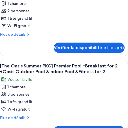
Breakfast
Summer
1 chambre
pour
for
PKG]
2 personnes
ce
Deluxe
2+Oasis
Pool
type
1 très grand lit
Outdoor
+
de
Wi-Fi gratuit
Pool
Breakfast
chambre :
for
&Indoor
Plus
Plus de détails
[The
2+Oasis
de
Pool
Outdoor
Oasis
détails
&Fitness
Vérifier la disponibilité et les prix
Pool
sur
Summer
for
&Indoor
le
PKG]
Pool
2
type
Afficher
Une chambre d’hôtel moderne, équipée d
&Fitness
Deluxe
4
de
[The Oasis Summer PKG] Premier Pool +Breakfast for 2
toutes
for
chambre
Pool
+Oasis Outdoor Pool &Indoor Pool &Fitness for 2
2
[The
les
Namsan
Vue sur la ville
Oasis
photos
View
Summer
1 chambre
pour
+BF
PKG]
3 personnes
ce
Deluxe
for
Pool
type
1 très grand lit
2+Oasis
Namsan
de
Wi-Fi gratuit
Outdoor
View
chambre :
+BF
Pool&Indoor
Plus
Plus de détails
[The
for
de
Pool&Fitness
2+Oasis
détails