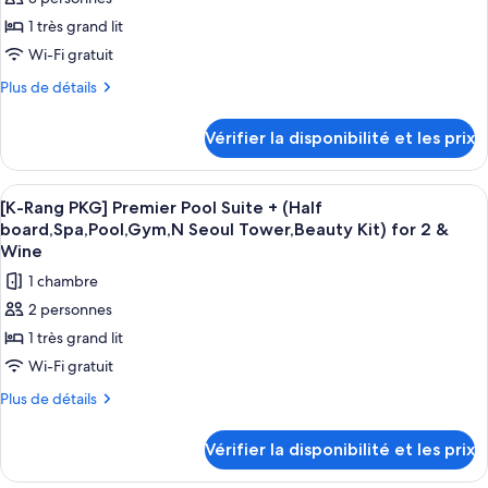
ce
Grand
Breakfast
Premier
type
1 très grand lit
&Oasis
Pool
de
Wi-Fi gratuit
Outdoor&Indoor
Suite
chambre :
+
Pool&Fitness
Plus
Plus de détails
[The
Breakfast
de
for
&Oasis
Oasis
détails
2
Vérifier la disponibilité et les prix
Outdoor&Indoor
sur
Summer
Pool&Fitness
le
PKG]
for
type
Afficher
Une chambre d’hôtel moderne dotée d’u
2
Grand
2
de
[K-Rang PKG] Premier Pool Suite + (Half
toutes
chambre
Premier
board,Spa,Pool,Gym,N Seoul Tower,Beauty Kit) for 2 &
[The
les
Pool
Wine
Oasis
photos
Namsan
1 chambre
Summer
pour
View
PKG]
2 personnes
ce
Grand
Suite
1 très grand lit
Premier
type
+
Pool
Wi-Fi gratuit
de
BF
Namsan
chambre :
Plus
Plus de détails
View
&Outdoor&Indoor
de
[K-
Suite
Pool&Fitness
détails
+
Rang
Vérifier la disponibilité et les prix
for
sur
BF
PKG]
2
le
&Outdoor&Indoor