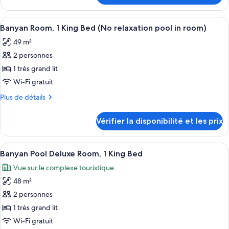
Premier
le
Pool
type
Afficher
Une chambre d’hôtel moderne avec un g
Suite
4
de
Banyan Room, 1 King Bed (No relaxation pool in room)
toutes
chambre
49 m²
Grand
les
Premier
2 personnes
photos
Pool
pour
1 très grand lit
Suite
ce
Wi-Fi gratuit
type
Plus
Plus de détails
de
de
chambre :
détails
Vérifier la disponibilité et les prix
sur
Banyan
le
Room,
type
Afficher
Une chambre d’hôtel moderne équipée d’
1
4
de
Banyan Pool Deluxe Room, 1 King Bed
toutes
chambre
King
Vue sur le complexe touristique
Banyan
les
Bed
Room,
48 m²
photos
(No
1
pour
2 personnes
relaxation
King
ce
Bed
1 très grand lit
pool
(No
type
in
Wi-Fi gratuit
relaxation