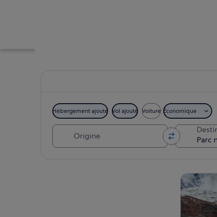
Hébergement ajouté
Vol ajouté
Voiture
Économique
Origine
Desti
Un arbre isolé se d
Explorer la carte
Visites d’