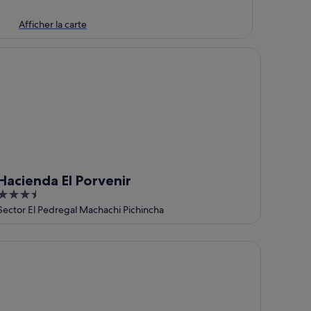
Afficher la carte
cienda El Porvenir
Hacienda El Porvenir
3.5
out
Sector El Pedregal Machachi Pichincha
of
5
is Quito