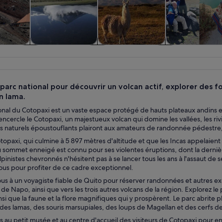
 d’une
Visites privées et
Aventure et
Histoire et cult
e et
personnalisées
activités de plein
sions
air
 parc national pour découvrir un volcan actif, explorer des 
n lama.
onal du Cotopaxi est un vaste espace protégé de hauts plateaux andins e
 encercle le Cotopaxi, un majestueux volcan qui domine les vallées, les riv
s naturels époustouflants plairont aux amateurs de randonnée pédestre,
topaxi, qui culmine à 5 897 mètres d'altitude et que les Incas appelaien
 sommet enneigé est connu pour ses violentes éruptions, dont la dernière
inistes chevronnés n'hésitent pas à se lancer tous les ans à l'assaut de s
vous pour profiter de ce cadre exceptionnel.
s à un voyagiste fiable de Quito pour réserver randonnées et autres ex
 de Napo, ainsi que vers les trois autres volcans de la région. Explorez l
insi que la faune et la flore magnifiques qui y prospèrent. Le parc abrit
des lamas, des souris marsupiales, des loups de Magellan et des cerfs d
au petit musée et au centre d'accueil des visiteurs de Cotopaxi pour en sav