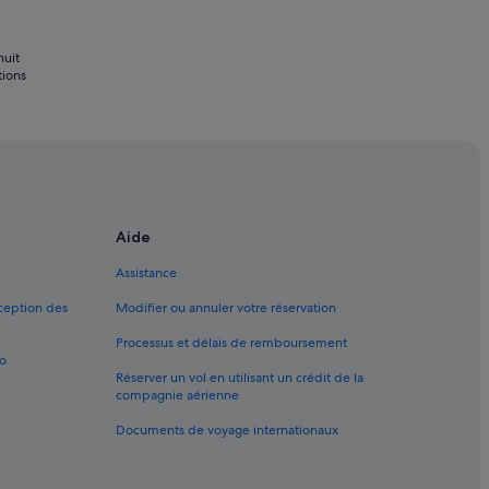
5
nuit
tions
Aide
Assistance
xception des
Modifier ou annuler votre réservation
Processus et délais de remboursement
bo
Réserver un vol en utilisant un crédit de la
compagnie aérienne
Documents de voyage internationaux