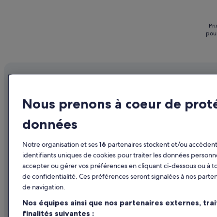
5
Pri
pour
Nous prenons à coeur de prot
Société
Explorer
données
À propos d’Expedia Group
Guide de vo
Emplois
Hôtels en B
Notre organisation et ses
16
partenaires stockent et/ou accèdent 
Publier votre annonce
Locations d
identifiants uniques de cookies pour traiter les données personn
accepter ou gérer vos préférences en cliquant ci-dessous ou à t
Partenariats
Voyages en 
de confidentialité. Ces préférences seront signalées à nos parten
Publicité
Vols en Bel
de navigation.
Presse
Locations d
Nos équipes ainsi que nos partenaires externes, tra
finalités suivantes :
Tous types