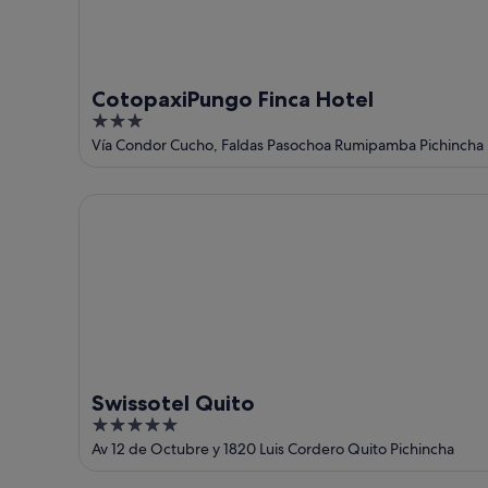
CotopaxiPungo Finca Hotel
3
out
Vía Condor Cucho, Faldas Pasochoa Rumipamba Pichincha
of
5
Swissotel Quito
Swissotel Quito
5
out
Av 12 de Octubre y 1820 Luis Cordero Quito Pichincha
of