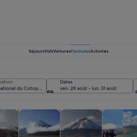
Un seul p
Séjours
Vols
Voitures
Formules
Activités
Un paysag
nation
Dates
ven. 28 août - lun. 31 août
étachant sur le ciel au coucher du soleil, avec une montagne en arrière-plan.
S’ouvre dans un nouvel onglet.
S’ouvre dans un nouv
S’
une journée et excursions
Visites privées et personnalisées
Aventure et activités de plein air
Histoire et cult