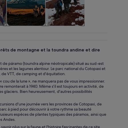
ure
Animaux et nature
Gastronomie et
vie nocturne
forêts de montagne et la toundra andine et dire
t de páramo (toundra alpine néotropicale) situé au sud-est
ières et les lagunes alentour. Le parc national du Cotopaxi et
 de VTT, de camping et d'équitation.
t « cou de la lune », ne manquera pas de vous impressionner.
 remonterait à 1940. Même s'il est toujours en activité, de
es glaciers. Bien heureusement, d'autres possibilités
cursions d'une journée vers les provinces de Cotopaxi, de
e parc à pied pour découvrir à votre rythme sa beauté
e plusieurs espèces de plantes typiques des páramos, ainsi que
es Andes.
oir plus sur la faune et l'histoire fascinantes de ce site.