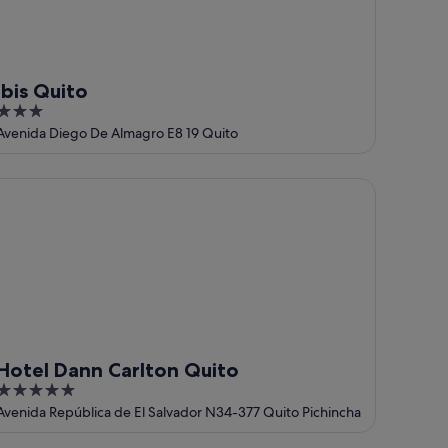
ibis Quito
3
out
Avenida Diego De Almagro E8 19 Quito
of
5
tel Dann Carlton Quito
Hotel Dann Carlton Quito
5
out
Avenida República de El Salvador N34-377 Quito Pichincha
of