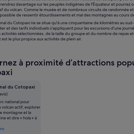
rendrez davantage sur les peuples indigènes de l'Équateur et pourrez o
lief du volcan. Comme le musée et de nombreux circuits de randonnée et 
st possible de ressentir étourdissements et mal des montagnes au cours de
ional du Cotopaxi ne se situe qu'à une cinquantaine de kilomètres au 
er et des tarifs individuels s'appliquent pour les excursions d'une journée 
 activités sélectionnées, de la taille du groupe et du nombre de repas e
 est le plus propice aux activités de plein air.
rnez à proximité d’attractions popu
axi
onal du Cotopaxi
avis)
arc national pour
 volcan actif, explorer
de montagne et la
ne et dire « hola » à
ins