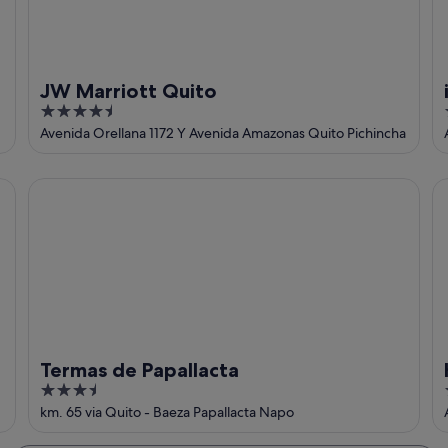
JW Marriott Quito
4.5
out
Avenida Orellana 1172 Y Avenida Amazonas Quito Pichincha
of
5
Termas de Papallacta
Ho
Termas de Papallacta
3.5
out
km. 65 via Quito - Baeza Papallacta Napo
of