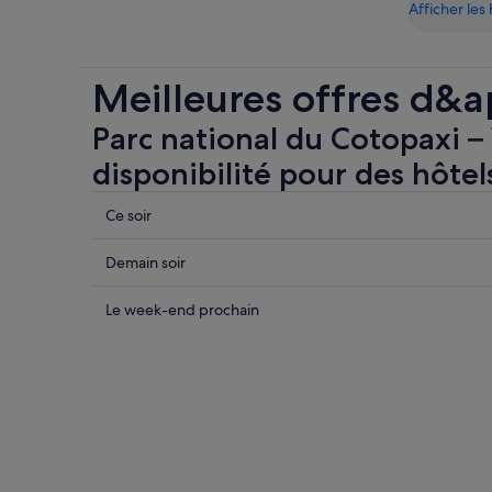
Afficher le
Meilleures offres d&a
Parc national du Cotopaxi – 
disponibilité pour des hôtel
Consulter
Ce soir
les
prix
Consulter
Demain soir
près
les
de
prix
Consulter
Le week-end prochain
Parc
près
les
national
de
prix
du
Parc
près
Cotopaxi
national
de
pour
du
Parc
cette
Cotopaxi
national
nuit,
pour
du