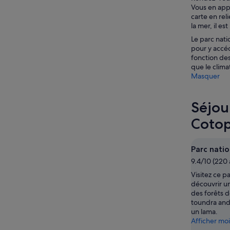
Vous en app
carte en re
la mer, il e
Le parc nat
pour y accéd
fonction des
que le climat
Masquer
Séjou
Cotop
Parc nati
9.4/10 (220 
Visitez ce p
découvrir un
des forêts 
toundra andi
un lama.
Afficher mo