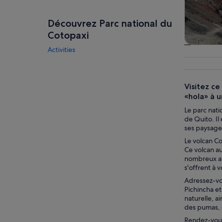
Découvrez Parc national du
Cotopaxi
Activities
Visites
journé
excur
Visitez ce
«hola» à u
Le parc nati
de Quito. Il
ses paysage
Le volcan Co
Ce volcan au
nombreux alp
s'offrent à 
Adressez-vou
Pichincha et
naturelle, a
des pumas, 
Rendez-vous 