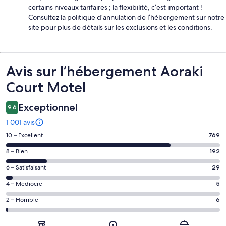
certains niveaux tarifaires ; la flexibilité, c’est important !
Consultez la politique d’annulation de l’hébergement sur notre
site pour plus de détails sur les exclusions et les conditions.
Avis
Avis sur l’hébergement Aoraki
Court Motel
Exceptionnel
9,6
1 001 avis
Note
10 – Excellent
769
des
Note
8 – Bien
192
voyageurs
des
de 10
Note
6 – Satisfaisant
29
voyageurs
(Excellent),
des
de 8
Note
4 – Médiocre
5
d’après 769 avis
voyageurs
(Bien),
des
sur 1001.
de 6
Note
2 – Horrible
6
d’après 192 avis
voyageurs
(Satisfaisant),
des
sur 1001.
de 4
d’après 29 avis
voyageurs