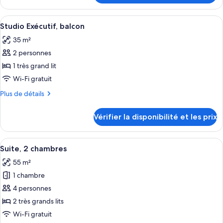
Studio
le
Exécutif,
type
Afficher
Une chambre d’hôtel avec un grand lit,
balcon
5
de
Studio Exécutif, balcon
toutes
chambre
(Spa)
35 m²
Studio
les
Exécutif,
2 personnes
photos
balcon
pour
1 très grand lit
(Spa)
ce
Wi-Fi gratuit
type
Plus
Plus de détails
de
de
chambre :
détails
Vérifier la disponibilité et les prix
sur
Studio
le
Exécutif,
type
Afficher
Une chambre moderne dotée d’une grand
balcon
11
de
Suite, 2 chambres
toutes
chambre
55 m²
Studio
les
Exécutif,
1 chambre
photos
balcon
pour
4 personnes
ce
2 très grands lits
type
Wi-Fi gratuit