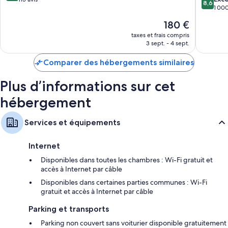
8,6
sur
1 000
10,
10,
Excellent,
Le
180 €
Excellen
113 avis
nouveau
1 000 av
taxes et frais compris
prix
3 sept. - 4 sept.
est
de
Comparer des hébergements similaires
180 €
Plus d’informations sur cet
hébergement
Services et équipements
Internet
Disponibles dans toutes les chambres : Wi-Fi gratuit et
accès à Internet par câble
Disponibles dans certaines parties communes : Wi-Fi
gratuit et accès à Internet par câble
Parking et transports
Parking non couvert sans voiturier disponible gratuitement