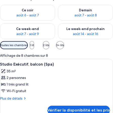
Vérifier la disponibilité pour ce soir août 6 - août 7
Vérifier la disponibilité pour 
Ce soir
Demain
août 6 - août 7
août 7 - août 8
Vérifier la disponibilité pour ce week-end août 7 - août 9
Vérifier la disponibilité pour 
Ce week-end
Le week-end prochain
août 7 - août 9
août 14 - août 16
Filtres
Toutes les chambres
1 lit
2 lits
3+ lits
disponibles
pour
Affichage de 8 chambres sur 8
les
Afficher
Une chambre d’hôtel avec un grand lit,
7
Studio Exécutif, balcon (Spa)
chambres
toutes
35 m²
les
2 personnes
photos
pour
1 très grand lit
ce
Wi-Fi gratuit
type
Plus
Plus de détails
de
de
chambre :
détails
Vérifier la disponibilité et les prix
sur