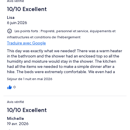
Avis vérifié
10/10 Excellent
Lisa
6 juin 2026
Les points forts : Propreté, personnel et service, équipements et
infrastructures et conditions de l’hébergement
Traduire avec Google
This day was exactly what we needed! There was a warm heater
in the bathroom and the shower had an enclosed top so all the
humidity and moisture would stay in the shower. The kitchen
had all the items we needed to make a simple dinner after a
hike. The beds were extremely comfortable. We even had a
nice dining table for the three of us extremely clean and
Séjour de 1 nuit en mai 2026
modern.
0
Avis vérifié
10/10 Excellent
Michelle
19 avr. 2026