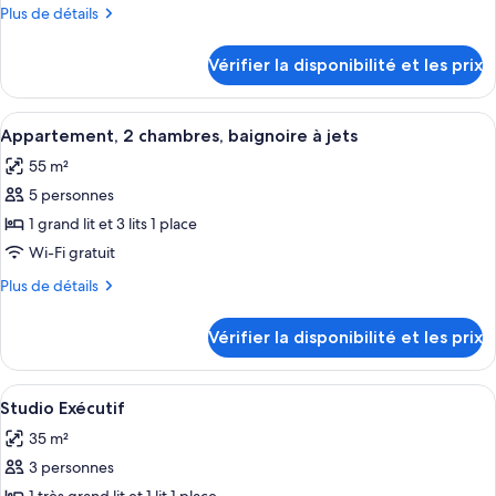
de
Plus
Plus de détails
chambre :
de
Suite,
détails
Vérifier la disponibilité et les prix
sur
2
le
chambres
type
Afficher
Une chambre avec une grande fenêtre, 
12
de
Appartement, 2 chambres, baignoire à jets
toutes
chambre
55 m²
Suite,
les
2
5 personnes
photos
chambres
pour
1 grand lit et 3 lits 1 place
ce
Wi-Fi gratuit
type
Plus
Plus de détails
de
de
chambre :
détails
Vérifier la disponibilité et les prix
sur
Appartement,
le
2
type
Afficher
Une chambre d’hôtel avec deux lits, u
chambres,
4
de
Studio Exécutif
toutes
chambre
baignoire
35 m²
Appartement,
les
à
2
3 personnes
photos
jets
chambres,