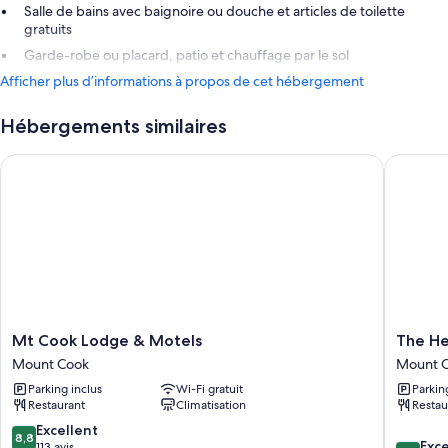
Salle de bains avec baignoire ou douche et articles de toilette
gratuits
Garde-robe ou placard, patio et chauffage par le sol
Afficher plus d’informations à propos de cet hébergement
Hébergements similaires
Mt Cook Lodge & Motels
The Her
Mt
The
Mt Cook Lodge & Motels
The He
Cook
Hermita
Mount Cook
Mount 
Lodge
Hotel
Parking inclus
Wi-Fi gratuit
Parkin
&
Mount
Restaurant
Climatisation
Restau
Motels
Cook
Mount
Mount
8.8
Excellent
8,8
8.6
Cook
Cook
Exce
sur
113 avis