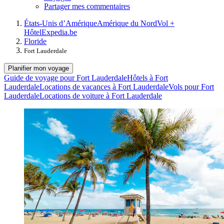
Partager mes commentaires
États-Unis d’Amérique
Amérique du Nord
Vol +
Hôtel
Expedia.be
Floride
Fort Lauderdale
Planifier mon voyage
Guide de voyage pour Fort Lauderdale
Hôtels à Fort
Lauderdale
Locations de vacances à Fort Lauderdale
Vols pour Fort
Lauderdale
Locations de voiture à Fort Lauderdale