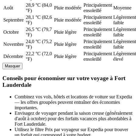
28,9 °C (84,0
Principalement
Août
Pluie modérée
Moyenne
°F)
ensoleillé
28,1 °C (82,6
Principalement
Légèrement
Septembre
Pluie modérée
°F)
ensoleillé
faible
26,5 °C (79,7
Principalement
Légèrement
Octobre
Pluie légère
°F)
ensoleillé
faible
24,0 °C (75,2
Principalement
Légèrement
Novembre
Pluie légère
°F)
ensoleillé
faible
22,2 °C (72,0
Principalement
Légèrement
Décembre
Pluie légère
°F)
ensoleillé
élevé
Masquer
Conseils pour économiser sur votre voyage à Fort
Lauderdale
Combinez vos vols, hôtels et locations de voiture sur Expedia
— les offres groupées peuvent entraîner des économies
importantes.
Envisagez de voyager pendant la saison creuse (généralement
d'août à octobre) pour des forfaits vacances plus abordables à
Fort Lauderdale.
Utilisez le filtre Prix par voyageur sur Expedia pour trouver
un forfait qui correspond à votre budget.