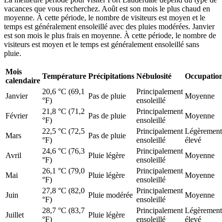
vacances que vous recherchez. Août est son mois le plus chaud en
moyenne. À cette période, le nombre de visiteurs est moyen et le
temps est généralement ensoleillé avec des pluies modérées. Janvier
est son mois le plus frais en moyenne. À cette période, le nombre de
visiteurs est moyen et le temps est généralement ensoleillé sans
pluie.
Mois
Température
Précipitations
Nébulosité
Occupatio
calendaire
20,6 °C (69,1
Principalement
Janvier
Pas de pluie
Moyenne
°F)
ensoleillé
21,8 °C (71,2
Principalement
Février
Pas de pluie
Moyenne
°F)
ensoleillé
22,5 °C (72,5
Principalement
Légèrement
Mars
Pas de pluie
°F)
ensoleillé
élevé
24,6 °C (76,3
Principalement
Avril
Pluie légère
Moyenne
°F)
ensoleillé
26,1 °C (79,0
Principalement
Mai
Pluie légère
Moyenne
°F)
ensoleillé
27,8 °C (82,0
Principalement
Juin
Pluie modérée
Moyenne
°F)
ensoleillé
28,7 °C (83,7
Principalement
Légèrement
Juillet
Pluie légère
°F)
ensoleillé
élevé