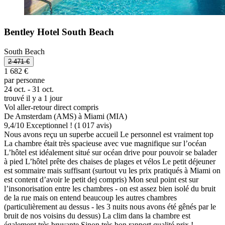
Bentley Hotel South Beach
South Beach
2 471 €
1 682 €
par personne
24 oct. - 31 oct.
trouvé il y a 1 jour
Vol aller-retour direct compris
De Amsterdam (AMS) à Miami (MIA)
9,4
/
10
Exceptionnel ! (1 017 avis)
Nous avons reçu un superbe accueil Le personnel est vraiment top
La chambre était très spacieuse avec vue magnifique sur l’océan
L’hôtel est idéalement situé sur océan drive pour pouvoir se balader
à pied L’hôtel prête des chaises de plages et vélos Le petit déjeuner
est sommaire mais suffisant (surtout vu les prix pratiqués à Miami on
est content d’avoir le petit dej compris) Mon seul point est sur
l’insonorisation entre les chambres - on est assez bien isolé du bruit
de la rue mais on entend beaucoup les autres chambres
(particulièrement au dessus - les 3 nuits nous avons été gênés par le
bruit de nos voisins du dessus) La clim dans la chambre est
également très bruyante Sinon très bon rapport qualité prix !