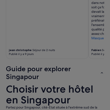
u
e
dans notre c
r
s
soit ça fonc
s
t
devait la lai
e
e
vraiment fr
p
x
préférait av
o
a
l'ensemble c
s
g
qualité prix
e
é
assez cher…
r
r
Masquer
a
é
u
p
t
jean christophe
Séjour de 2 nuits
Fabien
Séjour
o
Publié il y a 9 jours
Publié il y a 1
o
u
u
r
r
l
Guide pour explorer
d
a
e
q
Singapour
l
u
a
a
Choisir votre hôtel
p
l
i
i
s
t
en Singapour
c
é
i
o
Partez pour Singapour, cité-Etat située à l'extrême sud de la
n
f