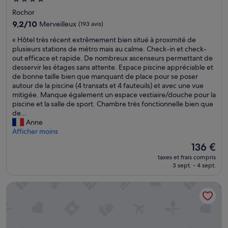
o
t
ê
4.0 étoiles
p
p
Rochor
m
o
r
9.2
9,2/10
Merveilleux
(193 avis)
e
r
a
sur
s
t
t
«
« Hôtel très récent extrêmement bien situé à proximité de
10,
h
o
i
H
plusieurs stations de métro mais au calme. Check-in et check-
Merveilleux,
e
u
q
ô
out efficace et rapide. De nombreux ascenseurs permettant de
(193 avis)
u
l
u
t
desservir les étages sans attente. Espace piscine appréciable et
r
e
e
e
de bonne taille bien que manquant de place pour se poser
e
m
l
l
autour de la piscine (4 transats et 4 fauteuils) et avec une vue
s
a
e
t
mitigée. Manque également un espace vestiaire/douche pour la
…
g
s
r
piscine et la salle de sport. Chambre très fonctionnelle bien que
N
n
c
è
de...
o
i
h
s
Anne
u
f
a
r
Afficher moins
s
i
m
é
Le
136 €
é
q
b
c
nouveau
t
u
r
taxes et frais compris
e
prix
i
e
e
3 sept. - 4 sept.
n
est
o
p
s
t
de
n
a
s
Village Hotel Sentosa by Far East Hospitality
e
136 €
s
r
o
x
a
c
n
t
u
n
t
r
1
a
p
ê