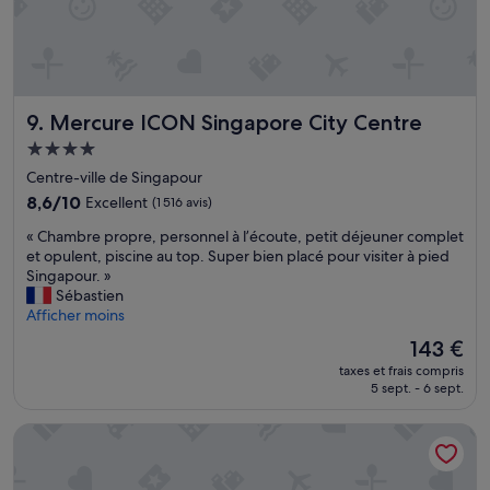
v
é
r
e
q
e
c
u
s
v
i
s
u
p
i
e
é
l
Mercure ICON Singapore City Centre
9. Mercure ICON Singapore City Centre
s
,
e
u
m
n
Hébergement
r
a
c
4.0 étoiles
Centre-ville de Singapour
l
i
i
e
8.6
s
8,6/10
Excellent
(1 516 avis)
e
c
sur
q
u
«
« Chambre propre, personnel à l’écoute, petit déjeuner complet
i
10,
u
s
C
et opulent, piscine au top. Super bien placé pour visiter à pied
r
Excellent,
i
e
h
Singapour. »
c
(1 516 avis)
a
,
a
Sébastien
u
c
m
m
Afficher moins
i
c
i
b
t
u
n
Le
143 €
r
d
e
i
nouveau
taxes et frais compris
e
e
i
b
prix
5 sept. - 6 sept.
p
F
l
a
est
r
1
l
r
de
Grand Copthorne Waterfront Hotel Singapore
o
»
e
i
143 €
p
t
n
r
e
c