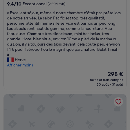
9.4
9,4/10
Exceptionnel
(2 204 avis)
sur
«
« Excellent séjour, même si notre chambre n'était pas prête lors
10,
E
de notre arrivée. Le salon Pacific est top, très qualitatif,
Exceptionnel,
x
personnel attentif même si le service est parfois un peu long.
(2 204 avis)
c
Les alcools sont haut de gamme, comme la nourriture. Vue
e
fabuleuse. Chambre tres silencieuse, mini bar inclus, tres
l
grande. Hotel bien situé, environ 10mn à pied de la marina ou
l
du Lion, il y a toujours des taxis devant, cela coûte peu, environ
e
14 € pour l'aéroport ou le magnifique parc naturel Bukit Timah,
n
à...
t
Herve
s
Afficher moins
é
Le
298 €
j
nouveau
taxes et frais compris
o
prix
30 août - 31 août
u
est
r
de
Paradox Singapore
,
298 €
m
ê
m
e
s
i