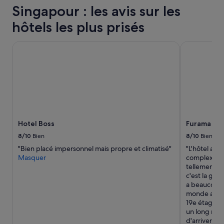
e
'
Singapour : les avis sur les
b
e
i
s
hôtels les plus prisés
e
p
n
a
Hotel Boss
Furama Rive
q
c
u
e
e
d
m
e
a
r
n
a
q
n
u
g
a
e
Hotel Boss
Furama Riv
n
m
8/10
Bien
8/10
Bien
t
e
d
n
"Bien placé impersonnel mais propre et climatisé"
"L'hôtel a t
e
t
Masquer
complexe, tr
p
.
tellement d
l
L
c'est la gue
a
e
a beaucoup 
c
p
monde arriv
e
r
19e étage po
p
i
un long mom
o
x
d'arriver à 