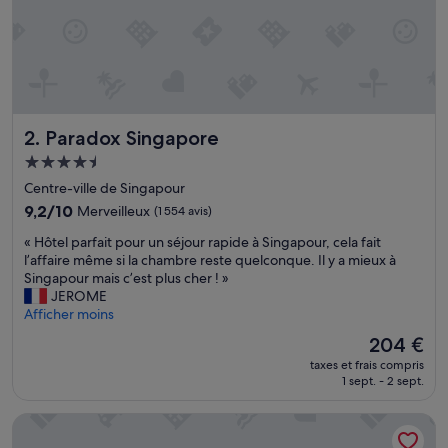
n
o
t
r
e
c
h
Paradox Singapore
2. Paradox Singapore
a
m
Hébergement
b
4.5 étoiles
Centre-ville de Singapour
r
e
9.2
9,2/10
Merveilleux
(1 554 avis)
n
sur
«
« Hôtel parfait pour un séjour rapide à Singapour, cela fait
'
10,
H
l’affaire même si la chambre reste quelconque. Il y a mieux à
é
Merveilleux,
ô
Singapour mais c’est plus cher ! »
t
(1 554 avis)
t
JEROME
a
e
Afficher moins
i
l
t
Le
204 €
p
p
nouveau
taxes et frais compris
a
a
prix
1 sept. - 2 sept.
r
s
est
f
p
de
Carlton Hotel Singapore
a
r
204 €
i
ê