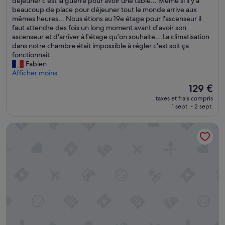
'
déjeuner c'est la guerre pour avoir une table… Même si il y a
a
bien,
h
beaucoup de place pour déjeuner tout le monde arrive aux
u
(1 560 avis)
ô
mêmes heures… Nous étions au 19e étage pour l'ascenseur il
t
t
faut attendre des fois un long moment avant d'avoir son
d
e
ascenseur et d'arriver à l'étage qu'on souhaite… La climatisation
e
l
dans notre chambre était impossible à régler c'est soit ça
g
a
fonctionnait...
a
t
Fabien
m
o
Afficher moins
m
u
e
Le
129 €
t
,
nouveau
taxes et frais compris
d
c
prix
1 sept. - 2 sept.
e
o
est
d
m
de
Swissotel The Stamford, Singapore
i
m
129 €
s
e
p
l
o
a
s
n
,
o
c
u
'
r
e
r
s
i
t
t