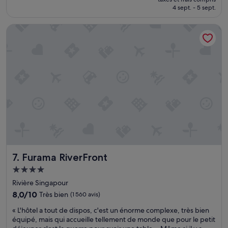
u
prix
4 sept. - 5 sept.
s
n
est
c
p
de
’
Furama RiverFront
e
134 €
e
u
s
l
t
o
p
n
l
g
u
.
s
L
c
e
h
s
e
a
r
l
!
c
»
o
Furama RiverFront
7. Furama RiverFront
o
l
Hébergement
s
4.0 étoiles
Rivière Singapour
s
o
8.0
8,0/10
Très bien
(1 560 avis)
n
sur
«
« L'hôtel a tout de dispos, c'est un énorme complexe, très bien
t
10,
L
équipé, mais qui accueille tellement de monde que pour le petit
h
Très