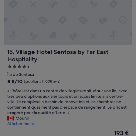
9
t
e
m
e
u
t
e
é
r
i
m
t
e
t
e
a
l
e
n
g
B
s
t
e
u
m
b
p
k
a
i
o
i
i
e
u
t
s
Village Hotel Sentosa by Far East Hospitality
15. Village Hotel Sentosa by Far East
n
r
T
f
s
Hospitality
l
i
o
i
'
m
n
Hébergement
t
a
a
c
4.5 étoiles
u
Île de Sentosa
s
h
t
é
8.8
8,8/10
Excellent
(1 008 avis)
c
,
i
à
sur
e
à
o
p
«
« L'hôtel est dans un centre de villegiature situé sur une île, avec
10,
n
.
n
r
L
très peu d'options aux alentours et un accès limité à la centre-
Excellent,
s
.
n
o
'
ville. Le complexe a besoin de renovation et les chambres ne
(1 008 avis)
e
.
e
x
h
contiennent quasiment pas d'espace de rangement. Le prix est
u
l
i
ô
exagéré pour la qualité offerte. »
r
l
m
t
Mounir
i
e
i
e
Afficher moins
l
s
t
l
f
Le
L
193 €
é
e