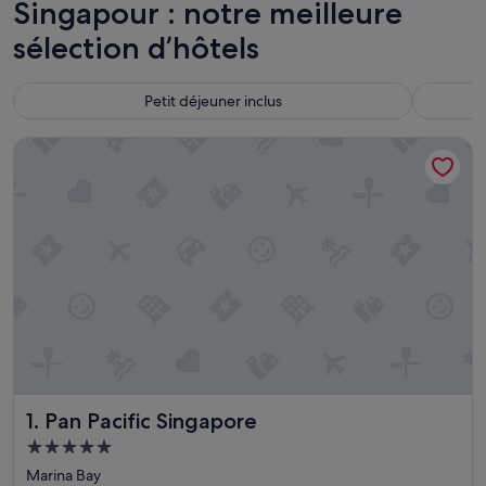
Singapour : notre meilleure
sélection d’hôtels
Petit déjeuner inclus
Pan Pacific Singapore
Pan Pacific Singapore
1. Pan Pacific Singapore
Hébergement
5.0 étoiles
Marina Bay