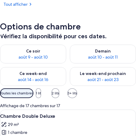
Tout afficher
Options de chambre
Vérifiez la disponibilité pour ces dates.
Vérifier la disponibilité pour ce soir août 9 - août 10
Vérifier la disponibilité pour 
Ce soir
Demain
août 9 - août 10
août 10 - août 11
Vérifier la disponibilité pour ce week-end août 14 - août 16
Vérifier la disponibilité pour
Ce week-end
Le week-end prochain
août 14 - août 16
août 21 - août 23
Filtres
Toutes les chambres
1 lit
2 lits
3+ lits
disponibles
pour
Affichage de 17 chambres sur 17
les
Afficher
Une chambre d’hôtel moderne dotée d’un
9
Chambre Double Deluxe
chambres
toutes
29 m²
les
1 chambre
photos