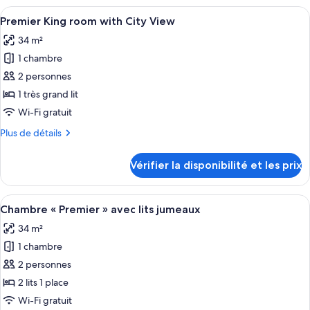
avec
type
Afficher
Une chambre d’hôtel moderne dotée d’u
lits
8
de
Premier King room with City View
toutes
jumeaux
chambre
34 m²
Chambre
les
Deluxe
1 chambre
photos
avec
pour
2 personnes
lits
ce
jumeaux
1 très grand lit
type
Wi-Fi gratuit
de
Plus
Plus de détails
chambre :
de
Premier
détails
Vérifier la disponibilité et les prix
sur
King
le
room
type
Afficher
Literie de qualité supérieure, couette 
with
9
de
Chambre « Premier » avec lits jumeaux
toutes
City
chambre
34 m²
Premier
les
View
King
1 chambre
photos
room
pour
2 personnes
with
ce
City
2 lits 1 place
View
type
Wi-Fi gratuit