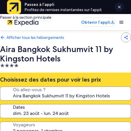
Passez à l’appli
Profitez de remises instantanées sur l’appli
Passer à la section principale
Obtenir l’appli
Afficher tous les hébergements
Aira Bangkok Sukhumvit 11 by
Kingston Hotels
Hébergement
4.0 étoiles
Choisissez des dates pour voir les prix
Où allez-vous ?
Dates
Voyageurs