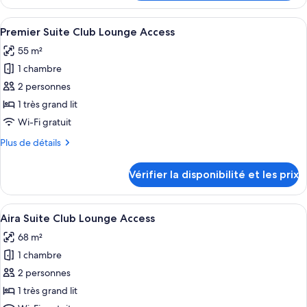
le
Club
type
Afficher
Une chambre d’hôtel avec un grand lit
Lounge
12
de
Premier Suite Club Lounge Access
toutes
Access
chambre
55 m²
Executive
les
Studio
1 chambre
photos
Club
pour
2 personnes
Lounge
ce
Access
1 très grand lit
type
Wi-Fi gratuit
de
Plus
Plus de détails
chambre :
de
Premier
détails
Vérifier la disponibilité et les prix
sur
Suite
le
Club
type
Afficher
Une chambre d’hôtel moderne équipée d
Lounge
7
de
Aira Suite Club Lounge Access
toutes
Access
chambre
68 m²
Premier
les
Suite
1 chambre
photos
Club
pour
2 personnes
Lounge
ce
Access
1 très grand lit
type