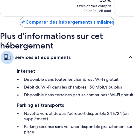
55 €
756 avis
Excellent,
nouveau
1 873 avis
taxes et frais compris
Literie hypoallergénique et couette en duvet d'oie
prix
24 août - 25 août
est
Salle de bains avec douche à « effet pluie » et bidet
de
Comparer des hébergements similaires
TV connectée 55 pouces avec Netflix, services de streaming et
55 €
chaînes par satellite
Plus d’informations sur cet
Cafetière/bouilloire, service de ménage quotidien et bureau
hébergement
Services et équipements
Internet
Disponible dans toutes les chambres : Wi-Fi gratuit
Débit du Wi-Fi dans les chambres : 50 Mbit/s ou plus
Disponible dans certaines parties communes : Wi-Fi gratuit
Parking et transports
Navette vers et depuis l’aéroport disponible 24 h/24 (en
supplément)
Parking sécurisé sans voiturier disponible gratuitement sur
place