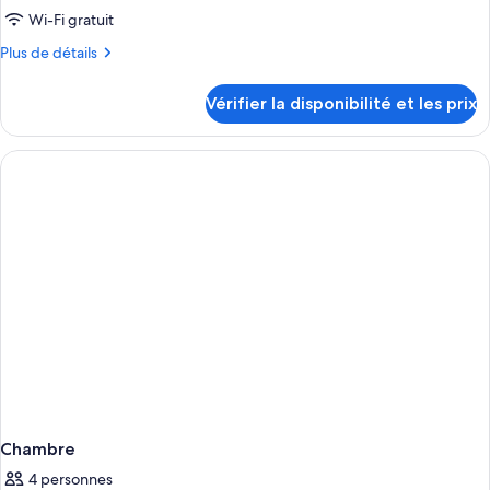
type
Wi-Fi gratuit
de
Plus
Plus de détails
chambre :
de
Superior
détails
Vérifier la disponibilité et les prix
sur
Twin
le
Room
type
No
de
Window
chambre
Superior
Twin
Room
No
Window
Chambre
4 personnes