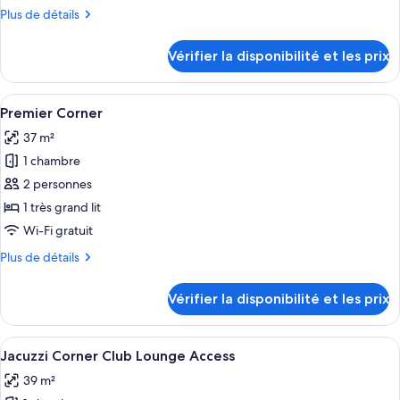
de
Plus
Plus de détails
chambre :
de
Chambre
détails
Vérifier la disponibilité et les prix
sur
«
le
Premier
type
Afficher
Une chambre d’hôtel avec un grand lit,
»
8
de
Premier Corner
toutes
avec
chambre
37 m²
Chambre
les
lits
«
1 chambre
photos
jumeaux
Premier
pour
2 personnes
»
ce
avec
1 très grand lit
lits
type
Wi-Fi gratuit
jumeaux
de
Plus
Plus de détails
chambre :
de
Premier
détails
Vérifier la disponibilité et les prix
sur
Corner
le
type
Afficher
Une chambre d’hôtel moderne avec un gr
11
de
Jacuzzi Corner Club Lounge Access
toutes
chambre
39 m²
Premier
les