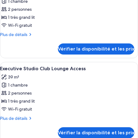
Corner
1 chambre
photos
pour
2 personnes
ce
1 très grand lit
type
Wi-Fi gratuit
de
Plus
Plus de détails
chambre :
de
Jacuzzi
détails
Vérifier la disponibilité et les prix
sur
Corner
le
Club
type
Afficher
Un lit bien fait, avec du linge de lit b
Lounge
11
de
Executive Studio Club Lounge Access
toutes
Access
chambre
39 m²
Jacuzzi
les
Corner
1 chambre
photos
Club
pour
2 personnes
Lounge
ce
Access
1 très grand lit
type
Wi-Fi gratuit
de
Plus
Plus de détails
chambre :
de
Executive
détails
Vérifier la disponibilité et les prix
sur
Studio