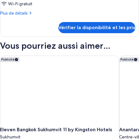
Wi-Fi gratuit
Plus
Plus de détails
de
détails
Vérifier la disponibilité et les prix
sur
le
type
Vous pourriez aussi aimer…
de
chambre
Chambre
Eleven Bangkok Sukhumvit 11 by Kingston Hotels
Anantara
Publicité
Publicité
Eleven Bangkok Sukhumvit 11 by Kingston Hotels
Anantar
Sukhumvit
Centre-vi