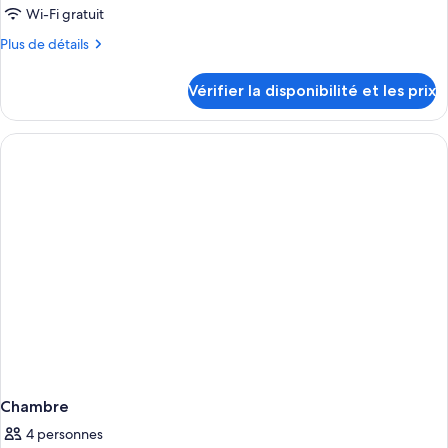
Wi-Fi gratuit
Plus
Plus de détails
de
détails
Vérifier la disponibilité et les prix
sur
le
type
de
chambre
Chambre
Chambre
4 personnes