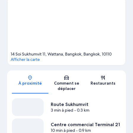
activité toute autre, mais tout aussi sympathique,
l'emblématique Health Land Spa & Massage Asoke n'attend que
vous ! Pensez également à ajouter Centre commercial Terminal
21 et Société Siam & Ban Kamthieng à votre liste de choses à
voir. Besoin de vous dégourdir les jambes ? Cette région
propose une multitude d'activités telles que les visites de
vignobles. Les clients apprécient particulièrement la commodité
de cet hôtel par rapport aux transports publics : Station de BTS
Nana est à 4 minutes de marche et Station de BTS Asok à 10
minutes.
Consultez notre guide de voyage sur Bangkok
14 Soi Sukhumvit 11, Wattana, Bangkok, Bangkok, 10110
Afficher la carte
Carte
À proximité
Comment se
Restaurants
déplacer
Route Sukhumvit
3 min à pied
- 0.3 km
Centre commercial Terminal 21
10 min à pied
- 0.9 km