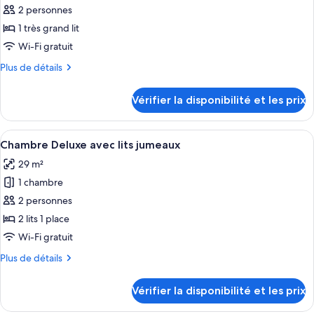
pour
2 personnes
ce
1 très grand lit
type
Wi-Fi gratuit
de
Plus
Plus de détails
chambre :
de
Chambre
détails
Vérifier la disponibilité et les prix
sur
Double
le
Deluxe
type
Afficher
Une chambre d’hôtel avec deux lits, une
7
de
Chambre Deluxe avec lits jumeaux
toutes
chambre
29 m²
Chambre
les
Double
1 chambre
photos
Deluxe
pour
2 personnes
ce
2 lits 1 place
type
Wi-Fi gratuit
de
Plus
Plus de détails
chambre :
de
Chambre
détails
Vérifier la disponibilité et les prix
sur
Deluxe
le