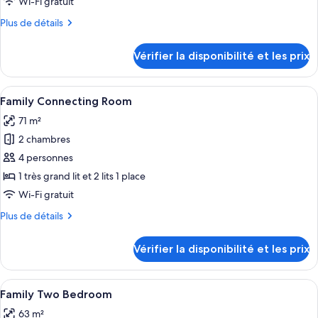
Wi-Fi gratuit
de
Plus
Plus de détails
chambre :
de
Aira
détails
Vérifier la disponibilité et les prix
sur
Suite
le
Club
type
Afficher
Une chambre d’hôtel avec un grand lit,
Lounge
8
de
Family Connecting Room
toutes
Access
chambre
71 m²
Aira
les
Suite
2 chambres
photos
Club
pour
4 personnes
Lounge
ce
Access
1 très grand lit et 2 lits 1 place
type
Wi-Fi gratuit
de
Plus
Plus de détails
chambre :
de
Family
détails
Vérifier la disponibilité et les prix
sur
Connecting
le
Room
type
Afficher
Une chambre d’hôtel équipée d’une télév
6
de
Family Two Bedroom
toutes
chambre
63 m²
Family