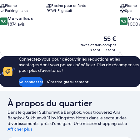
Piscine
Piscine pour enfants
Piscine
Parking inclus
Wi-Fi gratuit
Spa
9.0
9.2
Merveilleux
Merve
9,0
9,2
sur
sur
1 874 avis
1 000 
10,
10,
Merveilleux,
Merveilleu
Le
55 €
1 874 avis
1 000 avis
nouveau
taxes et frais compris
prix
8 sept. - 9 sept.
est
Connectez-vous pour découvrir les réductions et les
de
avantages dont vous pouvez bénéficier. Plus de récompenses
55 €
pour plus d’aventures !
Se connecter
S’inscrire gratuitement
À propos du quartier
Dans le quartier Sukhumvit à Bangkok, vous trouverez Aira
Bangkok Sukhumvit 11 by Kingston Hotels dans le secteur des
divertissements, près d'une gare. Une mission shopping est à
l'ordre du jour ? Dirigez-vous vers les célèbres Centre
Afficher plus
commercial Nana Square et Quartier Coréen. Et pour une