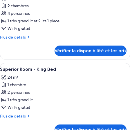
les
Connecting
2 chambres
photos
Room
pour
4 personnes
ce
1 très grand lit et 2 lits 1 place
type
Wi-Fi gratuit
de
Plus
Plus de détails
chambre :
de
Family
détails
Vérifier la disponibilité et les prix
sur
Two
le
Bedroom
type
Afficher
Une chambre d’hôtel avec un lit, un té
10
de
Superior Room - King Bed
toutes
chambre
24 m²
Family
les
Two
1 chambre
photos
Bedroom
pour
2 personnes
ce
1 très grand lit
type
Wi-Fi gratuit
de
Plus
Plus de détails
chambre :
de
Superior
détails
Vérifier la disponibilité et les prix