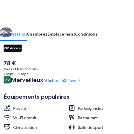
Bangkok
Sukhumvit
11
cédent
Suivant
by
161+
Présentation
Chambres
Emplacement
Conditions
Kingston
VIP Access
Hotels
Le
78 €
prix
taxes et frais compris
actuel
7 sept. - 8 sept.
est
Avis
Merveilleux
9,2
Afficher 1 532 avis
9,2 sur 10
de
voyageurs
78 €.
Équipements populaires
Petit déjeuner, déjeuner, dîner et brun
Piscine
Parking inclus
Wi-Fi gratuit
Restaurant
Climatisation
Salle de sport