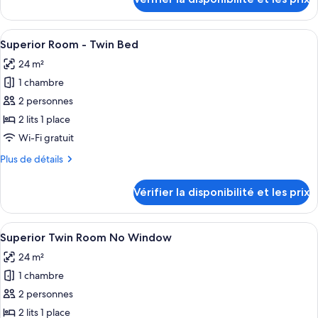
sur
Room
le
-
type
Afficher
Une chambre d’hôtel avec deux lits, un
King
9
de
Superior Room - Twin Bed
toutes
Bed
chambre
24 m²
Superior
les
Room
1 chambre
photos
-
pour
2 personnes
King
ce
Bed
2 lits 1 place
type
Wi-Fi gratuit
de
Plus
Plus de détails
chambre :
de
Superior
détails
Vérifier la disponibilité et les prix
sur
Room
le
-
type
Afficher
Une chambre d’hôtel équipée d’une télév
Twin
5
de
Superior Twin Room No Window
toutes
Bed
chambre
24 m²
Superior
les
Room
1 chambre
photos
-
pour
2 personnes
Twin
ce
Bed
2 lits 1 place