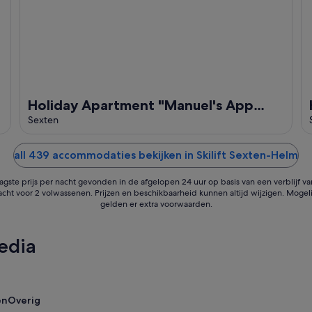
Holiday Apartment "Manuel's App
Watschinger - Frieda" with Mountain
Sexten
View & Wi-Fi
all 439 accommodaties bekijken in Skilift Sexten-Helm
agste prijs per nacht gevonden in de afgelopen 24 uur op basis van een verblijf va
acht voor 2 volwassenen. Prijzen en beschikbaarheid kunnen altijd wijzigen. Mogeli
gelden er extra voorwaarden.
edia
en
Overig