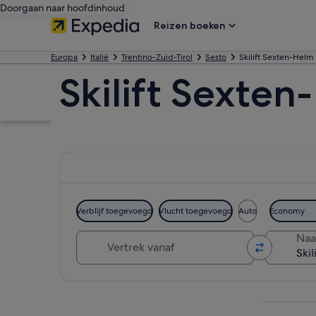
Doorgaan naar hoofdinhoud
Reizen boeken
Europa
Italië
Trentino-Zuid-Tirol
Sesto
Skilift Sexten-Helm
Skilift Sexte
Verblijf toegevoegd
Vlucht toegevoegd
Auto
Economy
Vertrek vanaf
Naa
Kaart verkennen