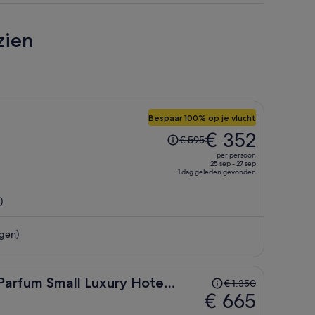
zien
Bespaar 100% op je vlucht
De
€ 352
€ 595
prijs
per persoon
was
25 sep - 27 sep
1 dag geleden gevonden
€ 595,
de
)
prijs
is
gen)
nu
€ 352
per
persoon
De
Parfum Small Luxury Hotels
€ 1.350
prijs
€ 665
was