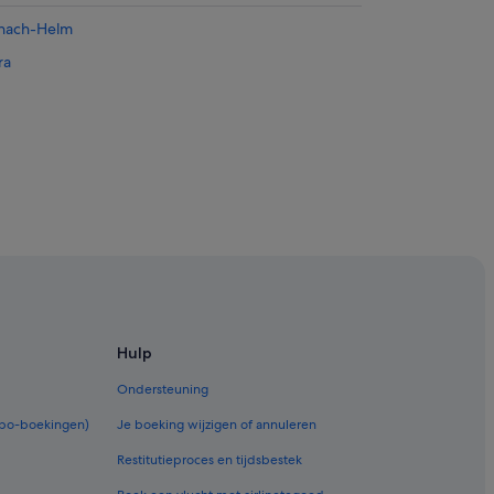
schach-Helm
ra
belbaan
rselva
en-Helm
Hulp
nnes-Braies
Ondersteuning
o
rbo-boekingen)
Je boeking wijzigen of annuleren
Restitutieproces en tijdsbestek
es