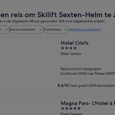
een reis om Skilift Sexten-Helm te 
ijn in de afgelopen 48 uur gevonden. Klik voor bijgewerkte prijzen.
n
Sterrenclassificatie
Vluchtklasse
Alle filters verwijderen
Hotel Crivi's
4
out
Milan Centre
of
5
Retourvlucht inbegrepen
Eindhoven (EIN) naar Milaan (MXP
8,2
/
10
Zeer goed! (405 beoordelin
Magna Pars- L'Hotel à 
5
of the World
out
Porta Genova