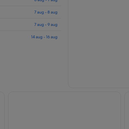
7 aug - 8 aug
7 aug - 9 aug
14 aug - 16 aug
ew of the Sesto Dolomites
Ariane's Guesthouse – Relax: Apartment with View of the
Ar