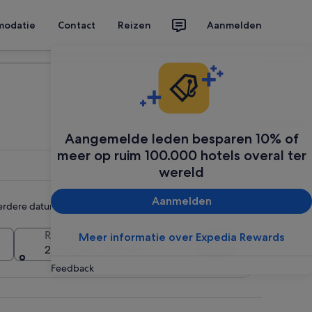
modatie
Contact
Reizen
Aanmelden
Plan je reis
Aangemelde leden besparen 10% of
meer op ruim 100.000 hotels overal ter
wereld
Aanmelden
rdere datums of bestemmingen toevoegen
Reizigers
Meer informatie over Expedia Rewards
Zoeken
2 reizigers, 1 kamer
Feedback