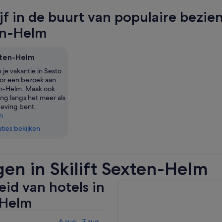
ijf in de buurt van populaire bezie
en-Helm
exten-Helm
 je vakantie in Sesto
oor een bezoek aan
ten-Helm. Maak ook
ng langs het meer als
geving bent.
n
ies bekijken
en in Skilift Sexten-Helm
id van hotels in
-Helm
6 aug - 7 aug