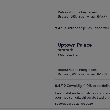
of
5
Retourvlucht inbegrepen
Brussel (BRU) naar Milaan (MXP)
9,4
/
10
Uitzonderlijk! (591 beoordel
Uptown Palace
4
out
Milan Centre
of
5
Retourvlucht inbegrepen
Brussel (BRU) naar Milaan (MXP)
8,6
/
10
Geweldig! (1.018 beoordeli
Een uitstekende uitvalsbasis om te 
een magisch uitzicht op de Stad e
Beoordeeld op 23 mrt 2026