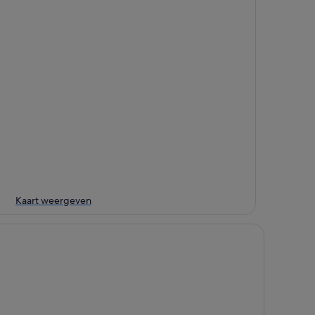
Kaart weergeven
 Sesto Dolomites
iane's Guesthouse – Apartment with View of the Sexten Dolo