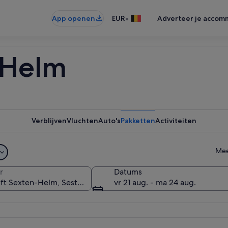
•
App openen
EUR
Adverteer je accom
n-Helm
Verblijven
Vluchten
Auto's
Pakketten
Activiteiten
Mee
r
Datums
vr 21 aug. - ma 24 aug.