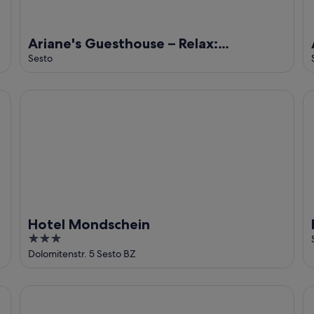
Ariane's Guesthouse – Relax:
Apartment with View of the Sesto
Sesto
Dolomites
Hotel Mondschein
Ba
Hotel Mondschein
3
out
Dolomitenstr. 5 Sesto BZ
of
5
)
Holiday Apartment "Manuel's App Watschinger - Frieda" 
Ho