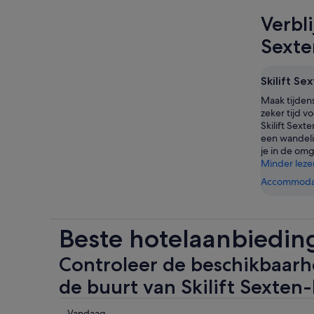
Verbl
Sext
Skilift S
Maak tijdens
zeker tijd v
Skilift Sex
een wandeli
je in de om
Minder leze
Accommodat
Beste hotelaanbieding
Controleer de beschikbaarhe
de buurt van Skilift Sexten
Controleer
Vandaag