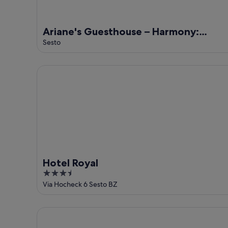
16
aug
Ariane's Guesthouse – Harmony:
Apartment with View of the Sesto
Sesto
Dolomites
Hotel Royal
Hotel Royal
3.5
out
Via Hocheck 6 Sesto BZ
of
5
Bachlaufen Haus – Spacious 2+2 Apartment (50 sqm