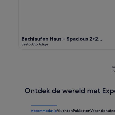
Bachlaufen Haus – Spacious 2+2
Apartment (50 sqm)
Sesto Alto Adige
La
n
Ontdek de wereld met Exp
Accommodatie
Vluchten
Pakketten
Vakantiehuiz