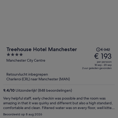
De
Treehouse Hotel Manchester
€ 342
prijs
€ 193
4
was
out
Manchester City Centre
per persoon
€ 342,
of
18 sep - 20 sep
2 uur geleden gevonden
de
5
Retourvlucht inbegrepen
prijs
Charleroi (CRL) naar Manchester (MAN)
is
nu
9,4
/
10
Uitzonderlijk! (848 beoordelingen)
€ 193
per
Very helpful staff, early checkin was possible and the room was
amazing in that it was quirky and different but also a high standard,
persoon
comfortable and clean. Filtered water was on every floor, well kitted
out gym although we didn't get chance to use it. Breakfast was
Beoordeeld op 8 aug 2026
fantastic, quick service and the bar staff where very helpful The