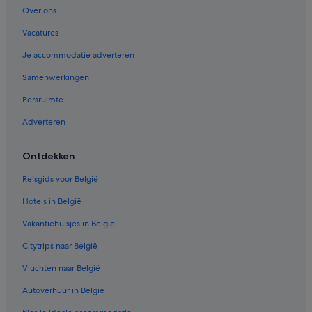
Hotels in Bakewell
Over ons
Hotels in de buurt van Danger Zone Paintball Centre
Vacatures
Hotels in de buurt van Chatsworth House
Je accommodatie adverteren
Samenwerkingen
Persruimte
Adverteren
Ontdekken
Reisgids voor België
Hotels in België
Vakantiehuisjes in België
Citytrips naar België
Vluchten naar België
Autoverhuur in België