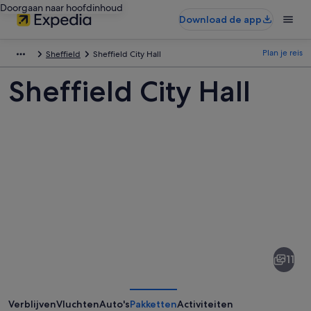
Doorgaan naar hoofdinhoud
Download de app
Plan je reis
Sheffield
Sheffield City Hall
Sheffield City Hall
Afbeeldingen
van
Sheffield
11
City
Hall
Verblijven
Vluchten
Auto's
Pakketten
Activiteiten