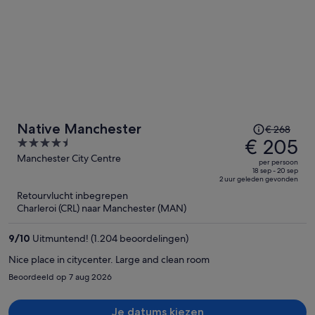
De
Native Manchester
€ 268
prijs
€ 205
4.5
was
out
Manchester City Centre
per persoon
€ 268,
of
18 sep - 20 sep
2 uur geleden gevonden
de
5
Retourvlucht inbegrepen
prijs
Charleroi (CRL) naar Manchester (MAN)
is
nu
9
/
10
Uitmuntend! (1.204 beoordelingen)
€ 205
per
Nice place in citycenter. Large and clean room
persoon
Beoordeeld op 7 aug 2026
Je datums kiezen