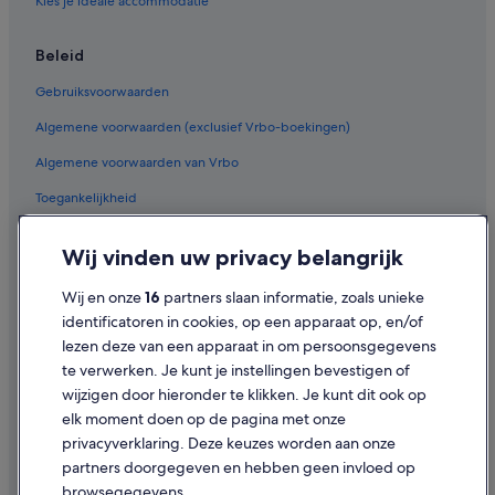
Kies je ideale accommodatie
Beleid
Gebruiksvoorwaarden
Algemene voorwaarden (exclusief Vrbo-boekingen)
Algemene voorwaarden van Vrbo
Toegankelijkheid
Privacy
Wij vinden uw privacy belangrijk
Cookies
Wij en onze
16
partners slaan informatie, zoals unieke
Juridische informatie/Contact
identificatoren in cookies, op een apparaat op, en/of
Inhoudsrichtlijnen en inhoud rapporteren
lezen deze van een apparaat in om persoonsgegevens
te verwerken. Je kunt je instellingen bevestigen of
Hulp
wijzigen door hieronder te klikken. Je kunt dit ook op
elk moment doen op de pagina met onze
Ondersteuning
privacyverklaring. Deze keuzes worden aan onze
Je boeking wijzigen of annuleren
partners doorgegeven en hebben geen invloed op
browsegegevens.