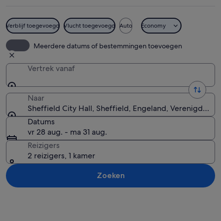
Verblijf toegevoegd
Vlucht toegevoegd
Auto
Economy
Een historisch gebouw met brede zuile
Meerdere datums of bestemmingen toevoegen
Vertrek vanaf
Naar
Sheffield City Hall, Sheffield, Engeland, Verenigd Koni
Datums
vr 28 aug. - ma 31 aug.
Reizigers
2 reizigers, 1 kamer
Zoeken
Kaart verkennen