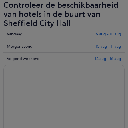
Controleer de beschikbaarheid
van hotels in de buurt van
Sheffield City Hall
Controleer
Vandaag
9 aug - 10 aug
de
prijzen
Controleer
Morgenavond
10 aug - 11 aug
in
de
de
prijzen
Controleer
Volgend weekend
14 aug - 16 aug
buurt
in
de
van
de
prijzen
Sheffield
buurt
in
City
van
de
Hall
Sheffield
buurt
voor
City
van
vannacht,
Hall
Sheffield
9
voor
City
aug
morgenavond,
Hall
-
10
voor
10
aug
volgend