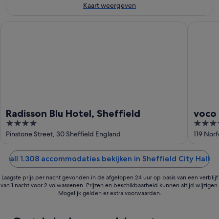
aug
-
weekend,
Kaart weergeven
11
14
aug
aug
Radisson Blu Hotel, Sheffield
voco She
-
16
aug
Radisson Blu Hotel, Sheffield
voco 
4
4
out
out
Pinstone Street, 30 Sheffield England
119 Norf
of
of
5
5
all 1.308 accommodaties bekijken in Sheffield City Hall
Laagste prijs per nacht gevonden in de afgelopen 24 uur op basis van een verblijf
van 1 nacht voor 2 volwassenen. Prijzen en beschikbaarheid kunnen altijd wijzigen.
Mogelijk gelden er extra voorwaarden.