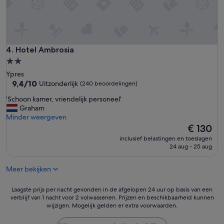
Hotel Ambrosia
4. Hotel Ambrosia
2.0-
sterrenaccommodatie
Ypres
9.4
9,4/10
Uitzonderlijk
(240 beoordelingen)
van
'
'Schoon kamer, vriendelijk personeel'
10,
S
Graham
Uitzonderlijk,
c
Minder weergeven
(240
h
De
€ 130
beoordelingen)
o
prijs
inclusief belastingen en toeslagen
o
is
24 aug - 25 aug
n
€ 130
k
Meer bekijken
a
m
e
Laagste
Laagste prijs per nacht gevonden in de afgelopen 24 uur op basis van een
r
verblijf van 1 nacht voor 2 volwassenen. Prijzen en beschikbaarheid kunnen
prijs
wijzigen. Mogelijk gelden er extra voorwaarden.
,
per
v
nacht