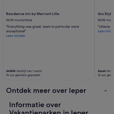
extra
voorwaarden.
Residence Inn by Marriott Lille
ibis Styl
10/10
Voortreffelijk
10/10
Voortr
"Everything was great, team in particular were
"Litterie 
exceptional"
Lees mind
Lees minder
SARIN
Verblijf van 1 nacht
Sarah
Verbli
15 uur geleden geplaatst
16 uur gele
Ontdek meer over Ieper
Informatie over
Vakantieparken in Ieper