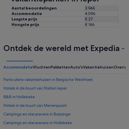
Aantal beoordelingen
3.944
Accommodatie
4.096
Laagste prijs
€ 27
Hoogste prijs
€ 166
Ontdek de wereld met Expedia
Accommodatie
Vluchten
Pakketten
Auto's
Vakantiehuizen
Overig
Particuliere vakantiehuizen in Belgische Westhoek
Hotels in de buurt van Station Ieper
B&B in Hollebeke
Hotels in de buurt van Menenpoort
Campings en stacaravans in Boezinge
Campings en stacaravans in Hollebeke