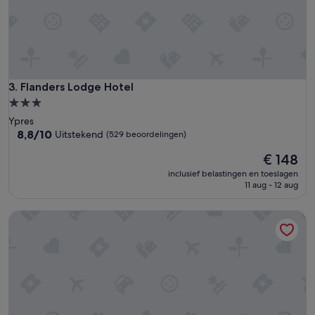
.
'
Flanders Lodge Hotel
3. Flanders Lodge Hotel
3.0-
sterrenaccommodatie
Ypres
8.8
8,8/10
Uitstekend
(529 beoordelingen)
van
De
€ 148
10,
prijs
Uitstekend,
inclusief belastingen en toeslagen
is
(529
11 aug - 12 aug
€ 148
beoordelingen)
Hotel Ambrosia