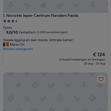
Novotel Ieper Centrum Flanders Fields
1. Novotel Ieper Centrum Flanders Fields
3.5-
sterrenaccommodatie
Ypres
9.0
9,0/10
Fantastisch
(1.005 beoordelingen)
van
'
'Ideale ligging en zeer mooie, lichtrijke kamer.'
10,
I
Marie-Ch
Fantastisch,
d
Minder weergeven
(1.005
e
De
€ 124
beoordelingen)
a
prijs
inclusief belastingen en toeslagen
l
is
25 aug - 26 aug
e
€ 124
l
Hotel Ariane
i
g
g
i
n
g
e
n
z