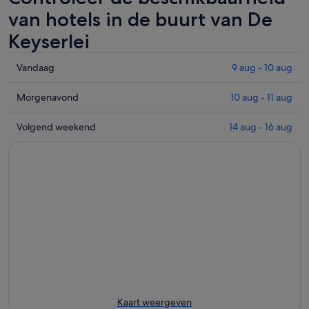
van hotels in de buurt van De
Keyserlei
Controleer
Vandaag
9 aug - 10 aug
de
prijzen
Controleer
Morgenavond
10 aug - 11 aug
in
de
de
prijzen
Controleer
Volgend weekend
14 aug - 16 aug
buurt
in
de
van
de
prijzen
De
buurt
in
Keyserlei
van
de
voor
De
buurt
vannacht,
Keyserlei
van
9
voor
De
aug
morgenavond,
Keyserlei
-
10
voor
10
aug
volgend
aug
-
weekend,
11
14
Kaart weergeven