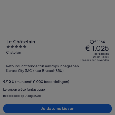
De
Le Châtelain
€ 1.164
prijs
€ 1.025
5
was
out
Chatelain
per persoon
€ 1.164,
of
29 okt - 3 nov
1 dag geleden gevonden
de
5
Retourvlucht zonder tussenstops inbegrepen
prijs
Kansas City (MCI) naar Brussel (BRU)
is
nu
9
/
10
Uitmuntend! (1.000 beoordelingen)
€ 1.025
per
Le séjour à été fantastique
persoon
Beoordeeld op 7 aug 2026
Je datums kiezen