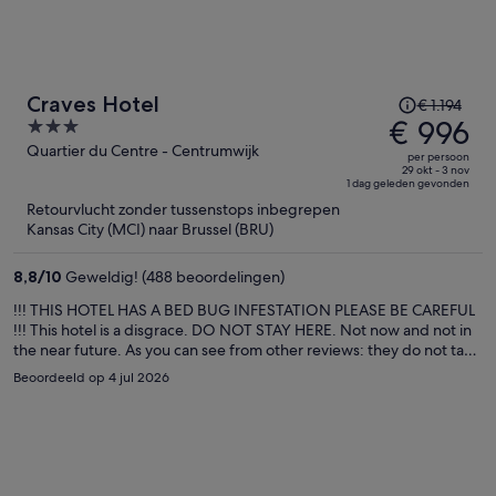
De
Craves Hotel
€ 1.194
prijs
€ 996
3
was
out
Quartier du Centre - Centrumwijk
per persoon
€ 1.194,
of
29 okt - 3 nov
1 dag geleden gevonden
de
5
Retourvlucht zonder tussenstops inbegrepen
prijs
Kansas City (MCI) naar Brussel (BRU)
is
nu
8,8
/
10
Geweldig! (488 beoordelingen)
€ 996
per
!!! THIS HOTEL HAS A BED BUG INFESTATION PLEASE BE CAREFUL
!!! This hotel is a disgrace. DO NOT STAY HERE. Not now and not in
persoon
the near future. As you can see from other reviews: they do not take
health concerns such as bed bugs seriously. There was bed bugs in
Beoordeeld op 4 jul 2026
our room, which we told to multiple members of staff. We were not
taken seriously and not offered any sort of compensation or
solution. It was basically: leave or stay in the bed bug-infested
room. This hotel clearly has an issue they are not dealing with
(please also look at the other reviews). The staff treated us
horrendously and denied to offer us any help. We did not get a