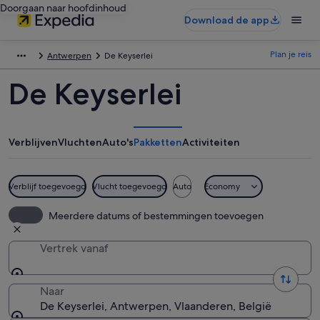
Doorgaan naar hoofdinhoud
Download de app
Plan je reis
Antwerpen
De Keyserlei
De Keyserlei
Verblijven
Vluchten
Auto's
Pakketten
Activiteiten
Verblijf toegevoegd
Vlucht toegevoegd
Auto
Economy
Meerdere datums of bestemmingen toevoegen
Vertrek vanaf
Naar
De Keyserlei, Antwerpen, Vlaanderen, België