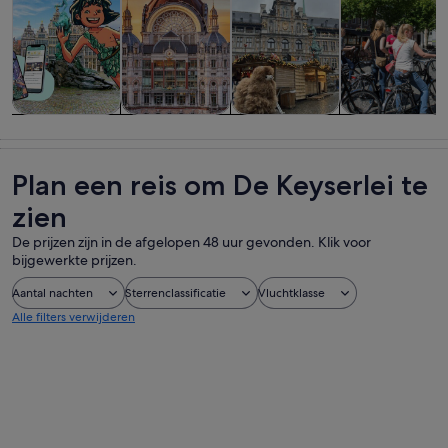
Tours &
Geschiedenis
Privé- &
Avontuur &
daguitstapjes
& cultuur
gepersonaliseerde
buiten
tours
Plan een reis om De Keyserlei te
zien
De prijzen zijn in de afgelopen 48 uur gevonden. Klik voor
bijgewerkte prijzen.
Aantal nachten
Sterrenclassificatie
Vluchtklasse
Alle filters verwijderen