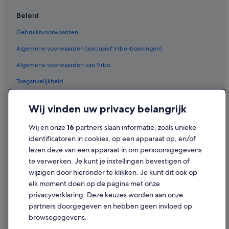
Hotels in de buurt van Rubenshuis
Beleid
Familie in Wilde Zee
Gebruiksvoorwaarden
Hotels met restaurant in Universiteitsbuurt
Algemene voorwaarden (exclusief Vrbo-boekingen)
Hotels in Klein-Antwerpen
Algemene voorwaarden van Vrbo
Hotels in de buurt van De Keyserlei
Toegankelijkheid
Hotels in de buurt van Zoo van Antwerpen
Privacy
Hotels in Seefhoek
Wij vinden uw privacy belangrijk
Cookies
Hotels in de buurt van Station Antwerpen-Centraal
Wij en onze
16
partners slaan informatie, zoals unieke
Juridische informatie/Contact
Hotels in de buurt van Museum Mayer van den Bergh
identificatoren in cookies, op een apparaat op, en/of
Inhoudsrichtlijnen en inhoud rapporteren
lezen deze van een apparaat in om persoonsgegevens
Hotels in de buurt van Theaterhuis HETPALEIS
te verwerken. Je kunt je instellingen bevestigen of
Spa in Oude Stad
Hulp
wijzigen door hieronder te klikken. Je kunt dit ook op
Hotels in Joodse Wijk
elk moment doen op de pagina met onze
Ondersteuning
privacyverklaring. Deze keuzes worden aan onze
Hotels met restaurant in Oude Stad
Je boeking wijzigen of annuleren
partners doorgegeven en hebben geen invloed op
Particuliere vakantiehuizen in Station Antwerpen-
browsegegevens.
Centraal
Restitutieproces en tijdsbestek