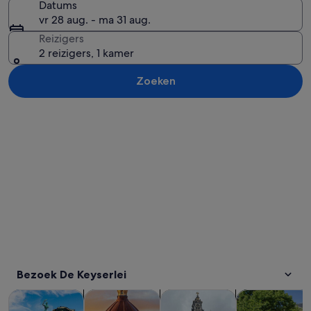
Datums
vr 28 aug. - ma 31 aug.
Reizigers
2 reizigers, 1 kamer
Zoeken
Kaart verkennen
Bezoek De Keyserlei
Opent een nieuwe tab
Opent een nieuwe ta
Tours & daguitstapjes
Geschiedenis & cultuur
Privé- & gepersonaliseerde to
Avontuur & bu