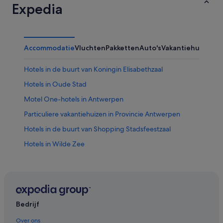
Expedia
Accommodatie
Vluchten
Pakketten
Auto's
Vakantiehuizen
Ov
Hotels in de buurt van Koningin Elisabethzaal
Hotels in Oude Stad
Motel One-hotels in Antwerpen
Particuliere vakantiehuizen in Provincie Antwerpen
Hotels in de buurt van Shopping Stadsfeestzaal
Hotels in Wilde Zee
Hotels in de buurt van Plantentuin
Appartementen in Provincie Antwerpen
Hotels in Amandus - Atheneum
Hotels in de buurt van Koningin Astridplein
Bedrijf
Hotels in de buurt van Begijnhof Antwerpen
Over ons