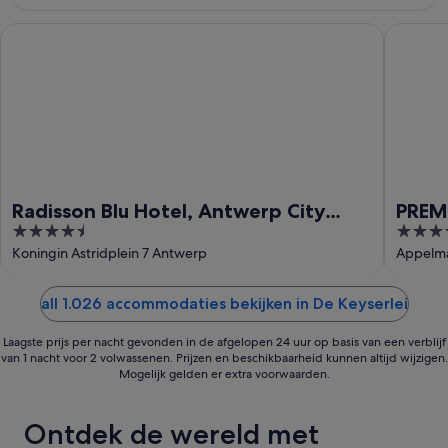
aug
aug
-
Radisson Blu Hotel, Antwerp City Centre
PREMIER
16
aug
Radisson Blu Hotel, Antwerp City
PREM
4.5
4
Centre
out
out
Koningin Astridplein 7 Antwerp
Appelma
of
of
5
5
all 1.026 accommodaties bekijken in De Keyserlei
Laagste prijs per nacht gevonden in de afgelopen 24 uur op basis van een verblijf
van 1 nacht voor 2 volwassenen. Prijzen en beschikbaarheid kunnen altijd wijzigen.
Mogelijk gelden er extra voorwaarden.
Ontdek de wereld met