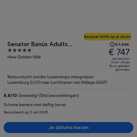
Bespaar 100% op je vlucht
De
Senator Banús Adults
€ 1.244
prijs
€ 747
5
Recomended
was
out
New Golden Mile
per persoon
€ 1.244,
of
17 okt - 24 okt
18 uur geleden
de
5
gevonden
prijs
Retourvlucht zonder tussenstops inbegrepen
is
Luxemburg (LUX) naar Luchthaven van Málaga (AGP)
nu
€ 747
8,8
/
10
Geweldig! (566 beoordelingen)
per
Schone kamers met deftig terras
persoon
Beoordeeld op 2 okt 2025
Je datums kiezen