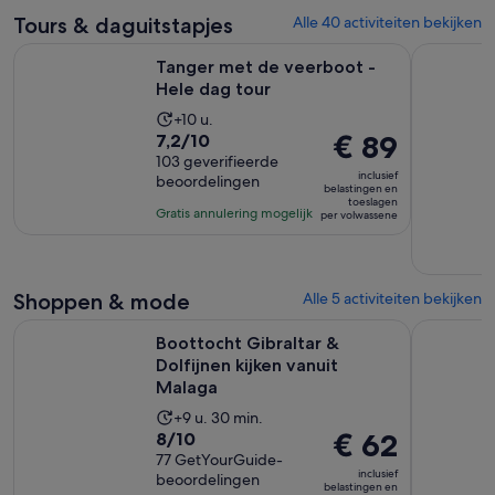
Tours & daguitstapjes
Alle 40 activiteiten bekijken
Opent een nieuwe 
Tanger met de veerboot - Hele dag tour
Ontdek Ron
Tanger met de veerboot -
Hele dag tour
De
+10 u.
7.2
De
€ 89
7,2/10
activiteit
van
103 geverifieerde
prijs
duurt
inclusief
beoordelingen
10
is
10
belastingen en
toeslagen
met
€ 89
uur
Gratis annulering mogelijk
per volwassene
103
per
beoordelingen
volwassene
Shoppen & mode
Alle 5 activiteiten bekijken
Opent e
Boottocht Gibraltar & Dolfijnen kijken vanuit Malaga
Winkelexcu
Boottocht Gibraltar &
Dolfijnen kijken vanuit
Malaga
De
+9 u. 30 min.
8.0
De
€ 62
8/10
activiteit
van
77 GetYourGuide-
prijs
duurt
inclusief
beoordelingen
10
is
9
belastingen en