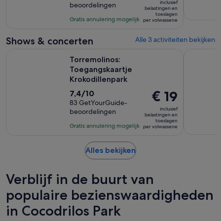
inclusief
beoordelingen
10
is
9
belastingen en
toeslagen
met
€ 62
uur
Gratis annulering mogelijk
per volwassene
77
per
en
beoordelingen
volwassene
30
Shows & concerten
Alle 3 activiteiten bekijken
minuten
Opent een n
Torremolinos: Toegangskaartje Krokodillenpark
Torremoli
Torremolinos:
Toegangskaartje
Krokodillenpark
7.4
De
€ 19
7,4/10
van
83 GetYourGuide-
prijs
inclusief
beoordelingen
10
is
belastingen en
toeslagen
met
€ 19
Gratis annulering mogelijk
per volwassene
83
per
beoordelingen
volwassene
Opent
Alles bekijken
een
nieuwe
Verblijf in de buurt van
tab
populaire bezienswaardigheden
in Cocodrilos Park