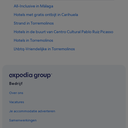
All-Inclusive in Málaga
Hotels met gratis ontbijt in Carihuela
Strand in Torremolinos
Hotels in de buurt van Centro Cultural Pablo Ruiz Picasso
Hotels in Torremolinos
Lhbtq-Vriendelijke in Torremolinos
All-Inclusive in Carihuela
Luxe in Torremolinos
Hotels in de buurt van Jachthaven van Benalmádena
Chalets in Torremolinos
Bedrijf
Hotels met 5 sterren in Carihuela
Over ons
B&B in Torremolinos
Vacatures
Hotels met fitnessruimte in Torremolinos
Je accommodatie adverteren
Hotels met zwembad in Torremolinos
Samenwerkingen
Hotels met 4 sterren in Torremolinos