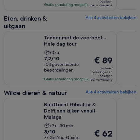
toeslagen
met
€ 62
uur
Gratis annulering mogelijk
per volwassene
77
per
en
beoordelingen
volwassene
30
Eten, drinken &
Alle 4 activiteiten bekijken
minuten
uitgaan
Opent een nieuwe 
Tanger met de veerboot - Hele dag tour
Nerja & Fr
Tanger met de veerboot -
Hele dag tour
De
+10 u.
7.2
De
€ 89
7,2/10
activiteit
van
103 geverifieerde
prijs
duurt
inclusief
beoordelingen
10
is
10
belastingen en
toeslagen
met
€ 89
uur
Gratis annulering mogelijk
per volwassene
103
per
beoordelingen
volwassene
Wilde dieren & natuur
Alle 4 activiteiten bekijken
Opent e
Boottocht Gibraltar & Dolfijnen kijken vanuit Malaga
Torremolin
Boottocht Gibraltar &
Dolfijnen kijken vanuit
Malaga
De
+9 u. 30 min.
8.0
De
€ 62
8/10
activiteit
van
77 GetYourGuide-
prijs
duurt