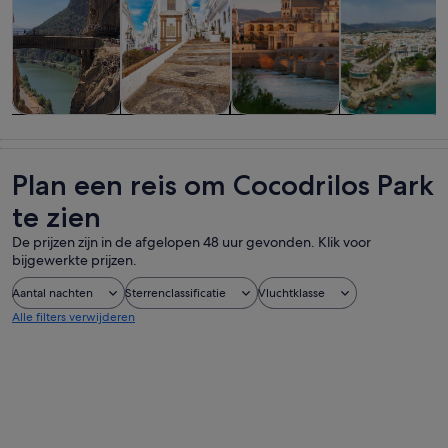
Tours &
Geschiedenis
Shoppen &
Eten, drinken
daguitstapjes
& cultuur
mode
& uitgaan
Plan een reis om Cocodrilos Park
te zien
De prijzen zijn in de afgelopen 48 uur gevonden. Klik voor
bijgewerkte prijzen.
Aantal nachten
Sterrenclassificatie
Vluchtklasse
Alle filters verwijderen