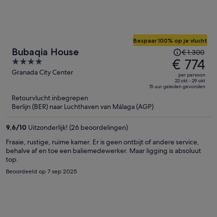
Bespaar 100% op je vlucht
De
Bubaqia House
€ 1.300
prijs
€ 774
4
was
out
Granada City Center
per persoon
€ 1.300,
of
22 okt - 29 okt
15 uur geleden gevonden
de
5
Retourvlucht inbegrepen
prijs
Berlijn (BER) naar Luchthaven van Málaga (AGP)
is
nu
9,6
/
10
Uitzonderlijk! (26 beoordelingen)
€ 774
per
Fraaie, rustige, ruime kamer. Er is geen ontbijt of andere service,
behalve af en toe een baliemedewerker. Maar ligging is absoluut
persoon
top.
Beoordeeld op 7 sep 2025