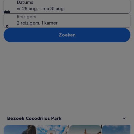
Datums
vr 28 aug. - ma 31 aug.
Reizigers
2 reizigers, 1 kamer
Zoeken
Kaart verkennen
Bezoek Cocodrilos Park
Opent een nieuwe tab
Opent een nieuwe ta
Opent een n
Tours & daguitstapjes
Geschiedenis & cultuur
Shoppen & mode
Eten, drinken 