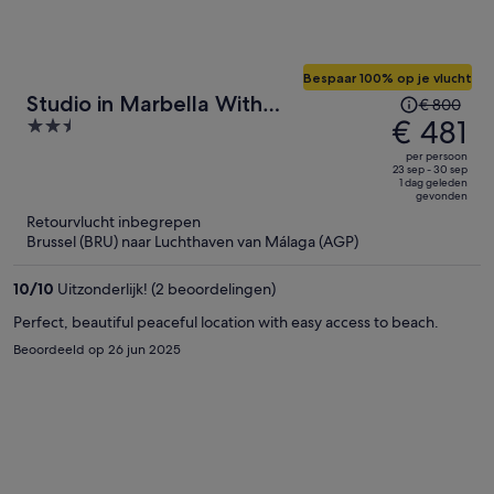
Bespaar 100% op je vlucht
De
Studio in Marbella With
€ 800
prijs
€ 481
2.5
Beachfront Pool
was
out
per persoon
€ 800,
of
23 sep - 30 sep
1 dag geleden
de
5
gevonden
prijs
Retourvlucht inbegrepen
is
Brussel (BRU) naar Luchthaven van Málaga (AGP)
nu
€ 481
10
/
10
Uitzonderlijk! (2 beoordelingen)
per
Perfect, beautiful peaceful location with easy access to beach.
persoon
Beoordeeld op 26 jun 2025