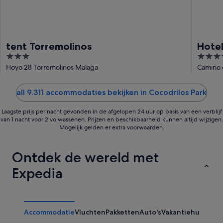
tent Torremolinos
Hotel
3
4
out
out
Hoyo 28 Torremolinos Malaga
Camino d
of
of
5
5
all 9.311 accommodaties bekijken in Cocodrilos Park
Laagste prijs per nacht gevonden in de afgelopen 24 uur op basis van een verblijf
van 1 nacht voor 2 volwassenen. Prijzen en beschikbaarheid kunnen altijd wijzigen.
Mogelijk gelden er extra voorwaarden.
Ontdek de wereld met
Expedia
Accommodatie
Vluchten
Pakketten
Auto's
Vakantiehuizen
Ov