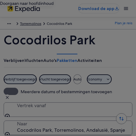
Doorgaan naar hoofdinhoud
Download de app
Plan je reis
Torremolinos
Cocodrilos Park
Cocodrilos Park
Verblijven
Vluchten
Auto's
Pakketten
Activiteiten
Verblijf toegevoegd
Vlucht toegevoegd
Auto
Economy
Meerdere datums of bestemmingen toevoegen
Vertrek vanaf
Naar
Cocodrilos Park, Torremolinos, Andalusië, Spanje