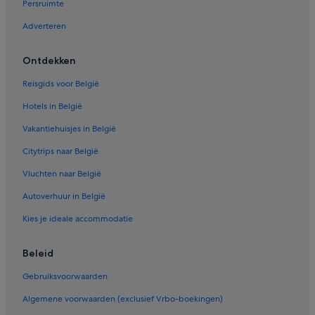
Persruimte
Aparthotels in Torremolinos
Adverteren
Particuliere vakantiehuizen in Torremolinos
Hotels met zwembad in Carihuela
Ontdekken
Hotels in Stadscentrum van Torremolinos
Reisgids voor België
Hotels in de buurt van Aqualand Torremolinos
Hotels in België
Camino Real-hotels in Torremolinos
Vakantiehuisjes in België
Huisdiervriendelijke in Carihuela
Citytrips naar België
Hotels in Carihuela
Vluchten naar België
Villa's in Torremolinos
Autoverhuur in België
Hotels met restaurant in Torremolinos
Kies je ideale accommodatie
Barcelo-Hotels in Torremolinos
Avonturen in Carihuela
Beleid
Budget in Torremolinos
Gebruiksvoorwaarden
Hotels in de buurt van Jardín Botánico Molino de Inca
Algemene voorwaarden (exclusief Vrbo-boekingen)
Hotels met waterpark in Torremolinos