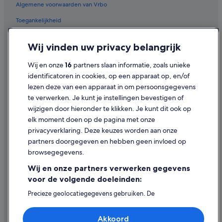
Algemene voorwaarden van Vrbo
Hotels in de buurt van Plaza Mayor
Toegankelijkheid
All-Inclusive in Torremolinos
Privacy
Hotels met 3 sterren in Torremolinos
Wij vinden uw privacy belangrijk
Cookies
Hotels in de buurt van Parroquia De San Miguel
Wij en onze
16
partners slaan informatie, zoals unieke
Arcángel
Juridische informatie/Contact
identificatoren in cookies, op een apparaat op, en/of
Familie in Torremolinos
Inhoudsrichtlijnen en inhoud rapporteren
lezen deze van een apparaat in om persoonsgegevens
Hotels met gratis ontbijt in Torremolinos
te verwerken. Je kunt je instellingen bevestigen of
Hulp
wijzigen door hieronder te klikken. Je kunt dit ook op
Hotels met uitzicht op zee in Torremolinos
elk moment doen op de pagina met onze
Ondersteuning
Budget in Carihuela
privacyverklaring. Deze keuzes worden aan onze
Campings en stacaravans in Torremolinos
Je boeking wijzigen of annuleren
partners doorgegeven en hebben geen invloed op
browsegegevens.
Hostels in Torremolinos
Restitutieproces en tijdsbestek
Wij en onze partners verwerken gegevens
Hotels in de buurt van Kabelbaan van Benalmádena
Boek een vlucht met airlinetegoed
voor de volgende doeleinden:
Hotels in Málaga
Internationale reisdocumenten
Precieze geolocatiegegevens gebruiken. De
Hotels met airconditioning in Torremolinos
apparaatkenmerken actief scannen ter identificatie.
Informatie op een apparaat opslaan en/of openen.
Spa in Torremolinos
Akkoord
Gepersonaliseerde advertenties en content, advertentie-