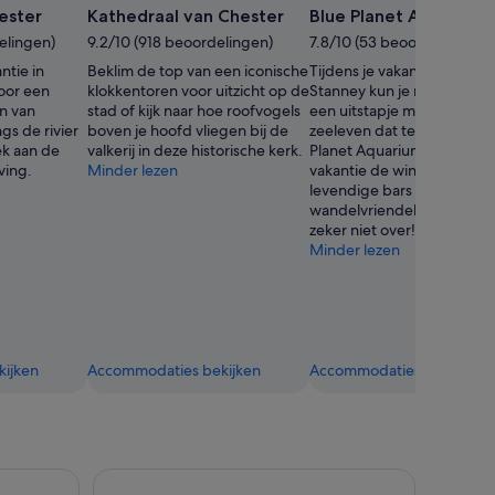
foto
ester
Kathedraal van Chester
Blue Planet Aquarium
van
elingen)
9.2/10 (918 beoordelingen)
7.8/10 (53 beoordelingen)
Sam
ntie in
Beklim de top van een iconische
Tijdens je vakantie in Little
Phillips/Chester
voor een
klokkentoren voor uitzicht op de
Stanney kun je met het gez
Racecourse
n van
stad of kijk naar hoe roofvogels
een uitstapje maken naar h
gs de rivier
boven je hoofd vliegen bij de
zeeleven dat te vinden is i
k aan de
valkerij in deze historische kerk.
Planet Aquarium. Sla tijden
ving.
Minder lezen
vakantie de winkels en de
levendige bars in deze
wandelvriendelijke omgev
zeker niet over!
Minder lezen
ijken
Accommodaties bekijken
Accommodaties bekijken
g 360° torenrondleiding
Liverpool: City & Beatles Tour met GRATIS 48 uu