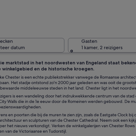
Een histo
hecken
Gasten
cteer datum
1 kamer, 2 reizigers
e marktstad in het noordwesten van Engeland staat bekend
e winkelgebied en de historische kroegen.
Een leven
ske Chester is een echte publiekstrekker vanwege de Romaanse archite
aan. Het stadje ontstond zo'n 2000 jaar geleden en was ooit de grootste
 bewaarde middeleeuwse steden in het land. Chester ligt in het noordw
eizigers is een wandeling door het indrukwekkende centrum van de sta
raat met gebouwen in Tudorstijl, een opvallende klokkentoren en een centraa
ity Walls die in de 1e eeuw door de Romeinen werden gebouwd. De m
 bezienswaardigheden.
rens en poorten die bij de muren te zien zijn, zoals de Eastgate Clock 
architectuur en sculpturen van de Chester Cathedral. Neem ook een kijkj
er het nieuws verkondigt. Verken de winkelgalerijen van Chester Row
n van de Victoriaanse en Tudorstijl.