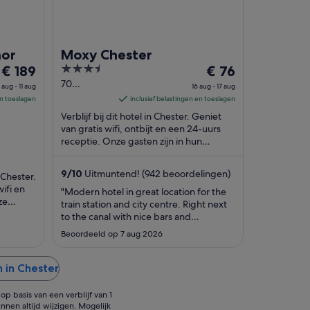
nor
Moxy Chester
De
3.5
De
€ 189
€ 76
prijs
out
prijs
70
 aug - 11 aug
16 aug - 17 aug
Boughton
is
of
is
en toeslagen
inclusief belastingen en toeslagen
Street
€ 189
5
€ 76
Verblijf bij dit hotel in Chester. Geniet
Chester
per
per
van gratis wifi, ontbijt en een 24-uurs
England
nacht
receptie. Onze gasten zijn in hun
nacht
beoordelingen erg te spreken over het
van
van
ontbijt ...
10
16
9
/
10
Uitmuntend! (942 beoordelingen)
n Chester.
aug
aug
wifi en
"Modern hotel in great location for the
tot
tot
ze
train station and city centre. Right next
 ...
11
17
to the canal with nice bars and
aug
aug
restaurants nearby. Bar in the hotel was
Beoordeeld op 7 aug 2026
cool too and not too pricey."
 in Chester
p basis van een verblijf van 1
nnen altijd wijzigen. Mogelijk