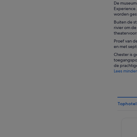
De museums 
Experience.
worden geste
Buiten de s
rivier om de
theatervoor
Proef van de
en met sept
Chester is g
toegangspoo
de prachtig
Lees minder
Tophotel
The Mil