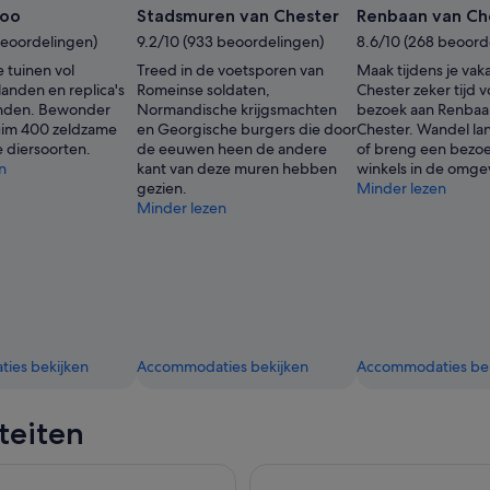
Zoo
Stadsmuren van Chester
Renbaan van Ch
 beoordelingen)
9.2/10 (933 beoordelingen)
8.6/10 (268 beoord
 tuinen vol
Treed in de voetsporen van
Maak tijdens je vaka
anden en replica's
Romeinse soldaten,
Chester zeker tijd 
anden. Bewonder
Normandische krijgsmachten
bezoek aan Renbaa
uim 400 zeldzame
en Georgische burgers die door
Chester. Wandel lan
e diersoorten.
de eeuwen heen de andere
of breng een bezoe
n
kant van deze muren hebben
winkels in de omge
gezien.
Minder lezen
Minder lezen
ies bekijken
Accommodaties bekijken
Accommodaties bek
iteiten
gical Mystery Tour
Liverpool: Royal Liver Buildin