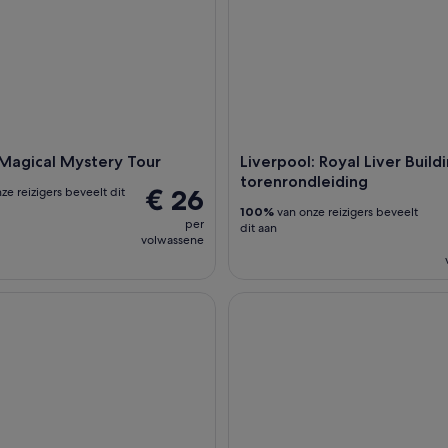
 Magical Mystery Tour
Liverpool: Royal Liver Build
torenrondleiding
€ 26
ze reizigers beveelt dit
100%
van onze reizigers beveelt
per
dit aan
volwassene
ng door het stadion van Liverpool FC en museumbezoek
Liverpool: Open-Top Sightse