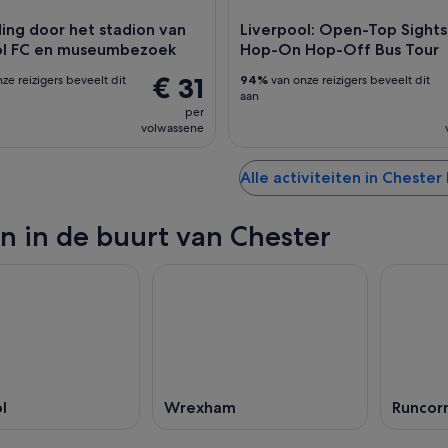
ing door het stadion van
Liverpool: Open-Top Sight
ol FC en museumbezoek
Hop-On Hop-Off Bus Tour
€ 31
ze reizigers beveelt dit
94%
van onze reizigers beveelt dit
aan
per
volwassene
Alle activiteiten in Chester
n in de buurt van Chester
l
Wrexham
Runcor