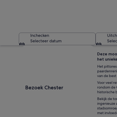
Inchecken
Uitc
Selecteer datum
Sele
Kaart verkennen
Deze mooi
het uniek
Het pittore
paardenrenb
van de best
Voor veel r
Een historische st
Bezoek Chester
rondom de C
historische
Bekijk de to
ingenieuze 
stadsomroep
met invloede