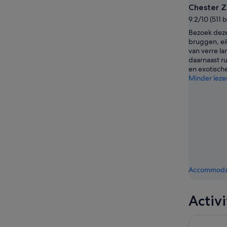
bekijken
Chester 
9.2/10 (511
Bezoek deze
bruggen, eil
van verre l
daarnaast r
en exotisch
Minder leze
Accommodat
Activ
Beatles Ma