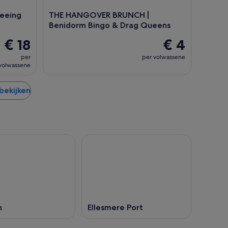
seeing
THE HANGOVER BRUNCH |
Benidorm Bingo & Drag Queens
€ 18
€ 4
per
per volwassene
volwassene
 bekijken
n
Ellesmere Port