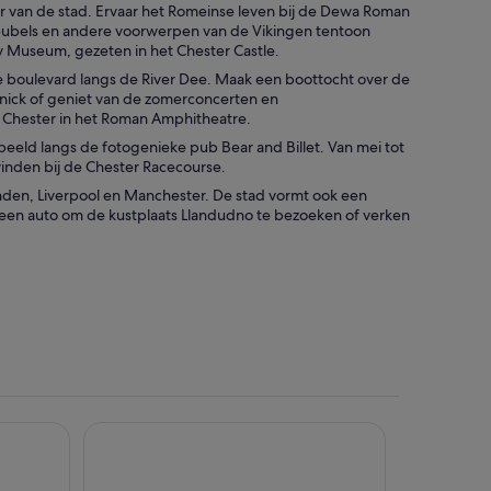
r van de stad. Ervaar het Romeinse leven bij de Dewa Roman
meubels en andere voorwerpen van de Vikingen tentoon
ry Museum, gezeten in het Chester Castle.
e boulevard langs de River Dee. Maak een boottocht over de
cknick of geniet van de zomerconcerten en
 Chester in het Roman Amphitheatre.
rbeeld langs de fotogenieke pub Bear and Billet. Van mei tot
inden bij de Chester Racecourse.
Londen, Liverpool en Manchester. De stad vormt ook een
 een auto om de kustplaats Llandudno te bezoeken of verken
Moxy Chester