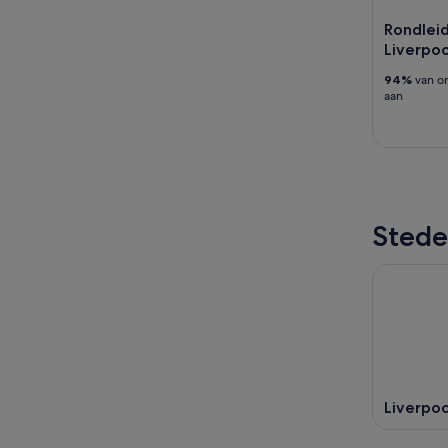
Rondleid
Liverpo
94%
van on
aan
Stede
Liverpoo