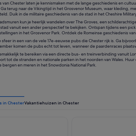
van Chester laten je kennismaken met de lange geschiedenis en cultuu
 Ga terug naar de Vikingtijd in het Grosvenor Museum, waar kleding, 
ld. Duik in de militaire geschiedenis van de stad in het Cheshire Milita
tadsmuren kun je heerlijk wandelen over The Groves, een schilderachtig
 stad vanuit een ander perspectief te bekijken. Ontspan tijdens een pi
stellingen in het Grosvenor Park. Ontdek de Romeinse geschiedenis van
 sfeer in een van de vele 17e-eeuwse pubs die Chester rijk is. Ga bijvoo
ember komen de pubs echt tot leven, wanneer de paardenraces plaatsv
emakkelijk te bereiken via een directe bus- en treinverbinding vanuit 
rt tot de stranden en nationale parken in het noorden van Wales. Huur
e bergen en meren in het Snowdonia National Park.
s in Chester
Vakantiehuizen in Chester
l Hotel & Spa
The Chester Grosvenor