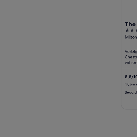
The 
3
out
Milton
Street
of
Chest
5
Verblij
Engla
Cheste
wifi e
Onze g
erg ...
8,8
/
1
beoor
"Nice 
Beoord