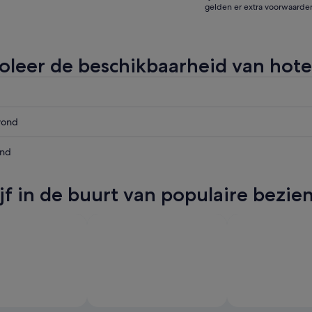
gelden er extra voorwaarde
oleer de beschikbaarheid van hotel
vond
d,
end
vond,
ijf in de buurt van populaire bezi
,
Foto van Sam Phillips/Ch