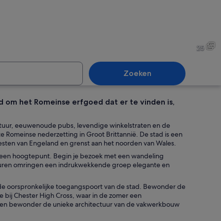
rische Europese straat met traditionele vakwerkhuizen, verlichte borden en 
Een rij traditionele vakwerk
25
Zoeken
 om het Romeinse erfgoed dat er te vinden is,
dige straat met traditionele vakwerkhuizen, winkels en voetgangers.
Een kathedraalinterieur met
ctuur, eeuwenoude pubs, levendige winkelstraten en de
 Romeinse nederzetting in Groot Brittannië. De stad is een
esten van Engeland en grenst aan het noorden van Wales.
d een hoogtepunt. Begin je bezoek met een wandeling
l plein met een standbeeld.
uren omringen een indrukwekkende groep elegante en
bij de oorspronkelijke toegangspoort van de stad. Bewonder de
e bij Chester High Cross, waar in de zomer een
s en bewonder de unieke architectuur van de vakwerkbouw