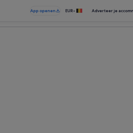
•
App openen
EUR
Adverteer je accom