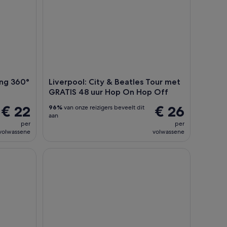
ing 360°
Liverpool: City & Beatles Tour met
GRATIS 48 uur Hop On Hop Off
€ 22
€ 26
96%
van onze reizigers beveelt dit
aan
per
per
volwassene
volwassene
eing Hop-On Hop-Off Bus Tour
THE HANGOVER BRUNCH | Benidorm Bingo & Dr