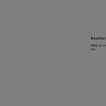
Beatles
98%
van on
aan
Rondleidi