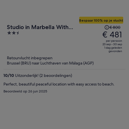
Bespaar 100% op je vlucht
De
Studio in Marbella With
€ 800
prijs
€ 481
2.5
Beachfront Pool
was
out
per persoon
€ 800,
of
23 sep - 30 sep
1 dag geleden
de
5
gevonden
prijs
Retourvlucht inbegrepen
is
Brussel (BRU) naar Luchthaven van Málaga (AGP)
nu
€ 481
10
/
10
Uitzonderlijk! (2 beoordelingen)
per
Perfect, beautiful peaceful location with easy access to beach.
persoon
Beoordeeld op 26 jun 2025