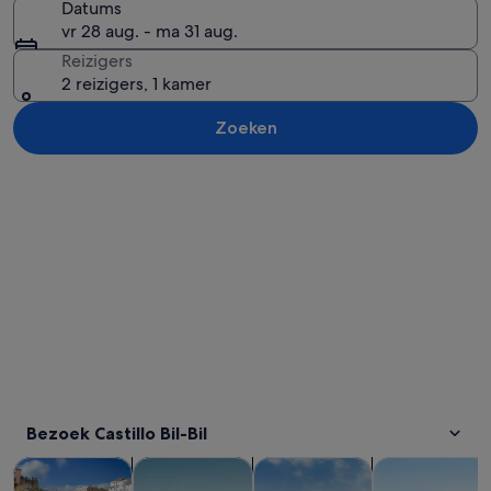
Datums
vr 28 aug. - ma 31 aug.
Reizigers
2 reizigers, 1 kamer
Zoeken
Kaart verkennen
Bezoek Castillo Bil-Bil
Opent een nieuwe tab
Opent een nieuwe ta
Opent 
Tours & daguitstapjes
Geschiedenis & cultuur
Eten, drinken & uitgaan
Wilde dieren &