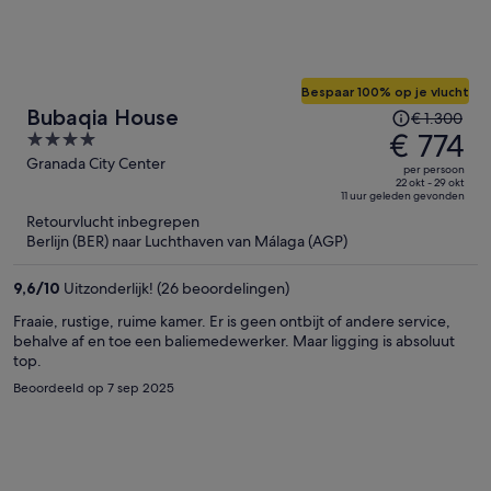
Bespaar 100% op je vlucht
De
Bubaqia House
€ 1.300
prijs
€ 774
4
was
out
Granada City Center
per persoon
€ 1.300,
of
22 okt - 29 okt
11 uur geleden gevonden
de
5
Retourvlucht inbegrepen
prijs
Berlijn (BER) naar Luchthaven van Málaga (AGP)
is
nu
9,6
/
10
Uitzonderlijk! (26 beoordelingen)
€ 774
per
Fraaie, rustige, ruime kamer. Er is geen ontbijt of andere service,
behalve af en toe een baliemedewerker. Maar ligging is absoluut
persoon
top.
Beoordeeld op 7 sep 2025