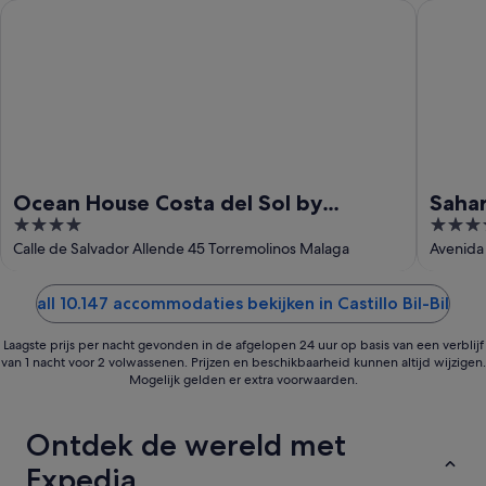
aug
aug
Ocean House Costa del Sol by Grupotel
Sahara S
-
16
aug
Ocean House Costa del Sol by
Sahar
4
3.5
Grupotel
out
out
Calle de Salvador Allende 45 Torremolinos Malaga
Avenida
of
of
5
5
all 10.147 accommodaties bekijken in Castillo Bil-Bil
Laagste prijs per nacht gevonden in de afgelopen 24 uur op basis van een verblijf
van 1 nacht voor 2 volwassenen. Prijzen en beschikbaarheid kunnen altijd wijzigen.
Mogelijk gelden er extra voorwaarden.
Ontdek de wereld met
Expedia