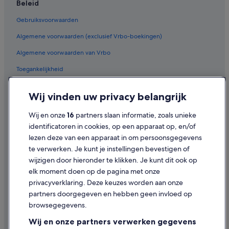
Beleid
Lhbtq-Vriendelijke in Torremolinos
Gebruiksvoorwaarden
Hotels met gratis ontbijt in Carihuela
Algemene voorwaarden (exclusief Vrbo-boekingen)
Campings en stacaravans in Torremolinos
Algemene voorwaarden van Vrbo
Hotels in de buurt van Jardín Botánico Molino de Inca
Toegankelijkheid
Familie in Torremolinos
Privacy
Avonturen in Carihuela
Wij vinden uw privacy belangrijk
Cookies
Hotels met waterpark in Torremolinos
Wij en onze
16
partners slaan informatie, zoals unieke
Juridische informatie/Contact
Hotels in de buurt van Jachthaven van Benalmádena
identificatoren in cookies, op een apparaat op, en/of
Inhoudsrichtlijnen en inhoud rapporteren
lezen deze van een apparaat in om persoonsgegevens
Riu Hotels in Benalmádena Costa
te verwerken. Je kunt je instellingen bevestigen of
All-Inclusive in Carihuela
Hulp
wijzigen door hieronder te klikken. Je kunt dit ook op
Hotels met 5 sterren in Benalmádena
elk moment doen op de pagina met onze
Ondersteuning
privacyverklaring. Deze keuzes worden aan onze
Huisdiervriendelijke in Carihuela
Je boeking wijzigen of annuleren
partners doorgegeven en hebben geen invloed op
Hotels met 5 sterren in Torremolinos
browsegegevens.
Restitutieproces en tijdsbestek
Aparthotels in Benalmádena
Wij en onze partners verwerken gegevens
Boek een vlucht met airlinetegoed