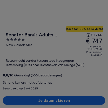
Bespaar 100% op je vlucht
De
Senator Banús Adults
€ 1.244
prijs
€ 747
5
Recomended
was
out
New Golden Mile
per persoon
€ 1.244,
of
17 okt - 24 okt
14 uur geleden
de
5
gevonden
prijs
Retourvlucht zonder tussenstops inbegrepen
is
Luxemburg (LUX) naar Luchthaven van Málaga (AGP)
nu
€ 747
8,8
/
10
Geweldig! (566 beoordelingen)
per
Schone kamers met deftig terras
persoon
Beoordeeld op 2 okt 2025
Je datums kiezen