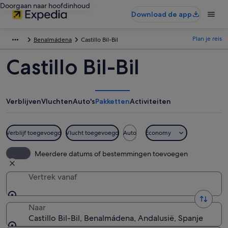
Doorgaan naar hoofdinhoud
Download de app
Plan je reis
Benalmádena
Castillo Bil-Bil
Castillo Bil-Bil
Verblijven
Vluchten
Auto's
Pakketten
Activiteiten
Verblijf toegevoegd
Vlucht toegevoegd
Auto
Economy
Meerdere datums of bestemmingen toevoegen
Vertrek vanaf
Naar
Castillo Bil-Bil, Benalmádena, Andalusië, Spanje