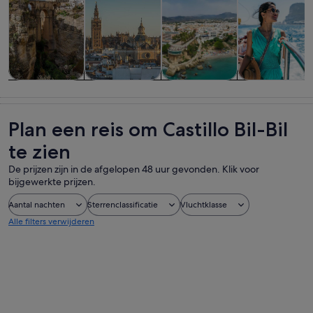
Tours &
Geschiedenis
Eten, drinken
Wilde dieren 
daguitstapjes
& cultuur
& uitgaan
natuur
Plan een reis om Castillo Bil-Bil
te zien
De prijzen zijn in de afgelopen 48 uur gevonden. Klik voor
bijgewerkte prijzen.
Aantal nachten
Sterrenclassificatie
Vluchtklasse
Alle filters verwijderen