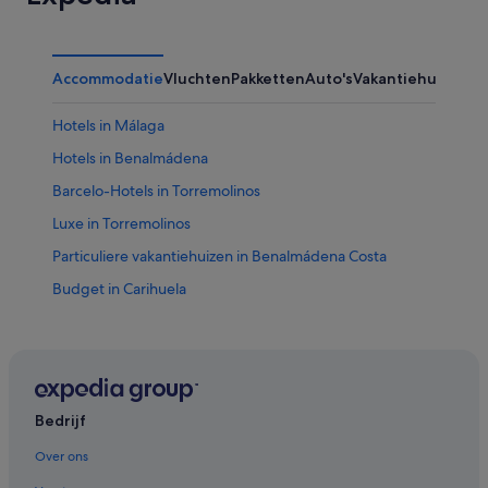
Accommodatie
Vluchten
Pakketten
Auto's
Vakantiehuizen
Ov
Hotels in Málaga
Hotels in Benalmádena
Barcelo-Hotels in Torremolinos
Luxe in Torremolinos
Particuliere vakantiehuizen in Benalmádena Costa
Budget in Carihuela
Hotels in Benalmádena Pueblo
Appartementen in Torremolinos
Hotels met uitzicht op zee in Torremolinos
Chalets in Torremolinos
Bedrijf
Hotels in Torremolinos
Over ons
Budget in Torremolinos