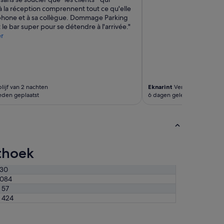
l
h
à la réception comprennent tout ce qu'elle
e
e
éphone et à sa collègue. Dommage Parking
s
r
 le bar super pour se détendre à l'arrivée."
h
c
r
e
u
e
s
l
t
c
o
o
m
lijf van 2 nachten
Eknarint
Verblijf van 1 nach
m
e
eden geplaatst
6 dagen geleden geplaatst
p
r
l
s
e
t
e
o
t
c
e
h
sthoek
n
e
g
c
o
30
k
e
.084
o
d
u
 57
v
t
 424
e
.
r
A
z