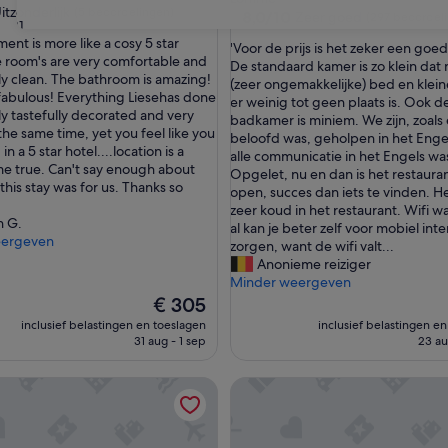
itzonderlijk
(5 beoordelingen)
8.0
8,0/10
Zeer goed
(297 beoordel
31
van
ent is more like a cosy 5 star
'
'Voor de prijs is het zeker een goe
10,
 room's are very comfortable and
lijk,
V
De standaard kamer is zo klein dat 
Zeer
y clean. The bathroom is amazing!
o
(zeer ongemakkelijke) bed en klei
goed,
 fabulous! Everything Liesehas done
ingen)
o
er weinig tot geen plaats is. Ook d
(297
ly tastefully decorated and very
r
badkamer is miniem. We zijn, zoals 
beoordelingen)
the same time, yet you feel like you
d
beloofd was, geholpen in het Enge
in a 5 star hotel....location is a
e
alle communicatie in het Engels wa
e true. Can't say enough about
p
Opgelet, nu en dan is het restauran
this stay was for us. Thanks so
r
open, succes dan iets te vinden. H
i
zeer koud in het restaurant. Wifi wa
n G.
j
al kan je beter zelf voor mobiel int
eergeven
s
zorgen, want de wifi valt...
i
Anonieme reiziger
s
Minder weergeven
h
De
€ 305
e
prijs
inclusief belastingen en toeslagen
inclusief belastingen e
t
is
31 aug - 1 sep
23 au
z
€ 305
e
ambre des Daims
The Sleeping Room
k
e
r
e