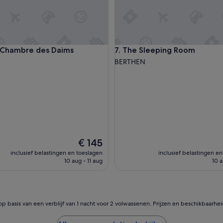
e
n
g
o
e
ambre des Daims
The Sleeping Room
 Chambre des Daims
7. The Sleeping Room
d
e
BERTHEN
k
e
u
z
e
,
D
e
De
s
€ 145
prijs
t
inclusief belastingen en toeslagen
inclusief belastingen e
is
a
10 aug - 11 aug
10 a
€ 145
n
d
a
a
r
op basis van een verblijf van 1 nacht voor 2 volwassenen. Prijzen en beschikbaarhe
d
k