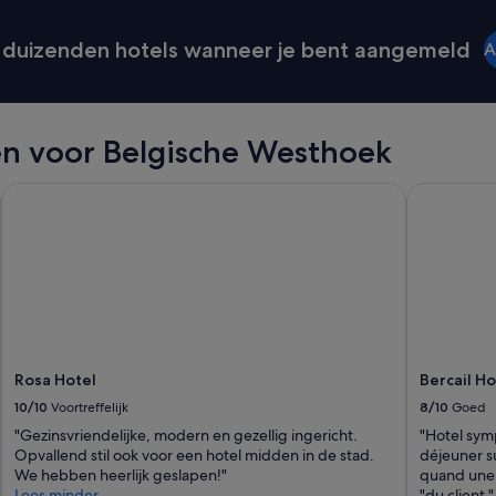
z
e
duizenden hotels wanneer je bent aangemeld
A
e
r
o
n
g
en voor Belgische Westhoek
e
m
Rosa Hotel
Bercail Hot
a
k
k
e
l
i
j
k
e
)
Rosa Hotel
Bercail Ho
b
10/10
Voortreffelijk
8/10
Goed
e
"Gezinsvriendelijke, modern en gezellig ingericht.
"Hotel symp
d
Opvallend stil ook voor een hotel midden in de stad.
déjeuner su
e
We hebben heerlijk geslapen!"
quand une 
n
Lees minder
"du client "