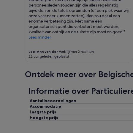
w
s
personeelsleden zouden zijn die alles regelmatig
e
a
bijvulden en de tafels opruimden (of een plek waar wij
d
m
onze vaat neer kunnen zetten), dan zou dat al een
i
a
enorme verbetering zijn. Met name een
d
z
organisatorisch punt die verbetert moet worden,
n
i
kwaliteit van ontbijt en de ruimte zijn mooi en goed."
’
n
Lees minder
t
g
n
!
Lee-Ann van der
Verblijf van 2 nachten
e
K
22 uur geleden geplaatst
e
i
d
t
t
c
Ontdek meer over Belgisch
h
h
i
e
s
n
Informatie over Particulie
)
i
.
s
I
f
Aantal beoordelingen
t
a
Accommodatie
’
b
Laagste prijs
s
u
Hoogste prijs
a
l
p
o
e
u