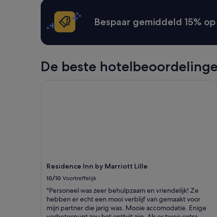
t
e
er
i
r
extra
Bespaar gemiddeld 15% op 
s
f
voorwaarden.
n
u
o
l
t
l
m
y
De beste hotelbeoordeling
o
c
b
l
Residence Inn by Marriott Lille
i
e
l
a
i
n
t
.
y
T
a
h
c
e
c
b
e
a
s
t
Residence Inn by Marriott Lille
s
h
10/10
Voortreffelijk
i
r
b
o
"Personeel was zeer behulpzaam en vriendelijk! Ze
l
o
hebben er echt een mooi verblijf van gemaakt voor
e
m
mijn partner die jarig was. Mooie accomodatie. Enige
(
i
verbeterpunt zou het ontbijt zijn. Als er twee extra