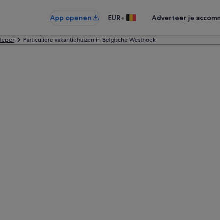
•
App openen
EUR
Adverteer je accom
Ieper
Particuliere vakantiehuizen in Belgische Westhoek