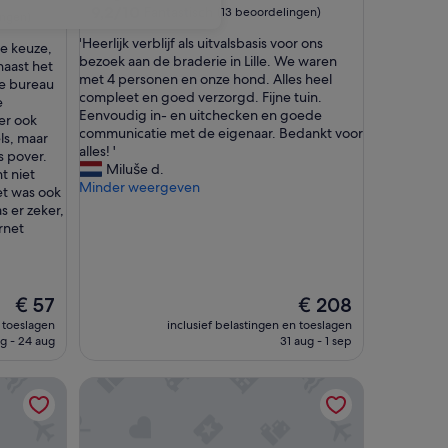
9.2
9,2/10
Fantastisch
(13 beoordelingen)
ingen)
van
'
'Heerlijk verblijf als uitvalsbasis voor ons
10,
de keuze,
H
bezoek aan de braderie in Lille. We waren
Fantastisch,
naast het
e
met 4 personen en onze hond. Alles heel
(13
ne bureau
e
compleet en goed verzorgd. Fijne tuin.
beoordelingen)
e
r
Eenvoudig in- en uitchecken en goede
er ook
l
communicatie met de eigenaar. Bedankt voor
ls, maar
i
alles! '
s pover.
j
Miluše d.
t niet
k
Minder weergeven
et was ook
v
s er zeker,
e
ernet
r
b
l
i
De
De
€ 57
€ 208
j
prijs
prijs
n toeslagen
inclusief belastingen en toeslagen
f
is
is
g - 24 aug
31 aug - 1 sep
a
€ 57
€ 208
l
s
Family Friendly Suite à Tourcoing
u
i
t