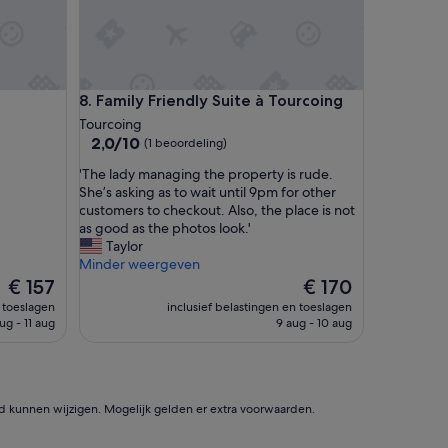
v
a
l
s
b
a
Family Friendly Suite à Tourcoing
8. Family Friendly Suite à Tourcoing
s
Tourcoing
i
2.0
2,0/10
(1 beoordeling)
s
van
v
'
'The lady managing the property is rude.
10,
o
T
She’s asking as to wait until 9pm for other
(1
o
h
customers to checkout. Also, the place is not
beoordeling)
r
e
as good as the photos look.'
o
l
Taylor
n
a
Minder weergeven
s
d
De
De
€ 157
€ 170
b
y
prijs
prijs
n toeslagen
inclusief belastingen en toeslagen
e
m
is
is
ug - 11 aug
9 aug - 10 aug
z
a
€ 157
€ 170
o
n
e
a
k
g
a
i
id kunnen wijzigen. Mogelijk gelden er extra voorwaarden.
a
n
n
g