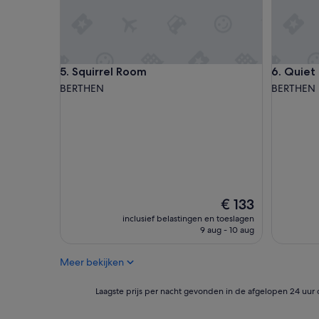
e
a
c
c
t
o
e
s
d
y
f
5
Squirrel Room
Quiet Ch
5. Squirrel Room
6. Quiet
o
s
BERTHEN
BERTHEN
r
t
a
a
p
r
l
h
a
o
c
u
e
s
l
e
i
!
De
€ 133
k
T
prijs
inclusief belastingen en toeslagen
e
h
is
9 aug - 10 aug
Y
e
€ 133
p
r
Meer bekijken
r
o
e
o
s
m
Laagste
Laagste prijs per nacht gevonden in de afgelopen 24 uur 
,
'
prijs
t
s
per