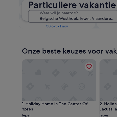
Particuliere vakanti
Over twee weken
Waar wil je naartoe?
21 aug - 23 aug
Over drie maanden
30 okt - 1 nov
Onze beste keuzes voor vak
Holiday Home In The Center Of Ypres
Holiday 
Holiday Home In The Center Of Ypres
Holiday 
1. Holiday Home In The Center Of
2. Holid
Ypres
Jacuzzi 
Ieper
Ieper