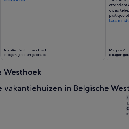
k
attendent 
l
dit au tél
e
pratique et
i
Lees minde
n
e
b
u
r
e
Nicolien
Verblijf van 1 nacht
Maryse
Verb
a
5 dagen geleden geplaatst
5 dagen gel
u
e
r
e Westhoek
w
e
i
re vakantiehuizen in Belgische We
n
i
3
g
1
t
€
o
€
t
g
e