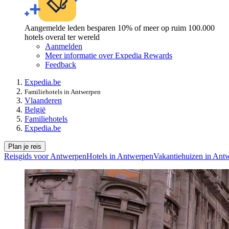
Aangemelde leden besparen 10% of meer op ruim 100.000
hotels overal ter wereld
Aanmelden
Meer informatie over Expedia Rewards
Feedback
Expedia.be
Familiehotels in Antwerpen
Vlaanderen
België
Familiehotels
Expedia.be
Plan je reis
Reisgids voor Antwerpen
Hotels in Antwerpen
Vakantiehuizen in Ant