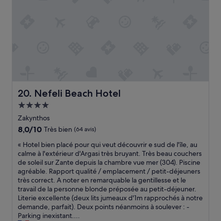
i
s
x
r
t
e
s
a
!
t
r
»
t
s
i
.
k
.
e
W
v
e
i
h
s
a
Nefeli Beach Hotel
20. Nefeli Beach Hotel
i
d
Hébergement
t
t
i
4.0 étoiles
h
Zakynthos
n
e
8.0
8,0/10
Très bien
(64 avis)
g
S
sur
t
u
«
« Hotel bien placé pour qui veut découvrir e sud de l'île, au
10,
h
i
H
calme à l'extérieur d'Argasi très bruyant. Très beau couchers
Très
a
t
o
de soleil sur Zante depuis la chambre vue mer (304). Piscine
bien,
n
e
t
agréable. Rapport qualité / emplacement / petit-déjeuners
(64 avis)
K
P
e
très correct. A noter en remarquable la gentillesse et le
a
r
l
travail de la personne blonde préposée au petit-déjeuner.
l
i
b
Literie excellente (deux lits jumeaux d'1m rapprochés à notre
a
v
i
demande, parfait). Deux points néanmoins à soulever : -
m
a
e
Parking inexistant....