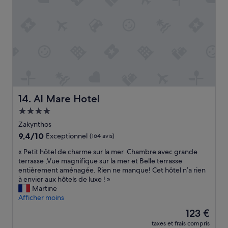
i
h
K
ô
e
t
r
e
i
l
.
p
A
a
t
i
t
s
e
i
n
b
Al Mare Hotel
14. Al Mare Hotel
t
l
i
Hébergement
e
o
4.0 étoiles
e
Zakynthos
n
t
9.4
9,4/10
Exceptionnel
(164 avis)
s
e
sur
l
x
«
« Petit hôtel de charme sur la mer. Chambre avec grande
10,
e
t
P
terrasse ,Vue magnifique sur la mer et Belle terrasse
Exceptionnel,
w
r
e
entièrement aménagée. Rien ne manque! Cet hôtel n’a rien
(164 avis)
i
ê
t
à envier aux hôtels de luxe ! »
f
m
i
Martine
i
e
t
Afficher moins
e
m
h
Le
t
123 €
e
ô
nouveau
l
n
taxes et frais compris
t