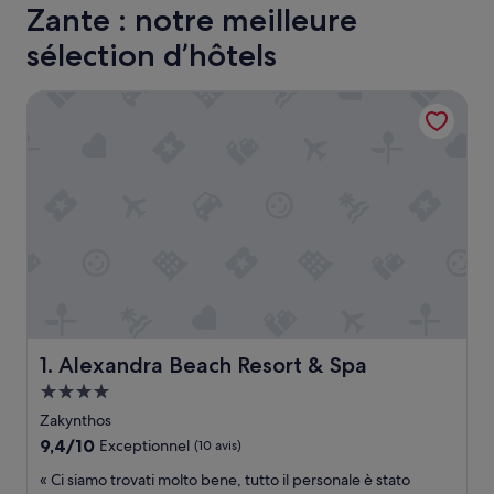
Zante : notre meilleure
sélection d’hôtels
Alexandra Beach Resort & Spa
Alexandra Beach Resort & Spa
1. Alexandra Beach Resort & Spa
Hébergement
4.0 étoiles
Zakynthos
9.4
9,4/10
Exceptionnel
(10 avis)
sur
«
« Ci siamo trovati molto bene, tutto il personale è stato
10,