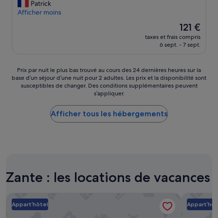
a
t
n
Patrick
k
e
p
Afficher moins
i
P
l
Le
121 €
b
o
a
nouveau
e
o
taxes et frais compris
c
prix
a
6 sept. - 7 sept.
l
é
est
c
.
p
de
h
T
o
121 €
Prix
Prix par nuit le plus bas trouvé au cours des 24 dernières heures sur la
h
h
u
base d’un séjour d’une nuit pour 2 adultes. Les prix et la disponibilité sont
par
o
e
r
susceptibles de changer. Des conditions supplémentaires peuvent
nuit
t
r
q
s’appliquer.
le
e
o
u
plus
l
o
i
Afficher tous les hébergements
bas
.
m
v
trouvé
T
w
e
au
h
a
u
cours
e
s
t
des
s
f
d
24 dernières
t
i
é
heures
a
n
c
Zante : les locations de vacances
sur
f
e
o
la
f
b
u
base
w
u
v
Cactus Hotel
Bella Vist
d’un
e
t
r
Appart’hôtel
Appart’hôt
séjour
r
t
i