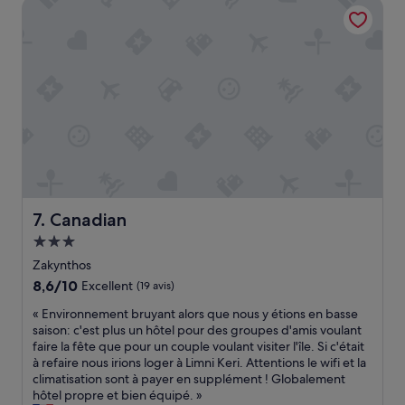
i
Canadian
h
216 €
e
l
e
s
l
r
s
e
e
a
s
.
p
s
S
u
e
t
l
-
a
i
l
f
t
a
f
a
v
w
.
u
a
T
e
s
o
s
a
Canadian
7. Canadian
r
u
m
Hébergement
n
r
a
e
l
3.0 étoiles
z
Zakynthos
r
a
i
8.6
8,6/10
Excellent
(19 avis)
e
m
n
sur
m
e
g
«
« Environnement bruyant alors que nous y étions en basse
10,
o
r
.
E
saison: c'est plus un hôtel pour des groupes d'amis voulant
Excellent,
s
-
»
n
faire la fête que pour un couple voulant visiter l'île. Si c'était
(19 avis)
i
l
v
à refaire nous irions loger à Limni Keri. Attentions le wifi et la
c
’
i
climatisation sont à payer en supplément ! Globalement
u
e
r
hôtel propre et bien équipé. »