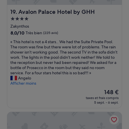
a
e
r
r
Avalon Palace Hotel by GHH
19. Avalon Palace Hotel by GHH
i
f
e
Hébergement
e
n
4.0 étoiles
c
Zakynthos
à
t
e
8.0
8,0/10
Très bien
(225 avis)
p
n
sur
l
«
« This hotel is not a 4 stars.. We had the Suite Private Pool.
v
10,
a
T
The room was fine but there were lot of problems. The rain
i
Très
c
h
shower isn’t working good. The second TV in the sofa didn’t
e
bien,
e
i
work. The lights in the pool didn’t work neither! We told to
r
(225 avis)
t
s
the reception but never had been repaired! We asked for a
a
o
h
bottle of Prosecco in the room but they said no room
u
s
o
service. For a four stars hotel this is so bad!!! »
x
t
t
Angelo
h
a
e
Afficher moins
ô
y
l
t
Le
148 €
f
i
e
nouveau
o
taxes et frais compris
s
l
prix
5 sept. - 6 sept.
r
n
s
est
o
o
d
de
u
Nefeli Beach Hotel
t
e
148 €
r
a
l
f
4
u