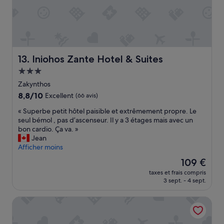
f
r
a
t
i
r
r
e
e
s
n
t
o
a
Iniohos Zante Hotel & Suites
13. Iniohos Zante Hotel & Suites
u
u
Hébergement
s
r
i
3.0 étoiles
a
Zakynthos
r
n
8.8
8,8/10
Excellent
(66 avis)
i
t
sur
o
e
«
« Superbe petit hôtel paisible et extrêmement propre. Le
10,
n
x
S
seul bémol , pas d’ascenseur. Il y a 3 étages mais avec un
Excellent,
s
e
u
bon cardio. Ça va. »
(66 avis)
l
l
p
Jean
o
l
e
Afficher moins
g
e
r
Le
109 €
e
n
b
nouveau
r
t
taxes et frais compris
e
prix
à
3 sept. - 4 sept.
»
p
est
L
e
de
i
Al Mare Hotel
t
109 €
m
i
n
t