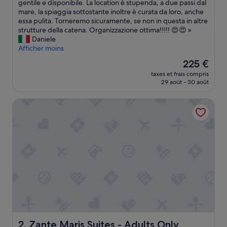
C
gentile e disponibile. La location è stupenda, a due passi dal
Exceptionnel,
i
mare, la spiaggia sottostante inoltre è curata da loro, anche
(10 avis)
s
essa pulita. Torneremo sicuramente, se non in questa in altre
i
strutture della catena. Organizzazione ottima!!!!! 😍😍 »
a
Daniele
m
Afficher moins
o
Le
225 €
t
nouveau
taxes et frais compris
r
prix
29 août - 30 août
o
est
v
de
Zante Maris Suites - Adults Only
a
225 €
t
i
m
o
l
t
o
b
e
n
e
,
t
Zante Maris Suites - Adults Only
2. Zante Maris Suites - Adults Only