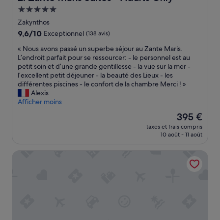
u
Hébergement
t
5.0 étoiles
t
Zakynthos
o
9.6
9,6/10
Exceptionnel
(138 avis)
i
sur
l
«
« Nous avons passé un superbe séjour au Zante Maris.
10,
p
N
L’endroit parfait pour se ressourcer: - le personnel est au
Exceptionnel,
e
o
petit soin et d’une grande gentillesse - la vue sur la mer -
(138 avis)
r
u
l’excellent petit déjeuner - la beauté des Lieux - les
s
s
différentes piscines - le confort de la chambre Merci ! »
o
a
Alexis
n
v
Afficher moins
a
o
Le
395 €
l
n
nouveau
e
taxes et frais compris
s
prix
10 août - 11 août
è
p
est
s
a
de
t
Hotel Strada Marina
s
395 €
a
s
t
é
o
u
g
n
e
s
n
u
t
p