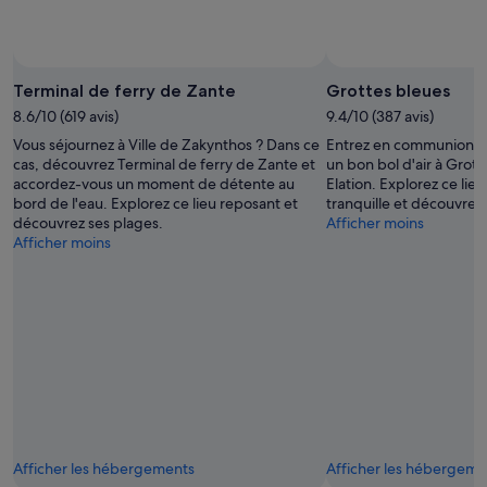
e
d
t
a
.
.
n
T
T
d
h
r
i
e
Terminal de ferry de Zante
Grottes bleues
è
t
s
s
8.6/10 (619 avis)
9.4/10 (387 avis)
w
e
b
Vous séjournez à Ville de Zakynthos ? Dans ce
Entrez en communion av
a
c
e
cas, découvrez Terminal de ferry de Zante et
un bon bol d'air à Grot
s
o
a
accordez-vous un moment de détente au
Elation. Explorez ce lie
s
n
u
bord de l'eau. Explorez ce lieu reposant et
tranquille et découvrez
p
d
c
découvrez ses plages.
Afficher moins
a
T
o
Afficher moins
c
V
u
i
i
c
o
n
h
u
t
e
s
h
r
e
e
s
n
s
d
o
o
e
u
f
s
g
a
o
h
d
l
f
i
e
Afficher les hébergements
Afficher les hébergeme
o
d
i