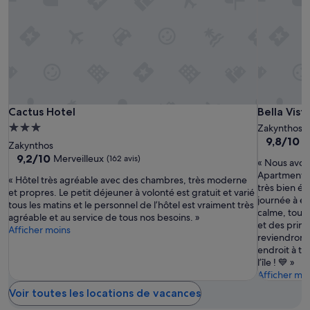
d’une
e
h
r
nuit
s
e
e
pour
o
r
s
2 adultes.
f
e
u
Les
r
w
d
prix
i
e
d
et
e
r
e
la
n
e
l
disponibilité
d
l
'
Cactus
Cactus
Bella
Cactus Hotel
Bella Vist
Cactus Hotel
Bella Vis
sont
l
o
î
Hotel
Hotel
Vista
susceptibles
Hébergement
y
Zakynthos
t
l
de
Aparment
9.8
a
9,8/10
E
o
3.0 étoiles
e
Zakynthos
changer.
sur
n
in
f
,
9.2
9,2/10
Merveilleux
(162 avis)
« Nous avons
Des
10,
d
p
a
Zakynthos
sur
Apartments 
conditions
Exception
w
r
« Hôtel très agréable avec des chambres, très moderne
u
10,
Town
très bien éq
supplémentaires
(14 avis)
e
o
et propres. Le petit déjeuner à volonté est gratuit et varié
c
Merveilleux,
journée à ex
peuvent
l
b
tous les matins et le personnel de l’hôtel est vraiment très
a
(162 avis)
calme, tout 
s’appliquer.
c
l
agréable et au service de tous nos besoins. »
l
et des princ
o
e
Afficher moins
m
reviendrons
m
m
e
endroit à to
i
s
à
l’île ! 💙 »
n
.
l
Afficher mo
g
T
'
.
h
e
Voir toutes les locations de vacances
T
e
x