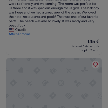
Merveilleux,
e
e
were so friendly and welcoming. The room was perfect for
(35 avis)
.
c
us three and it was spacious enough for us girls. The balcony
R
o
was huge and we had a great view of the ocean. We loved
i
u
the hotel restaurants and pools! That was one of our favorite
e
l
parts. The beach was also so lovely! It was sandy and very
n
d
beautiful. »
n
n
Claudia
e
'
Afficher moins
m
t
a
Le
145 €
h
n
nouveau
taxes et frais compris
a
q
prix
1 sept. - 2 sept.
v
u
est
e
e
de
Avalon Palace Hotel by GHH
c
!
145 €
h
C
o
e
s
t
e
h
n
ô
a
t
m
e
o
l
r
n
e
’
p