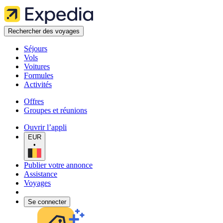
Rechercher des voyages
Séjours
Vols
Voitures
Formules
Activités
Offres
Groupes et réunions
Ouvrir l’appli
EUR
•
Publier votre annonce
Assistance
Voyages
Se connecter