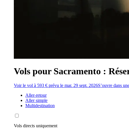
Vols pour Sacramento : Réser
Voir le vol à 593 € prévu le mar. 29 sept. 2026
S’ouvre dans une
Aller-retour
Aller simple
Multidestination
Vols directs uniquement