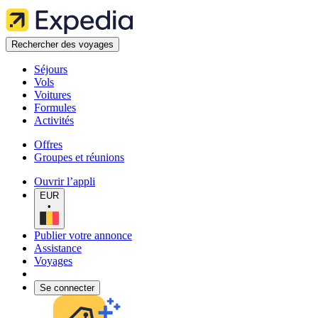
Rechercher des voyages
Séjours
Vols
Voitures
Formules
Activités
Offres
Groupes et réunions
Ouvrir l’appli
EUR
•
Publier votre annonce
Assistance
Voyages
Se connecter