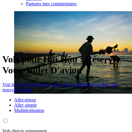
Partager mes commentaires
Vols pour Hải Hậu : Réservez
Votre Billet D'avion
Voir le vol à 276 € prévu le mer. 4 nov. 2026
S’ouvre dans une
nouvelle fenêtre
Aller-retour
Aller simple
Multidestination
Vols directs uniquement