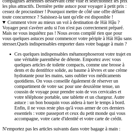
compagnies aériennes desservant cette ville et sélectionnez les prix
les plus attractifs. Dernière petite astuce pour voyager à petit prix :
cessez de procrastiner ! Pourquoi mettre de côté une offre défiant
toute concurrence ? Saisissez-la tant qu'elle est disponible !
Comment vivre au mieux un vol à destination de Hải Hậu ?
Voyager peut s'avérer ardu si l'on n'est pas correctement préparé.
Mais ne vous inquiétez pas ! Nous avons compilé rien que pour
vous quelques astuces pour commencer votre périple à Hải Hậu sans
stresser.
Quels indispensables emporter dans votre bagage à main ?
Ces quelques indispensables métamorphoseront votre trajet en
une véritable parenthèse de détente. Emportez avec vous
quelques articles de toilette compacts, comme une brosse à
dents et du dentifrice solide, au baume à lèvres et une crème
hydratante pour les mains, sans oublier vos médicaments
quotidiens. On vous conseille également de réserver un
compartiment de votre sac pour une deuxième tenue, un
coussin de voyage pour prendre soin de vos cervicales et
votre téléphone portable, une tablette et un chargeur. Autre
astuce : un bon bouquin vous aidera à tuer le temps à bord.
Enfin, il ne vous reste plus qu'à vous armer de ces derniers
essentiels : votre passeport et ceux du petit monde qui vous
accompagne, votre carte d'identité et votre carte de crédit.
N'emportez pas les articles suivants dans votre bagage à main :