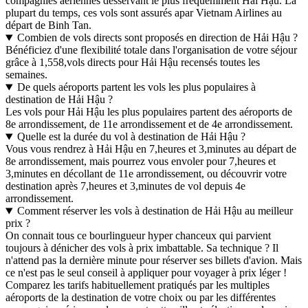
compagnies aériennes desservant le plus fréquemment Hải Hậu. La
plupart du temps, ces vols sont assurés apar Vietnam Airlines au
départ de Binh Tan.
Combien de vols directs sont proposés en direction de Hải Hậu ?
Bénéficiez d'une flexibilité totale dans l'organisation de votre séjour
grâce à 1,558,vols directs pour Hải Hậu recensés toutes les
semaines.
De quels aéroports partent les vols les plus populaires à
destination de Hải Hậu ?
Les vols pour Hải Hậu les plus populaires partent des aéroports de
8e arrondissement, de 11e arrondissement et de 4e arrondissement.
Quelle est la durée du vol à destination de Hải Hậu ?
Vous vous rendrez à Hải Hậu en 7,heures et 3,minutes au départ de
8e arrondissement, mais pourrez vous envoler pour 7,heures et
3,minutes en décollant de 11e arrondissement, ou découvrir votre
destination après 7,heures et 3,minutes de vol depuis 4e
arrondissement.
Comment réserver les vols à destination de Hải Hậu au meilleur
prix ?
On connait tous ce bourlingueur hyper chanceux qui parvient
toujours à dénicher des vols à prix imbattable. Sa technique ? Il
n'attend pas la dernière minute pour réserver ses billets d'avion. Mais
ce n'est pas le seul conseil à appliquer pour voyager à prix léger !
Comparez les tarifs habituellement pratiqués par les multiples
aéroports de la destination de votre choix ou par les différentes