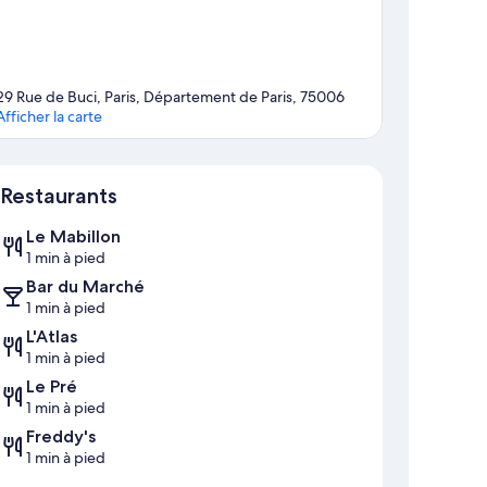
29 Rue de Buci, Paris, Département de Paris, 75006
Afficher la carte
Carte
Restaurants
Le Mabillon
1 min à pied
Bar du Marché
1 min à pied
L'Atlas
1 min à pied
Le Pré
1 min à pied
Freddy's
1 min à pied