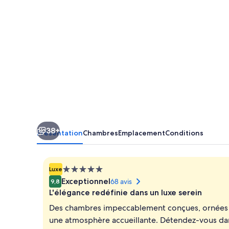
38+
Présentation
Chambres
Emplacement
Conditions
Hébergement
Luxe
5.0 étoiles
Exceptionnel
68 avis
9,8
L'élégance redéfinie dans un luxe serein
Des chambres impeccablement conçues, ornées de
une atmosphère accueillante. Détendez-vous dans