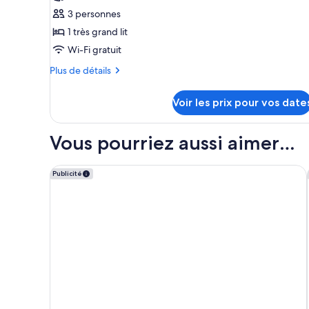
sur
ce
3 personnes
ville
type
1 très grand lit
de
Wi-Fi gratuit
chambre :
Plus
Plus de détails
Appartement
de
détails
Voir les prix pour vos date
sur
le
type
Vous pourriez aussi aimer…
de
chambre
Appartement
Mercure Paris Opéra Louvre
Publicité