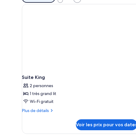
disponibles
pour
les
chambres
Suite King
2 personnes
1 très grand lit
Wi-Fi gratuit
Plus
Plus de détails
de
détails
Voir les prix pour vos date
sur
le