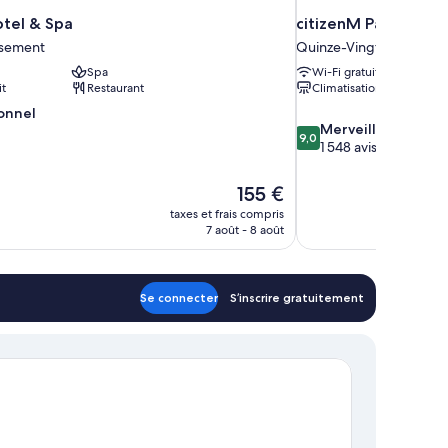
otel & Spa
citizenM Paris Gare
ssement
Quinze-Vingts
Spa
Wi-Fi gratuit
it
Restaurant
Climatisation
onnel
9.0
Merveilleux
9,0
sur
1 548 avis
10,
l,
Merveilleux,
Le
155 €
1 548 avis
nouveau
taxes et frais compris
prix
7 août - 8 août
est
de
155 €
Se connecter
S’inscrire gratuitement