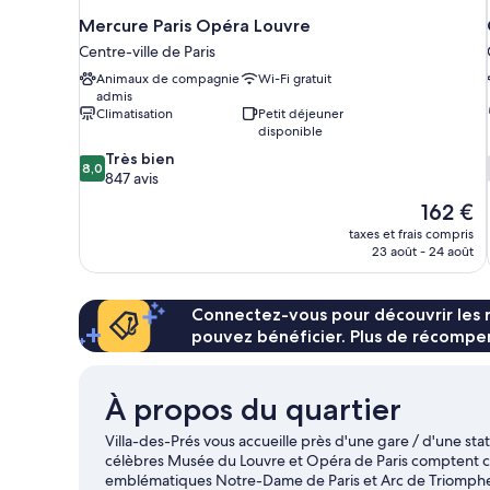
Mercure Paris Opéra Louvre
Centre-ville de Paris
Animaux de compagnie
Wi-Fi gratuit
admis
Climatisation
Petit déjeuner
disponible
8.0
Très bien
8,0
sur
847 avis
10,
Le
162 €
Très
nouveau
taxes et frais compris
bien,
prix
23 août - 24 août
847 avis
est
de
162 €
Connectez-vous pour découvrir les 
pouvez bénéficier. Plus de récompen
À propos du quartier
Villa-des-Prés vous accueille près d'une gare / d'une s
célèbres Musée du Louvre et Opéra de Paris comptent cert
emblématiques Notre-Dame de Paris et Arc de Triomphe at