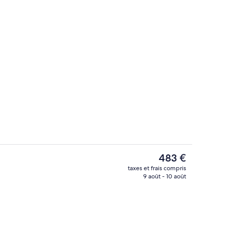
Piscine couverte
éateur
Le
483 €
prix
taxes et frais compris
actuel
9 août - 10 août
alité supérieure, surmatelas, minibar
Literie de qualité supérieure, surmatel
est
de
483 €.