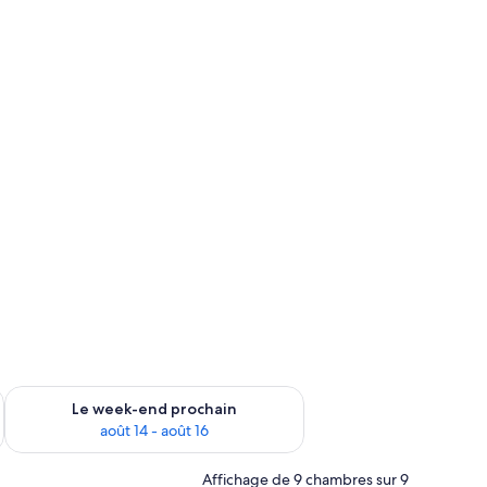
-end août 7 - août 9
Vérifier la disponibilité pour le week-end prochain août 14 - a
Le week-end prochain
août 14 - août 16
Affichage de 9 chambres sur 9