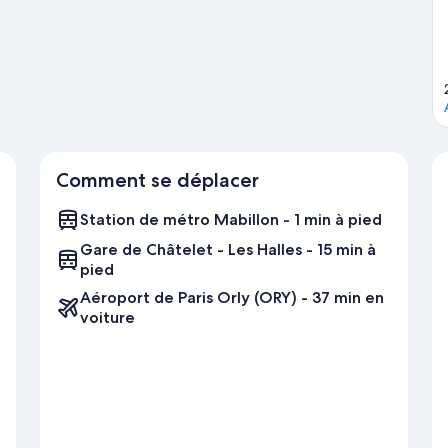
arc des Princes.
Consultez notre guide de voyage sur Paris
Comment se déplacer
Station de métro Mabillon - 1 min à pied
Gare de Châtelet - Les Halles - 15 min à
pied
Aéroport de Paris Orly (ORY) - 37 min en
voiture