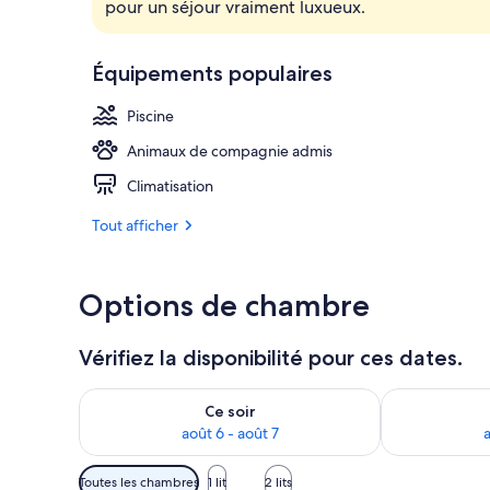
pour un séjour vraiment luxueux.
Terrasse/Pati
Équipements populaires
Piscine
Animaux de compagnie admis
Climatisation
Tout afficher
Options de chambre
Vérifiez la disponibilité pour ces dates.
Vérifier la disponibilité pour ce soir août 6 - août 7
Vérifier la di
Ce soir
août 6 - août 7
a
Filtres
Toutes les chambres
1 lit
2 lits