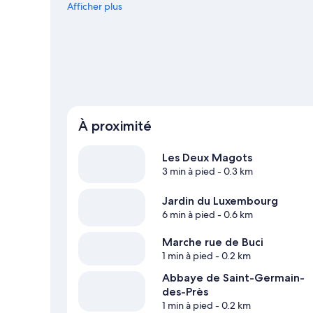
soirée ? Consultez l'affiche des illustres Accor Arena et P
Afficher plus
À proximité
Les Deux Magots
3 min à pied
- 0.3 km
Jardin du Luxembourg
6 min à pied
- 0.6 km
Marche rue de Buci
1 min à pied
- 0.2 km
Abbaye de Saint-Germain-
des-Près
1 min à pied
- 0.2 km