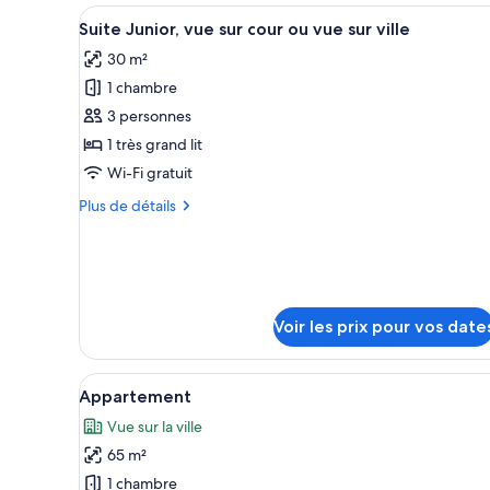
type
Afficher
Un placard compact et bien amé
4
de
Suite Junior, vue sur cour ou vue sur ville
toutes
chambre
30 m²
Suite
les
King
1 chambre
photos
pour
3 personnes
ce
1 très grand lit
type
Wi-Fi gratuit
de
Plus
Plus de détails
chambre :
de
Suite
détails
sur
Junior,
le
vue
type
sur
de
Voir les prix pour vos date
cour
chambre
Suite
ou
Junior,
Afficher
Un salon moderne doté d’un gra
vue
4
Appartement
vue
toutes
sur
sur
Vue sur la ville
les
cour
ville
65 m²
photos
ou
vue
pour
1 chambre