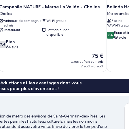
Campanile NATURE - Marne La Vallée - Chelles
Belinda H
Chelles
16e arrondi
Animaux de compagnie
Wi-Fi gratuit
Piscine
admis
Wi-Fi gratu
Restaurant
Petit déjeuner
9.4
Excepti
disponible
9,4
sur
86 avis
7.4
Bien
10,
7,4
sur
64 avis
Exceptionne
10,
86 avis
Le
75 €
Bien,
nouveau
taxes et frais compris
64 avis
prix
7 août - 8 août
est
de
75 €
réductions et les avantages dont vous
ses pour plus d’aventures !
tation de métro des environs de Saint-Germain-des-Prés. Les
es parmi les hauts lieux culturels, mais les non moins
tendent aussi votre visite. Envie de vibrer le temps d'une