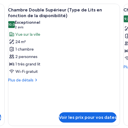
Afficher
Un balcon doté d’une balustrade en fer
A
5
Chambre Double Supérieur (Type de Lits en
C
toutes
t
fonction de la disponibilité)
les
le
9,
9
Exceptionnel
10,0
photos
p
10,0 sur 10
(2 avis)
2 avis
pour
p
Vue sur la ville
ce
c
24 m²
type
t
1 chambre
de
d
2 personnes
chambre :
c
1 très grand lit
Chambre
C
Pl
Pl
Wi-Fi gratuit
Double
D
de
dé
Supérieur
D
Plus
Plus de détails
su
(Type
de
le
détails
de
ty
sur
de
Lits
le
ch
en
type
Ch
de
fonction
Do
chambre
s
Voir les prix pour vos dates
de
De
Chambre
la
Double