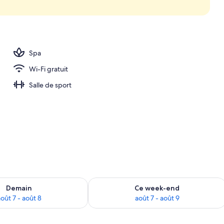
o
Spa
Wi-Fi gratuit
Salle de sport
sponibilité pour demain août 7 - août 8
Vérifier la disponibilité pour ce week
Demain
Ce week-end
oût 7 - août 8
août 7 - août 9