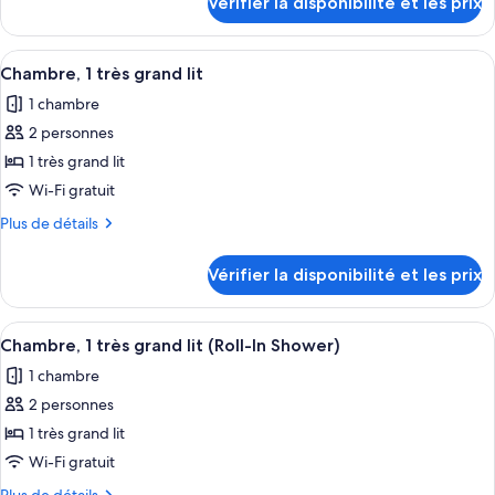
Vérifier la disponibilité et les prix
sur
chambre :
le
1
type
Afficher
Une chambre d’hôtel avec un grand lit
6
King
de
Chambre, 1 très grand lit
toutes
chambre
Room
1 chambre
1
les
King
2 personnes
photos
Room
pour
1 très grand lit
ce
Wi-Fi gratuit
type
Plus
Plus de détails
de
de
chambre :
détails
Vérifier la disponibilité et les prix
sur
Chambre,
le
1
type
Afficher
Une chambre d’hôtel avec un grand lit
très
5
de
Chambre, 1 très grand lit (Roll-In Shower)
toutes
chambre
grand
1 chambre
Chambre,
les
lit
1
2 personnes
photos
très
pour
1 très grand lit
grand
ce
lit
Wi-Fi gratuit
type
Plus