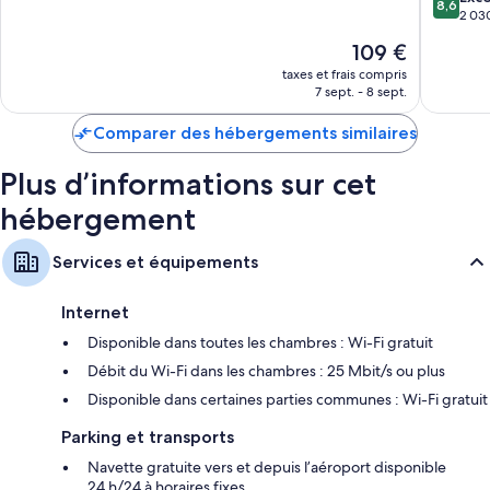
Articles de toilette gratuits et sèche-cheveux
8,6
10,
Elizabet
sur
2 030
Télévision LCD 50 pouces avec chaînes thématiques
Très
10,
Le
109 €
bien,
Excellen
Ampoules LED, cafetière/bouilloire et chauffage
nouveau
3 221 avis
2 030 av
taxes et frais compris
prix
7 sept. - 8 sept.
est
de
Comparer des hébergements similaires
109 €
Plus d’informations sur cet
hébergement
Services et équipements
Internet
Disponible dans toutes les chambres : Wi-Fi gratuit
Débit du Wi-Fi dans les chambres : 25 Mbit/s ou plus
Disponible dans certaines parties communes : Wi-Fi gratuit
Parking et transports
Navette gratuite vers et depuis l’aéroport disponible
24 h/24 à horaires fixes