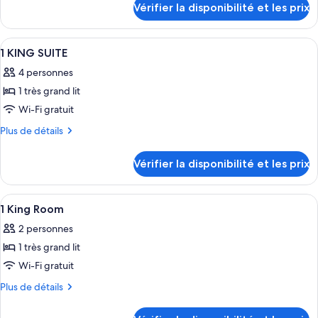
de
Vérifier la disponibilité et les prix
sur
chambre :
le
2
type
Afficher
Une chambre d’hôtel comprenant un lit,
2
Queen
de
1 KING SUITE
toutes
chambre
Room
4 personnes
2
les
Queen
1 très grand lit
photos
Room
pour
Wi-Fi gratuit
ce
Plus
Plus de détails
type
de
détails
de
Vérifier la disponibilité et les prix
sur
chambre :
le
1
type
Afficher
Une chambre d’hôtel avec un grand lit
6
KING
de
1 King Room
toutes
chambre
SUITE
2 personnes
1
les
KING
1 très grand lit
photos
SUITE
pour
Wi-Fi gratuit
ce
Plus
Plus de détails
type
de
détails
de