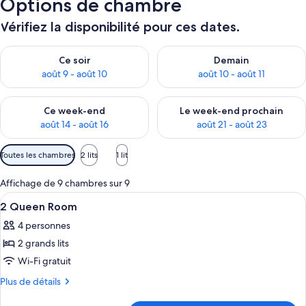
Options de chambre
Vérifiez la disponibilité pour ces dates.
Vérifier la disponibilité pour ce soir août 9 - août 10
Vérifier la disponibilité pour 
Ce soir
Demain
août 9 - août 10
août 10 - août 11
Vérifier la disponibilité pour ce week-end août 14 - août 16
Vérifier la disponibilité pour
Ce week-end
Le week-end prochain
août 14 - août 16
août 21 - août 23
Filtres
Toutes les chambres
2 lits
1 lit
disponibles
pour
Affichage de 9 chambres sur 9
les
Afficher
Une chambre d’hôtel avec deux lits, un
3
2 Queen Room
chambres
toutes
4 personnes
les
2 grands lits
photos
pour
Wi-Fi gratuit
ce
Plus
Plus de détails
type
de
détails