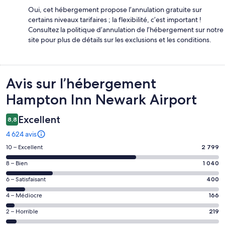
Oui, cet hébergement propose l’annulation gratuite sur
certains niveaux tarifaires ; la flexibilité, c’est important !
Consultez la politique d’annulation de l’hébergement sur notre
site pour plus de détails sur les exclusions et les conditions.
Avis
Avis sur l’hébergement
Hampton Inn Newark Airport
Excellent
8,8
4 624 avis
Note
10 – Excellent
2 799
des
Note
8 – Bien
1 040
voyageurs
des
de 10
Note
6 – Satisfaisant
400
voyageurs
(Excellent),
des
de 8
Note
4 – Médiocre
166
d’après 2799 avis
voyageurs
(Bien),
des
sur 4624.
de 6
Note
2 – Horrible
219
d’après 1040 avis
voyageurs
(Satisfaisant),
des