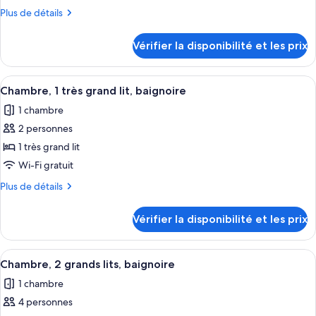
ce
lit
Plus
Plus de détails
type
de
détails
de
Vérifier la disponibilité et les prix
sur
chambre :
le
Chambre,
type
Afficher
Une chambre d’hôtel avec un grand lit
6
2
de
Chambre, 1 très grand lit, baignoire
toutes
chambre
grands
1 chambre
Chambre,
les
lits,
2
2 personnes
photos
non-
grands
pour
1 très grand lit
lits,
fumeurs
ce
non-
Wi-Fi gratuit
fumeurs
type
Plus
Plus de détails
de
de
chambre :
détails
Vérifier la disponibilité et les prix
sur
Chambre,
le
1
type
Afficher
Une chambre d’hôtel avec deux lits, un
très
5
de
Chambre, 2 grands lits, baignoire
toutes
chambre
grand
1 chambre
Chambre,
les
lit,
1
4 personnes
photos
baignoire
très