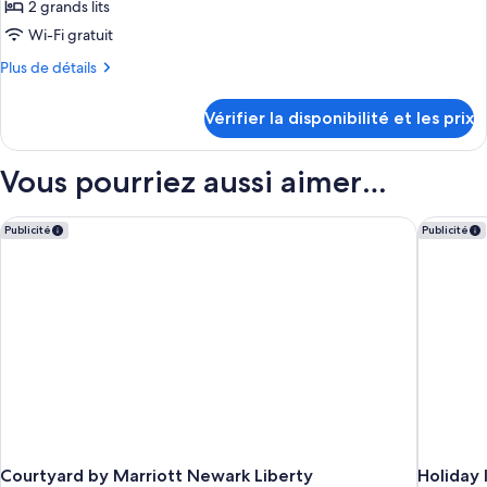
pour
2 grands lits
grand
ce
lit,
Wi-Fi gratuit
baignoire
type
Plus
Plus de détails
de
de
chambre :
détails
Vérifier la disponibilité et les prix
sur
Chambre,
le
2
type
Vous pourriez aussi aimer…
grands
de
chambre
lits,
Chambre,
Courtyard by Marriott Newark Liberty International Airport
Holiday I
baignoire
Publicité
Publicité
2
grands
lits,
baignoire
Courtyard by Marriott Newark Liberty
Holiday 