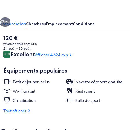
Newark
Airport
cédent
Suivant
21+
Présentation
Chambres
Emplacement
Conditions
Le
120 €
prix
taxes et frais compris
actuel
24 août - 25 août
est
Avis
Excellent
8,8
Afficher 4 624 avis
8,8 sur 10
de
voyageurs
120 €.
Équipements populaires
Petit déjeuner inclus
Navette aéroport gratuite
Restauration
Wi-Fi gratuit
Restaurant
Climatisation
Salle de sport
Tout afficher