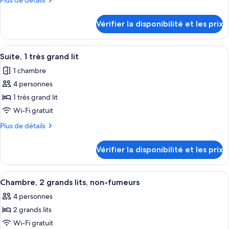
Plus de détails
de
de
chambre :
détails
Vérifier la disponibilité et les prix
sur
Chambre,
le
1
type
Afficher
Une chambre d’hôtel avec un grand lit
très
6
de
Suite, 1 très grand lit
toutes
chambre
grand
1 chambre
Chambre,
les
lit
1
4 personnes
photos
(Roll-
très
pour
1 très grand lit
In
grand
ce
lit
Wi-Fi gratuit
Shower)
(Roll-
type
Plus
Plus de détails
In
de
de
Shower)
chambre :
détails
Vérifier la disponibilité et les prix
sur
Suite,
le
1
type
Afficher
Une chambre d’hôtel avec deux lits, un
très
6
de
Chambre, 2 grands lits, non-fumeurs
toutes
chambre
grand
4 personnes
Suite,
les
lit
1
2 grands lits
photos
très
pour
Wi-Fi gratuit
grand