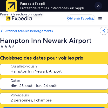
Passez à l’appli
Profitez de remises instantanées sur l’appli
Passer à la section principale
Obtenir l’appli
Afficher tous les hébergements
Hampton Inn Newark Airport
Hébergement
3.5 étoiles
Choisissez des dates pour voir les prix
Où allez-vous ?
Dates
Voyageurs