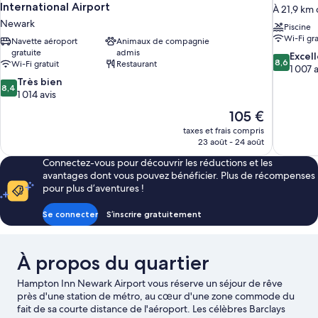
International Airport
À 21,9 km 
Newark
Piscine
Wi-Fi gra
Navette aéroport
Animaux de compagnie
gratuite
admis
8.6
Excel
8,6
Wi-Fi gratuit
Restaurant
sur
1 007 a
8.4
10,
Très bien
8,4
sur
Excellent,
1 014 avis
10,
1 007 avis
Le
105 €
Très
nouveau
taxes et frais compris
bien,
prix
23 août - 24 août
1 014 avis
est
Connectez-vous pour découvrir les réductions et les
de
avantages dont vous pouvez bénéficier. Plus de récompenses
105 €
pour plus d’aventures !
Se connecter
S’inscrire gratuitement
À propos du quartier
Hampton Inn Newark Airport vous réserve un séjour de rêve
près d'une station de métro, au cœur d'une zone commode du
fait de sa courte distance de l'aéroport. Les célèbres Barclays