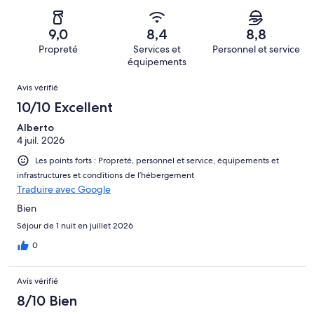
sur 4624.
de 4
d’après 400 avis
voyageurs
(Médiocre),
sur 4624.
de 2
d’après 166 avis
9,0
8,4
8,8
(Horrible),
sur 4624.
Propreté
Services et
Personnel et service
d’après 219 avis
équipements
sur 4624.
Avis
Avis vérifié
10/10 Excellent
Alberto
4 juil. 2026
Les points forts : Propreté, personnel et service, équipements et
infrastructures et conditions de l’hébergement
Traduire avec Google
Bien
Séjour de 1 nuit en juillet 2026
0
Avis vérifié
8/10 Bien