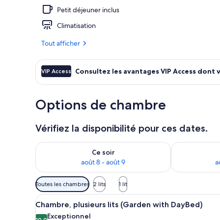
Petit déjeuner inclus
Piscine extér
Climatisation
Tout afficher
Consultez les avantages VIP Access dont 
VIP Access
Options de chambre
Vérifiez la disponibilité pour ces dates.
Vérifier la disponibilité pour ce soir août 8 - août 9
Vérifier la di
Ce soir
août 8 - août 9
a
Filtres
Toutes les chambres
2 lits
1 lit
disponibles
Afficher
Une chambre d’hôtel avec un li
pour
5
Chambre, plusieurs lits (Garden with DayBed)
toutes
les
Exceptionnel
10,0