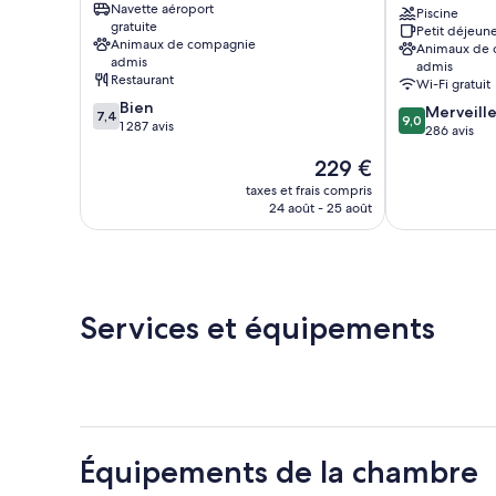
Navette aéroport
Maui
Piscine
gratuite
Petit déjeune
North
Animaux de compagnie
Animaux de
Shore
admis
admis
Kahului
Restaurant
Wi-Fi gratuit
7.4
Bien
9.0
Merveill
7,4
9,0
sur
1 287 avis
sur
286 avis
10,
10,
Le
229 €
Bien,
Merveilleux,
nouveau
1 287 avis
286 avis
taxes et frais compris
prix
24 août - 25 août
est
de
229 €
Services et équipements
Équipements de la chambre