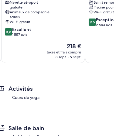
Navette aéroport
Bain à remous
de
gratuite
Piscine pour enfants
Kihei
Animaux de compagnie
Wi-Fi gratuit
admis
9.6
Exceptionnel
Wi-Fi gratuit
9,6
sur
2 643 avis
8.8
Excellent
10,
8,8
sur
1 557 avis
Exceptionnel,
10,
2 643 avis
Le
218 €
Excellent,
nouveau
1 557 avis
taxes et frais compris
tax
prix
8 sept. - 9 sept.
est
de
218 €
Activités
Cours de yoga
Salle de bain