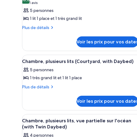
les
chambres
10,0 sur 10
(1 avis)
1 avis
photos
5 personnes
pour
1 lit 1 place et 1 très grand lit
ce
Plus
Plus de détails
type
de
de
détails
Voir les prix pour vos date
chambre :
sur
le
Chambre,
type
plusieurs
Afficher
Une chambre d’hôtel avec un li
5
de
Chambre, plusieurs lits (Courtyard, with Daybed)
lits
toutes
chambre
5 personnes
(Garden
Chambre,
les
plusieurs
with
1 très grand lit et 1 lit 1 place
photos
lits
DayBed)
pour
Plus
Plus de détails
(Garden
de
ce
with
détails
DayBed)
type
Voir les prix pour vos date
sur
de
le
chambre :
type
Afficher
Une chambre à coucher avec un 
5
de
Chambre,
Chambre, plusieurs lits, vue partielle sur l'océan
toutes
chambre
(with Twin Daybed)
plusieurs
Chambre,
les
lits
4 personnes
plusieurs