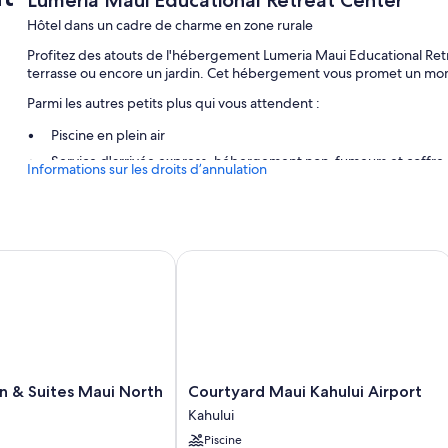
Lumeria Maui Educational Retreat Center
Hôtel dans un cadre de charme en zone rurale
Profitez des atouts de l'hébergement Lumeria Maui Educational Retr
terrasse ou encore un jardin. Cet hébergement vous promet un mo
Parmi les autres petits plus qui vous attendent :
Piscine en plein air
Service d'arrivée express, hébergement non-fumeurs et coffre-f
Informations sur les droits d’annulation
Salles de réunion
Caractéristiques des chambres
Toutes les chambres bénéficient d'un ameublement personnalisé, e
& Suites Maui North Shore
Courtyard Maui Kahului Airport
qualité supérieure et un système de réglage de la climatisation, ai
Autres équipements présents dans les chambres :
Lits avec surmatelas, couette en duvet d'oie et lits pliants/sup
Baignoire ou douche, articles de toilette gratuits et sèche-chev
Lanai, réfrigérateur et ventilateur de plafond
Courtyard
n & Suites Maui North
Courtyard Maui Kahului Airport
Maui
Kahului
Kahului
Piscine
Airport