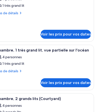
s
1 très grand lit
hotos
our
us
us de détails
e
tails
ype
r
e
Voir les prix pour vos dates
hambre :
pe
hambre,
ambre
 bleue, deux tables de chevet avec des lampes, une plante en pot et une vue s
fficher
Une chambre à coucher bien aménagée, avec un 
ambre,
5
ambre, 1 très grand lit, vue partielle sur l'océan
rès
outes
4 personnes
rand
ès
s
and
t
1 très grand lit
hotos
Courtyard)
our
us
us de détails
ourtyard)
e
tails
ype
Voir les prix pour vos dates
r
e
hambre :
pe
 des stores.
vec un grand lit à baldaquin en bois foncé, un oreiller blanc et un coussin d
fficher
Une chambre avec deux lits, une table de cheve
5
hambre,
ambre, 2 grands lits (Courtyard)
outes
ambre
4 personnes
ambre,
s
rès
2 grands lits