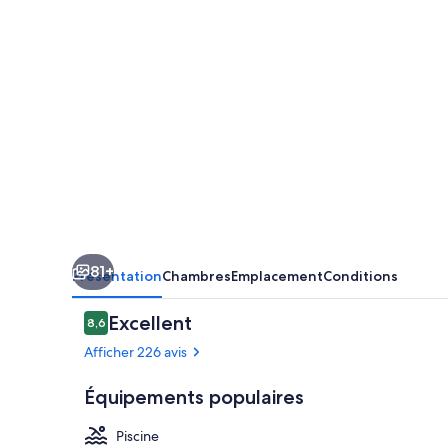
Retreat
Center
81+
Présentation
Chambres
Emplacement
Conditions
Avis
Excellent
8,6
8,6 sur 10
voyageurs
Afficher 226 avis
Équipements populaires
Piscine