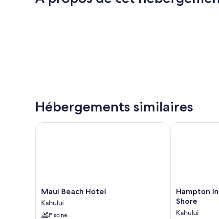
Hébergements similaires
Maui Beach Hotel
Hampton Inn 
Maui
Hampton
Maui Beach Hotel
Hampton In
Beach
Inn
Shore
Kahului
Hotel
&
Kahului
Piscine
Kahului
Suites