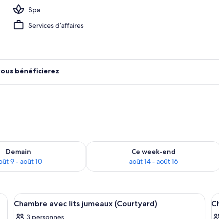
Spa
ieure
Services d’affaires
vous bénéficierez
sponibilité pour demain août 9 - août 10
Vérifier la disponibilité pour ce week
Demain
Ce week-end
oût 9 - août 10
août 14 - août 16
t, un bureau, un ventilateur de plafond, une fenêtre et un tableau au mur.
Afficher
Un lit double avec une tête de lit en 
A
5
Chambre avec lits jumeaux (Courtyard)
Ch
toutes
t
3 personnes