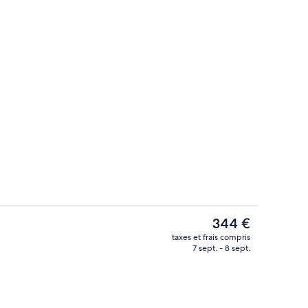
Enceinte de l’hébergement
Le
344 €
prix
taxes et frais compris
actuel
7 sept. - 8 sept.
ness
Enceinte de l’hébergement
est
de
344 €.