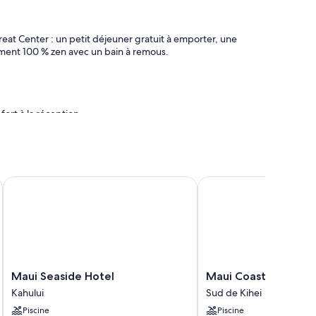
eat Center : un petit déjeuner gratuit à emporter, une
ment 100 % zen avec un bain à remous.
ort à la réception
t sont dotées de touches de confort comme une literie de
Maui Seaside Hotel
Maui Coast Hotel
nsi que des services et équipements comme un coffre-fort.
plémentaires (en supplément)
eux
Maui
Maui
Maui Seaside Hotel
Maui Coast Hotel
Seaside
Coast
Kahului
Sud de Kihei
Hotel
Hotel
Piscine
Piscine
Kahului
Sud