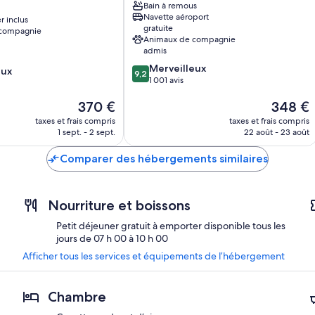
Bain à remous
Kahului
Navette aéroport
r inclus
gratuite
 compagnie
Animaux de compagnie
admis
9.2
Merveilleux
eux
9,2
sur
1 001 avis
10,
Le
Le
370 €
348 €
Merveilleux,
nouveau
nouveau
1 001 avis
taxes et frais compris
taxes et frais compris
prix
prix
1 sept. - 2 sept.
22 août - 23 août
est
est
de
de
Comparer des hébergements similaires
370 €
348 €
Nourriture et boissons
Petit déjeuner gratuit à emporter disponible tous les
jours de 07 h 00 à 10 h 00
Afficher tous les services et équipements de l’hébergement
Chambre