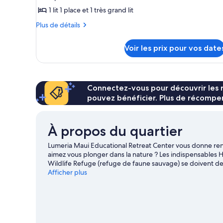
photos
(Courtyard,
lits
1 lit 1 place et 1 très grand lit
pour
(Courtyard,
with
ce
Plus
Plus de détails
with
Daybed)
de
Daybed)
type
détails
de
Voir les prix pour vos date
sur
chambre :
le
type
Chambre,
de
plusieurs
chambre
Connectez-vous pour découvrir les 
lits,
Chambre,
pouvez bénéficier. Plus de récompen
vue
plusieurs
lits,
partielle
vue
sur
À propos du quartier
partielle
l'océan
sur
Lumeria Maui Educational Retreat Center vous donne re
(with
l'océan
aimez vous plonger dans la nature ? Les indispensables 
(with
Twin
Wildlife Refuge (refuge de faune sauvage) se doivent de 
Twin
petit bain de culture ? Les pragmatiques Musée Alexand
Afficher plus
Daybed)
Daybed)
Les agréables Hui Noʻeau Visual Arts Center et Maui Gold 
bonheur des amoureux de sport nautique, qui pourront s'a
sous-marine et le snorkeling. Les amateurs de sorties en 
Consultez notre guide de voyage sur Makawao