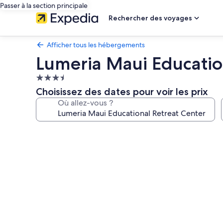
Passer à la section principale
Rechercher des voyages
Afficher tous les hébergements
Lumeria Maui Educatio
Hébergement
3.5 étoiles
Choisissez des dates pour voir les prix
Où allez-vous ?
Galerie
photos
de
l’hébergement
Lumeria
Maui
Educational