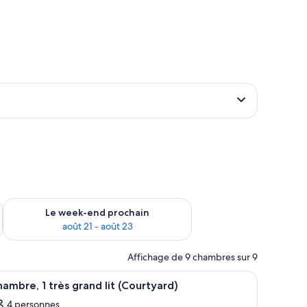
-end août 14 - août 16
Vérifier la disponibilité pour le week-end prochain août 21 - 
Le week-end prochain
août 21 - août 23
Affichage de 9 chambres sur 9
bois, une table de chevet avec une lampe et un tableau encadré au mur.
fficher
Un lit à baldaquin avec une couvre-lit bleue, 
5
ambre, 1 très grand lit (Courtyard)
outes
4 personnes