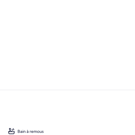
Hall
Studio de fit
Bain à remous