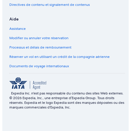
+
!
o
h
t
o
l
Directives de contenu et signalement de contenus
l
l
B
,
n
y
o
e
e
M
i
w
c
,
a
o
c
o
Aide
a
H
u
d
L
o
t
o
t
e
A
d
Assistance
i
t
i
r
S
!
o
T
f
n
k
W
Modifier ou annuler votre réservation
n
u
u
D
y
a
b
l
e
l
l
Processus et délais de remboursement
V
s
i
k
Réserver un vol en utilisant un crédit de la compagnie aérienne
i
i
n
t
e
g
e
o
Documents de voyage internationaux
w
n
V
e
s
i
v
e
e
w
r
s
y
Expedia Inc. n'est pas responsable du contenu des sites Web externes.
t
© 2026 Expedia, Inc., une entreprise d’Expedia Group. Tous droits
h
réservés. Expedia et le logo Expedia sont des marques déposées ou des
i
marques commerciales d’Expedia, Inc.
n
g
!