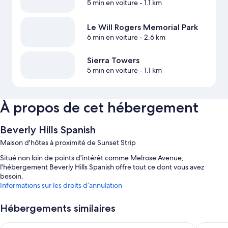
5 min en voiture
- 1.1 km
Le Will Rogers Memorial Park
6 min en voiture
- 2.6 km
Sierra Towers
5 min en voiture
- 1.1 km
À propos de cet hébergement
Beverly Hills Spanish
Maison d'hôtes à proximité de Sunset Strip
Situé non loin de points d'intérêt comme Melrose Avenue,
l'hébergement Beverly Hills Spanish offre tout ce dont vous avez
besoin.
Informations sur les droits d’annulation
Hébergements similaires
The Beverly House by AGA - Beverly Hills
Glendale