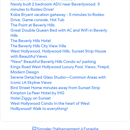
e
L
Newly built 2 bedroom ADU near Beverlywood. 5
n
i
minutes to Rodeo Drive!
o
e
L
Kobe Bryant vacation getaway - 5 minutes to Rodeo
u
n
i
Drive, Game console, Hot Tub
v
o
e
L
The Point at Beverly Hills.
r
u
n
i
L
Great Double Queen Bed with AC and WiFi in Beverly
a
v
o
e
i
Hills
n
r
u
n
e
L
The Beverly Hills Hotel
t
a
v
o
n
i
L
The Beverly Hills City View Villa
l
n
r
u
o
e
i
L
West Hollywood, Hollywood Hills, Sunset Strip House
a
t
a
v
u
n
e
i
with Beautiful Views
p
l
n
r
v
o
n
e
L
*New* Beautiful Beverly Hills Condo w/ parking
a
a
t
a
r
u
o
n
i
L
Kings Road West Hollywood Luxury Pool, Views, Firepit,
g
p
l
n
a
v
u
o
e
i
Modern Design
e
a
a
t
n
r
v
u
n
e
L
Serene Detached Glass Studio—Common Areas with
C
g
p
l
t
a
r
v
o
n
i
Iconic LA Skyline Views
h
e
a
a
l
n
a
r
u
o
e
L
Bird Street Home minutes away from Sunset Strip
i
N
g
p
a
t
n
a
v
u
n
i
L
Kimpton La Peer Hotel by IHG
c
e
e
a
p
l
t
n
r
v
o
e
i
L
Hotel Ziggy on Sunset
3
w
K
g
a
a
l
t
a
r
u
n
e
i
L
West Hollywood Condo In the heart of West
-
l
o
e
g
p
a
l
n
a
v
o
n
e
i
Holllywood! Walk to everything!
b
y
b
T
e
a
p
a
t
n
r
u
o
n
e
e
b
e
h
G
g
a
p
l
t
a
v
u
o
n
d
u
B
e
r
e
g
a
a
l
n
r
v
u
o
Signaler l’hébergement à Expedia
r
i
r
P
e
T
e
g
p
a
t
a
r
v
u