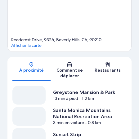
Studios Hollywood, attraction prisée des environs.
Consultez
notre guide de voyage sur Beverly Hills
Afficher plus de maisons d’hôtes à Los Angeles
Readcrest Drive, 9326, Beverly Hills, CA, 90210
Afficher la carte
Carte
À proximité
Comment se
Restaurants
déplacer
Greystone Mansion & Park
13 min à pied
- 1.2 km
Santa Monica Mountains
National Recreation Area
3 min en voiture
- 0.8 km
Sunset Strip