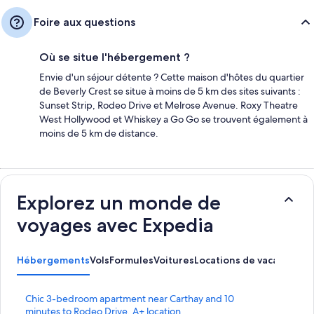
Foire aux questions
Où se situe l'hébergement ?
Envie d'un séjour détente ? Cette maison d'hôtes du quartier
de Beverly Crest se situe à moins de 5 km des sites suivants :
Sunset Strip, Rodeo Drive et Melrose Avenue. Roxy Theatre
West Hollywood et Whiskey a Go Go se trouvent également à
moins de 5 km de distance.
Explorez un monde de
voyages avec Expedia
Hébergements
Vols
Formules
Voitures
Locations de vacances
Ac
L
Chic 3-bedroom apartment near Carthay and 10
i
minutes to Rodeo Drive. A+ location