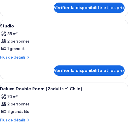
détails
de
Vérifier la disponibilité et les prix
sur
chambre :
le
Artist
type
Afficher
Une pièce comprenant un lit, une tabl
9
Loft
de
Studio
toutes
chambre
55 m²
Artist
les
Loft
2 personnes
photos
pour
1 grand lit
ce
Plus
Plus de détails
type
de
détails
de
Vérifier la disponibilité et les prix
sur
chambre :
le
Studio
type
Afficher
Une chambre à coucher avec un grand l
9
de
Deluxe Double Room (2adults +1 Child)
toutes
chambre
70 m²
Studio
les
2 personnes
photos
pour
3 grands lits
ce
Plus
Plus de détails
type
de