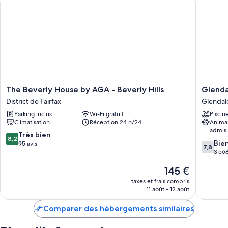
The
Glendal
The Beverly House by AGA - Beverly Hills
Glenda
Beverly
Express
District de Fairfax
Glendal
House
Hotel
Parking inclus
Wi-Fi gratuit
Piscin
by
Los
Climatisation
Réception 24 h/24
Anima
AGA
Angeles
admis
-
Glendal
8.2
Très bien
8,2
7.8
Beverly
Bie
sur
95 avis
7,8
sur
Hills
3 568
10,
10,
District
Très
Le
145 €
Bien,
de
bien,
nouveau
3 568 av
Fairfax
95 avis
taxes et frais compris
prix
11 août - 12 août
est
de
Comparer des hébergements similaires
145 €