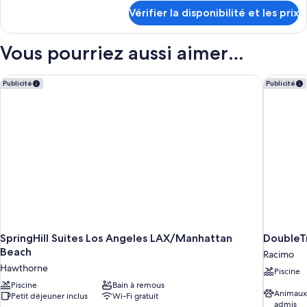
détails
de
Vérifier la disponibilité et les prix
sur
chambre :
le
Deluxe
type
Vous pourriez aussi aimer…
Double
de
chambre
Room
Deluxe
SpringHill Suites Los Angeles LAX/Manhattan Beach
DoubleTr
Publicité
Publicité
(2adults
Double
+1
Room
(2adults
Child)
+1
Child)
SpringHill Suites Los Angeles LAX/Manhattan
DoubleTr
Beach
Racimo
Hawthorne
Piscine
Piscine
Bain à remous
Animaux
Petit déjeuner inclus
Wi-Fi gratuit
admis