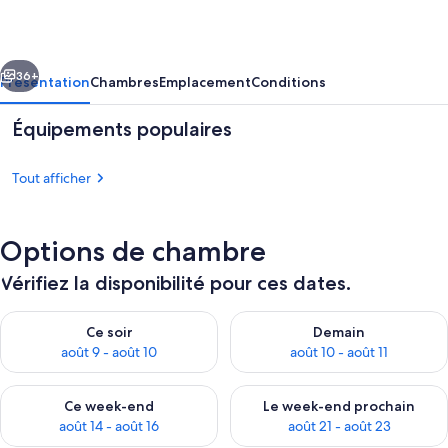
Spanish
cédent
Suivant
36+
Présentation
Chambres
Emplacement
Conditions
Équipements populaires
Tout afficher
Options de chambre
Vérifiez la disponibilité pour ces dates.
Chambre
Vérifier la disponibilité pour ce soir août 9 - août 10
Vérifier la disponibilité pour 
Ce soir
Demain
août 9 - août 10
août 10 - août 11
Vérifier la disponibilité pour ce week-end août 14 - août 16
Vérifier la disponibilité pour
Ce week-end
Le week-end prochain
août 14 - août 16
août 21 - août 23