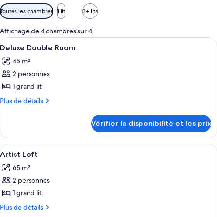
Filtres
Toutes les chambres
1 lit
3+ lits
disponibles
pour
Affichage de 4 chambres sur 4
les
Afficher
Une chambre à coucher avec un grand l
7
Deluxe Double Room
chambres
toutes
45 m²
les
2 personnes
photos
pour
1 grand lit
ce
Plus
Plus de détails
type
de
détails
de
Vérifier la disponibilité et les prix
sur
chambre :
le
Deluxe
type
Afficher
Une pièce équipée d’un évier, d’un four
10
Double
de
Artist Loft
toutes
chambre
Room
65 m²
Deluxe
les
Double
2 personnes
photos
Room
pour
1 grand lit
ce
Plus
Plus de détails
type
de