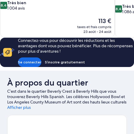
8.4
Très bien
8,4
8.4
Très 
sur
1 004 avis
8,4
sur
1 086 
10,
10,
Très
Le
113 €
Très
bien,
nouveau
taxes et frais compris
bien,
1 004 avis
prix
23 août - 24 août
1 086 avis
est
Connectez-vous pour découvrir les réductions et les
de
avantages dont vous pouvez bénéficier. Plus de récompenses
113 €
pour plus d’aventures !
Se connecter
S’inscrire gratuitement
À propos du quartier
C’est dans le quartier Beverly Crest à Beverly Hills que vous
trouverez Beverly Hills Spanish. Les célèbres Hollywood Bowl et
Los Angeles County Museum of Art sont des hauts lieux culturels
qui ne vous laisseront pas sur votre faim. Et pour assouvir votre
Afficher plus
soif de shopping, dirigez-vous vers les tout aussi
emblématiques Sunset Strip et Rodeo Drive. Consultez l'affiche
de l'emblématique Los Angeles Convention Center et prévoyez
du temps pour passer par l'agréable Parc de loisirs Universal