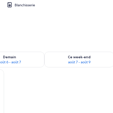
Blanchisserie
sponibilité pour demain août 6 - août 7
Vérifier la disponibilité pour ce week
Demain
Ce week-end
oût 6 - août 7
août 7 - août 9
its, un ventilateur de plafond, un appareil de climatisation et une vue sur u