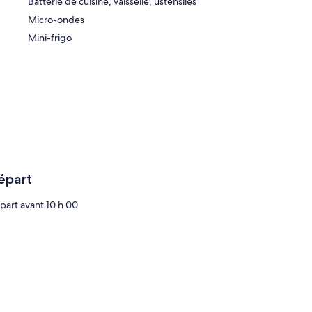
Batterie de cuisine, vaisselle, ustensiles
Micro-ondes
Mini-frigo
épart
part avant 10 h 00