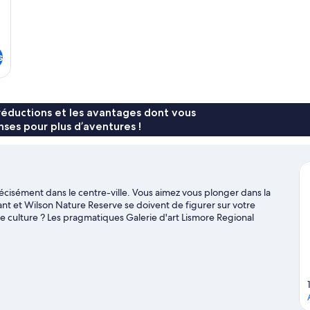
s
réductions et les avantages dont vous
ses pour plus d’aventures !
écisément dans le centre-ville. Vous aimez vous plonger dans la
nt et Wilson Nature Reserve se doivent de figurer sur votre
de culture ? Les pragmatiques Galerie d'art Lismore Regional
 agréables Lismore Showgrounds et Lismore Rainforest Botanic
 de voyage sur Lismore