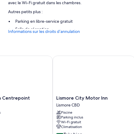
avec le Wi-Fi gratuit dans les chambres.
Autres petits plus :
Parking en libre-service gratuit
Salle de réception
Informations sur les droits d’annulation
Caractéristiques des chambres
Toutes les chambres de l'hébergement Sisleys Motel disposent de
climatisation, ainsi que de services et équipements comme l'accès Wi
Centrepoint
Lismore City Motor Inn
Autres commodités présentes dans les chambres :
Salle de bains avec douche et articles de toilette gratuits
Mini réfrigérateur, micro-ondes et batterie de cuisine, vaisselle 
Lismore
n Centrepoint
Lismore City Motor Inn
City
Lismore CBD
Motor
s
Piscine
Inn
Parking inclus
Lismore
Wi-Fi gratuit
CBD
Climatisation
8.2