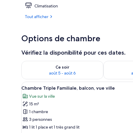
Climatisation
Wi-Fi gratuit
Tout afficher
Options de chambre
Vérifiez la disponibilité pour ces dates.
Vérifier la disponibilité pour ce soir août 5 - août 6
Vérifier la di
Ce soir
août 5 - août 6
a
Afficher
Une chambre d’hôtel avec deux l
17
Chambre Triple Familiale, balcon, vue ville
toutes
Vue sur la ville
les
15 m²
photos
pour
1 chambre
ce
3 personnes
type
1 lit 1 place et 1 très grand lit
de