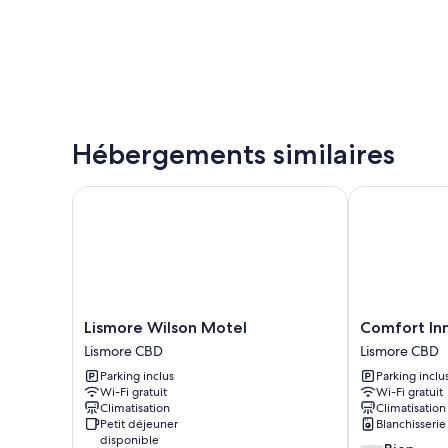
Hébergements similaires
Lismore Wilson Motel
Comfort Inn 
Lismore
Comfort
Lismore Wilson Motel
Comfort In
Wilson
Inn
Lismore CBD
Lismore CBD
Motel
Centrepoint
Parking inclus
Parking inclu
Lismore
Lismore
Wi-Fi gratuit
Wi-Fi gratuit
CBD
CBD
Climatisation
Climatisation
Petit déjeuner
Blanchisserie
disponible
7.4