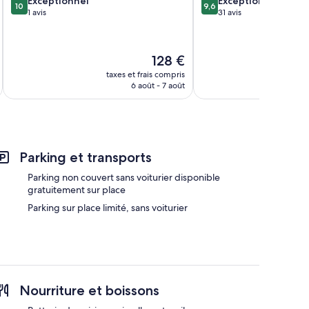
Exceptionnel
Exceptionnel
10
9,6
sur
sur
1 avis
31 avis
10,
10,
Exceptionnel,
Exceptionnel,
1 avis
31 avis
Le
128 €
u
nouveau
taxes et frais compris
tax
prix
6 août - 7 août
est
de
128 €
Parking et transports
Parking non couvert sans voiturier disponible
gratuitement sur place
Parking sur place limité, sans voiturier
Nourriture et boissons