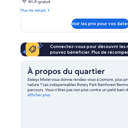
Wi-Fi gratuit
chambre :
Plus
Plus de détails
Chambre
de
Triple
détails
Voir les prix pour vos date
Familiale,
sur
le
balcon,
type
vue
de
ville
chambre
Connectez-vous pour découvrir les 
Chambre
pouvez bénéficier. Plus de récompen
Triple
Familiale,
balcon,
À propos du quartier
vue
ville
Sisleys Motel vous donne rendez-vous à Lismore, plus pr
nature ? Les indispensables Rotary Park Rainforest Remna
parcours. Vous n'êtes pas non plus contre un petit bain 
Gallery et The Channon Gallery sauront vous ravir ! Les
Afficher plus
Gardens méritent aussi une visite.
Consultez notre guide
Afficher plus de motels à Lismore