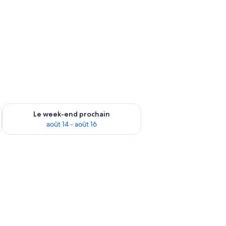
-end août 7 - août 9
Vérifier la disponibilité pour le week-end prochain août 14 - a
Le week-end prochain
août 14 - août 16
n espace extérieur clos.