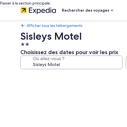
Passer à la section principale
Rechercher des voyages
Afficher tous les hébergements
Sisleys Motel
Hébergement
2.0 étoiles
Choisissez des dates pour voir les prix
Où allez-vous ?
Galerie
photos
de
l’hébergement
Sisleys
Motel