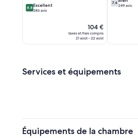
Bien
7,4
8.8
Excellent
sur
249 avis
8,8
sur
286 avis
10,
10,
Bien,
Excellent,
249 avis
Le
104 €
286 avis
nouveau
taxes et frais compris
prix
21 août - 22 août
est
de
104 €
Services et équipements
Équipements de la chambre