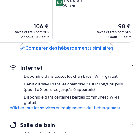
Très bien
8,2
sur
501 avis
10,
Très
bien,
Le
Le
106 €
98 €
501 avis
nouveau
nouvea
taxes et frais compris
taxes et frais compris
prix
prix
29 août - 30 août
7 août - 8 août
est
est
de
de
Comparer des hébergements similaires
106 €
98 €
Internet
Disponible dans toutes les chambres : Wi-Fi gratuit
Débit du Wi-Fi dans les chambres : 100 Mbit/s ou plus
(pour 1 à 2 pers. ou jusqu’à 6 appareils)
Disponible dans certaines parties communes : Wi-Fi
gratuit
Afficher tous les services et équipements de l’hébergement
Salle de bain