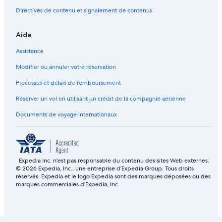
a
e
e
Directives de contenu et signalement de contenus
n
r
m
d
s
e
b
v
Aide
o
i
a
l
Assistance
t
l
l
e
Modifier ou annuler votre réservation
a
w
u
i
Processus et délais de remboursement
n
t
Réserver un vol en utilisant un crédit de la compagnie aérienne
c
h
h
A
Documents de voyage internationaux
.
C
,
W
i
F
Expedia Inc. n'est pas responsable du contenu des sites Web externes.
i
© 2026 Expedia, Inc., une entreprise d’Expedia Group. Tous droits
réservés. Expedia et le logo Expedia sont des marques déposées ou des
marques commerciales d’Expedia, Inc.