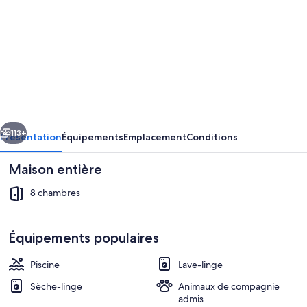
de
l’hébergement
Bethany
C
Lane
Northwest
cédent
Suivant
113+
Présentation
Équipements
Emplacement
Conditions
Maison entière
8 chambres
Équipements populaires
Piscine
Lave-linge
Intérieur
Sèche-linge
Animaux de compagnie
admis