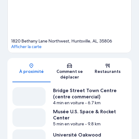
prévoyez du temps pour passer par l'agréable Musée U.S.
Space & Rocket Center, attraction prisée des environs.
Consultez notre guide de voyage sur Huntsville
Afficher plus de locations saisonnières à Huntsville
1820 Bethany Lane Northwest, Huntsville, AL, 35806
Afficher la carte
Carte
À proximité
Comment se
Restaurants
déplacer
Bridge Street Town Centre
(centre commercial)
4 min en voiture
- 6.7 km
Musée U.S. Space & Rocket
Center
5 min en voiture
- 9.8 km
Université Oakwood