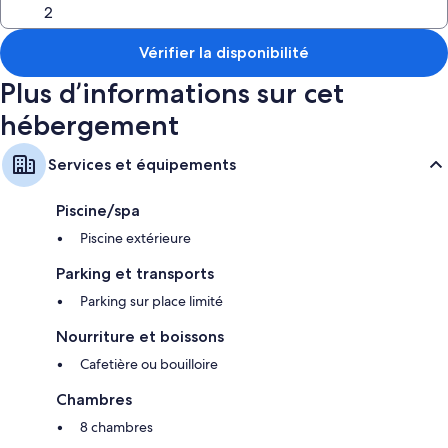
réglage de la climatisation.
Autres équipements proposés dans les chambres :
Vérifier la disponibilité
Articles de toilette de luxe et baignoire ou douche
Plus d’informations sur cet
Patio, cafetière/bouilloire et chauffage
hébergement
Services et équipements
Piscine/spa
Piscine extérieure
Parking et transports
Parking sur place limité
Nourriture et boissons
Cafetière ou bouilloire
Chambres
8 chambres