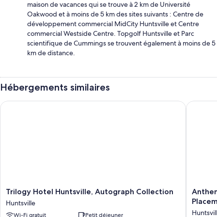
maison de vacances qui se trouve à 2 km de Université
Oakwood et à moins de 5 km des sites suivants : Centre de
développement commercial MidCity Huntsville et Centre
commercial Westside Centre. Topgolf Huntsville et Parc
scientifique de Cummings se trouvent également à moins de 5
km de distance.
Hébergements similaires
Trilogy Hotel Huntsville, Autograph Collection
Anthem H
Trilogy
Anthem
Trilogy Hotel Huntsville, Autograph Collection
Anthem
Hotel
House
Placem
Huntsville
Huntsville,
Huntsvil
Huntsvil
Wi-Fi gratuit
Petit déjeuner
Autograph
MidCity,