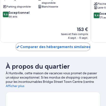
disponible
Collection
powere
Piscin
Parking disponible
Blanchisserie
Lave-l
Huntsville
by
9.6
Exceptionnel
Placema
9.4
Exc
9,6
9,4
sur
66 avis
Huntsvil
sur
171 av
10,
10,
Exceptionnel,
Exceptio
Le
153 €
66 avis
171 avis
nouveau
taxes et frais compris
prix
4 sept. - 5 sept.
est
de
Comparer des hébergements similaires
153 €
À propos du quartier
À Huntsville, cette maison de vacances vous promet de passer
un séjour exceptionnel. Si les mordus de shopping craqueront
pour les incontournables Bridge Street Town Centre (centre
commercial) et Centre de développement commercial MidCity
Afficher plus
Huntsville, les amateurs de grands espaces leur préfèreront
peut-être les magnifiques Land Trust of North Alabama et
Rainbow Mountain Trailhead. Consultez l'affiche de
l'emblématique Structure multifonctions Von Braun Center et