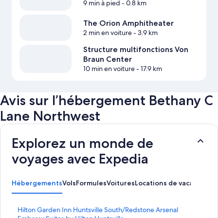
9 min à pied
- 0.8 km
The Orion Amphitheater
2 min en voiture
- 3.9 km
Structure multifonctions Von
Braun Center
10 min en voiture
- 17.9 km
Avis sur l’hébergement Bethany C
Lane Northwest
Explorez un monde de
voyages avec Expedia
Hébergements
Vols
Formules
Voitures
Locations de vacances
Ac
L
Hilton Garden Inn Huntsville South/Redstone Arsenal
i
L