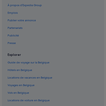
École du Ski Français de Val d'Isère : hôtels à proximité
À propos d’Expedia Group
Tignes le Lac : hôtels Lagrange
Emplois
Val-D'isère : hôtels 3 étoiles
Publier votre annonce
Val Claret : hôtels 3 étoiles
Partenariats
Tignes : hôtels CGH
Publicité
Funiculaire Funival : hôtels à proximité
Presse
Val-D'isère : hôtels Hôtels LGBTQIA+ friendly
Tignes le Lac : hôtels Hôtels avec restaurant
Explorer
Tignes : Appartement à louer
Guide de voyage sur la Belgique
Tignes : Mobil homes
Hôtels en Belgique
Station de ski de Tignes : hôtels à proximité
Locations de vacances en Belgique
Le Villaret : Maisons de ville
Voyages en Belgique
Espace Killy : hôtels Hôtels de plage
Vols en Belgique
Val-D'isère : Residences
Locations de voiture en Belgique
Val-D'isère : Chalets