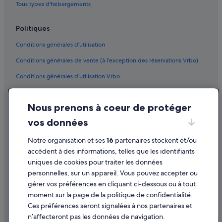
Tous types d'hébergements
Politiques
Conditions générales d’utilisation
Conditions générales de vente (à l’exception des réservations Vrbo)
Conditions générales d’utilisation Vrbo
Accessibilité
Nous prenons à coeur de protéger
Protection des données
vos données
Cookies
Notre organisation et ses
16
partenaires stockent et/ou
Mentions légales / Nous contacter
accèdent à des informations, telles que les identifiants
Directives de contenu et signalement de contenus
uniques de cookies pour traiter les données
personnelles, sur un appareil. Vous pouvez accepter ou
Aide
gérer vos préférences en cliquant ci-dessous ou à tout
moment sur la page de la politique de confidentialité.
Assistance
Ces préférences seront signalées à nos partenaires et
Modifier ou annuler votre réservation
n’affecteront pas les données de navigation.