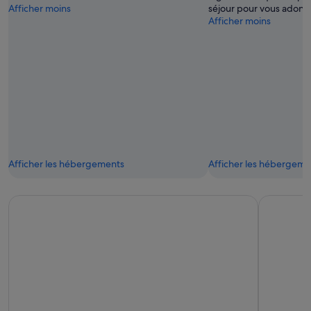
Afficher moins
séjour pour vous adonne
Parant/Tignes
Afficher moins
Ski
Resort
Afficher les hébergements
Afficher les hébergeme