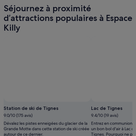
nuit,
pour
Espace
prix
Séjournez à proximité
10
demain
Killy
à
août
soir,
pour
Espace
d’attractions populaires à Espace
-
11
ce
Killy
Killy
11
août
week-
pour
août
-
end,
le
12
14
week-
août
août
end
-
prochain,
16
21
août
août
-
23
août
Photo prise par Andy Parant/Tignes Ski Resort
Photo
libre
Station de ski de Tignes
Lac de Tignes
de
9.0/10 (175 avis)
9.4/10 (19 avis)
droits
Dévalez les pistes enneigées du glacier de la
Entrez en communion av
prise
Grande Motte dans cette station de ski créée
un bon bol d'air à Lac d
par
autour de ce dernier.
Tignes. Pourquoi ne pas
Andy