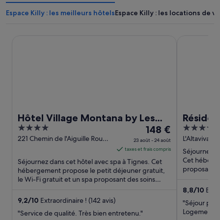
Espace Killy : les meilleurs hôtels
Espace Killy : les locations de 
Hôtel Village Montana by Les Etincelles
Résidence C
Hôtel Village Montana by Les
Résiden
4
Le
4
Etincelles
148 €
out
prix
out
221 Chemin de l'Aiguille Rouge
L'Altaviva, 
23 août - 24 août
Tignes Savoie
of
est
of
taxes et frais compris
Séjournez d
5
de 148 €
5
Cet héberge
Séjournez dans cet hôtel avec spa à Tignes. Cet
par
proposant de
hébergement propose le petit déjeuner gratuit,
(en suppléme
le Wi-Fi gratuit et un spa proposant des soins
nuit
complets. Des attractions ...
du 23
8,8
/
10
Excel
août
9,2
/
10
Extraordinaire ! (142 avis)
"Séjour par
au 24
Logement pr
"Service de qualité. Très bien entretenu."