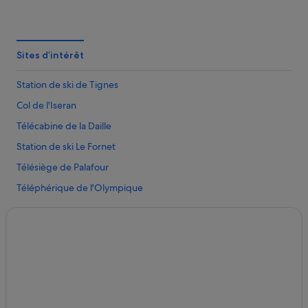
Tignes : Chalets
Tignes le Lac : hôtels Hôtels avec piscine
Tignes le Lac : Appartement à louer
Sites d’intérêt
Val-D'isère : hôtels Hôtels de plage
Station de ski de Tignes
Boisses : hôtels à proximité
Col de l'Iseran
Val-D'isère : hôtels Hôtels avec piscine
Télécabine de la Daille
Tignes : hôtels
Station de ski Le Fornet
Le Villaret du Nial : Lodges
Télésiège de Palafour
Tignes : Résidences de vacances
Téléphérique de l'Olympique
Le Villaret du Nial : Maison d’hôtes
Grand Pré
Val-D'isère : hôtels 5 étoiles
Lac
Val-D'isère : hôtels 4 étoiles
Funiculaire Funival
Val-D'isère : hôtels Hôtels de luxe
Télésiège Bellevarde Express
Val-D'isère : hôtels
Téléski Lavachet
Les Brévières : hôtels