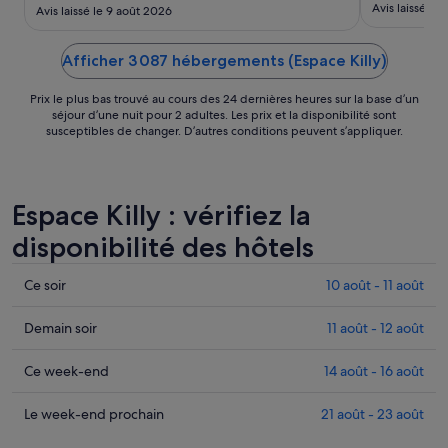
août.
Avis laissé le 
Avis laissé le 9 août 2026
Afficher 3 087 hébergements (Espace Killy)
Prix le plus bas trouvé au cours des 24 dernières heures sur la base d’un
séjour d’une nuit pour 2 adultes. Les prix et la disponibilité sont
susceptibles de changer. D’autres conditions peuvent s’appliquer.
Espace Killy : vérifiez la
disponibilité des hôtels
Consulter
Ce soir
10 août - 11 août
les
prix
Consulter
Demain soir
11 août - 12 août
à
les
Espace
prix
Consulter
Ce week-end
14 août - 16 août
Killy
à
les
pour
Espace
prix
Consulter
Le week-end prochain
21 août - 23 août
cette
Killy
à
les