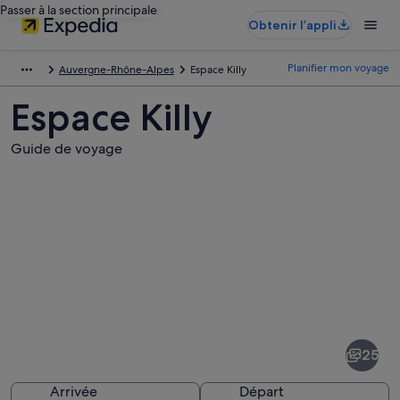
Passer à la section principale
Obtenir l’appli
Planifier mon voyage
Auvergne-Rhône-Alpes
Espace Killy
Espace Killy
Guide de voyage
Photos
de
Espace
25
Killy
Arrivée
Départ