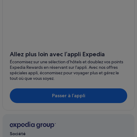
Télésiège des Chaudannes
Tignes : hôtels Hôtels avec spa
Les Lanches
Tignes le Lac : hôtels
Télésiège du Tichot
Téléski Legettaz : hôtels à proximité
Station de ski Le Fornet : hôtels à proximité
Tignes : hôtels 5 étoiles
Tignes : Auberges de jeunesse
Allez plus loin avec l’appli Expedia
Val-D'isère : hôtels Hôtels familiaux
Économisez sur une sélection d’hôtels et doublez vos points
Expedia Rewards en réservant sur l’appli. Avec nos offres
Val-D'isère : Chambres d’hôtes
spéciales appli, économisez pour voyager plus et gérez le
tout où que vous soyez.
Val Claret : hôtels
Val-D'isère : Appartement à louer
Passer à l’appli
Télécabine de la Daille : hôtels à proximité
Tignes : hôtels Hôtels avec piscine
Col de l'Iseran : hôtels à proximité
Tignes : Residences
Société
Tignes : hôtels Hôtels avec centre de fitness