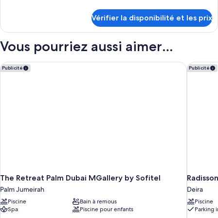
chambre :
de
Suite
détails
Vérifier la disponibilité et les prix
sur
Exécutive,
le
1
type
Vous pourriez aussi aimer…
lit
de
double
chambre
Suite
The Retreat Palm Dubai MGallery by Sofitel
Radisson
Publicité
Publicité
Exécutive,
1
lit
double
The Retreat Palm Dubai MGallery by Sofitel
Radisson
Palm Jumeirah
Deira
Piscine
Bain à remous
Piscine
Spa
Piscine pour enfants
Parking i