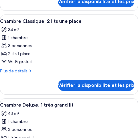
Vérifier la disponibilité et les prix
sur
Classique,
le
1
type
Afficher
Une chambre d’hôtel avec deux lits, un
très
22
de
Chambre Classique, 2 lits une place
toutes
grand
chambre
34 m²
Chambre
les
lit
Classique,
1 chambre
photos
1
pour
3 personnes
très
ce
grand
2 lits 1 place
lit
type
Wi-Fi gratuit
de
Plus
Plus de détails
chambre :
de
Chambre
détails
Vérifier la disponibilité et les prix
sur
Classique,
le
2
type
Afficher
Une chambre d’hôtel comprenant un lit
lits
16
de
Chambre Deluxe, 1 très grand lit
toutes
une
chambre
43 m²
Chambre
les
place
Classique,
1 chambre
photos
2
pour
3 personnes
lits
ce
une
1 très grand lit