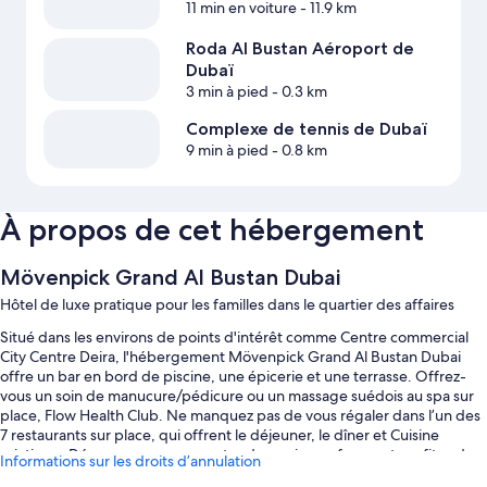
11 min en voiture
- 11.9 km
Roda Al Bustan Aéroport de
Dubaï
3 min à pied
- 0.3 km
Complexe de tennis de Dubaï
9 min à pied
- 0.8 km
À propos de cet hébergement
Mövenpick Grand Al Bustan Dubai
Hôtel de luxe pratique pour les familles dans le quartier des affaires
Situé dans les environs de points d'intérêt comme Centre commercial
City Centre Deira, l'hébergement Mövenpick Grand Al Bustan Dubai
offre un bar en bord de piscine, une épicerie et une terrasse. Offrez-
vous un soin de manucure/pédicure ou un massage suédois au spa sur
place, Flow Health Club. Ne manquez pas de vous régaler dans l’un des
7 restaurants sur place, qui offrent le déjeuner, le dîner et Cuisine
asiatique. Dépensez-vous au centre de remise en forme et profitez des
Informations sur les droits d’annulation
activités proposées, comme du racquetball/squash. Le Wi-Fi gratuit