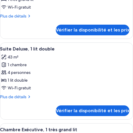
place
type
Wi-Fi gratuit
de
Plus
Plus de détails
chambre :
de
Chambre
détails
Vérifier la disponibilité et les prix
sur
Deluxe,
le
1
type
Afficher
Une chambre d’hôtel comprenant un coi
très
11
de
Suite Deluxe, 1 lit double
toutes
grand
chambre
43 m²
Chambre
les
lit
Deluxe,
1 chambre
photos
1
pour
4 personnes
très
ce
grand
1 lit double
lit
type
Wi-Fi gratuit
de
Plus
Plus de détails
chambre :
de
Suite
détails
Vérifier la disponibilité et les prix
sur
Deluxe,
le
1
type
Afficher
Une chambre d’hôtel avec un lit, deux 
lit
33
de
Chambre Exécutive, 1 très grand lit