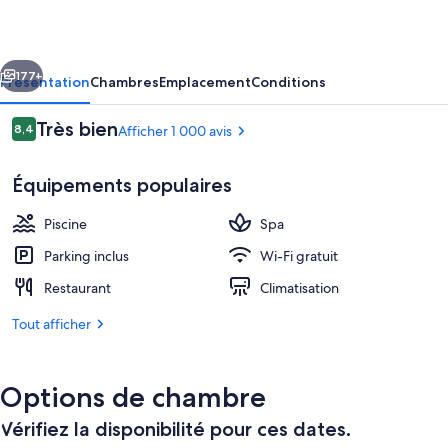
Al
Bustan
cédent
Suivant
Dubai
177+
Présentation
Chambres
Emplacement
Conditions
Avis
Très bien
8,4
Afficher 1 000 avis
8,4 sur 10
voyageurs
Équipements populaires
Piscine
Spa
Parking inclus
Wi-Fi gratuit
Restaurant
Climatisation
Literie de qualité supérieure, couette 
Tout afficher
Options de chambre
Vérifiez la disponibilité pour ces dates.