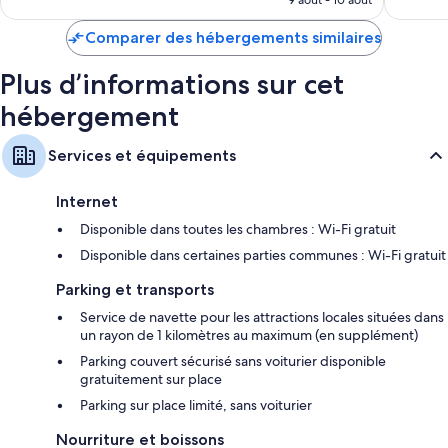
9 août - 10 août
Salle de bains avec douche à « effet pluie » et articles de toilette
est
écologiques
de
Comparer des hébergements similaires
Télévision LCD 42 pouces avec chaînes par câble
37 €
Lits bébé gratuits, bouilloire électrique et service de ménage
Plus d’informations sur cet
quotidien
hébergement
Services et équipements
Internet
Disponible dans toutes les chambres : Wi-Fi gratuit
Disponible dans certaines parties communes : Wi-Fi gratuit
Parking et transports
Service de navette pour les attractions locales situées dans
un rayon de 1 kilomètres au maximum (en supplément)
Parking couvert sécurisé sans voiturier disponible
gratuitement sur place
Parking sur place limité, sans voiturier
Nourriture et boissons