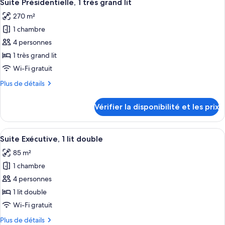
14
de
Suite Présidentielle, 1 très grand lit
toutes
une
chambre
270 m²
Chambre
les
place
Deluxe,
1 chambre
photos
2
pour
4 personnes
lits
ce
une
1 très grand lit
place
type
Wi-Fi gratuit
de
Plus
Plus de détails
chambre :
de
Suite
détails
Vérifier la disponibilité et les prix
sur
Présidentielle,
le
1
type
Afficher
Une chambre d’hôtel moderne, dotée d’
très
19
de
Suite Exécutive, 1 lit double
toutes
grand
chambre
85 m²
Suite
les
lit
Présidentielle,
1 chambre
photos
1
pour
4 personnes
très
ce
grand
1 lit double
lit
type
Wi-Fi gratuit
de
Plus
Plus de détails