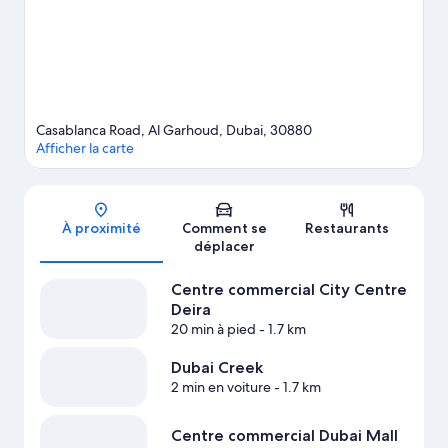
Centre Sheikh Mohammed pour la Compréhension Culturelle
(SMCCU) et Parc à thème Dubai Garden Glow. Les environs
débordent d'activités à pratiquer dans ou au bord de l'eau,
comme le parachutisme ascensionnel et la voile.
Consultez notre
guide de voyage sur Dubaï
Casablanca Road, Al Garhoud, Dubai, 30880
Afficher la carte
Carte
À proximité
Comment se
Restaurants
déplacer
Centre commercial City Centre
Deira
20 min à pied
- 1.7 km
Dubai Creek
2 min en voiture
- 1.7 km
Centre commercial Dubai Mall