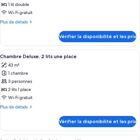
ce
grand
1 lit double
lit
type
Wi-Fi gratuit
(Executive)
de
Plus
Plus de détails
chambre :
de
Suite
détails
Vérifier la disponibilité et les prix
sur
Supérieure,
le
1
type
Afficher
Une chambre d’hôtel moderne avec une g
lit
9
de
Chambre Deluxe, 2 lits une place
toutes
double
chambre
43 m²
Suite
les
Supérieure,
1 chambre
photos
1
pour
3 personnes
lit
ce
double
2 lits 1 place
type
Wi-Fi gratuit
de
Plus
Plus de détails
chambre :
de
Chambre
détails
Vérifier la disponibilité et les prix
sur
Deluxe,
le
2
type
Afficher
Literie de qualité supérieure, couette 
lits