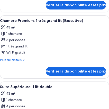
Chambre
détails
Vérifier la disponibilité et les prix
sur
Exécutive,
le
2
type
Afficher
Une chambre d’hôtel avec un grand lit,
lits
9
de
Chambre Premium, 1 très grand lit (Executive)
toutes
une
chambre
43 m²
Chambre
les
place
Exécutive,
1 chambre
photos
2
pour
3 personnes
lits
ce
une
1 très grand lit
place
type
Wi-Fi gratuit
de
Plus
Plus de détails
chambre :
de
Chambre
détails
Vérifier la disponibilité et les prix
sur
Premium,
le
1
type
Afficher
Une chambre d’hôtel avec un lit, un tél
très
8
de
Suite Supérieure, 1 lit double
toutes
grand
chambre
43 m²
Chambre
les
lit
Premium,
1 chambre
photos
(Executive)
1
pour
4 personnes
très