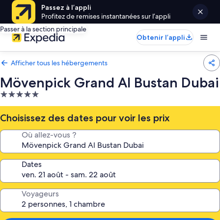
Passez à l’appli
Profitez de remises instantanées sur l’appli
Passer à la section principale
Obtenir l’appli
Afficher tous les hébergements
Mövenpick Grand Al Bustan Dubai
Hébergement
5.0 étoiles
Choisissez des dates pour voir les prix
Où allez-vous ?
Dates
Voyageurs