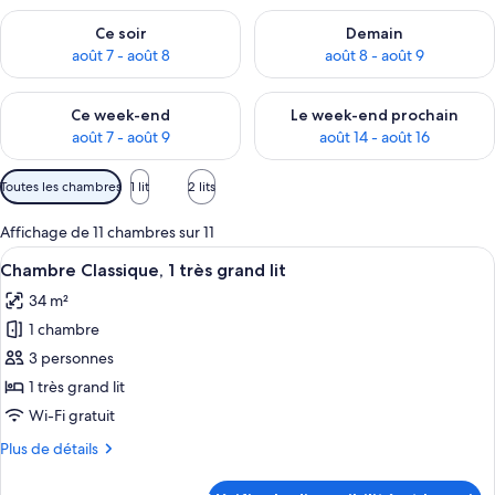
Vérifier la disponibilité pour ce soir août 7 - août 8
Vérifier la disponibilité pour 
Ce soir
Demain
août 7 - août 8
août 8 - août 9
Vérifier la disponibilité pour ce week-end août 7 - août 9
Vérifier la disponibilité pour 
Ce week-end
Le week-end prochain
août 7 - août 9
août 14 - août 16
Filtres
Toutes les chambres
1 lit
2 lits
disponibles
pour
Affichage de 11 chambres sur 11
les
Afficher
Une chambre d’hôtel moderne, dotée d’
21
Chambre Classique, 1 très grand lit
chambres
toutes
34 m²
les
1 chambre
photos
pour
3 personnes
ce
1 très grand lit
type
Wi-Fi gratuit
de
Plus
Plus de détails
chambre :
de
Chambre
détails