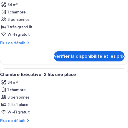
toutes
double
chambre
34 m²
Suite
les
Deluxe,
1 chambre
photos
1
pour
3 personnes
lit
ce
double
1 très grand lit
type
Wi-Fi gratuit
de
Plus
Plus de détails
chambre :
de
Chambre
détails
Vérifier la disponibilité et les prix
sur
Exécutive,
le
1
type
Afficher
Une chambre d’hôtel avec deux lits, un
très
6
de
Chambre Exécutive, 2 lits une place
toutes
grand
chambre
34 m²
Chambre
les
lit
Exécutive,
1 chambre
photos
1
pour
3 personnes
très
ce
grand
2 lits 1 place
lit
type
Wi-Fi gratuit
de
Plus
Plus de détails
chambre :
de