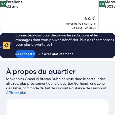
8.6
9.0
Excellent
Merve
8,6
9,0
sur
sur
612 avis
1 003 
10,
10,
Excellent,
Merveilleu
Le
64 €
612 avis
1 003 avis
nouveau
taxes et frais compris
prix
23 août - 24 août
est
Connectez-vous pour découvrir les réductions et les
de
avantages dont vous pouvez bénéficier. Plus de récompenses
64 €
pour plus d’aventures !
Se connecter
S’inscrire gratuitement
À propos du quartier
Mövenpick Grand Al Bustan Dubai se situe dans le secteur des
affaires, plus précisément dans le quartier Garhoud, une zone
de Dubaï, commode du fait de sa courte distance de l'aéroport.
Si les célèbres Centre commercial City Centre Deira et Souk de
Afficher plus
l'or raviront les fanas de shopping, l'emblématique Parc
aquatique Wild Wadi Water Park comblera les voyageurs
curieux de tester les attractions prisées des environs. En voyage
avec toute la tribu ? Envisagez de passer par les fantastiques